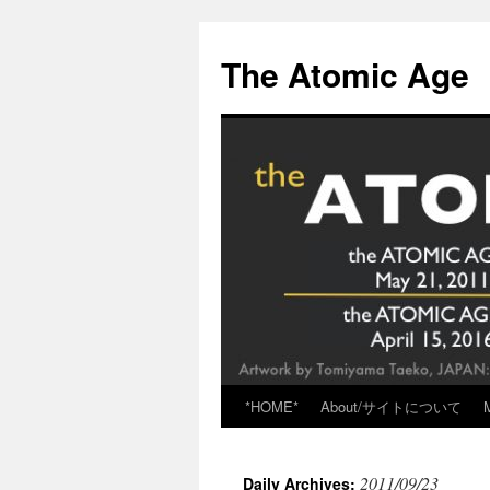
Skip
to
The Atomic Age
content
*HOME*
About/サイトについて
2011/09/23
Daily Archives: