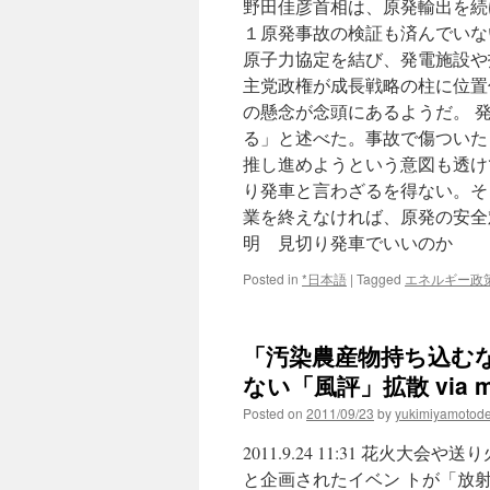
野田佳彦首相は、原発輸出を続
１原発事故の検証も済んでいな
原子力協定を結び、発電施設や
主党政権が成長戦略の柱に位置
の懸念が念頭にあるようだ。 
る」と述べた。事故で傷ついた
推し進めようという意図も透け
り発車と言わざるを得ない。そ
業を終えなければ、原発の安全
明 見切り発車でいいのか
Posted in
*日本語
|
Tagged
エネルギー政
「汚染農産物持ち込む
ない「風評」拡散 via 
Posted on
2011/09/23
by
yukimiyamotod
2011.9.24 11:31 花
と企画されたイベン トが「放