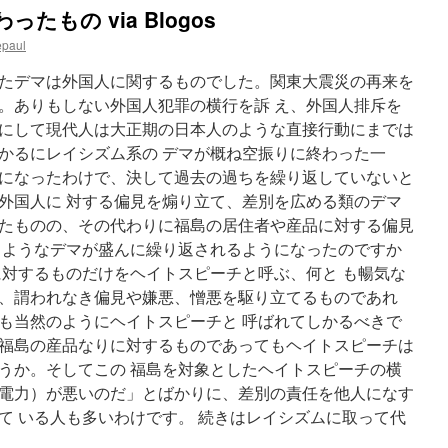
もの via Blogos
epaul
たデマは外国人に関するものでした。関東大震災の再来を
。ありもしない外国人犯罪の横行を訴 え、外国人排斥を
にして現代人は大正期の日本人のような直接行動にまでは
かるにレイシズム系の デマが概ね空振りに終わった一
になったわけで、決して過去の過ちを繰り返していないと
外国人に 対する偏見を煽り立て、差別を広める類のデマ
たものの、その代わりに福島の居住者や産品に対する偏見
るようなデマが盛んに繰り返されるようになったのですか
に対するものだけをヘイトスピーチと呼ぶ、何と も暢気な
、謂われなき偏見や嫌悪、憎悪を駆り立てるものであれ
も当然のようにヘイトスピーチと 呼ばれてしかるべきで
福島の産品なりに対するものであってもヘイトスピーチは
うか。そしてこの 福島を対象としたヘイトスピーチの横
電力）が悪いのだ」とばかりに、差別の責任を他人になす
て いる人も多いわけです。 続きはレイシズムに取って代