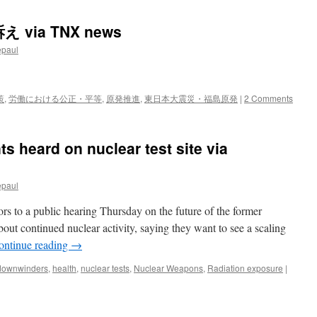
ia TNX news
epaul
策
,
労働における公正・平等
,
原発推進
,
東日本大震災・福島原発
|
2 Comments
s heard on nuclear test site via
epaul
s to a public hearing Thursday on the future of the former
out continued nuclear activity, saying they want to see a scaling
ontinue reading
→
downwinders
,
health
,
nuclear tests
,
Nuclear Weapons
,
Radiation exposure
|