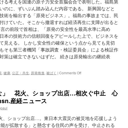
ける考えを国連の原子力安全首脳会合で表明した。福島第
いのに、ずいぶん踏み込んだ内容である。 新興国などと
技術を輸出する「原発ビジネス」。福島の事故までは、民
付けていた。そこから撤退すれば経済再生に支障が出ると
発言の前段で首相は、「原発の安全性を最高水準に高め
日本の技術力の信頼回復をアピールした上で、ビジネスを
て見える。 しかし安全性の確保という点から見ても見切
もそも第三者機関「事故調査・検証委員会」による検証作
対策は確立できないはずだ。 続きは原発輸出の継続表
on
策
,
健康
,
公正・共生
,
原発推進
,
被ばく
|
Comments Off
原
発
輸
な」 花火、ショップ出店…相次ぐ中止 心
出
の
msn.産経ニュース
継
epaul
続
表
火大会や送り火、ショップ出店…。東日本大震災の被災地を応援しよう
明
見
射能が拡散する」と懸念する住民の声を受け、中止される