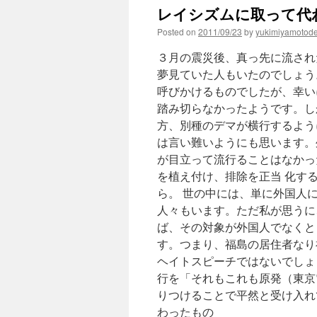
レイシズムに取って代わった
Posted on
2011/09/23
by
yukimiyamotod
３月の震災後、真っ先に流され
夢見ていた人もいたのでしょう
呼びかけるものでしたが、幸い
踏み切らなかったようです。し
方、別種のデマが横行するよう
は言い難いようにも思います。
が目立って流行ることはなかっ
を植え付け、排除を正当 化す
ら。 世の中には、単に外国人
人々もいます。ただ私が思うに
ば、その対象が外国人でなくと
す。つまり、福島の居住者なり
ヘイトスピーチではないでしょ
行を「それもこれも原発（東京
りつけることで平然と受け入れ
わったもの