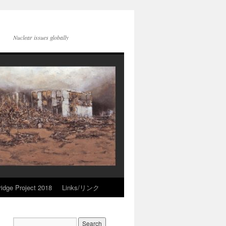
Nuclear issues globally
idge Project 2018
Links/リンク