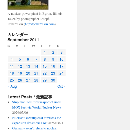
A nuclear power plant in Byron, Illinois.
Taken by photographer Joseph
Pobereskin (
http://pobereskin.com
).
カレンダー
September 2011
S
M
T
W
T
F
S
1
2
3
4
5
6
7
8
9
10
11
12
13
14
15
16
17
18
19
20
21
22
23
24
25
26
27
28
29
30
« Aug
Oct »
Latest Posts / 最新記事
Ship modified for transport of used
MOX fuel via World Nuclear News
2026/05/06
Nuclear’s cleanup cost threatens the
expansion dream via DW
2026/03/21
Germany won’t return to nuclear