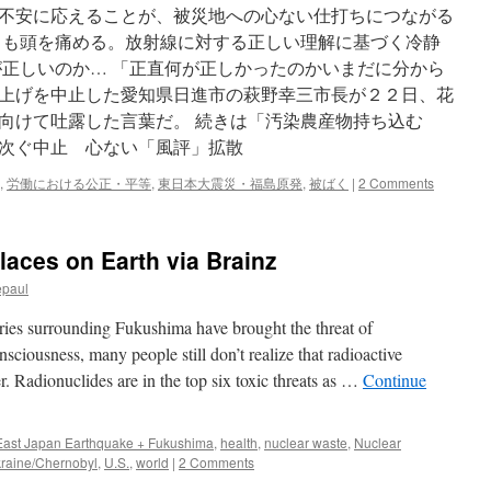
切
不安に応えることが、被災地への心ない仕打ちにつながる
り
らも頭を痛める。放射線に対する正しい理解に基づく冷静
発
車
が正しいのか… 「正直何が正しかったのかいまだに分から
で
上げを中止した愛知県日進市の萩野幸三市長が２２日、花
い
向けて吐露した言葉だ。 続きは「汚染農産物持ち込む
い
の
次ぐ中止 心ない「風評」拡散
か
via
,
労働における公正・平等
,
東日本大震災・福島原発
,
被ばく
|
2 Comments
中
国
新
laces on Earth via Brainz
聞
epaul
ies surrounding Fukushima have brought the threat of
nsciousness, many people still don’t realize that radioactive
. Radionuclides are in the top six toxic threats as …
Continue
East Japan Earthquake + Fukushima
,
health
,
nuclear waste
,
Nuclear
raine/Chernobyl
,
U.S.
,
world
|
2 Comments