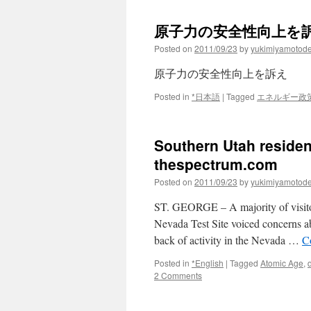
原子力の安全性向上を訴え v
Posted on
2011/09/23
by
yukimiyamotod
原子力の安全性向上を訴え
Posted in
*日本語
|
Tagged
エネルギー政
Southern Utah resident
thespectrum.com
Posted on
2011/09/23
by
yukimiyamotod
ST. GEORGE – A majority of visitor
Nevada Test Site voiced concerns ab
back of activity in the Nevada …
C
Posted in
*English
|
Tagged
Atomic Age
,
2 Comments