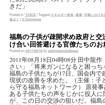
きだ」
Posted in
*日本語
|
Tagged
エネルギー政策
,
健康
,
労働における
被ばく
|
2 Comments
福島の子供が疎開求め政府と交
け合い回答避ける官僚たちのお粗末 v
Posted on
2011/08/18
by
yukimiyamotodepaul
2011年08月18日04時08分 田中
さい」「将来ガンになると困っち
福島の子供たちが17日、国会内で
現状の改善を求めた。（主催：子
ら守る福島ネットワーク） 原発
ある子供たちの声をじかに役人に
が、この日の交渉の狙いだ。福島