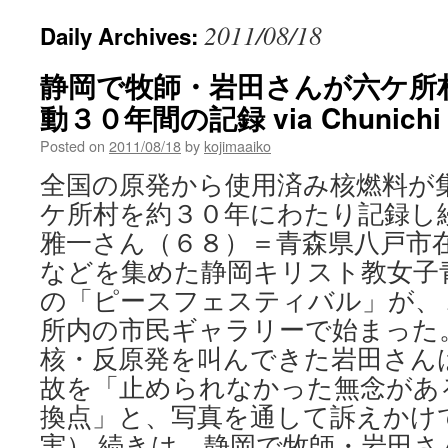
2011/08/18
Daily Archives:
静岡で牧師・岩田さんが六ケ所
動３０年間の記録 via Chunichi
Posted on
2011/08/18
by
kojimaaiko
全国の原発から使用済み核燃料が
ケ所村を約３０年にわたり記録し
雅一さん（６８）＝青森県八戸市
などを集めた静岡キリスト教女子
の「ピースフェスティバル」が、
所内の市民ギャラリーで始まった
核・反原発を叫んできた岩田さん
故を「止められなかった無念があ
換点」と、写真を通して訴えかけ
実） 続きは 静岡で牧師・岩田さ