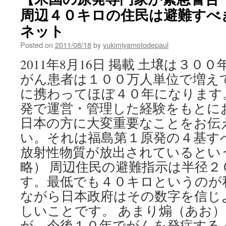
周辺４０キロの住民は避難すべきだ
ネット
Posted on
2011/08/18
by
yukimiyamotodepaul
2011年8月16日 掲載 土壌は３０
がん患者は１００万人単位で増え
に携わってほぼ４０年になります
発で運営・管理した経験をもとに
日本の方に大変重要なことをお伝
い。それは福島第１原発の４基す
放射性物質が放出されているとい
略） 周辺住民の避難指示は半径２
す。最低でも４０キロというのが
ながら日本政府はその数字を信じ
しいことです。 あまり煽（あお
が、今後１０年でがんを発症する