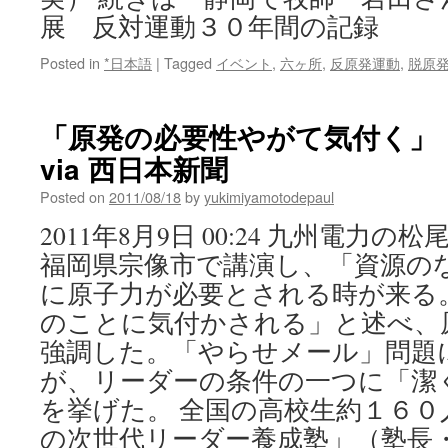
展 反対運動３０年間の記録
Posted in
*日本語
|
Tagged
イベント
,
六ヶ所
,
反原発運動
,
脱原
「原発の必要性やがて気付く」
via 西日本新聞
Posted on
2011/08/18
by
yukimiyamotodepaul
2011年8月9日 00:24 九州電力
福岡県宗像市で講演し、「資源のな
に原子力が必要とされる時が来る
のことに気付かされる」と述べ、
強調した。「やらせメール」問題
が、リーダーの条件の一つに「潔
を挙げた。 全国の高校生約１６０
の次世代リーダー養成塾」（塾長