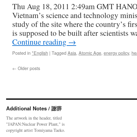
Thu Aug 18, 2011 2:49am GMT HANOI 
Vietnam’s science and technology minis
study of the site where the country’s fir
is supposed to be built after scientists
Continue reading
→
Posted in
*English
|
Tagged
Asia
,
Atomic Age
,
energy policy
,
he
←
Older posts
Additional Notes / 謝辞
The artwork in the header, titled
"JAPAN:Nuclear Power Plant," is
copyright artist Tomiyama Taeko.