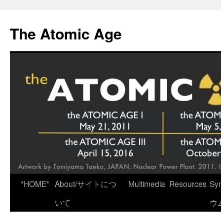
Skip
to
The Atomic Age
content
*HOME*
About/サイトにつ
Multimedia
Resources
Sy
いて
ウ