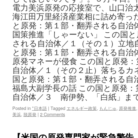
電力美浜原発の応接室で、山口治
海江田万里経済産業相に詰め寄った
と原発：第１部・翻弄される自
国策推進「しゃーない」 この国と
される自治体／１（その１）立地
と原発：第１部・翻弄される自治
原発マネーが侵食 この国と原発
自治体／１（その２止）落ちるカ
国と原発：第１部・翻弄される自
福島大副学長の話 この国と原発：
自治体／３ 南伊勢、「白紙」ま
Posted in
*日本語
|
Tagged
エネルギー政策
,
もんじゅ
,
原発推進
美浜
,
脱原発
|
2 Comments
【米国の原発専門家が緊急警告