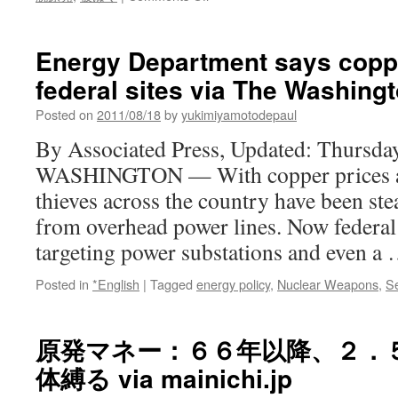
脱
Blogos
原
発
Energy Department says copper
要
federal sites via The Washing
望
案
Posted on
2011/08/18
by
yukimiyamotodepaul
に
地
By Associated Press, Updated: Thursda
元
WASHINGTON — With copper prices at 
猛
反
thieves across the country have been st
発
from overhead power lines. Now federal o
「誇
り
targeting power substations and even a
も
っ
Posted in
*English
|
Tagged
energy policy
,
Nuclear Weapons
,
Se
て
い
る
原発マネー：６６年以降、２．
の
に」
体縛る via mainichi.jp
via