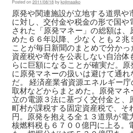
Posted on
2011/08/18
by
kojimaaiko
Yomiuri
online
原発や関連施設が立地する道県や
に対し、交付金や税金の形で国や
された「原発マネー」の総額は、
めた６６年以降、少なくとも２兆
ことが毎日新聞のまとめで分かっ
資産税や寄付を公表しない自治体
らに巨額になることが確実だ。原
に原発マネーの扱いは避けて通れ
だ。 経済産業省資源エネルギー
取材などからまとめた。原発マネ
立の電源３法に基づく交付金と、
町村が課税する固定資産税で、そ
円。原発を抱える全１３道県が電
核燃料税も６７００億円に上る。