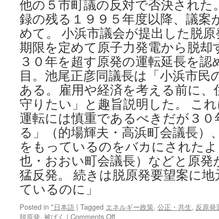
マ
他の５市町議の反対で否決された
イ
録の残る１９９５年度以降、議案
ク
めて。 小浜市議会が提出した脱
押
し
期限を定めて原子力発電から脱却
付
３０年を超す原発の運転延長を認
け
合
目。池尾正彦同議長は「小浜市民
い
ある。雇用や経済を考える前に、
回
答
守りたい」と趣旨説明した。 こ
避
運転には慎重であるべきだが３０
け
る
る」（的場輝夫・高浜町会議長）
官
をもっているのをバカにされたよ
僚
也・おおい町会議長）などと原発
た
ち
猛反発。 続きは脱原発要望案に地
の
ているのに」
お
粗
末
Posted in
*日本語
|
Tagged
エネルギー政策
,
公正・共生
,
反原発
on
via
脱原発
,
被ばく
|
Comments Off