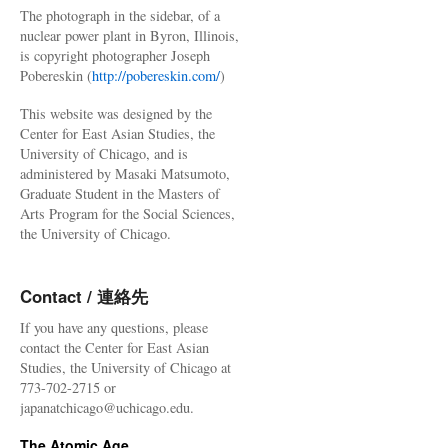
The photograph in the sidebar, of a
nuclear power plant in Byron, Illinois,
is copyright photographer Joseph
Pobereskin (
http://pobereskin.com/
)
This website was designed by the
Center for East Asian Studies, the
University of Chicago, and is
administered by Masaki Matsumoto,
Graduate Student in the Masters of
Arts Program for the Social Sciences,
the University of Chicago.
Contact / 連絡先
If you have any questions, please
contact the Center for East Asian
Studies, the University of Chicago at
773-702-2715 or
japanatchicago@uchicago.edu.
The Atomic Age