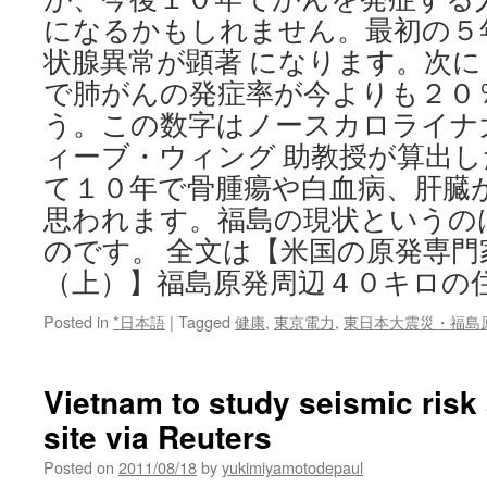
になるかもしれません。最初の５
状腺異常が顕著 になります。次
で肺がんの発症率が今よりも２０
う。この数字はノースカロライナ
ィーブ・ウィング 助教授が算出
て１０年で骨腫瘍や白血病、肝臓
思われます。福島の現状というの
のです。 全文は【米国の原発専門
（上）】福島原発周辺４０キロの
Posted in
*日本語
|
Tagged
健康
,
東京電力
,
東日本大震災・福島
Vietnam to study seismic risk 
site via Reuters
Posted on
2011/08/18
by
yukimiyamotodepaul