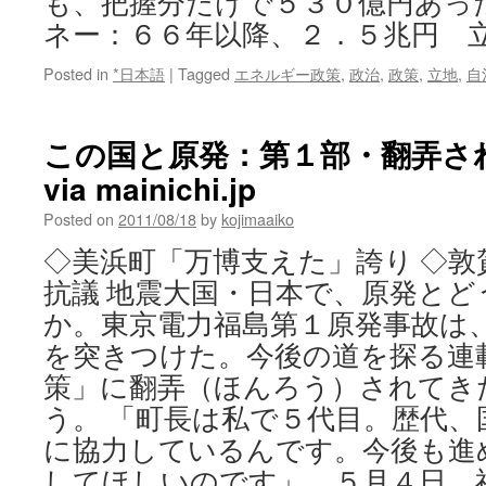
も、把握分だけで５３０億円あっ
ネー：６６年以降、２．５兆円 
Posted in
*日本語
|
Tagged
エネルギー政策
,
政治
,
政策
,
立地
,
自
この国と原発：第１部・翻弄さ
via mainichi.jp
Posted on
2011/08/18
by
kojimaaiko
◇美浜町「万博支えた」誇り ◇敦
抗議 地震大国・日本で、原発と
か。東京電力福島第１原発事故は
を突きつけた。今後の道を探る連
策」に翻弄（ほんろう）されてき
う。 「町長は私で５代目。歴代、
に協力しているんです。今後も進
してほしいのです」。５月４日。