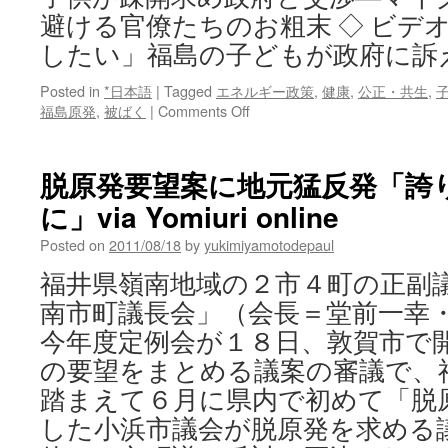
避ける官僚たちのお粗末 ◇ ビデ
したい」福島の子どもが政府に訴え via o
Posted in
*日本語
|
Tagged
エネルギー政策
,
健康
,
公正・共生
,
on
福島原発
,
被ばく
|
Comments Off
福
島
の
脱原発要望案に地元猛反発「誇
子
に」via Yomiuri online
供
が
Posted on
2011/08/18
by
yukimiyamotodepaul
疎
開
福井県嶺南地域の２市４町の正副
求
南市町議長会」（会長＝堂前一幸
め
政
今年度定例会が１８日、敦賀市で
府
の要望をまとめる議案の審議で、
と
交
踏まえて６月に県内で初めて「脱
渉
した小浜市議会が脱原発を求める
―