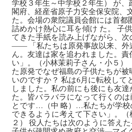
学校３年生～中学校２年生） が、
閣府、経産省原子力安全保安院、
た。会場の衆院議員会館には首都圏
詰めかけ熱心に耳を傾け た。 子
てきた手紙を読み上げながら、次
―― 「私たちは原発事故以来、
ん。友達は家を追われました。責
い」。（小林茉莉子さん・小５） 
た原発でなぜ福島の子供たちが被
いのですか？ 私は6月に転校して
しました。私の前にも後にも友達
た。皆バラバラになって行くのは
とです…（中 略）…私たちが学
できるように考えて下さい」。（
２） 役人たちは次のように答えた
子供が疎開求め政府と交渉―マイ