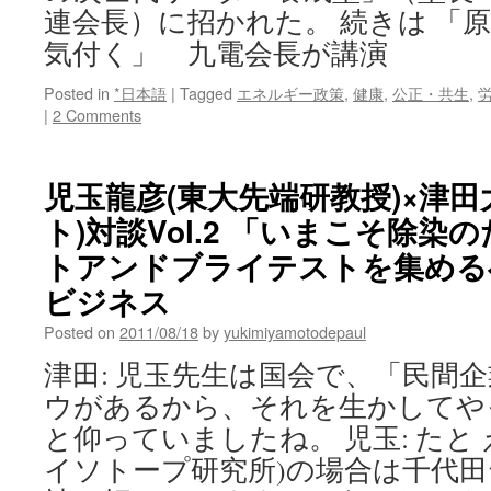
連会長）に招かれた。 続きは 「
気付く」 九電会長が講演
Posted in
*日本語
|
Tagged
エネルギー政策
,
健康
,
公正・共生
,
|
2 Comments
児玉龍彦(東大先端研教授)×津田
ト)対談Vol.2 「いまこそ除
トアンドブライテストを集めるべ
ビジネス
Posted on
2011/08/18
by
yukimiyamotodepaul
津田: 児玉先生は国会で、「民間
ウがあるから、それを生かしてや
と仰っていましたね。 児玉: たと
イソトープ研究所)の場合は千代