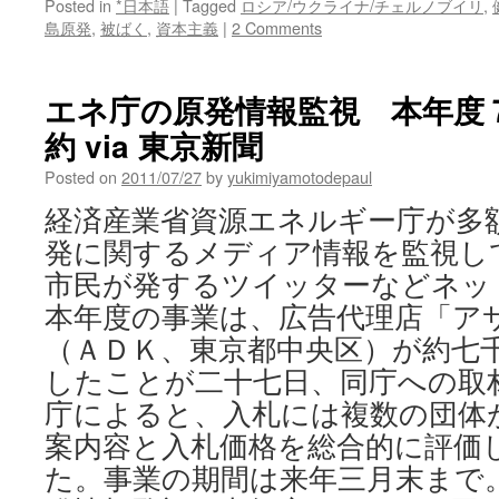
Posted in
*日本語
|
Tagged
ロシア/ウクライナ/チェルノブイリ
,
島原発
,
被ばく
,
資本主義
|
2 Comments
エネ庁の原発情報監視 本年度
約 via 東京新聞
Posted on
2011/07/27
by
yukimiyamotodepaul
経済産業省資源エネルギー庁が多
発に関するメディア情報を監視し
市民が発するツイッターなどネッ
本年度の事業は、広告代理店「ア
（ＡＤＫ、東京都中央区）が約七
したことが二十七日、同庁への取材
庁によると、入札には複数の団体
案内容と入札価格を総合的に評価
た。事業の期間は来年三月末まで