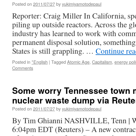
Posted on
2011/07/27
by
yukimiyamotodepaul
Reporter: Craig Miller In California, spe
piling up outside reactors. Across the g
industry has learned to work with commu
permanent disposal solution, something
States is still grappling. …
Continue re
Posted in
*English
|
Tagged
Atomic Age
,
Capitalism
,
energy poli
Comments
Some worry Tennessee town 
nuclear waste dump via Reute
Posted on
2011/07/27
by
yukimiyamotodepaul
By Tim Ghianni NASHVILLE, Tenn | W
6:04pm EDT (Reuters) – A new contract