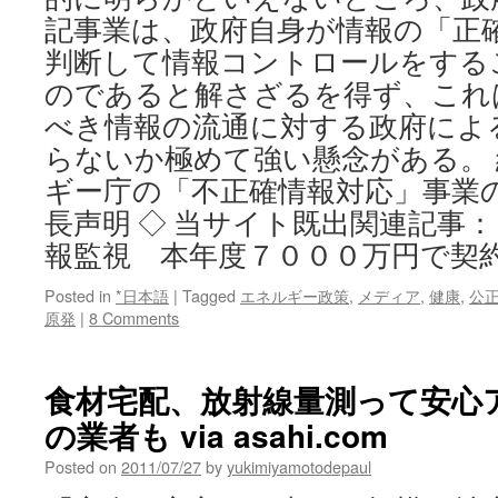
記事業は、政府自身が情報の「正確
判断して情報コントロールをする
のであると解さざるを得ず、これ
べき情報の流通に対する政府によ
らないか極めて強い懸念がある。
ギー庁の「不正確情報対応」事業
長声明 ◇ 当サイト既出関連記事：
報監視 本年度７０００万円で契約 v
Posted in
*日本語
|
Tagged
エネルギー政策
,
メディア
,
健康
,
公
原発
|
8 Comments
食材宅配、放射線量測って安心
の業者も via asahi.com
Posted on
2011/07/27
by
yukimiyamotodepaul