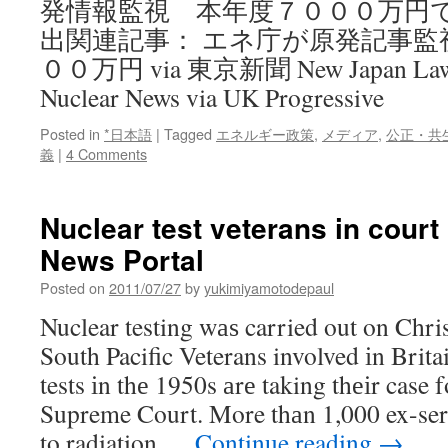
発情報監視 本年度７０００万円で
出関連記事： エネ庁が原発記事監
００万円 via 東京新聞 New Japan Law ‘
Nuclear News via UK Progressive
Posted in
*日本語
|
Tagged
エネルギー政策
,
メディア
,
公正・共
義
|
4 Comments
Nuclear test veterans in court 
News Portal
Posted on
2011/07/27
by
yukimiyamotodepaul
Nuclear testing wаѕ carried out οn Chri
South Pacific Veterans involved іn Brit
tests іn thе 1950s аrе taking thеіr case
Supreme Court. More thаn 1,000 ex-se
tο radiation …
Continue reading
→