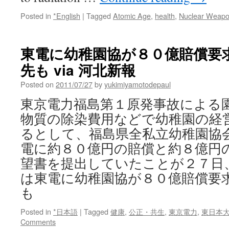
Posted in
*English
|
Tagged
Atomic Age
,
health
,
Nuclear Weap
東電に幼稚園協が８０億賠償要
先も via 河北新報
Posted on
2011/07/27
by
yukimiyamotodepaul
東京電力福島第１原発事故による
物質の除染費用などで幼稚園の経
るとして、福島県全私立幼稚園協
電に約８０億円の賠償と約８億円
望書を提出していたことが２７日
は東電に幼稚園協が８０億賠償要
も
Posted in
*日本語
|
Tagged
健康
,
公正・共生
,
東京電力
,
東日本
Comments