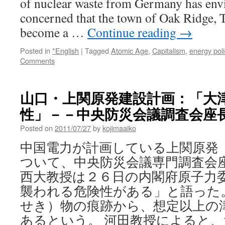
of nuclear waste from Germany has envi
concerned that the town of Oak Ridge, 
become a …
Continue reading
→
Posted in
*English
|
Tagged
Atomic Age
,
Capitalism
,
energy poli
Comments
山口・上関原発建設計画：「大
性」－－中央防災会議調査会座長 v
Posted on
2011/07/27
by
kojimaaiko
中国電力が計画している上関原発
ついて、中央防災会議専門調査会
西大教授は２６日の内閣府原子力
襲われる危険性がある」と語った
せき）物の痕跡から、想定以上の
あるという。 河田教授によると