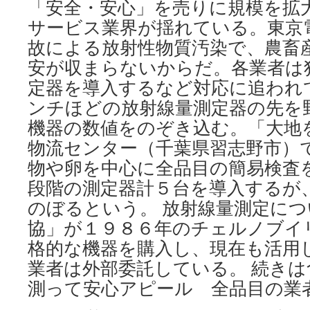
「安全・安心」を売りに規模を拡
サービス業界が揺れている。東京
故による放射性物質汚染で、農畜
安が収まらないからだ。各業者は
定器を導入するなど対応に追われ
ンチほどの放射線量測定器の先を
機器の数値をのぞき込む。「大地
物流センター（千葉県習志野市）で
物や卵を中心に全品目の簡易検査
段階の測定器計５台を導入するが
のぼるという。 放射線量測定に
協」が１９８６年のチェルノブイ
格的な機器を購入し、現在も活用
業者は外部委託している。 続きは
測って安心アピール 全品目の業