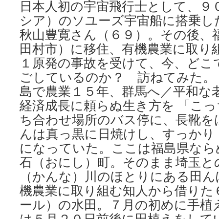
日本人初の宇宙飛行士として、９
シア）のソユーズ宇宙船に搭乗し
秋山豊寛さん（６９）。その後、
田村市）に移住、有機農業に取り
１原発の事故を受けて、今、どこ
ごしているのか？ 訪ねてみた。
島で農業１５年、群馬へ／平和な
経済成長に頼らぬ生き方を 「こ
ち合わせ場所のバス停に、長靴を
んは真っ黒に日焼けし、すっかり
になっていた。ここは福島県なら
石（おにし）町。そのまま埼玉と
（かんな）川のほとりにある田ん
機農業に取り組む知人から借りた
ール）の水田。７月の初めに手植
は５月２０日前後に田植えをして