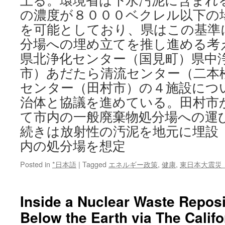
上る。環境省は下水汚泥に含まれ
の濃度が８０００ベクレル以下の
を可能としており、県はこの基準
分場への埋め立てを推し進める考
県北浄化センター（国見町）県中
市）あだたら清流センター（二本
センター（田村市）の４施設につ
治体と協議を進めている。田村市
て市内の一般廃棄物処分場への運
続きは放射性の汚泥を地元に埋設
内の処分場を想定
Posted in
*日本語
|
Tagged
エネルギー政策
,
健康
,
東日本大震災
Inside a Nuclear Waste Reposi
Below the Earth via The Califo