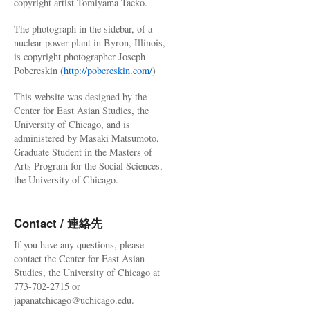
copyright artist Tomiyama Taeko.
The photograph in the sidebar, of a
nuclear power plant in Byron, Illinois,
is copyright photographer Joseph
Pobereskin (
http://pobereskin.com/
)
This website was designed by the
Center for East Asian Studies, the
University of Chicago, and is
administered by Masaki Matsumoto,
Graduate Student in the Masters of
Arts Program for the Social Sciences,
the University of Chicago.
Contact / 連絡先
If you have any questions, please
contact the Center for East Asian
Studies, the University of Chicago at
773-702-2715 or
japanatchicago@uchicago.edu.