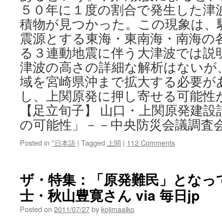
５０年に１度の割合で発生した津
積物が見つかった。この現象は、
震源とする東海・東南海・南海の
る３連動地震に伴う大津波では説
津波の高さの詳細な解析はないが
域を宮崎県沖まで拡大する必要が
し、上関原発に押し寄せる可能性
【足立旬子】 山口・上関原発建設
の可能性」－－中央防災会議調査
Posted in
*日本語
|
Tagged
上関
|
112 Comments
ザ・特集：「原発難民」となっ
士・秋山豊寛さん via 毎日jp
Posted on
2011/07/27
by
kojimaaiko