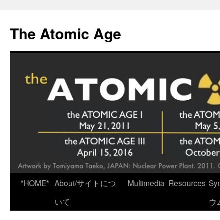
Skip
to
The Atomic Age
content
*HOME*
About/サイトにつ
Multimedia
Resources
Sy
いて
ウ