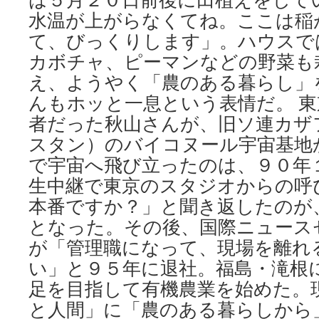
水温が上がらなくてね。ここは稲
て、びっくりします」。ハウスで
カボチャ、ピーマンなどの野菜も
え、ようやく「農のある暮らし」
んもホッと一息という表情だ。 
者だった秋山さんが、旧ソ連カザ
スタン）のバイコヌール宇宙基地
で宇宙へ飛び立ったのは、９０年
生中継で東京のスタジオからの呼
本番ですか？」と聞き返したのが
となった。その後、国際ニュース
が「管理職になって、現場を離れ
い」と９５年に退社。福島・滝根
足を目指して有機農業を始めた。
と人間」に「農のある暮らしから