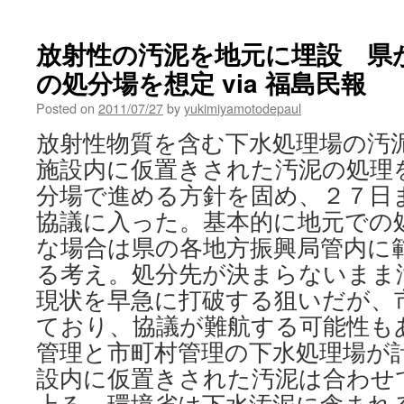
放射性の汚泥を地元に埋設 県
の処分場を想定 via 福島民報
Posted on
2011/07/27
by
yukimiyamotodepaul
放射性物質を含む下水処理場の汚
施設内に仮置きされた汚泥の処理
分場で進める方針を固め、２７日
協議に入った。基本的に地元での
な場合は県の各地方振興局管内に
る考え。処分先が決まらないまま
現状を早急に打破する狙いだが、
ており、協議が難航する可能性も
管理と市町村管理の下水処理場が
設内に仮置きされた汚泥は合わせ