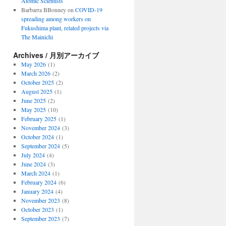
Atomic Scientists
Barbarra BBonney
on
COVID-19
spreading among workers on
Fukushima plant, related projects via
The Mainichi
Archives / 月別アーカイブ
May 2026
(1)
March 2026
(2)
October 2025
(2)
August 2025
(1)
June 2025
(2)
May 2025
(10)
February 2025
(1)
November 2024
(3)
October 2024
(1)
September 2024
(5)
July 2024
(4)
June 2024
(3)
March 2024
(1)
February 2024
(6)
January 2024
(4)
November 2023
(8)
October 2023
(1)
September 2023
(7)