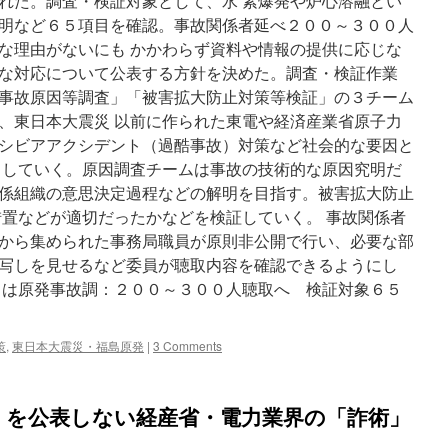
れた。調査・検証対象として、水 素爆発や炉心溶融とい
明など６５項目を確認。事故関係者延べ２００～３００人
な理由がないにも かかわらず資料や情報の提供に応じな
な対応について公表する方針を決めた。調査・検証作業
事故原因等調査」「被害拡大防止対策等検証」の３チーム
、東日本大震災 以前に作られた東電や経済産業省原子力
シビアアクシデント（過酷事故）対策など社会的な要因と
 していく。原因調査チームは事故の技術的な原因究明だ
係組織の意思決定過程などの解明を目指す。被害拡大防止
措置などが適切だったかなどを検証していく。 事故関係者
から集められた事務局職員が原則非公開で行い、必要な部
写しを見せるなど委員が聴取内容を確認できるようにし
きは原発事故調：２００～３００人聴取へ 検証対象６５
策
,
東日本大震災・福島原発
|
3 Comments
」を公表しない経産省・電力業界の「詐術」