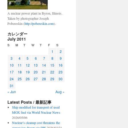
A nuclear power plant in Byron, Illinois.
Taken by photographer Joseph
Pobereskin (
http://pobereskin.com
).
カレンダー
July 2011
S
M
T
W
T
F
S
1
2
3
4
5
6
7
8
9
10
11
12
13
14
15
16
17
18
19
20
21
22
23
24
25
26
27
28
29
30
31
« Jun
Aug »
Latest Posts / 最新記事
Ship modified for transport of used
MOX fuel via World Nuclear News
2026/05/06
Nuclear’s cleanup cost threatens the
expansion dream via DW
2026/03/21