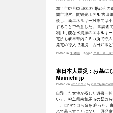
2011年07月08日00:37
関市池尻、関観光ホテル 古田
談し、新エネルギー対策では小
することで合意した。 国調査
利用可能な水資源のエネルギー
電所も岐阜県内２５カ所で導入
発電の導入で連携 古田知事と
Posted in
*日本語
|
Tagged
エネルギー政
東日本大震災：お墓にひ
Mainichi jp
Posted on
2011/07/08
by
yukimiyamotod
自殺した女性が残した遺書＝神
い」。福島県南相馬市の緊急時
し、自宅で自ら命を 絶った。
れて暮らすことになり、原発事