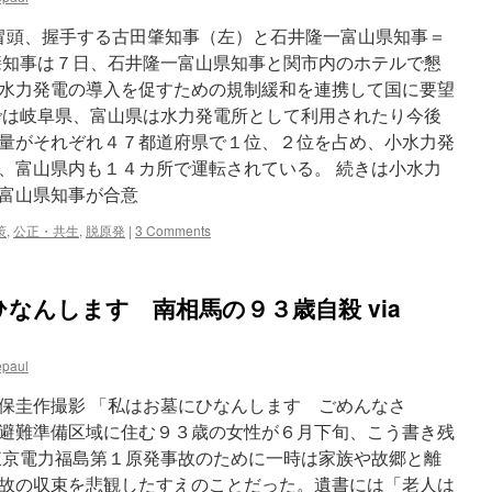
 懇談会の冒頭、握手する古田肇知事（左）と石井隆一富山県知事＝
肇知事は７日、石井隆一富山県知事と関市内のホテルで懇
水力発電の導入を促すための規制緩和を連携して国に要望
では岐阜県、富山県は水力発電所として利用されたり今後
量がそれぞれ４７都道府県で１位、２位を占め、小水力発
、富山県内も１４カ所で運転されている。 続きは小水力
富山県知事が合意
策
,
公正・共生
,
脱原発
|
3 Comments
なんします 南相馬の９３歳自殺 via
epaul
保圭作撮影 「私はお墓にひなんします ごめんなさ
避難準備区域に住む９３歳の女性が６月下旬、こう書き残
東京電力福島第１原発事故のために一時は家族や故郷と離
故の収束を悲観したすえのことだった。遺書には「老人は