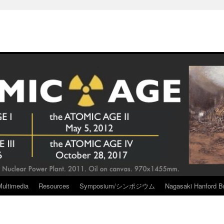
Multimedia
Resources
Symposium/シンポジウム
Nagasaki Hanford Br