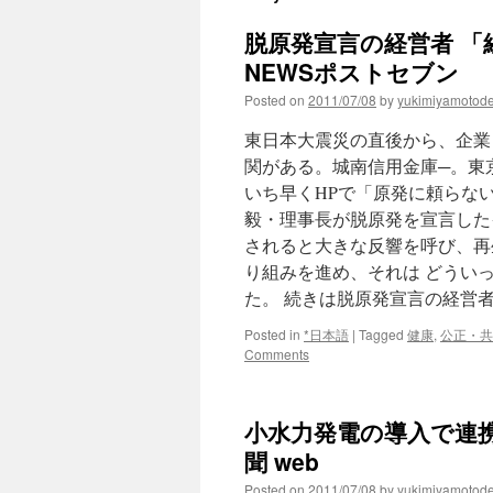
脱原発宣言の経営者 「
NEWSポストセブン
Posted on
2011/07/08
by
yukimiyamotod
東日本大震災の直後から、企業
関がある。城南信用金庫─。東京
いち早くHPで「原発に頼らな
毅・理事長が脱原発を宣言したイ
されると大きな反響を呼び、再
り組みを進め、それは どうい
た。 続きは脱原発宣言の経営
Posted in
*日本語
|
Tagged
健康
,
公正・共
Comments
小水力発電の導入で連携
聞 web
Posted on
2011/07/08
by
yukimiyamotod