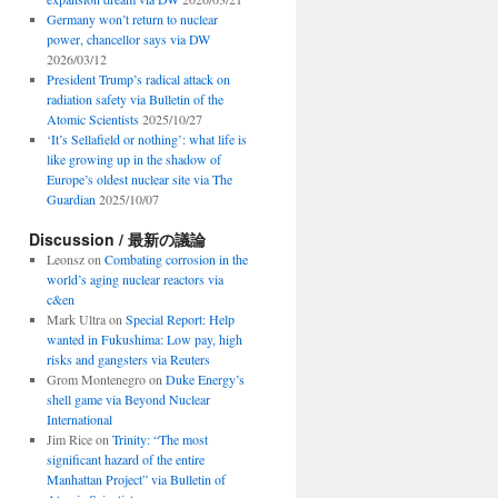
Germany won’t return to nuclear
power, chancellor says via DW
2026/03/12
President Trump’s radical attack on
radiation safety via Bulletin of the
Atomic Scientists
2025/10/27
‘It’s Sellafield or nothing’: what life is
like growing up in the shadow of
Europe’s oldest nuclear site via The
Guardian
2025/10/07
Discussion / 最新の議論
Leonsz
on
Combating corrosion in the
world’s aging nuclear reactors via
c&en
Mark Ultra
on
Special Report: Help
wanted in Fukushima: Low pay, high
risks and gangsters via Reuters
Grom Montenegro
on
Duke Energy’s
shell game via Beyond Nuclear
International
Jim Rice
on
Trinity: “The most
significant hazard of the entire
Manhattan Project” via Bulletin of