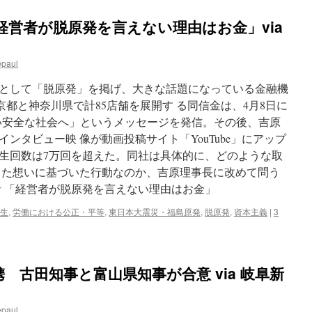
経営者が脱原発を言えない理由はお金」via
epaul
として「脱原発」を掲げ、大きな話題になっている金融機
都と神奈川県で計85店舗を展開す る同信金は、4月8日に
い安全な社会へ」というメッセージを発信。その後、吉原
ンタビュー映 像が動画投稿サイト「YouTube」にアップ
生回数は7万回を超えた。同社は具体的に、どのような取
った想いに基づいた行動なのか、吉原理事長に改めて問う
者 「経営者が脱原発を言えない理由はお金」
生
,
労働における公正・平等
,
東日本大震災・福島原発
,
脱原発
,
資本主義
|
3
 古田知事と富山県知事が合意 via 岐阜新
epaul