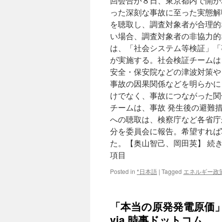
回会合が８日、東京都内で開か
った深刻な事故に至った実態解
を聴取し、調査対象者が合理的
い場合、調査対象者の非協力的
は、「社会システム等検証」「
が実施する。社会検証チームは
安全・保安院などの津波対策や
事故の因果関係などを明らかに
けでなく、事故につながった関
チームは、事故 発生後の避難
への聴取は、検察庁など各省庁
分を委員会に報告。希望すれば
た。【奥山智己、岡田英】 続
項目
Posted in
*日本語
|
Tagged
エネルギー政
「本当の原発発電原価
via 時事ドットコム