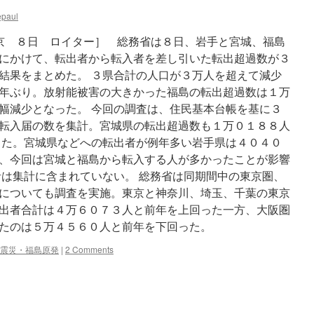
epaul
 JST ［東京 ８日 ロイター］ 総務省は８日、岩手と宮城、福島
にかけて、転出者から転入者を差し引いた転出超過数が３
結果をまとめた。 ３県合計の人口が３万人を超えて減少
年ぶり。放射能被害の大きかった福島の転出超過数は１万
幅減少となった。 今回の調査は、住民基本台帳を基に３
転入届の数を集計。宮城県の転出超過数も１万０１８８人
した。宮城県などへの転出者が例年多い岩手県は４０４０
、今回は宮城と福島から転入する人が多かったことが影響
者は集計に含まれていない。 総務省は同期間中の東京圏、
についても調査を実施。東京と神奈川、埼玉、千葉の東京
出者合計は４万６０７３人と前年を上回った一方、大阪圏
たのは５万４５６０人と前年を下回った。
震災・福島原発
|
2 Comments