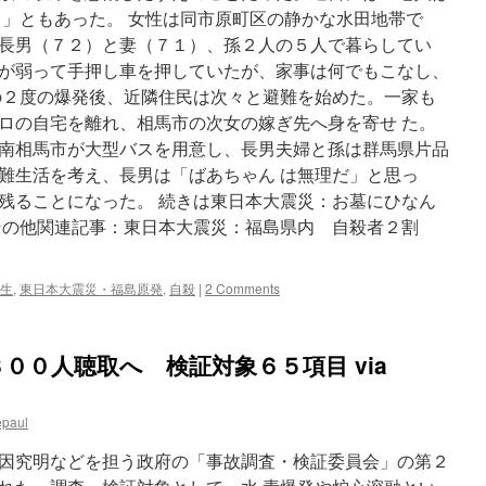
る」ともあった。 女性は同市原町区の静かな水田地帯で
長男（７２）と妻（７１）、孫２人の５人で暮らしてい
が弱って手押し車を押していたが、家事は何でもこなし、
の２度の爆発後、近隣住民は次々と避難を始めた。一家も
ロの自宅を離れ、相馬市の次女の嫁ぎ先へ身を寄せ た。
南相馬市が大型バスを用意し、長男夫婦と孫は群馬県片品
難生活を考え、長男は「ばあちゃん は無理だ」と思っ
残ることになった。 続きは東日本大震災：お墓にひなん
その他関連記事：東日本大震災：福島県内 自殺者２割
生
,
東日本大震災・福島原発
,
自殺
|
2 Comments
００人聴取へ 検証対象６５項目 via
epaul
因究明などを担う政府の「事故調査・検証委員会」の第２