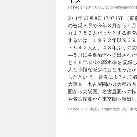
Posted on
2011/07/08
by
yukimiyamotod
2011年 07月 8日 17:07
の被災３県で今年３月から５月
万１７５２人だったとする調査
するのは、１９７２年以来３９
７５４２人と、４３年ぶりの大
―５月に各自治体へ提出された
と４８年ぶりの高水準を 記録
人と小幅な減少にとどまったが
したとい う。震災による死亡
大阪圏、名古屋圏の３大都市圏
圏から大阪圏、名古屋圏への転
や名古屋圏から東京圏へ転出し
Posted in
*日本語
|
Tagged
健康
,
東日本大