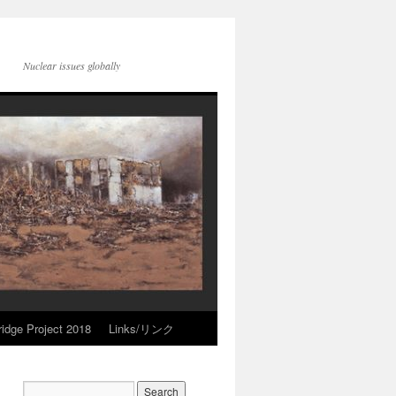
Nuclear issues globally
idge Project 2018
Links/リンク