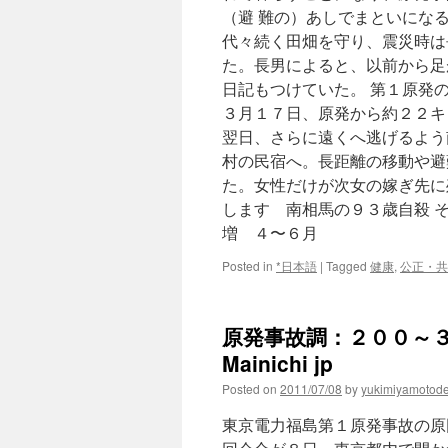
（避 難の）あしでまといにな
代々続く田畑を守り、震災時は
た。長男によると、以前から足
日記もつけていた。 第１原発
３月１７日、原発から約２２キ
翌日、さらに遠くへ逃げるよう
村の民宿へ。長距離の移動や避
た。女性だけが次女の嫁ぎ先に
します 南相馬の９３歳自殺 
増 ４〜６月
Posted in
*日本語
|
Tagged
健康
,
公正・共
原発事故調：２００～３
Mainichi jp
Posted on
2011/07/08
by
yukimiyamotod
東京電力福島第１原発事故の原