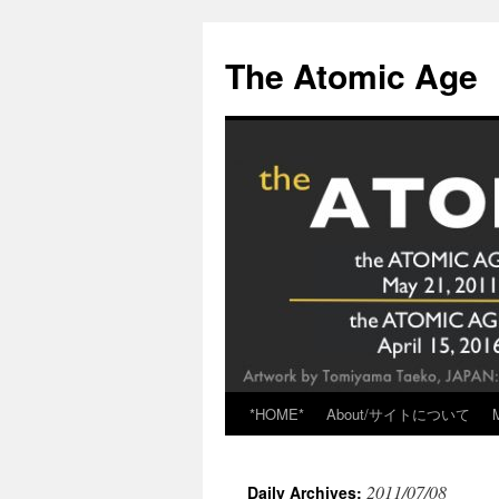
Skip
to
The Atomic Age
content
*HOME*
About/サイトについて
2011/07/08
Daily Archives: