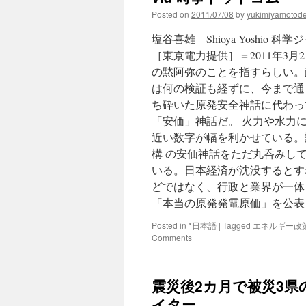
Posted on
2011/07/08
by
yukimiyamotod
塩谷喜雄 Shioya Yoshi
［東京電力提供］＝2011年3
の黙阿弥のことを指すらしい。
は何の検証も経ずに、今まで通
ち砕いた原発安全神話に代わっ
「安価」神話だ。 火力や水力
近い数字が幅を利かせている。
構 の安価神話をただ丸呑みし
いる。日本経済が沈没するとす
どではなく、行政と業界が一体
「本当の原発発電原価」を公
Posted in
*日本語
|
Tagged
エネルギー政
Comments
震災後2カ月で被災3県の
イター