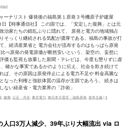
epaul
o 科学ジャーナリスト 爆発後の福島第１原発３号機原子炉建屋
月21日【時事通信社】 この国では、「安定した復興」とは元
政治家たちの錯乱ぶりに隠れて、 原発と電力の地域独占
りそっくり継続される気配が濃厚である。福島の事故が打
て、経済産業省と 電力会社が流布するのはもっぱら原発
に比べ原発の発電原価が断然安いという、架空の、妄想に
評価も監視も放棄した新聞・テレビは、今度も懲りずに虚
て、確かな事実であるかのように伝え、社会を欺き続けて
れば、その原因は原発停止による電力不足や 料金高騰な
となった利権と強欲体質の温存が主因であろう。 続きは
表しない経産省・電力業界の「詐術」
策
,
健康
,
公正・共生
,
東京電力
,
東日本大震災・福島原発
,
資本主義
|
3
人口3万人減少、39年ぶり大幅流出 via ロ