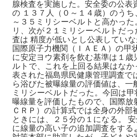
腺検査を実施した。安全委の公表
の １３７人（０～１４歳）のうち
～３５ミリシーベルトと高かった
リ、次が２１ミリシーベルトだっ
査は 精度が低いとし公表していな
国際原子力機関（ＩＡＥＡ）の甲
に安定ヨウ素剤を飲む基準は１歳
ルトで、これを上回る結果はなか
表された福島県民健康管理調査で
ら浴びた被曝線量の評価値は、一
ミリシーベルトだった。今回は甲
曝線量を評価したもので、国際放
ＣＲＰ）の計算式では全身の外部
ときには、２５分の１になる。 
に線量の高い子の追加調査をする
対策本部に助言したが、子どもや