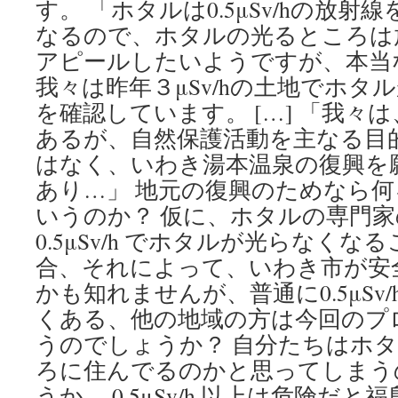
す。 「ホタルは0.5μSv/hの放
なるので、ホタルの光るところは
アピールしたいようですが、本当
我々は昨年３μSv/hの土地でホタ
を確認しています。 […] 「我々
あるが、自然保護活動を主なる目
はなく、いわき湯本温泉の復興を
あり…」 地元の復興のためなら
いうのか？ 仮に、ホタルの専門
0.5μSv/h でホタルが光らなく
合、それによって、いわき市が安
かも知れませんが、普通に0.5μSv
くある、他の地域の方は今回のプ
うのでしょうか？ 自分たちはホ
ろに住んでるのかと思ってしまう
うか。 0.5μSv/h 以上は危険だ