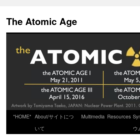
Skip
to
The Atomic Age
content
*HOME*
About/サイトにつ
Multimedia
Resources
Sy
いて
ウ