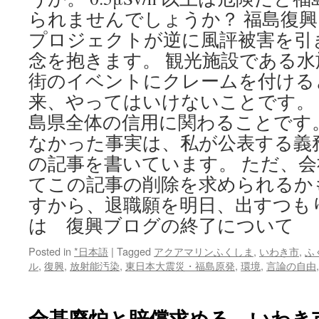
られませんでしょうか？ 福島復
プロジェクトが逆に風評被害を引
念を抱きます。 観光施設である
街のイベントにクレームを付ける
来、やってはいけないことです。
島県全体の信用に関わることです
なかった事実は、私が公表する義
の記事を書いています。 ただ、
てこの記事の削除を求められるか
すから、退職願を明日、出すつも
は 復興ブログの終了について
Posted in
*日本語
|
Tagged
アクアマリンふくしま
,
いわき市
,
ふ
ル
,
復興
,
放射能汚染
,
東日本大震災・福島原発
,
環境
,
言論の自由
全基廃炉と賠償求める いわき市