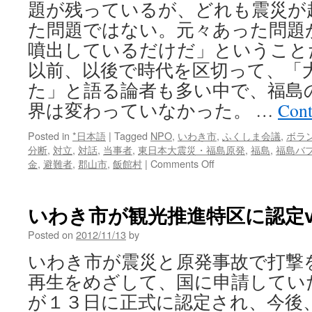
題が残っているが、どれも震災が
た問題ではない。元々あった問題
噴出しているだけだ」ということ
以前、以後で時代を区切って、「
た」と語る論者も多い中で、福島
界は変わっていなかった。 …
Cont
Posted in
*日本語
|
Tagged
NPO
,
いわき市
,
ふくしま会議
,
ボラ
分断
,
対立
,
対話
,
当事者
,
東日本大震災・福島原発
,
福島
,
福島バ
on
金
,
避難者
,
郡山市
,
飯館村
|
Comments Off
【寄
稿】
ふ
いわき市が観光推進特区に認定vi
く
し
Posted on
2012/11/13
by
ま
いわき市が震災と原発事故で打撃
は
い
再生をめざして、国に申請してい
ま、
が１３日に正式に認定され、今後
ど