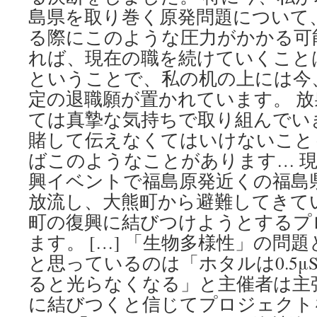
島県を取り巻く原発問題について
る際にこのような圧力がかかる可
れば、現在の職を続けていくこと
ということで、私の机の上には今
定の退職願が置かれています。 
ては真摯な気持ちで取り組んでい
賭して伝えなくてはいけないこと
ばこのようなことがあります… 
興イベントで福島原発近くの福島
放流し、大熊町から避難してきて
町の復興に結びつけようとするプ
ます。 […] 「生物多様性」の問
と思っているのは「ホタルは0.5μS
ると光らなくなる」と主催者は主
に結びつくと信じてプロジェクト