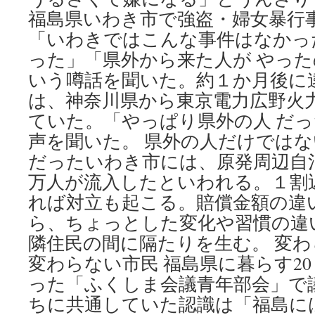
福島県いわき市で強盗・婦女暴行
「いわきではこんな事件はなかっ
った」「県外から来た人が やっ
いう噂話を聞いた。約１か月後に
は、神奈川県から東京電力広野火
ていた。「やっぱり県外の人 だ
声を聞いた。 県外の人だけでは
だったいわき市には、原発周辺自
万人が流入したといわれる。１割
れば対立も起こる。賠償金額の違
ら、ちょっとした変化や習慣の違
隣住民の間に隔たりを生む。 変
変わらない市民 福島県に暮らす20
った「ふくしま会議青年部会」で
ちに共通していた認識は「福島に