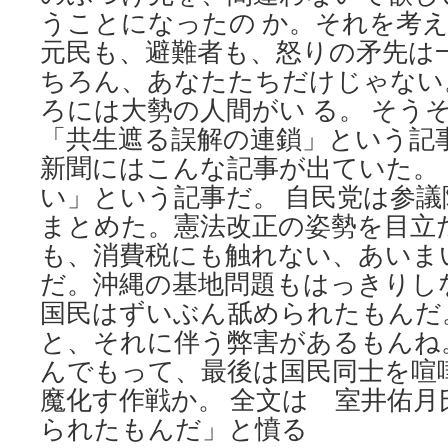
うことになったの か。それを考
元民も、避難者も、怒りの矛先は
ちろん、あなたたちだけじゃない
ろには大勢の人間がい る。 そう
「共生遮る誤解の連鎖」という記
新聞にはこんな記事が出ていた。
い」という記事だ。 自民党は参
まとめた。憲法改正の姿勢を目立
も、消費税にも触れない、あいま
だ。沖縄の基地問題もはっきりし
国民はずいぶん舐められたもんだ
と、それに伴う弊害があるもんね
んでもって、最後は国民同士を喧
魔化す作戦か。 全文は 室井佑月
られたもんだ」と憤る