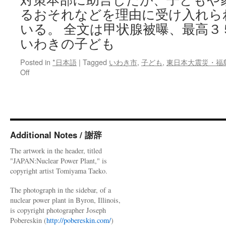
るおそれなどを理由に受け入れら
いる。 全文は甲状腺被曝、最高
いわきの子ども
Posted in
*日本語
|
Tagged
いわき市
,
子ども
,
東日本大震災・福
on
Off
甲
状
腺
被
曝、
最
Additional Notes / 謝辞
高
The artwork in the header, titled
３
"JAPAN:Nuclear Power Plant," is
５
copyright artist Tomiyama Taeko.
ミ
リ
The photograph in the sidebar, of a
シ
nuclear power plant in Byron, Illinois,
ー
is copyright photographer Joseph
ベ
Pobereskin (
http://pobereskin.com/
)
ル