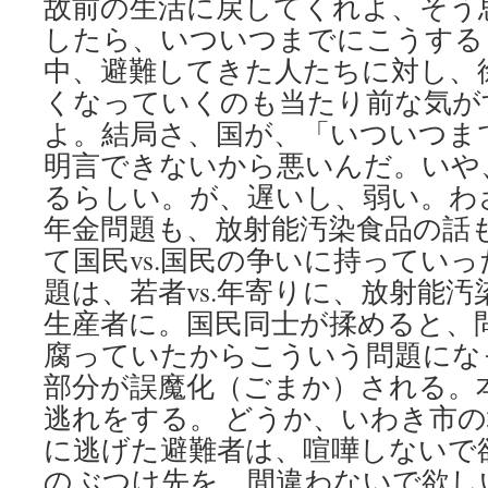
故前の生活に戻してくれよ、そう
したら、いついつまでにこうする
中、避難してきた人たちに対し、
くなっていくのも当たり前な気が
よ。結局さ、国が、「いついつま
明言できないから悪いんだ。いや
るらしい。が、遅いし、弱い。わ
年金問題も、放射能汚染食品の話
て国民vs.国民の争いに持っていっ
題は、若者vs.年寄りに、放射能汚染
生産者に。国民同士が揉めると、
腐っていたからこういう問題にな
部分が誤魔化（ごまか）される。
逃れをする。 どうか、いわき市
に逃げた避難者は、喧嘩しないで
のぶつけ先を、間違わないで欲し