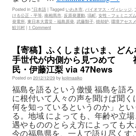
Posted in
*日本語
|
Tagged
いわき市
,
バイオマス・ヴィレッジ
,
ける公正・平等
,
南相馬市
,
反原発運動
,
塙町
,
女性・フェミニズ
発電所
,
東日本大震災・福島原発
,
武藤類子
,
焼却炉
,
環境アセス
鮫川村
|
1 Comment
【寄稿】ふくしまはいま、どん
手世代が内側から見つめて 
民・伊藤江梨 via 47News
Posted on
2012/12/29
by
kojimaaiko
福島を語るという傲慢 福島を語
に根付いて人々の声を聞けば聞く
何を知っているというのか」とい
る。地域 によっても、年齢や立
遇やもののとらえ方によっても大
今の福島県を、一人で語り尽くす