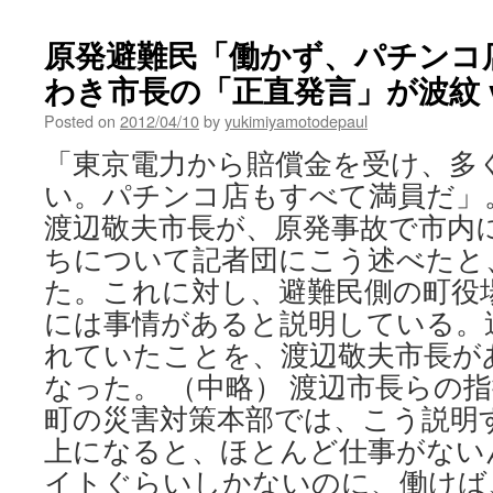
原発避難民「働かず、パチンコ
わき市長の「正直発言」が波紋 via 
Posted on
2012/04/10
by
yukimiyamotodepaul
「東京電力から賠償金を受け、多
い。パチンコ店もすべて満員だ」
渡辺敬夫市長が、原発事故で市内
ちについて記者団にこう述べたと
た。これに対し、避難民側の町役
には事情があると説明している。
れていたことを、渡辺敬夫市長が
なった。 （中略） 渡辺市長らの
町の災害対策本部では、こう説明する
上になると、ほとんど仕事がない
イトぐらいしかないのに、働けば