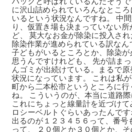
バックと呼ばれているんだそうで
に沢山詰められていろんなところ
いるという状況なんですね。 中
り、仮置き場も決まっていない所
ど、 莫大なお金が除染に投入さ
除染作業が進められている訳なん
子どもがいるところとか、除染が
思うんですけれども、 先が詰ま
んゴミが出続けている。まるで原
状況になっています。 これは私
町から二本松市というところに行
ね。 こういうのが、本当に道路
これにちょっと線量計を近づけて
ロシーベルトぐらいあったんです
出るのが１２３４５６って、番号
って、 ２０個とか３０個とか、