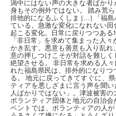
渦中にはない声の大きな者ばかり
身もその例外ではない。 踏み荒
排他的になるふくしま […] 「福
ている。急激な変化になれない田
起こる変化。日常に戻りつつある
「非日常」を求めて集まった人々
かき乱す。悪意も善意も入り乱れ、
意の押しつけこそが対話を難しく
絶望させる。 非日常を求める人
れた福島県民は、排外的になりつ
る。 地元に戻ってきてすぐに、県
ティアを悪しざまに言う声を聞い
人ばかりではない」。津波被害の
ボランティア団体と地元の自治会
ベントでは、ボランティアの人が
うるさくて嫌になる」とうんざりし