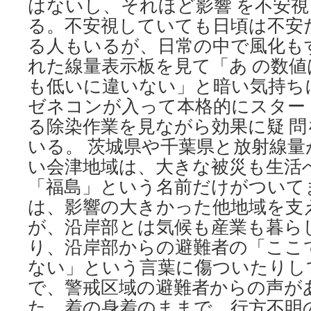
はないし、それほど影響 を不安
る。不安視していても日頃は不安
る人もいるが、日常の中で風化も
れた線量表示板を見て「あ の数
も低いに違いない」と暗い気持ち
ゼネコンが入って本格的にスター
る除染作業を見ながら効果に疑 
いる。 茨城県や千葉県と放射線
い会津地域は、大きな被災も生活
「福島」という名前だけがついて
は、影響の大きかった他地域を支
が、沿岸部とは気候も産業も暮ら
り、沿岸部からの避難者の「ここ
ない」という言葉に傷ついたりしてい
で、警戒区域の避難者からの声が
た。着の身着のままで、行方不明