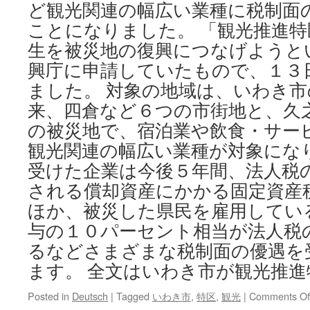
ん
ど観光関連の幅広い業種に税制面
な
ことになりました。 「観光推進
状
生を被災地の復興につなげようと
況
な
興庁に申請していたもので、１３
の
ました。 対象の地域は、いわき
か
―
来、四倉など６つの市街地と、久
若
の被災地で、宿泊業や飲食・サー
手
世
観光関連の幅広い業種が対象にな
代
受けた企業は今後５年間、法人税
が
内
される償却資産にかかる固定資産
側
ほか、被災した県民を雇用してい
か
ら
与の１０パーセント相当が法人税
見
るなどさまざまな税制面の優遇を
つ
ます。 全文はいわき市が観光推進
め
て
福
Posted in
Deutsch
|
Tagged
いわき市
,
特区
,
観光
|
Comments Of
島