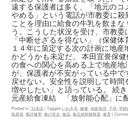
遠する保護者は多く、「地元のコ
やめる」という電話が市教委に殺
ことを理由に給食の牛乳を飲まな
う。こうした状況を受け、市教委
「中断せざるを得ない」（保健体
１４年に策定する次の計画に地産
かどうかも未定だ。 本田宜誉保
の食への関心を高める上で地産地
が、保護者が不安がっている中で
戻せない。安全性を説明して時間
増やしたい」と語っている。 続
元産給食凍結 「放射能心配」に
Posted in
*日本語
|
Tagged
いわき市
,
健康
,
地産地消
,
子供
,
学校
島原発
,
風評被害
,
食の安全
,
食品
,
食品放射能検査
,
食育
|
Commen