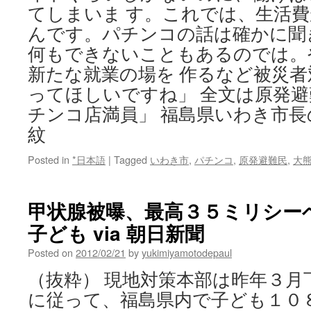
てしまいま す。これでは、生活
んです。パチンコの話は確かに聞
何もできないこともあるのでは。
新たな就業の場を 作るなど被災
ってほしいですね」 全文は原発
チンコ店満員」 福島県いわき市
紋
Posted in
*日本語
|
Tagged
いわき市
,
パチンコ
,
原発避難民
,
大
甲状腺被曝、最高３５ミリシー
子ども via 朝日新聞
Posted on
2012/02/21
by
yukimiyamotodepaul
（抜粋） 現地対策本部は昨年３月
に従って、福島県内で子ども１０