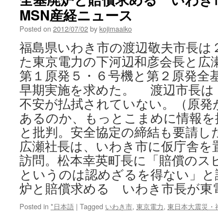
MSN産経ニュース
Posted on
2012/07/02
by
kojimaaiko
福島県いわき市の渡辺敬夫市長は
た東京電力の下河辺和彦会長と広
第１原発５・６号機と第２原発全
早期実施を求めた。 渡辺市長は
不安が払拭されていない。（原発
あるのか、もっとこまめに情報を
と批判。安全協定の締結も要請し
広瀬社長は、いわき市に仮庁舎を
訪問。松本幸英町長に「賠償のス
というのは認めざるを得ない」と
炉と賠償求める いわき市長が東
Posted in
*日本語
|
Tagged
いわき市
,
東京電力
,
東日本大震災・