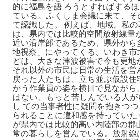
的に福島を語 ろうとすればする
ている。ふくしま会議に来て、そ
て認識した。 例えば、地域。私
は、県内では比較的空間放射線量
近い沿岸部であるため、県外から
地視察」にやってくる。いわき市
どは、大きな津波被害で今も更地
それ以外の市民は日常の生活を営
戻った人たちは、立ち並ぶ仮設住
かう作業員の姿を横目で見ながら
はない。もっと苦しんでいる人が
し ての当事者性に疑問を抱きつ
られることに違和感を持っていた
が県内では比較的高い内陸部の郡
常の暮らしを営んでいる。放射線