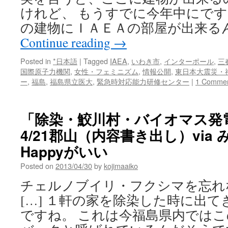
けれど、 もうすでに今年中にで
の建物にＩＡＥＡの部屋が出来る
Continue reading
→
Posted in
*日本語
|
Tagged
IAEA
,
いわき市
,
インターポール
,
三
国際原子力機関
,
女性・フェミニズム
,
情報公開
,
東日本大震災・
ー
,
福島
,
福島県立医大
,
緊急時対応能力研修センター
|
1 Comme
「除染・鮫川村・バイオマス発
4/21郡山（内容書き出し）via
Happyがいい
Posted on
2013/04/30
by
kojimaaiko
チェルノブイリ・フクシマを忘れな
[…] １軒の家を除染した時に出
ですね。 これは今福島県内では