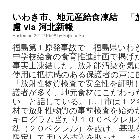
県
い
いわき市、地元産給食凍結 「
わ
慮 via 河北新報
き
市
Posted on
2012/10/08
by
kojimaaiko
民・
伊
福島第１原発事故で、福島県いわ
藤
中学校給食の食育推進計画で掲げ
江
梨
事実上凍結した。放射能汚染を気
via
使用に抵抗感のある保護者の声に
47News
「放射性物質検査で安全性を証明
護者が多く、地元食材にこだわっ
い」と話している。 […] 市は１
材で放射性物質の事前検査を始め
キログラム当たり１００ベクレル
準（２０ベクレル）を設け、基準
限定して用いる措置を取った。 