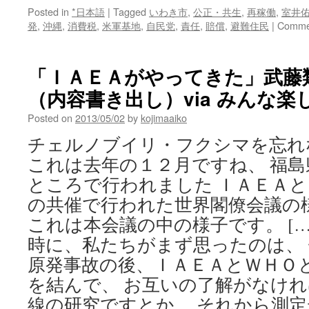
Posted in
*日本語
|
Tagged
いわき市
,
公正・共生
,
再稼働
,
室井
発
,
沖縄
,
消費税
,
米軍基地
,
自民党
,
責任
,
賠償
,
避難住民
|
Commen
「ＩＡＥＡがやってきた」武藤類
（内容書き出し）via みんな楽し
Posted on
2013/05/02
by
kojimaaiko
チェルノブイリ・フクシマを忘れ
これは去年の１２月ですね、 福
ところで行われました ＩＡＥＡ
の共催で行われた世界閣僚会議の
これは本会議の中の様子です。 […
時に、私たちがまず思ったのは、
原発事故の後、ＩＡＥＡとＷＨＯ
を結んで、 お互いの了解がなけ
線の研究ですとか、 それから測定