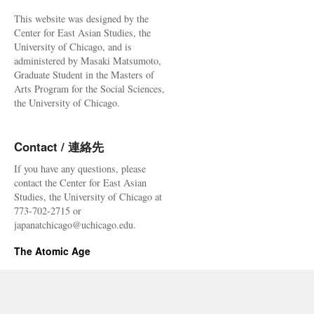
ト
This website was designed by the
い
Center for East Asian Studies, the
わ
University of Chicago, and is
き
administered by Masaki Matsumoto,
の
Graduate Student in the Masters of
子
Arts Program for the Social Sciences,
ど
the University of Chicago.
も
via
朝
Contact / 連絡先
日
新
If you have any questions, please
聞
contact the Center for East Asian
Studies, the University of Chicago at
773-702-2715 or
japanatchicago@uchicago.edu.
The Atomic Age