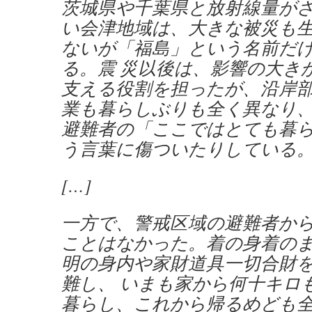
茨城県や千葉県と放射線量が
い会津地域は、大きな被災も
ないが「福島」という名前だ
る。震 災以後は、影響の大き
支える役割を担ったが、沿岸
業も暮らしぶりも全く異なり
避難者の「ここではとても暮ら
う言葉に傷ついたりしている
[…]
一方で、警戒区域の避難者か
ことはなかった。着の身着の
明の身内や家財道具一切合財
難し、 いまも家から何十キロ
暮らし、これから帰るめども