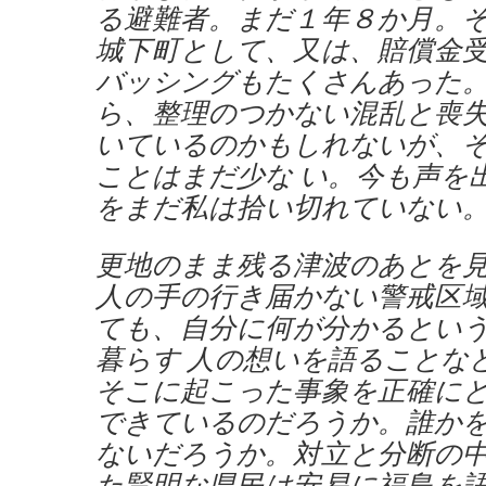
る避難者。まだ１年８か月。
城下町として、又は、賠償金受
バッシングもたくさんあった
ら、整理のつかない混乱と喪
いているのかもしれないが、
ことはまだ少な い。今も声を
をまだ私は拾い切れていない
更地のまま残る津波のあとを
人の手の行き届かない警戒区
ても、自分に何が分かるとい
暮らす 人の想いを語ることな
そこに起こった事象を正確に
できているのだろうか。誰か
ないだろうか。対立と分断の中
た賢明な県民は安易に福島を