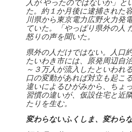
人が やったのではないか」と
た。約１か月後に逮捕された
川県から東京電力広野火力発
ていた。「やっぱり県外の人 
怒りの声を聞いた。
県外の人だけではない。人口
たいわき市には、原発周辺自
～３万人が流入したといわれ
口の変動があれば対立も起こ
違いによるひがみから、ちょ
習慣の違いが、仮設住宅と近
たりを生む。
変わらないふくしま、変わら