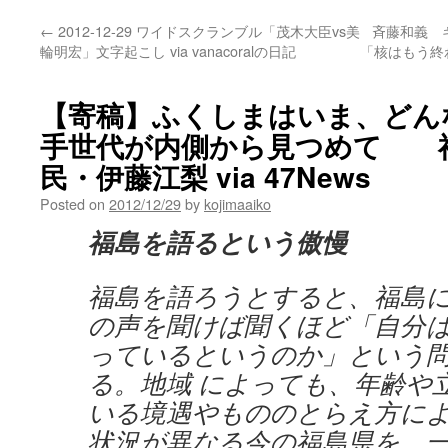
←
2012-12-29 ワイドスクランブル「茂木大臣vs美
斉藤和義 
輪明宏」文字起こし via vanacoralの日記
「核はもう終わり
【寄稿】ふくしまはいま、どん
手世代が内側から見つめて 
民・伊藤江梨 via 47News
Posted on
2012/12/29
by
kojimaaiko
福島を語るという傲慢
福島を語ろうとすると、福島
の声を聞けば聞くほど「自分
っているというのか」という
る。地域 によっても、年齢や
いる境遇やもののとらえ方に
状況が異なる今の福島県を、