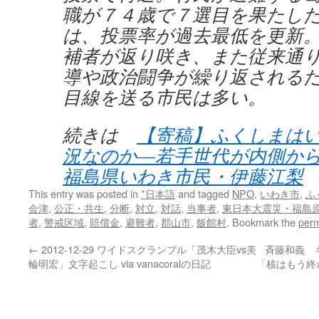
職が７４歳で７選目を果たし
は、投票率が過去最低を更新。
補者が返り咲き、また従来通
導や政治闘争が繰り返される
目線を送る市民は多い。
続きは
【寄稿】ふくしまは
況なのか―若手世代が内側
福島県いわき市民・伊藤江梨
This entry was posted in
*日本語
and tagged
NPO
,
いわき市
,
ふ
会津
,
公正・共生
,
分断
,
対立
,
対話
,
当事者
,
東日本大震災・福島
者
,
警戒区域
,
賠償金
,
避難者
,
郡山市
,
飯館村
. Bookmark the
perm
←
2012-12-29 ワイドスクランブル「茂木大臣vs美
斉藤和義 
輪明宏」文字起こし via vanacoralの日記
「核はもう終わり