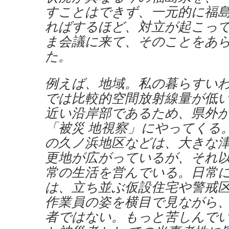
すことはできず、一元的に福島
ればするほど、対立が起こっ
ま会議に来て、そのことをあ
た。
例えば、地域。私の暮らすい
では比較的空間放射線量が低
近い沿岸部であるため、県外
「被災 地視察」にやってくる
の久ノ浜地区などは、大きな
更地が広がっているが、それ
常の生活を営んでいる。日常に
は、立ち並ぶ仮設住宅や警戒
作業員の姿を横目で見ながら
者ではない。もっと苦しんで