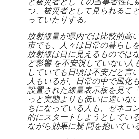
と被災者とし ての当事者性に
つ、被災者として見られるこ
っていたりする。
放射線量が県内では比較的高
市でも、人々は日常の暮らし
放射線は目に見えるものでは
ど影響 を不安視していない人
していても日頃は不安だと言
人もいるが、日常の中で風化
設置された線量表示板を見て「
っと実態よりも低いに違いな
ちになっている人も、ゼネコ
的にスタートしようとしてい
ながら効果に疑 問を抱いてい