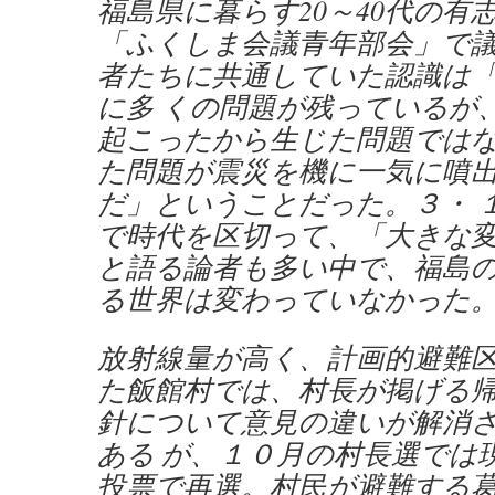
福島県に暮らす20～40代の有
「ふくしま会議青年部会」で
者たちに共通していた認識は
に多 くの問題が残っているが
起こったから生じた問題では
た問題が震災を機に一気に噴
だ」ということだった。３・ 
で時代を区切って、「大きな
と語る論者も多い中で、福島
る世界は変わっていなかった
放射線量が高く、計画的避難
た飯館村では、村長が掲げる
針について意見の違いが解消
ある が、１０月の村長選では
投票で再選。村民が避難する