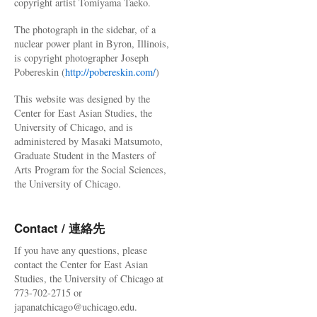
copyright artist Tomiyama Taeko.
The photograph in the sidebar, of a
nuclear power plant in Byron, Illinois,
is copyright photographer Joseph
Pobereskin (
http://pobereskin.com/
)
This website was designed by the
Center for East Asian Studies, the
University of Chicago, and is
administered by Masaki Matsumoto,
Graduate Student in the Masters of
Arts Program for the Social Sciences,
the University of Chicago.
Contact / 連絡先
If you have any questions, please
contact the Center for East Asian
Studies, the University of Chicago at
773-702-2715 or
japanatchicago@uchicago.edu.