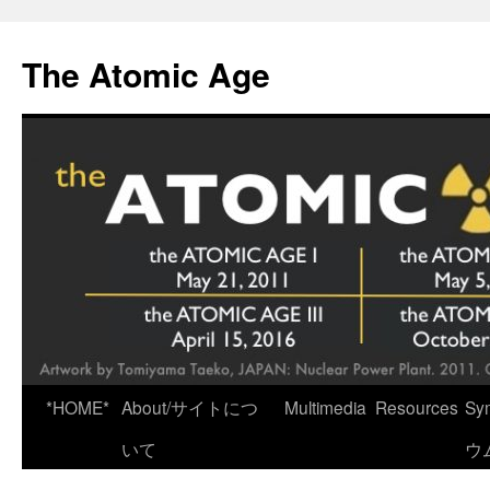
Skip
to
The Atomic Age
content
*HOME*
About/サイトにつ
Multimedia
Resources
Sy
いて
ウ