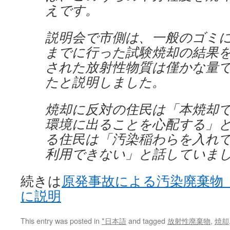
えです。
説明会で市側は、一般のゴミに
までに行った試験焼却の結果
された放射性物質は僅かな量
たと説明しました。
焼却に反対の住民は「本焼却
環境に出ることを心配する」
る住民は「汚染稲わらを入れ
利用できない」と話していま
続きは
原発事故による汚染廃棄物
に説明
This entry was posted in
*日本語
and tagged
放射性廃棄物
,
焼却