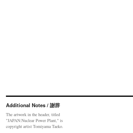
Additional Notes / 謝辞
The artwork in the header, titled
"JAPAN:Nuclear Power Plant," is
copyright artist Tomiyama Taeko.