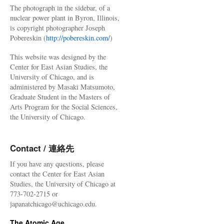
The photograph in the sidebar, of a
nuclear power plant in Byron, Illinois,
is copyright photographer Joseph
Pobereskin (
http://pobereskin.com/
)
This website was designed by the
Center for East Asian Studies, the
University of Chicago, and is
administered by Masaki Matsumoto,
Graduate Student in the Masters of
Arts Program for the Social Sciences,
the University of Chicago.
Contact / 連絡先
If you have any questions, please
contact the Center for East Asian
Studies, the University of Chicago at
773-702-2715 or
japanatchicago@uchicago.edu.
The Atomic Age