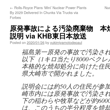
←
Rolls-Royce Plans ‘Mini’ Nuclear Power Plants
Nuc
By 2029 Delivered In Chunks Via Trucks via
Forbes
原発事故による汚染廃棄物 本
説明 via KHB東日本放送
Posted on
2020/01/26
by
yukimiyamotodepaul
福島第一原発の事故で汚染さ
以下（1キロ当たり8000ベク
本格的な焼却処分に向けた住
県大崎市で開かれました。
説明会には約50人の住民が参
崎市内には原発事故で汚染さ
下の稲わらや牧草などが約600
は、このうちの半分程度を焼