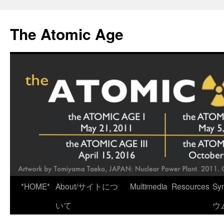
Skip
to
The Atomic Age
content
*HOME*
About/サイトにつ
Multimedia
Resources
Sy
いて
ウ