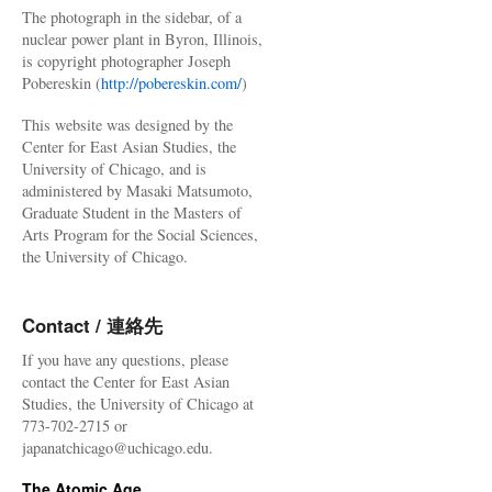
The photograph in the sidebar, of a
nuclear power plant in Byron, Illinois,
is copyright photographer Joseph
Pobereskin (
http://pobereskin.com/
)
This website was designed by the
Center for East Asian Studies, the
University of Chicago, and is
administered by Masaki Matsumoto,
Graduate Student in the Masters of
Arts Program for the Social Sciences,
the University of Chicago.
Contact / 連絡先
If you have any questions, please
contact the Center for East Asian
Studies, the University of Chicago at
773-702-2715 or
japanatchicago@uchicago.edu.
The Atomic Age