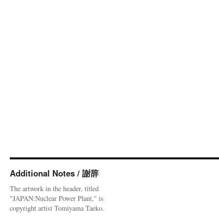
Additional Notes / 謝辞
The artwork in the header, titled
"JAPAN:Nuclear Power Plant," is
copyright artist Tomiyama Taeko.