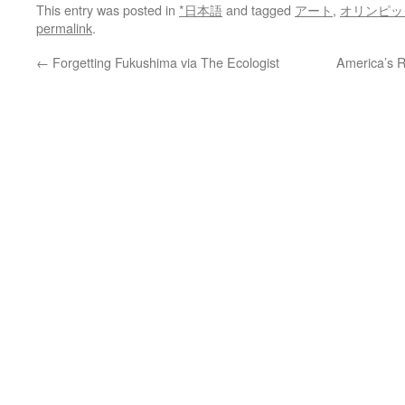
This entry was posted in
*日本語
and tagged
アート
,
オリンピッ
permalink
.
←
Forgetting Fukushima via The Ecologist
America’s R