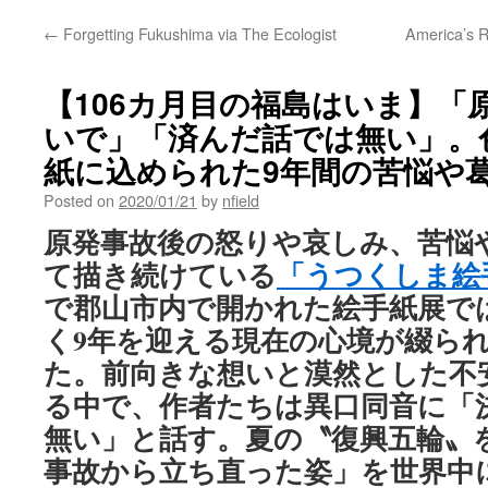
←
Forgetting Fukushima via The Ecologist
America’s R
【106カ月目の福島はいま】「
いで」「済んだ話では無い」。
紙に込められた9年間の苦悩や葛藤
Posted on
2020/01/21
by
nfield
原発事故後の怒りや哀しみ、苦悩
て描き続けている
「うつくしま絵
で郡山市内で開かれた絵手紙展で
く9年を迎える現在の心境が綴ら
た。前向きな想いと漠然とした不
る中で、作者たちは異口同音に「
無い」と話す。夏の〝復興五輪〟
事故から立ち直った姿」を世界中