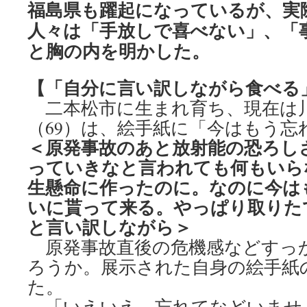
福島県も躍起になっているが、実
人々は「手放しで喜べない」、「
と胸の内を明かした。
【「自分に言い訳しながら食べる
二本松市に生まれ育ち、現在は
（69）は、絵手紙に「今はもう忘
＜原発事故のあと放射能の恐ろし
っていきなと言われても何もいら
生懸命に作ったのに。なのに今は
いに貰って来る。やっぱり取りた
と言い訳しながら＞
原発事故直後の危機感などすっ
ろうか。展示された自身の絵手紙
た。
「いえいえ、忘れてなどいませ