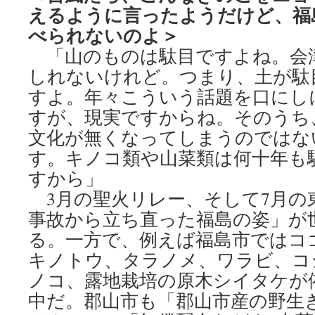
えるように言ったようだけど、福
べられないのよ＞
「山のものは駄目ですよね。会
しれないけれど。つまり、土が駄
すよ。年々こういう話題を口にし
すが、現実ですからね。そのうち
文化が無くなってしまうのではな
す。キノコ類や山菜類は何十年も
すから」
3月の聖火リレー、そして7月の
事故から立ち直った福島の姿」が
る。一方で、例えば福島市ではコ
キノトウ、タラノメ、ワラビ、コ
ノコ、露地栽培の原木シイタケが
中だ。郡山市も「郡山市産の野生