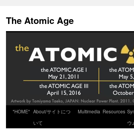
Skip
to
The Atomic Age
content
*HOME*
About/サイトにつ
Multimedia
Resources
Sy
いて
ウ