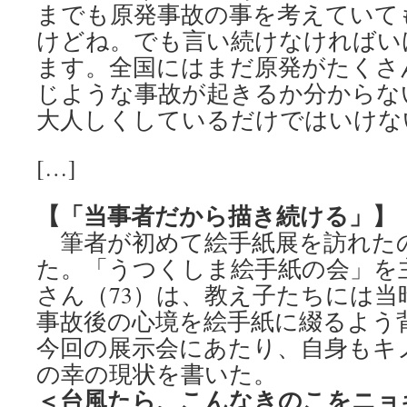
までも原発事故の事を考えていて
けどね。でも言い続けなければい
ます。全国にはまだ原発がたくさ
じような事故が起きるか分からな
大人しくしているだけではいけな
[…]
【「当事者だから描き続ける」】
筆者が初めて絵手紙展を訪れた
た。「うつくしま絵手紙の会」を
さん（73）は、教え子たちには当
事故後の心境を絵手紙に綴るよう
今回の展示会にあたり、自身もキ
の幸の現状を書いた。
＜台風たら、こんなきのこをニョ