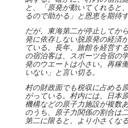
と、「原発が動いてくれると
るので助かる」と恩恵を期待
だが、東海第二が停止してか
発に依存しない脱原発の経済
ている。長年、旅館を経営す
の宿泊客は、スポーツ合宿の
発のウエートは小さい。再稼
いない」と言い切る。
村の財政面でも税収に占める
がっている。村内には、日本
機構などの原子力施設が複数
のうち、原子力関係の割合は
第二に限ると、より小さくな