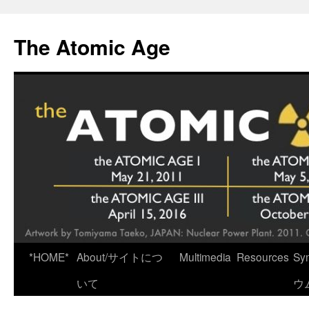
Skip
to
The Atomic Age
content
*HOME*
About/サイトにつ
Multimedia
Resources
Sy
いて
ウ