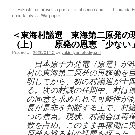
←
Fukushima forever: a portrait of absence and
Lithuania F
uncertainty via Wallpaper
＜東海村議選 東海第二原発の
（上） 原発の恩恵「少ない」v
Posted on
2020/01/13
by
yukimiyamotodepaul
日本原子力発電（原電）が昨
村の東海第二原発の再稼働を
明してから、初の村議選が十
る。次の村議の任期中、村は
の同意を求められる可能性が
長が是非を判断する上で、村
つの焦点。現状、村議会は再
数を占め、このまま再稼働に
原発を巡る村の課題を探った