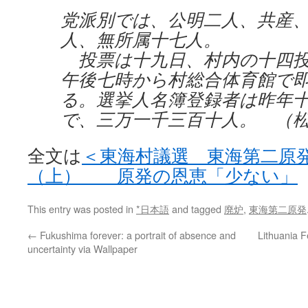
党派別では、公明二人、共産
人、無所属十七人。
投票は十九日、村内の十四投
午後七時から村総合体育館で
る。選挙人名簿登録者は昨年
で、三万一千三百十人。 （
全文は
＜東海村議選 東海第二原
（上） 原発の恩恵「少ない」
This entry was posted in
*日本語
and tagged
廃炉
,
東海第二原発
←
Fukushima forever: a portrait of absence and
Lithuania F
uncertainty via Wallpaper