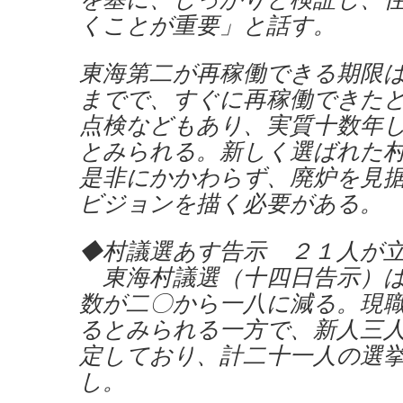
くことが重要」と話す。
東海第二が再稼働できる期限
までで、すぐに再稼働できた
点検などもあり、実質十数年
とみられる。新しく選ばれた
是非にかかわらず、廃炉を見
ビジョンを描く必要がある。
◆村議選あす告示 ２１人が
東海村議選（十四日告示）は
数が二〇から一八に減る。現
るとみられる一方で、新人三
定しており、計二十一人の選
し。