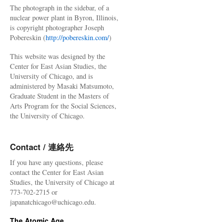
The photograph in the sidebar, of a
nuclear power plant in Byron, Illinois,
is copyright photographer Joseph
Pobereskin (
http://pobereskin.com/
)
This website was designed by the
Center for East Asian Studies, the
University of Chicago, and is
administered by Masaki Matsumoto,
Graduate Student in the Masters of
Arts Program for the Social Sciences,
the University of Chicago.
Contact / 連絡先
If you have any questions, please
contact the Center for East Asian
Studies, the University of Chicago at
773-702-2715 or
japanatchicago@uchicago.edu.
The Atomic Age