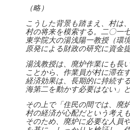
（略）
こうした背景も踏まえ、村は
村の将来を模索する。二〇一
東学院大の湯浅陽一教授（環
原発による財政の研究に資金
湯浅教授は、廃炉作業にも長
ことから、作業員が村に滞在
経済効果は、長期的に持続す
海第二を動かす必要はない」
その上で「住民の間では、廃
村の経済が心配だという考え
そのため、廃炉に必要な人員
を基に、しっかりと検証し、