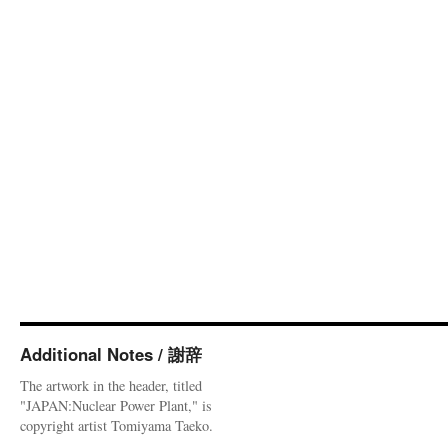
Additional Notes / 謝辞
The artwork in the header, titled
"JAPAN:Nuclear Power Plant," is
copyright artist Tomiyama Taeko.