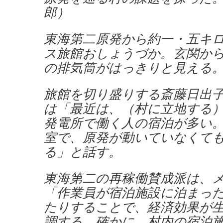
郎）
東海第二原発から約一・五キ
ス旅館おしょうづか。玄関か
の排気筒がはっきりと見える
旅館を切り盛りする斎藤日出
は「最近は、（村に立地する
発電所で働く人の宿泊が多い
室で、原発が動いていなくて
る」と話す。
東海第二の再稼働賛成派は、
「作業員が宿泊施設に泊まっ
たりすることで、経済効果が
調する。確かに、村内の宿泊