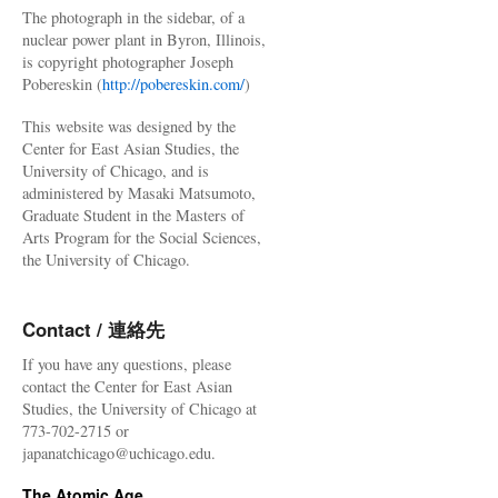
The photograph in the sidebar, of a
nuclear power plant in Byron, Illinois,
is copyright photographer Joseph
Pobereskin (
http://pobereskin.com/
)
This website was designed by the
Center for East Asian Studies, the
University of Chicago, and is
administered by Masaki Matsumoto,
Graduate Student in the Masters of
Arts Program for the Social Sciences,
the University of Chicago.
Contact / 連絡先
If you have any questions, please
contact the Center for East Asian
Studies, the University of Chicago at
773-702-2715 or
japanatchicago@uchicago.edu.
The Atomic Age