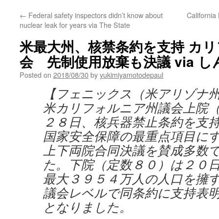
←
Federal safety inspectors didn’t know about
California
nuclear leak for years via The State
米最大州、核禁条約を支持 カ
会 先制使用放棄も決議 via 
Posted on
2018/08/30
by
yukimiyamotodepaul
【フェニックス（米アリゾナ
米カリフォルニア州議会上院
２８日、核兵器禁止条約を支
国家安全保障の最重点項目に
上下両院合同決議を賛成多数
た。下院（定数８０）は２０
最大３９５４万人の人口を擁
議会レベルで同条約に支持表
となりました。