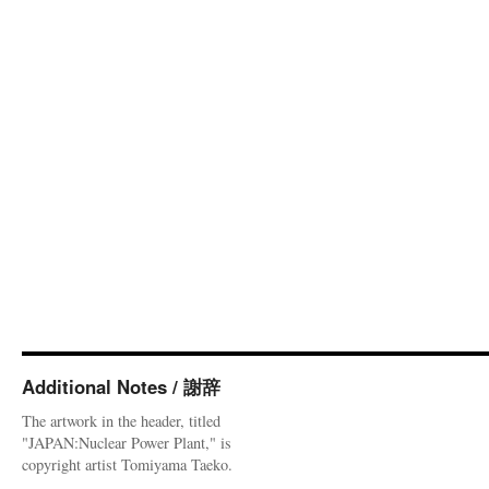
Additional Notes / 謝辞
The artwork in the header, titled
"JAPAN:Nuclear Power Plant," is
copyright artist Tomiyama Taeko.