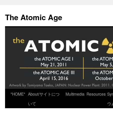
Skip
to
The Atomic Age
content
*HOME*
About/サイトにつ
Multimedia
Resources
Sy
いて
ウ