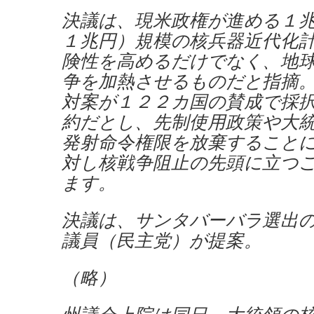
決議は、現米政権が進める１
１兆円）規模の核兵器近代化
険性を高めるだけでなく、地
争を加熱させるものだと指摘
対案が１２２カ国の賛成で採
約だとし、先制使用政策や大
発射命令権限を放棄すること
対し核戦争阻止の先頭に立つ
ます。
決議は、サンタバーバラ選出
議員（民主党）が提案。
（略）