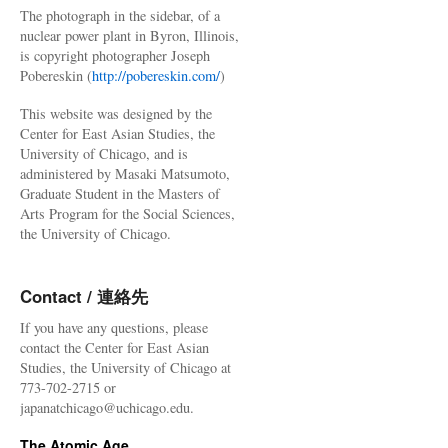
The photograph in the sidebar, of a
nuclear power plant in Byron, Illinois,
is copyright photographer Joseph
Pobereskin (
http://pobereskin.com/
)
This website was designed by the
Center for East Asian Studies, the
University of Chicago, and is
administered by Masaki Matsumoto,
Graduate Student in the Masters of
Arts Program for the Social Sciences,
the University of Chicago.
Contact / 連絡先
If you have any questions, please
contact the Center for East Asian
Studies, the University of Chicago at
773-702-2715 or
japanatchicago@uchicago.edu.
The Atomic Age