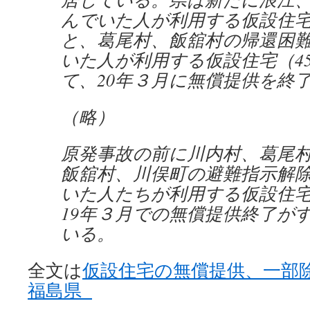
んでいた人が利用する仮設住宅（
と、葛尾村、飯舘村の帰還困
いた人が利用する仮設住宅（4
て、20年３月に無償提供を終
（略）
原発事故の前に川内村、葛尾
飯舘村、川俣町の避難指示解
いた人たちが利用する仮設住
19年３月での無償提供終了が
いる。
全文は
仮設住宅の無償提供、一部
福島県