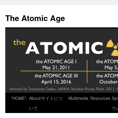
Skip
to
The Atomic Age
content
*HOME*
About/サイトにつ
Multimedia
Resources
Sy
いて
ウ