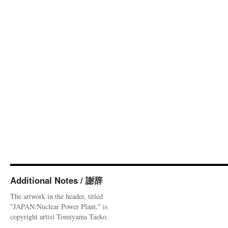
Additional Notes / 謝辞
The artwork in the header, titled
"JAPAN:Nuclear Power Plant," is
copyright artist Tomiyama Taeko.