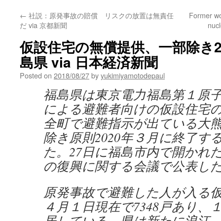
←
社説：原発事故の賠償 リスクの放置は無責任
Former wo
だ via 京都新聞
nuc
仮設住宅の無償提供、一部除き2
島県 via 日本経済新聞
Posted on
2018/08/27
by
yukimiyamotodepaul
福島県は東京電力福島第１原
による避難者向けの仮設住宅
全町で避難指示が出ている大
除き原則2020年３月に終了す
た。27日に福島市内で開かれ
の復興に関する会議で公表し
原発事故で避難した人が入る仮
４月１日現在で7348戸あり、１
居している。県は新たに浪江