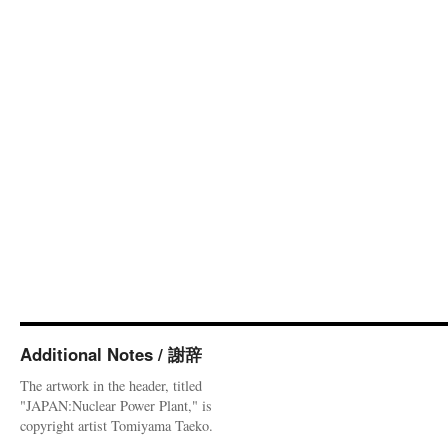
Additional Notes / 謝辞
The artwork in the header, titled
"JAPAN:Nuclear Power Plant," is
copyright artist Tomiyama Taeko.