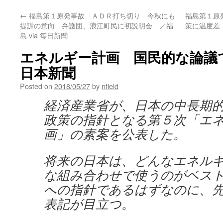
←
福島第１原発事故 ＡＤＲ打ち切り 今秋にも
福島第１原
提訴の意向 弁護団、浪江町民に初説明会 ／福
策に温度差
島 via 毎日新聞
エネルギー計画 国民的な論議で未
日本新聞
Posted on
2018/05/27
by
nfield
経済産業省が、日本の中長期
政策の指針となる第５次「エ
画」の素案を公表した。
将来の日本は、どんなエネル
な組み合わせで使うのがベス
への指針であるはずなのに、
表記が目立つ。