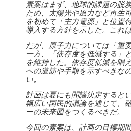
素案はまず、地球的課題の脱
ため、太陽光や風力など再生
を初めて「主力電源」と位置
導入する方針を示した。これ
だが、原子力については「重
一方、「依存度を低減する」
を維持した。依存度低減を唱
への道筋や手順を示すべきな
い。
計画は夏にも閣議決定すると
幅広い国民的議論を通じて、
ーの未来図をつくるべきだ。
今回の素案は、計画の目標期