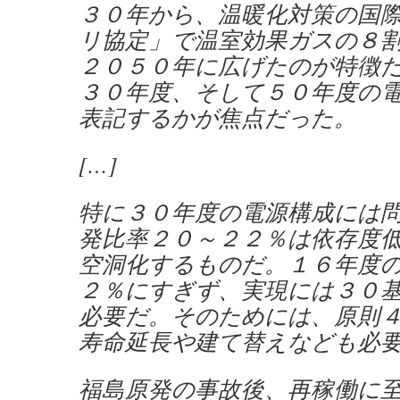
３０年から、温暖化対策の国
リ協定」で温室効果ガスの８
２０５０年に広げたのが特徴
３０年度、そして５０年度の
表記するかが焦点だった。
[…]
特に３０年度の電源構成には
発比率２０～２２％は依存度
空洞化するものだ。１６年度
２％にすぎず、実現には３０
必要だ。そのためには、原則
寿命延長や建て替えなども必
福島原発の事故後、再稼働に