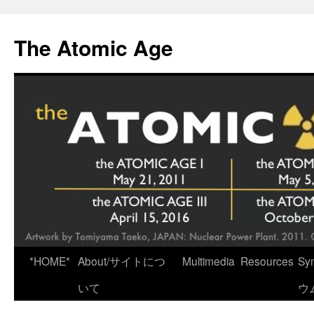
Skip
to
The Atomic Age
content
*HOME*
About/サイトにつ
Multimedia
Resources
Sy
いて
ウ