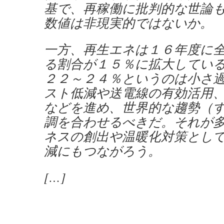
基で、再稼働に批判的な世論
数値は非現実的ではないか。
一方、再生エネは１６年度に
る割合が１５％に拡大してい
２２～２４％というのは小さ
スト低減や送電線の有効活用
などを進め、世界的な趨勢（
調を合わせるべきだ。それが
ネスの創出や温暖化対策とし
減にもつながろう。
[…]