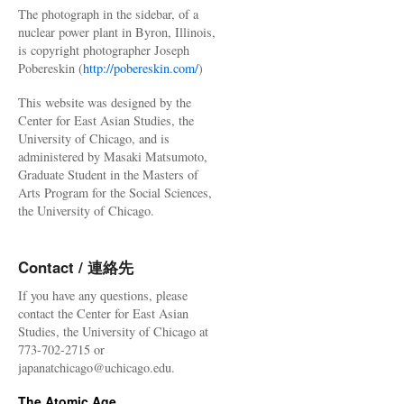
The photograph in the sidebar, of a
nuclear power plant in Byron, Illinois,
is copyright photographer Joseph
Pobereskin (
http://pobereskin.com/
)
This website was designed by the
Center for East Asian Studies, the
University of Chicago, and is
administered by Masaki Matsumoto,
Graduate Student in the Masters of
Arts Program for the Social Sciences,
the University of Chicago.
Contact / 連絡先
If you have any questions, please
contact the Center for East Asian
Studies, the University of Chicago at
773-702-2715 or
japanatchicago@uchicago.edu.
The Atomic Age