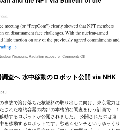
an and the NPT via Bulletin of the
東
電
次
epaul
期
社
e meeting (or “PrepCom”) clearly showed that NPT members
長
「福
ion on disarmament face challenges. With the nuclear-armed
島
nd little traction on any of the previously agreed commitments and
へ
eading
→
の
責
on
Nuclear Weapons
,
Radiation exposure
|
Comments Off
任
The
全
nuclear
う」
weapons
第
査へ 水中移動のロボット公開 via NHK
ban
２
and
原
the
発
epaul
NPT
「自
via
社
の事故で溶け落ちた核燃料の取り出しに向け、東京電力は
Bulletin
で
of
たされた格納容器の内部の本格的な調査を行う計画で、１
判
the
断」
移動するロボットが公開されました。 公開されたのは遠
Atomic
via
中を移動するロボットです。秒速４センチというゆっくり
Scientists
福