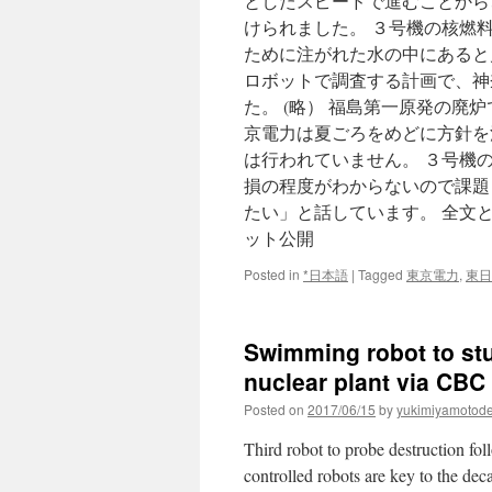
としたスピードで進むことから
けられました。 ３号機の核燃
ために注がれた水の中にあると
ロボットで調査する計画で、神
た。 (略） 福島第一原発の
京電力は夏ごろをめどに方針を
は行われていません。 ３号機
損の程度がわからないので課題
たい」と話しています。 全文
ット公開
Posted in
*日本語
|
Tagged
東京電力
,
東日
Swimming robot to st
nuclear plant via CB
Posted on
2017/06/15
by
yukimiyamotod
Third robot to probe destruction f
controlled robots are key to the de