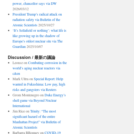
power, chancellor says via DW
2026/03/12
President Trump’s radical attack on
radiation safety via Bulletin of the
Atomic Scientists
2025/10/27
‘It’s Sellafield or nothing’: what life is
like growing up in the shadow of
Europe’s oldest nuclear site via The
Guardian
2025/10/07
Discussion / 最新の議論
Leonsz
on
Combating corrosion in the
world’s aging nuclear reactors via
c&en
Mark Ultra
on
Special Report: Help
wanted in Fukushima: Low pay, high
risks and gangsters via Reuters
Grom Montenegro
on
Duke Energy’s
shell game via Beyond Nuclear
International
Jim Rice
on
Trinity: “The most
significant hazard of the entire
Manhattan Project” via Bulletin of
Atomic Scientists
Barbarra BBonney
on
COVID-19