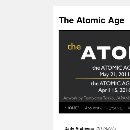
Skip
to
The Atomic Age
content
*HOME*
About/サイトについて
2017/06/15
Daily Archives: