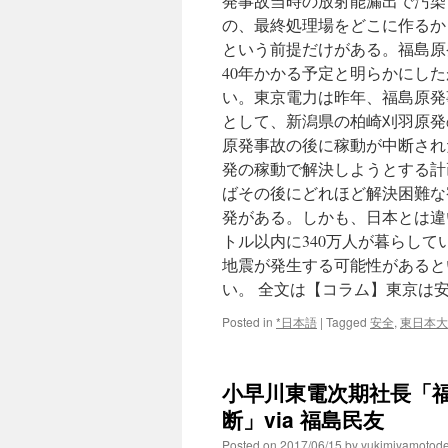
発事故当時の放射能漏出で汚染
の、最終処理場をどこに作るか
という前提だけがある。福島原
40年かかる予定と明らかにし
い。東京電力は昨年、福島原発
として、新潟県の柏崎刈羽原発
原発事故の後に稼動が中断され
発の稼動で解決しようとする計
ばその後にどれほど解決困難な
発がある。しかも、日本とは違い
トル以内に340万人が暮らして
地震が発生する可能性があると
い。 全文は【コラム】東京は
Posted in
*日本語
|
Tagged
安全
,
東日本大
小早川東電次期社長「
断」via 福島民友
Posted on
2017/06/15
by
yukimiyamotod