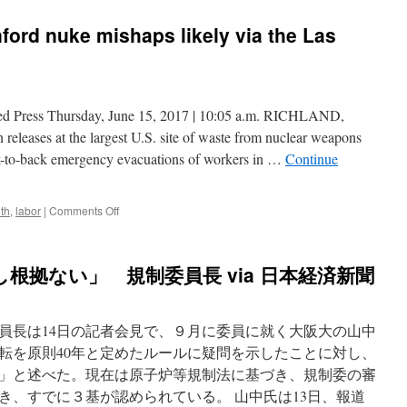
nford nuke mishaps likely via the Las
ted Press Thursday, June 15, 2017 | 10:05 a.m. RICHLAND,
 releases at the largest U.S. site of waste from nuclear weapons
ck-to-back emergency evacuations of workers in …
Continue
on
th
,
labor
|
Comments Off
Official
says
more
根拠ない」 規制委員長 via 日本経済新聞
Hanford
nuke
mishaps
likely
員長は14日の記者会見で、９月に委員に就く大阪大の山中
via
転を原則40年と定めたルールに疑問を示したことに対し、
the
」と述べた。現在は原子炉等規制法に基づき、規制委の審
Las
Vegas
き、すでに３基が認められている。 山中氏は13日、報道
Sun