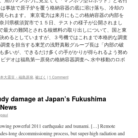
、魚のマンボウに見立てて「マンボウ型ロボット」と名付
島
民
料は事故で原子炉を覆う格納容器の底に溶け落ち、冷却の
友
見られます。 東京電力は来月にもこの格納容器の内部を
奈川県横須賀市で１５日、テストの様子が公開されまし
廃炉で最大の難関とされる核燃料の取り出しについて、国と東
決めるとしていますが、３号機ではこれまで本格的な調査
の調査を担当する東芝の浅野真毅グループ長は「内部の破
も多いが、できるだけ多くの手がかりが得られるよう努め
とビデオは福島第一原発の格納容器調査へ 水中移動のロボ
本大震災・福島原発
,
被ばく
|
1 Comment
udy damage at Japan’s Fukushima
C News
epaul
ollowing powerful 2011 earthquake and tsunami. […] Remote
cades-long decommissioning process, but super-high radiation and