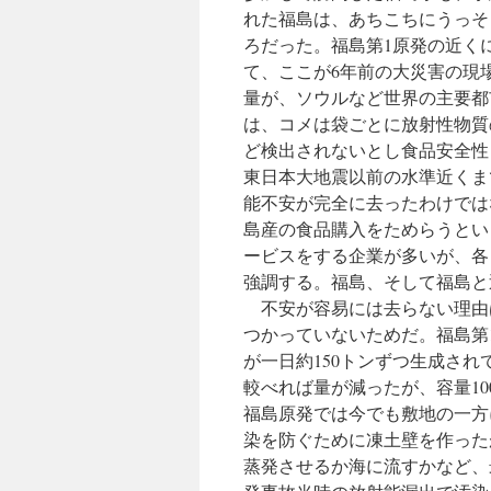
れた福島は、あちこちにうっそ
ろだった。福島第1原発の近く
て、ここが6年前の大災害の現
量が、ソウルなど世界の主要都
は、コメは袋ごとに放射性物質
ど検出されないとし食品安全性
東日本大地震以前の水準近くま
能不安が完全に去ったわけでは
島産の食品購入をためらうとい
ービスをする企業が多いが、各
強調する。福島、そして福島と
不安が容易には去らない理由
つかっていないためだ。福島第
が一日約150トンずつ生成され
較べれば量が減ったが、容量1
福島原発では今でも敷地の一方
染を防ぐために凍土壁を作った
蒸発させるか海に流すかなど、