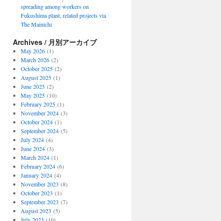
spreading among workers on
Fukushima plant, related projects via
The Mainichi
Archives / 月別アーカイブ
May 2026
(1)
March 2026
(2)
October 2025
(2)
August 2025
(1)
June 2025
(2)
May 2025
(10)
February 2025
(1)
November 2024
(3)
October 2024
(1)
September 2024
(5)
July 2024
(4)
June 2024
(3)
March 2024
(1)
February 2024
(6)
January 2024
(4)
November 2023
(8)
October 2023
(1)
September 2023
(7)
August 2023
(5)
July 2023
(10)