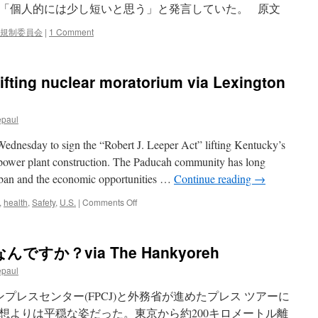
て「個人的には少し短いと思う」と発言していた。 原文
規制委員会
|
1 Comment
ifting nuclear moratorium via Lexington
epaul
dnesday to sign the “Robert J. Leeper Act” lifting Kentucky’s
 power plant construction. The Paducah community has long
r ban and the economic opportunities …
Continue reading
→
on
,
health
,
Safety
,
U.S.
|
Comments Off
Bevin
signs
measure
すか？via The Hankyoreh
lifting
nuclear
epaul
moratorium
via
ンプレスセンター(FPCJ)と外務省が進めたプレス ツアーに
Lexington
想よりは平穏な姿だった。東京から約200キロメートル離
Herald