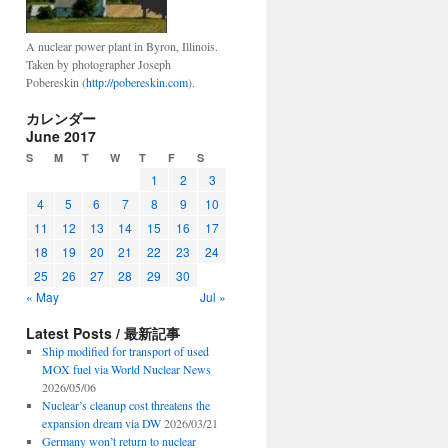
A nuclear power plant in Byron, Illinois.
Taken by photographer Joseph
Pobereskin (
http://pobereskin.com
).
カレンダー
June 2017
S
M
T
W
T
F
S
1
2
3
4
5
6
7
8
9
10
11
12
13
14
15
16
17
18
19
20
21
22
23
24
25
26
27
28
29
30
« May
Jul »
Latest Posts / 最新記事
Ship modified for transport of used
MOX fuel via World Nuclear News
2026/05/06
Nuclear’s cleanup cost threatens the
expansion dream via DW
2026/03/21
Germany won’t return to nuclear