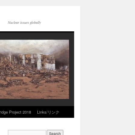
Nuclear issues globally
idge Project 2018
Links/リンク