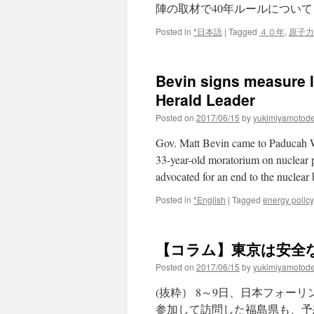
陣の取材で40年ルールについ
Posted in
*日本語
|
Tagged
４０年
,
原子力
Bevin signs measure l
Herald Leader
Posted on
2017/06/15
by
yukimiyamotod
Gov. Matt Bevin came to Paducah We
33-year-old moratorium on nuclear
advocated for an end to the nuclea
Posted in
*English
|
Tagged
energy policy
【コラム】東京は安全なんで
Posted on
2017/06/15
by
yukimiyamotod
(抜粋） 8～9日、日本フォーリ
参加して訪問した福島県も、予