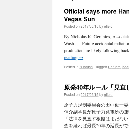
Official says more Ha
Vegas Sun
Posted on
2017/06/15
by
nfield
By Nicholas K. Geranios, Associa
Wash. — Future accidental radiation
production are likely following ba
reading
→
Posted in
*English
|
Tagged
Hanford
,
heal
原発40年ルール「見直し
Posted on
2017/06/15
by
nfield
原子力規制委員会の田中俊一委
伸介副学長が原子力発電所の運
「法律を見直す根拠はまだない
査を経れば最長20年の延長がで