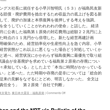
全
ングス社長に就任する小早川智明氏（５３）が福島民友新
な
ん
る賠償・廃炉費用を捻出するため収益力の底上げを図る新
で
して、廃炉の加速と本県復興を後押しする考えを強調。
す
を全うしていくことがわれわれの使命」と話した。 経済
か？
via
月に公表した福島第１原発の対応費用は総額２２兆円に上
The
た時点の１１兆円から倍増した。新たな経営再建計画
Hankyoreh
用確保のため、経営効率化や生産性向上を急ぐ内容。小早
経営状態がこれ以上に悪くなった場合どう対処していくか
と述べ、経営状況にかかわらず福島復興に最優先で取り組
や県議会が全基廃炉を求めている福島第２原発の存廃につい
々承知している」とした上で「本当に時間がかかっている
い」と述べた。ただ時期や存廃の是非については「総合的
従来の見解をなぞるにとどめ、明言しなかった。 全文は
責任全う」 第２原発「自社で判断」
on
東京電力
,
東日本大震災・福島原発
|
Comments Off
小
早
川