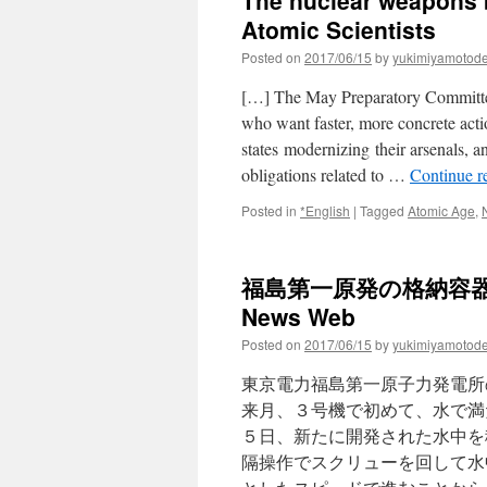
The nuclear weapons b
Atomic Scientists
Posted on
2017/06/15
by
yukimiyamotod
[…] The May Preparatory Committe
who want faster, more concrete act
states modernizing their arsenals, a
obligations related to …
Continue r
Posted in
*English
|
Tagged
Atomic Age
,
福島第一原発の格納容器調
News Web
Posted on
2017/06/15
by
yukimiyamotod
東京電力福島第一原子力発電所
来月、３号機で初めて、水で満
５日、新たに開発された水中を
隔操作でスクリューを回して水