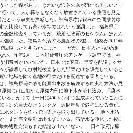
うとした森があり、きれいな渓谷の水が流れる美しいとこ
Leader
に行って、人が暮らせなくなり放置されている住宅も見え
場だという事実を実感した。福島県庁は福島の空間放射線
市と比較しても高い水準ではないと強調した。福島県庁
の全数検査をしているが、放射性物質のセシウムはほとん
も強調した。福島を代表する農産物の桃は、価格が2011年
で回復したと明らかにした。 だが、日本人たちの放射
ない。昨年2月、日本消費者庁のアンケート調査では、福
う消費者が15.7％いた。日本では家庭に野菜を配達するサ
々が徹底して放射能検査をした野菜だけを販売していると
近い地域を除く産地の野菜だけを配達する業者もいる。
は、福島原発の放射能漏出事故を解決する確実な方法が見
1原発には山側から原発内部に地下水が流れ込み、汚染水
ている。かつては一日に400トンずつ生成されていたことに
000トンの巨大な水タンクが一週間程度で満杯になる量だ。
に水タンクを作って汚染水を取り出している。 地下水汚
が、まだ完全稼動は出来ずにいる。汚染水を浄化した後に
最終処理方法もまだ結論が出ていない。 日本政府は原