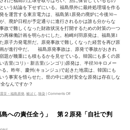
された福島の土壌を取りはらい、別に保管しているもの
という結論を下せずにいる。福島県外に最終処理場を作る
発を運営する東京電力は、福島第1原発の廃炉に今後30～
たが、廃炉日程が予定通りに進行されるかは誰も分からな
事故で難しくなった財政状況を打開するための対策の一つ
の再稼働計画を明らかにした。柏崎刈羽原発は、福島第1
た原子力発電所だ。原発事故で難しくなった経営を再び原
画が進行中だ。 福島原発事故は、原発で事故がおきれ
宿題が幾重にも積もるかを見せている。韓国にも多くの原
古里(コリ)・新古里(シンゴリ)原発は、半径30キロメー
いる。昨年、慶州(キョンジュ)で起きた地震は、韓国にも
いう事実を悟らせた。世の中に絶対安全な原発は存在しな
安全なんですか？
on
震災・福島原発
,
被ばく
,
除染
|
Comments Off
【コ
ラ
ム】
福島への責任全う」 第２原発「自社で判
東
京
は
epaul
安