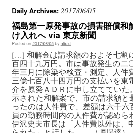
2017/06/05
Daily Archives:
福島第一原発事故の損害賠償和
け入れへ via 東京新聞
Posted on
2017/06/05
by
nfield
[…] 和解金は請求額のおよそ七
百四十九万円。市は事故発生の二
年三月に除染や検査・測定、人件
三億七百八十四万円の支払いを東
介を原発ＡＤＲに申し立てていた
示された和解案で、市の請求額と
ったのは人件費で、差額は六千六
員の勤務時間内の人件費が認めら
伊沢史夫市長は「人件費以外は、
られた」と話した。 （堀場達）