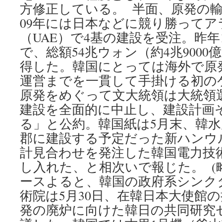
方修正している。 半面、原発の
09年には日本などに競り勝ってア
（UAE）で4基の建設を受注。昨年
で、総額54兆ウォン（約4兆900
得した。韓国にとっては海外で原
運営までを一貫して手掛ける初の
原発をめぐって文大統領は大統領
建設を全面的に中止し、建設計画
る」と公約。韓国紙は5月末、韓
郡に建設する予定だった新ハンウル
計見合わせを発注した韓国電力技
し入れた、と相次いで報じた。 (
ースよると、韓国の政府系シンク
術院は5月30日、在韓日本大使館
発の廃炉に向けた韓日の共同研究