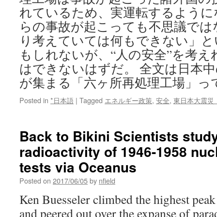
れているため、実運転するように
らの事故が起こっても不思議では
り考えていては何もできない」と
もしれないが、“人の安全”を考え
はできないはずだ。 全文は日本
が集まる「六ヶ所再処理工場」っ
Posted in
*日本語
|
Tagged
エネルギー政策
,
安全
,
東日本大震災
Back to Bikini Scientists study
radioactivity of 1946-1958 nu
tests via Oceanus
Posted on
2017/06/05
by
nfield
Ken Buesseler climbed the highest peak
and peered out over the expanse of para