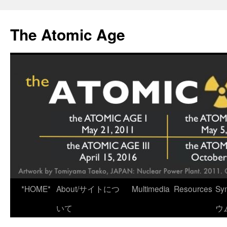
Skip
to
The Atomic Age
content
*HOME*
About/サイトにつ
Multimedia
Resources
Sy
いて
ウ