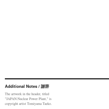
Additional Notes / 謝辞
The artwork in the header, titled
"JAPAN:Nuclear Power Plant," is
copyright artist Tomiyama Taeko.