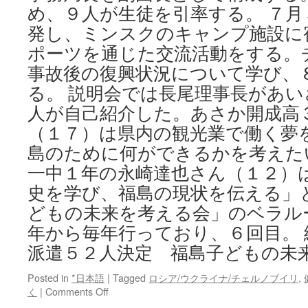
め、９人が生徒を引率する。 ７月
発し、ミンスクのキャンプ施設に
ポーツを通じた交流活動をする。
事故後の復興状況について学び、
る。 説明会では長尾理事長があ
人が自己紹介した。あさか開成高
（１７）は県内の観光業で働く夢
島のために何ができるかを考えた
一中１年の永崎達也さん（１２）
史を学び、福島の現状を伝える」
どもの未来を考える会」のベラル
年から毎年行っており、６回目。
派遣５２人決定 福島子どもの未
Posted in
*日本語
|
Tagged
ロシア/ウクライナ/チェルノブイリ
,
on
く
|
Comments Off
ベ