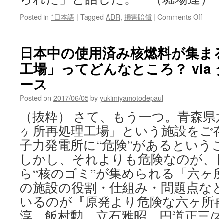
on
Posted in
*日本語
|
Tagged
ADR
,
損害賠償
|
Comments Off
福
島
第
日本中の使用済み核燃料が集ま
一
工場」ってどんなところ？ via
原
発
ース
事
故
Posted on
2017/06/05
by
yukimiyamotodepaul
の
（抜粋） さて、もう一つ。青森
損
害
ヶ所再処理工場」という施設をご
賠
子力発電所に“危険”があるという
償
和
しかし、それよりも危険なのが、
解
ら“核のゴミ”が集められる「六ヶ
案
白
の施設の役割・仕組み・問題点な
井
いるのが『原発より危険な六ヶ所
市
が
淳、飯村勲、立石雅昭、円道正三/