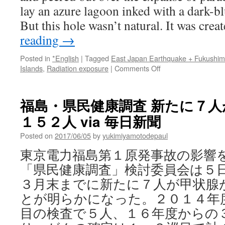
lay an azure lagoon inked with a dark-blue
But this hole wasn’t natural. It was cre
reading
→
Posted in
*English
|
Tagged
East Japan Earthquake + Fukushi
on
Islands
,
Radiation exposure
|
Comments Off
Back
to
Bikini
福島・県民健康調査 新たに７
Scientists
１５２人 via 毎日新聞
study
lingering
Posted on
2017/06/05
by
yukimiyamotodepaul
radioactivity
of
東京電力福島第１原発事故の影響
1946-
「県民健康調査」検討委員会は５
1958
nuclear
３月末までに新たに７人が甲状腺
weapons
とが明らかになった。２０１４年
tests
via
目の検査で５人、１６年度からの
Oceanus