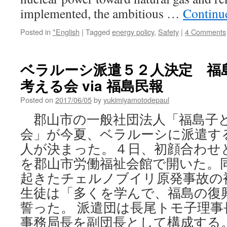
implemented, the ambitious …
Continu
Posted in
*English
|
Tagged
energy policy
,
Safety
|
4 Comments
ベラルーシ派遣５２人決定 福
考える会 via 福島民報
Posted on
2017/06/05
by
yukimiyamotodepaul
郡山市の一般社団法人「福島子
会」が今夏、ベラルーシに派遣す
人が決まった。４日、初顔合わせ
を郡山市労働福祉会館で開いた。
起きたチェルノブイリ原発事故の
生徒は「多くを学んで、福島の復
誓った。 派遣団は長尾トモ子理事
事務局長を副団長として構成する