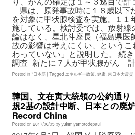
り、がんの確定は１～３巡目で計
県は、原発事故時に１８歳以下
を対象に甲状腺検査を実施。１１
施している。検討委では、放射線
論はなく、星北斗座長（福島県医
故の影響は考えにくい、というこ
わっていない」と説明した。 続
調査 新たに７人が甲状腺がん 
Posted in
*日本語
|
Tagged
エネルギー政策
,
健康
,
東日本大震災
韓国、文在寅大統領の公約通り
規2基の設計中断、日本との廃炉共
Record China
Posted on
2017/06/05
by
yukimiyamotodepaul