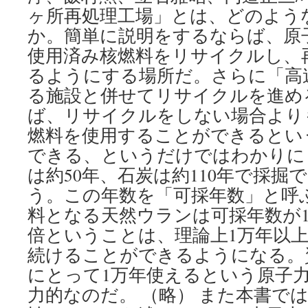
受
ヶ所再処理工場」とは、どのよう
け
か。簡単に説明をするならば、原
入
れ
使用済み核燃料をリサイクルし、
へ
るようにする場所だ。さらに「高
via
東
る施設と併せてリサイクルを進め
京
ば、リサイクルをしない場合よりも
新
聞
燃料を使用することができるという
できる、というだけではわかりに
は約50年、石炭は約110年で採掘
う。この年数を「可採年数」と呼
料となる天然ウランは可採年数が11
倍ということは、理論上1万年以
続けることができるようになる。
にとって1万年使えるという原子
力的なのだ。 （略） また本書で