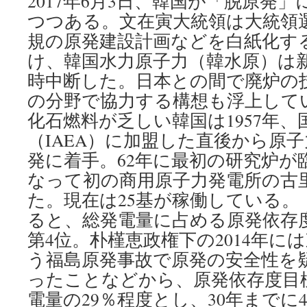
2017年6月3日、韓国が「脱原発
つつある。文在寅大統領は大統領
規の原発建設計画などを白紙化す
け、韓国水力原子力（韓水原）は
時中断した。日本との間で廃炉の
の分野で協力する構想も浮上して
化石燃料が乏しい韓国は1957年
（IAEA）に加盟した直後から原
発に着手。62年に最初の研究炉が
なって初の商用原子力発電所の古
た。現在は25基が稼働している。 
ると、総発電量に占める原発依存度
第4位。朴槿恵政権下の2014年に
う福島原発事故で原発の安全性を
ったことなどから、原発依存度目標
電量の29％程度とし、30年までに