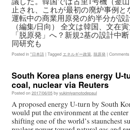
議した。韓国では古里1号機（釜山
止され、これが最初の廃炉事例とな
運転中の商業用原発の約半分が設
（編集/日向） 全文は韓国、文在
「脱原発」へ？新規2基の設計中
同研究も
Posted in
*日本語
|
Tagged
エネルギー政策
,
脱原発
|
Comments 
South Korea plans energy U-t
coal, nuclear via Reuters
Posted on
2017/06/05
by
yukimiyamotodepaul
A proposed energy U-turn by South Ko
would put the environment at the center 
shifting one of the world’s staunchest s
nuclear power toward natural gas and re