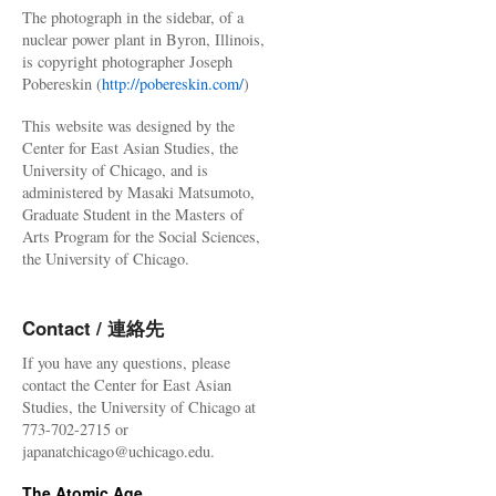
The photograph in the sidebar, of a
nuclear power plant in Byron, Illinois,
is copyright photographer Joseph
Pobereskin (
http://pobereskin.com/
)
This website was designed by the
Center for East Asian Studies, the
University of Chicago, and is
administered by Masaki Matsumoto,
Graduate Student in the Masters of
Arts Program for the Social Sciences,
the University of Chicago.
Contact / 連絡先
If you have any questions, please
contact the Center for East Asian
Studies, the University of Chicago at
773-702-2715 or
japanatchicago@uchicago.edu.
The Atomic Age