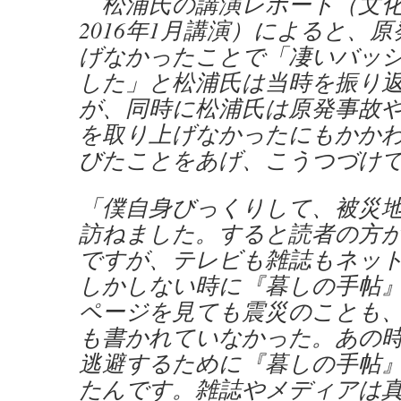
松浦氏の講演レポート（文化
2016年1月講演）によると、
げなかったことで「凄いバッ
した」と松浦氏は当時を振り
が、同時に松浦氏は原発事故
を取り上げなかったにもかか
びたことをあげ、こうつづけ
「僕自身びっくりして、被災
訪ねました。すると読者の方
ですが、テレビも雑誌もネッ
しかしない時に『暮しの手帖
ページを見ても震災のことも
も書かれていなかった。あの
逃避するために『暮しの手帖
たんです。雑誌やメディアは