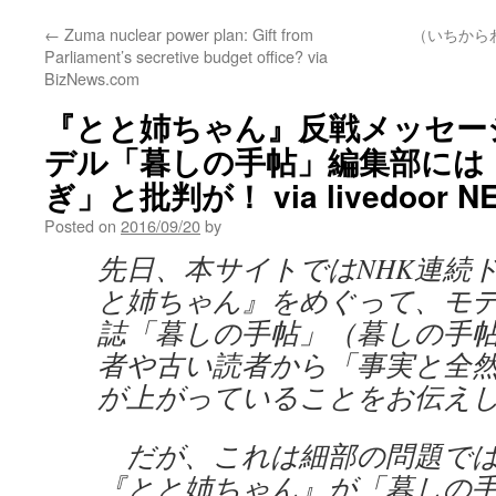
←
Zuma nuclear power plan: Gift from
（いちから
Parliament’s secretive budget office? via
BizNews.com
『とと姉ちゃん』反戦メッセー
デル「暮しの手帖」編集部には
ぎ」と批判が！ via livedoor N
Posted on
2016/09/20
by
先日、本サイトではNHK連続
と姉ちゃん』をめぐって、モ
誌「暮しの手帖」（暮しの手
者や古い読者から「事実と全
が上がっていることをお伝え
だが、これは細部の問題では
『とと姉ちゃん』が「暮しの