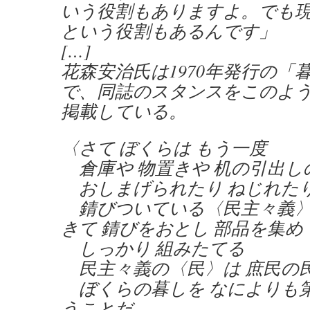
いう役割もありますよ。でも
という役割もあるんです」
[…]
花森安治氏は1970年発行の「
で、同誌のスタンスをこのよ
掲載している。
〈さて ぼくらは もう一度
倉庫や 物置きや 机の引出し
おしまげられたり ねじれた
錆びついている〈民主々義〉
きて 錆びをおとし 部品を集め
しっかり 組みたてる
民主々義の〈民〉は 庶民の
ぼくらの暮しを なによりも
うことだ