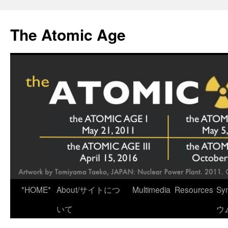
Skip
to
The Atomic Age
content
*HOME*
About/サイトにつ
Multimedia
Resources
Sy
いて
ウ