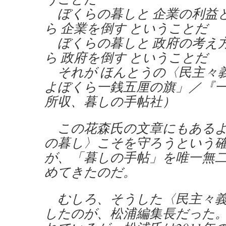
ぼくらの暮しと 企業の利益と
ら 企業を倒す ということだ
ぼくらの暮しと 政府の考え方
ら 政府を倒す ということだ
それが ほんとうの〈民主々
よぼくら一銭五厘の旗」／『
所収、暮しの手帖社）
この花森氏の文章にもあるよ
の暮し〉こそを守ろうという
が、「暮しの手帖」を唯一無
めてきたのだ。
むしろ、そうした〈民主々義
したのが、松浦編集長だった