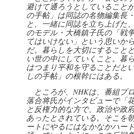
避けて通ろうとしていること
の手帖」は同誌の名物編集長
と、一緒に同誌を立ち上げた
のモデル・大橋鎮子氏の「戦
てはいけない」という思いか
だ。暮らしを大切にすること
い世の中にしていくこと。暮
はつまり平和を守ることだと
しの手帖」の根幹にはある。
ところが、NHKは、番組プ
落合将氏がインタビューで「
と反権力的な方で、政治や政
あったとされている。そこを
ートにやるにはなかなかハー