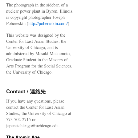
The photograph in the sidebar, of a
nuclear power plant in Byron, Illinois,
is copyright photographer Joseph
Pobereskin (
http://pobereskin.com/
)
This website was designed by the
Center for East Asian Studies, the
University of Chicago, and is
administered by Masaki Matsumoto,
Graduate Student in the Masters of
Arts Program for the Social Sciences,
the University of Chicago.
Contact / 連絡先
If you have any questions, please
contact the Center for East Asian
Studies, the University of Chicago at
773-702-2715 or
japanatchicago@uchicago.edu.
The Atomic Age