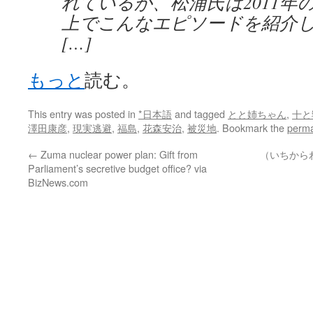
れているが、松浦氏は2011年の年
上でこんなエピソードを紹介
[…]
もっと
読む。
This entry was posted in
*日本語
and tagged
とと姉ちゃん
,
十と
澤田康彦
,
現実逃避
,
福島
,
花森安治
,
被災地
. Bookmark the
perma
←
Zuma nuclear power plan: Gift from
（いちから
Parliament’s secretive budget office? via
BizNews.com