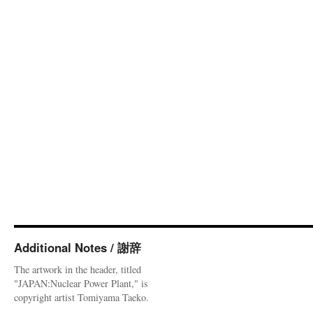
Additional Notes / 謝辞
The artwork in the header, titled
"JAPAN:Nuclear Power Plant," is
copyright artist Tomiyama Taeko.