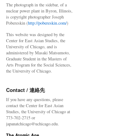
The photograph in the sidebar, of a
nuclear power plant in Byron, Illinois,
is copyright photographer Joseph
Pobereskin (
http://pobereskin.com/
)
This website was designed by the
Center for East Asian Studies, the
University of Chicago, and is
administered by Masaki Matsumoto,
Graduate Student in the Masters of
Arts Program for the Social Sciences,
the University of Chicago.
Contact / 連絡先
If you have any questions, please
contact the Center for East Asian
Studies, the University of Chicago at
773-702-2715 or
japanatchicago@uchicago.edu.
The Atomic Age