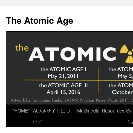
Skip
to
The Atomic Age
content
*HOME*
About/サイトにつ
Multimedia
Resources
Sy
いて
ウ