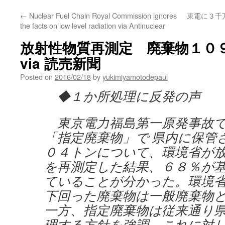
←
Nuclear Fuel Chain Royal Commission ignores
東電に３千
the facts on low level radiation via Antinuclear
放射性物質再測定 廃棄物１０
via 読売新聞
Posted on
2016/02/18
by
yukimiyamotodepaul
◆１か所処理に反発の声
東京電力福島第一原発事故で
「指定廃棄物」で 県内に保管
０４トンについて、環境省が
を再測定した結果、６８％が
ていることが分かった。環境
下回った廃棄物は一般廃棄物
一方、指定廃棄物は従来通り
理する方針を強調。これに対