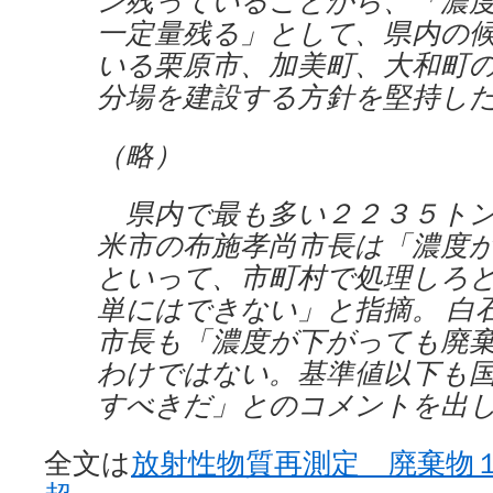
ン残っていることから、「濃
一定量残る」として、県内の
いる栗原市、加美町、大和町
分場を建設する方針を堅持し
（略）
県内で最も多い２２３５トン
米市の布施孝尚市長は「濃度
といって、市町村で処理しろ
単にはできない」と指摘。 白
市長も「濃度が下がっても廃
わけではない。基準値以下も
すべきだ」とのコメントを出
全文は
放射性物質再測定 廃棄物