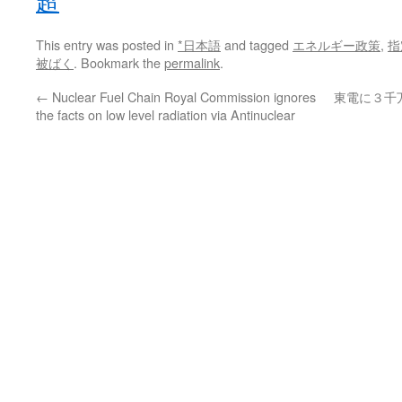
超
This entry was posted in
*日本語
and tagged
エネルギー政策
,
指
被ばく
. Bookmark the
permalink
.
←
Nuclear Fuel Chain Royal Commission ignores
東電に３千
the facts on low level radiation via Antinuclear