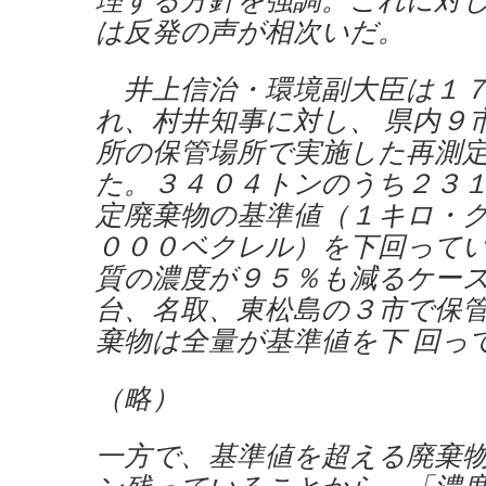
は反発の声が相次いだ。
井上信治・環境副大臣は１７
れ、村井知事に対し、 県内９
所の保管場所で実施した再測
た。３４０４トンのうち２３
定廃棄物の基準値（１キロ・グ
０００ベクレル）を下回って
質の濃度が９５％も減るケー
台、名取、東松島の３市で保
棄物は全量が基準値を下 回っ
（略）
一方で、基準値を超える廃棄