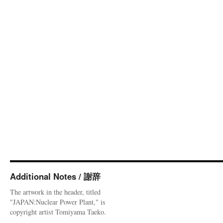
Additional Notes / 謝辞
The artwork in the header, titled
"JAPAN:Nuclear Power Plant," is
copyright artist Tomiyama Taeko.