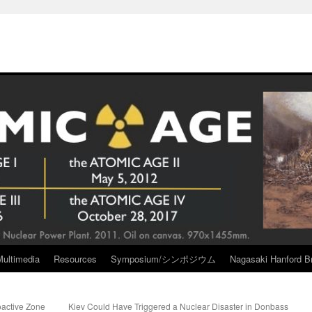
Multimedia
Resources
Symposium/シンポジウム
Nagasaki Hanford Br
oactive Zone
Kiev Could Have Triggered a Nuclear Disaster in Donbass