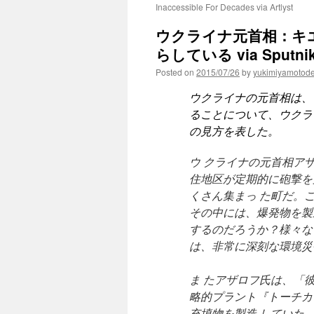
Inaccessible For Decades via Artlyst
ウクライナ元首相：キ
らしている via Sputni
Posted on
2015/07/26
by
yukimiyamotod
ウクライナの元首相は、
ることについて、ウクラ
の見方を表した。
ウ クライナの元首相ア
住地区が定期的に砲撃を
くさん集まっ た町だ。
その中には、爆発物を製
するのだろうか？様々な
は、非常に深刻な環境災
ま たアザロフ氏は、「
略的プラント『トーチカ
充填物を製造 していた