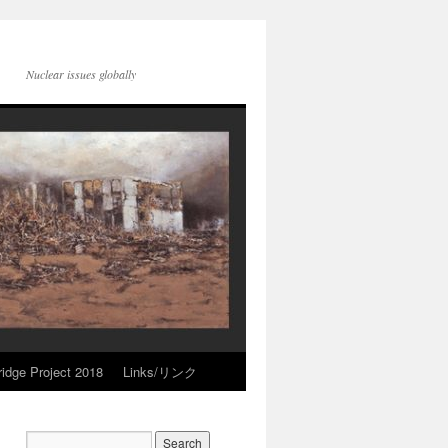
Nuclear issues globally
idge Project 2018
Links/リンク