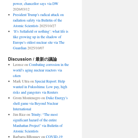
power, chancellor says via DW
2026/03/12
President Trump’s radical attack on
radiation safety via Bulletin of the
Atomic Scientists
2025/10/27
‘It’s Sellafield or nothing’: what life is
like growing up in the shadow of
Europe’s oldest nuclear site via The
Guardian
2025/10/07
Discussion / 最新の議論
Leonsz
on
Combating corrosion in the
world’s aging nuclear reactors via
c&en
Mark Ultra
on
Special Report: Help
wanted in Fukushima: Low pay, high
risks and gangsters via Reuters
Grom Montenegro
on
Duke Energy’s
shell game via Beyond Nuclear
International
Jim Rice
on
Trinity: “The most
significant hazard of the entire
Manhattan Project” via Bulletin of
Atomic Scientists
Barbarra BBonney
on
COVID-19