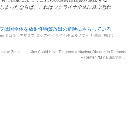
しまったならば、これはウクライナ全体に及ぶ恐れ
フは国全体を放射性物質放出の危険にさらしている
ged
ミコラ・アザロフ
,
ロシア/ウクライナ/チェルノブイリ
,
健康
,
被ばく
.
oactive Zone
Kiev Could Have Triggered a Nuclear Disaster in Donbass
– Former PM via Sputnik
→