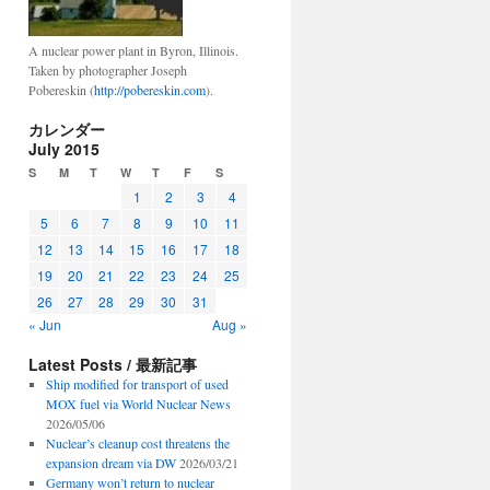
A nuclear power plant in Byron, Illinois.
Taken by photographer Joseph
Pobereskin (
http://pobereskin.com
).
カレンダー
July 2015
S
M
T
W
T
F
S
1
2
3
4
5
6
7
8
9
10
11
12
13
14
15
16
17
18
19
20
21
22
23
24
25
26
27
28
29
30
31
« Jun
Aug »
Latest Posts / 最新記事
Ship modified for transport of used
MOX fuel via World Nuclear News
2026/05/06
Nuclear’s cleanup cost threatens the
expansion dream via DW
2026/03/21
Germany won’t return to nuclear