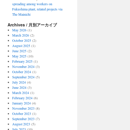
spreading among workers on
Fukushima plant, related projects via
The Mainichi
Archives / 月別アーカイブ
May 2026
(1)
March 2026
(2)
October 2025
(2)
August 2025
(1)
June 2025
(2)
May 2025
(10)
February 2025
(1)
November 2024
(3)
October 2024
(1)
September 2024
(5)
July 2024
(4)
June 2024
(3)
March 2024
(1)
February 2024
(6)
January 2024
(4)
November 2023
(8)
October 2023
(1)
September 2023
(7)
August 2023
(5)
July 2023
(10)