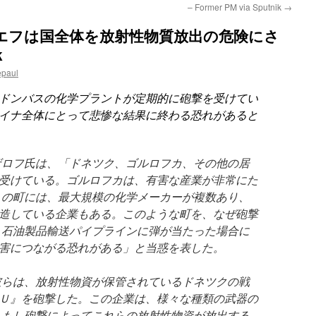
– Former PM via Sputnik
→
エフは国全体を放射性物質放出の危険にさ
k
epaul
ドンバスの化学プラントが定期的に砲撃を受けてい
イナ全体にとって悲惨な結果に終わる恐れがあると
ザロフ氏は、「ドネツク、ゴルロフカ、その他の居
受けている。ゴルロフカは、有害な産業が非常にた
この町には、最大規模の化学メーカーが複数あり、
造している企業もある。このような町を、なぜ砲撃
 石油製品輸送パイプラインに弾が当たった場合に
害につながる恐れがある」と当惑を表した。
彼らは、放射性物資が保管されているドネツクの戦
Ｕ』を砲撃した。この企業は、様々な種類の武器の
。もし砲撃によってこれらの放射性物資が放出する