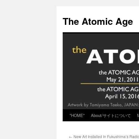
Skip
to
The Atomic Age
content
*HOME*
About/サイトについて
←
New Art Installed In Fukushima’s Radi