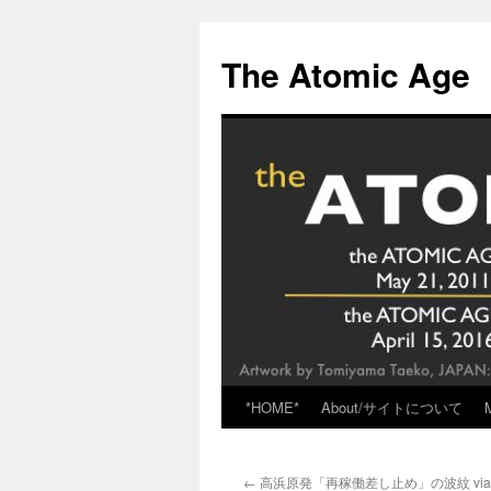
Skip
to
The Atomic Age
content
*HOME*
About/サイトについて
←
高浜原発「再稼働差し止め」の波紋 via M