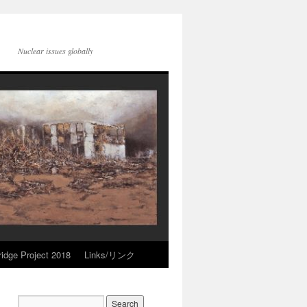
Nuclear issues globally
idge Project 2018
Links/リンク