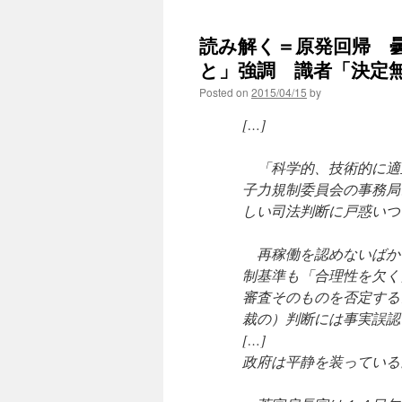
読み解く＝原発回帰 
と」強調 識者「決定無視
Posted on
2015/04/15
by
[…]
「科学的、技術的に適
子力規制委員会の事務局
しい司法判断に戸惑いつ
再稼働を認めないばか
制基準も「合理性を欠く
審査そのものを否定する
裁の）判断には事実誤認
[…]
政府は平静を装っている