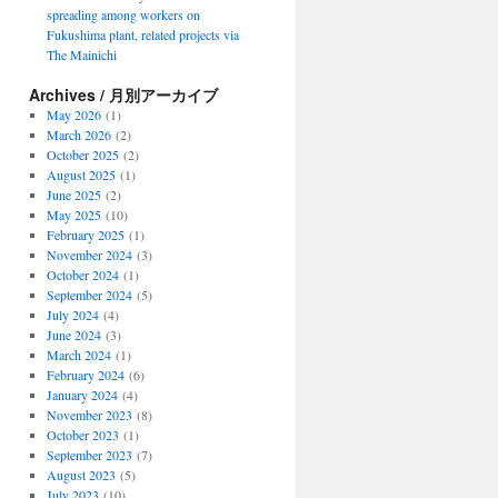
spreading among workers on
Fukushima plant, related projects via
The Mainichi
Archives / 月別アーカイブ
May 2026
(1)
March 2026
(2)
October 2025
(2)
August 2025
(1)
June 2025
(2)
May 2025
(10)
February 2025
(1)
November 2024
(3)
October 2024
(1)
September 2024
(5)
July 2024
(4)
June 2024
(3)
March 2024
(1)
February 2024
(6)
January 2024
(4)
November 2023
(8)
October 2023
(1)
September 2023
(7)
August 2023
(5)
July 2023
(10)