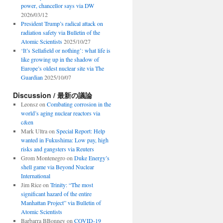
power, chancellor says via DW
2026/03/12
President Trump’s radical attack on
radiation safety via Bulletin of the
Atomic Scientists
2025/10/27
‘It’s Sellafield or nothing’: what life is
like growing up in the shadow of
Europe’s oldest nuclear site via The
Guardian
2025/10/07
Discussion / 最新の議論
Leonsz
on
Combating corrosion in the
world’s aging nuclear reactors via
c&en
Mark Ultra
on
Special Report: Help
wanted in Fukushima: Low pay, high
risks and gangsters via Reuters
Grom Montenegro
on
Duke Energy’s
shell game via Beyond Nuclear
International
Jim Rice
on
Trinity: “The most
significant hazard of the entire
Manhattan Project” via Bulletin of
Atomic Scientists
Barbarra BBonney
on
COVID-19