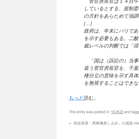
菅官房長官は１４日午
しているとする、規制委
の方針をあらためて強調
[…]
政府は、年末にパリであ
を示す必要もある。二酸
裁レベルの判断では「揺
「国は（訴訟の）当事
装う菅官房長官を、千葉
権分立の意味を示す具体
を無視することはでき
もっと
読む。
This entry was posted in
*日本語
and tag
←
高浜原発「再稼働差し止め」の波紋 via M