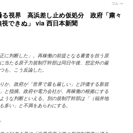
コム
→
曇る視界 高浜差し止め仮処分 政府「粛々
できぬ」 via 西日本新聞
正に判断した」。再稼働の前提となる審査を担う原
に当たる原子力規制庁幹部は同日午後、想定外の厳
つも、こう反論した。
りか、政府が「世界で最も厳しい」と評価する新規
」と指摘。政府や電力会社が、再稼働の根拠にする
ような判断といえる。別の規制庁幹部は「（福井地
も多い」と不満をあらわにする。
。