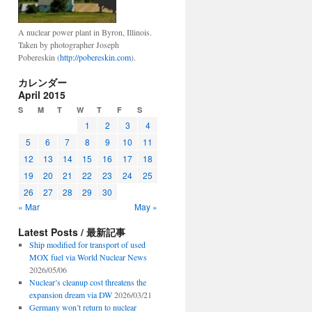
A nuclear power plant in Byron, Illinois.
Taken by photographer Joseph
Pobereskin (
http://pobereskin.com
).
カレンダー
April 2015
S
M
T
W
T
F
S
1
2
3
4
5
6
7
8
9
10
11
12
13
14
15
16
17
18
19
20
21
22
23
24
25
26
27
28
29
30
« Mar
May »
Latest Posts / 最新記事
Ship modified for transport of used
MOX fuel via World Nuclear News
2026/05/06
Nuclear’s cleanup cost threatens the
expansion dream via DW
2026/03/21
Germany won’t return to nuclear