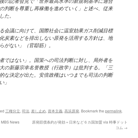
後の記者会見で「世界最高水準の新規制基準に適合
の判断を尊重し再稼働を進めていく」と述べ、従来
した。
る会議に向けて、国際社会に温室効果ガス削減目標
化炭素などを排出しない原発を活用する方針は、地
らがない」（官邸筋）。
者ではない」。国策への司法判断に対し、局外者を
大の新藤宗幸名誉教授（行政学）は批判する。「三
的な決定が出た。安倍政権はいつまでも司法の判断
ない」
ged
三権分立
,
司法
,
差し止め
,
資本主義
,
高浜原発
. Bookmark the
permalink
.
BS News
原発賠償条約が発効＝日米など６カ国加盟 via 時事ドット
コム
→