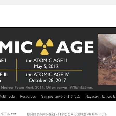
Multimedia
Resources
Symposium/シンポジウム
Nagasaki Hanford Br
BS News
原発賠償条約が発効＝日米など６カ国加盟 via 時事ドット