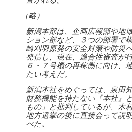
(略）
新潟本部は、企画広報部や地
ション部など、３つの部署で
崎刈羽原発の安全対策や防災
発信し、現在、適合性審査が
６・７号機の再稼働に向け、
たい考えだ。
新潟本社をめぐっては、泉田
財務機能を持たない『本社』
もの」と批判しているが、木
地方選挙の後に直接会って説
べた。