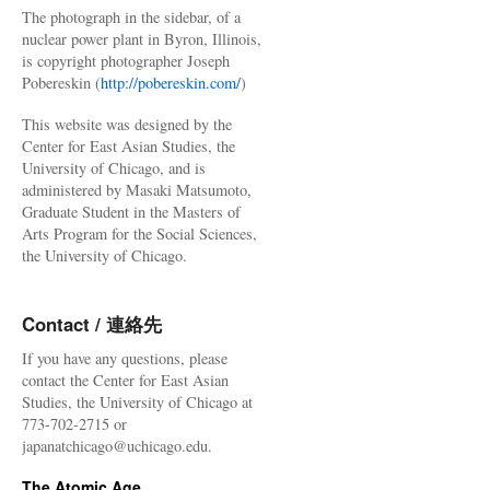
The photograph in the sidebar, of a
nuclear power plant in Byron, Illinois,
is copyright photographer Joseph
Pobereskin (
http://pobereskin.com/
)
This website was designed by the
Center for East Asian Studies, the
University of Chicago, and is
administered by Masaki Matsumoto,
Graduate Student in the Masters of
Arts Program for the Social Sciences,
the University of Chicago.
Contact / 連絡先
If you have any questions, please
contact the Center for East Asian
Studies, the University of Chicago at
773-702-2715 or
japanatchicago@uchicago.edu.
The Atomic Age