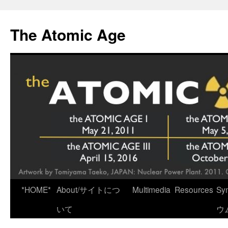
Skip
to
The Atomic Age
content
*HOME*
About/サイトにつ
Multimedia
Resources
Sy
いて
ウ