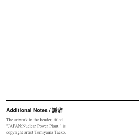
Additional Notes / 謝辞
The artwork in the header, titled
"JAPAN:Nuclear Power Plant," is
copyright artist Tomiyama Taeko.