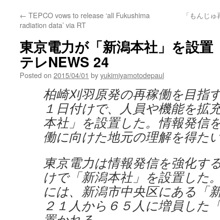
←
TEPCO vows to release ‘all Fukushima
「もんじゅ
radiation data’ via RT
東京電力が「新潟本社」を設置 （
テレNEWS 24
Posted on
2015/04/01
by
yukimiyamotodepaul
柏崎刈羽原発の再稼働を目指
１日付けで、人員や機能を拡
本社」を設置した。情報発信
働に向けた地元の理解を得た
東京電力は情報発信を強化す
けで「新潟本社」を設置した
には、新潟市中央区にある「
２１人から６５人に増員した
置かれる。