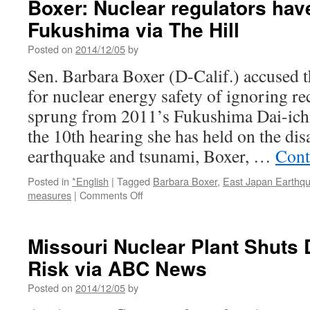
Boxer: Nuclear regulators hav
Fukushima via The Hill
Posted on
2014/12/05
by
Sen. Barbara Boxer (D-Calif.) accused 
for nuclear energy safety of ignoring 
sprung from 2011’s Fukushima Dai-ichi
the 10th hearing she has held on the dis
earthquake and tsunami, Boxer, …
Cont
Posted in
*English
|
Tagged
Barbara Boxer
,
East Japan Earthq
on
measures
|
Comments Off
Boxer:
Nuclear
regulators
Missouri Nuclear Plant Shuts
haven’t
Risk via ABC News
learned
from
Posted on
2014/12/05
by
Fukushima
via