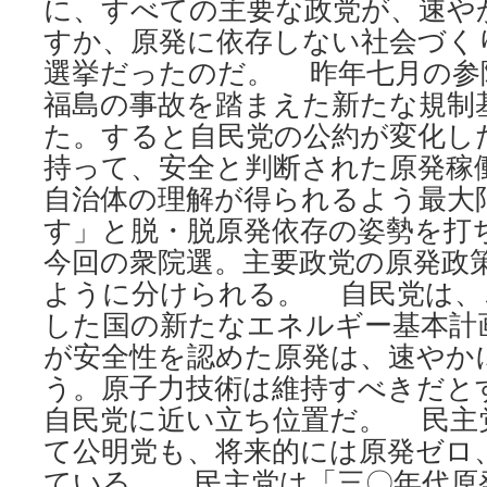
に、すべての主要な政党が、速や
すか、原発に依存しない社会づく
選挙だったのだ。 昨年七月の参
福島の事故を踏まえた新たな規制
た。すると自民党の公約が変化し
持って、安全と判断された原発稼
自治体の理解が得られるよう最大
す」と脱・脱原発依存の姿勢を打
今回の衆院選。主要政党の原発政
ように分けられる。 自民党は、
した国の新たなエネルギー基本計
が安全性を認めた原発は、速やか
う。原子力技術は維持すべきだと
自民党に近い立ち位置だ。 民主
て公明党も、将来的には原発ゼロ
ている。 民主党は「三〇年代原