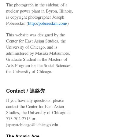
The photograph in the sidebar, of a
nuclear power plant in Byron, Illinois,
is copyright photographer Joseph
Pobereskin (
http://pobereskin.com/
)
This website was designed by the
Center for East Asian Studies, the
University of Chicago, and is
administered by Masaki Matsumoto,
Graduate Student in the Masters of
Arts Program for the Social Sciences,
the University of Chicago.
Contact / 連絡先
If you have any questions, please
contact the Center for East Asian
Studies, the University of Chicago at
773-702-2715 or
japanatchicago@uchicago.edu.
The Atomic Age