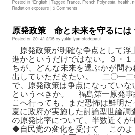
Posted in
*English
|
Tagged
France
,
French Polynesia
,
health
,
n
vi
Radiation exposure
|
5 Comments
In
原発政策 命と未来を守るには v
Posted on
2014/12/05
by
yukimiyamotodepaul
原発政策が明確な争点として浮
進かというだけではない。３・１
ちが、どんな未来を選ぶかが問わ
出していただきたい。 二〇一二
で、原発政策は争点になっていな
というべきか。 福島第一原発事
こへ行っても、まだ恐怖は鮮明だ
夏に政府が実施した討論型世論調
の原発比率について、半数近くが
◆自民党の変化を受けて このよ