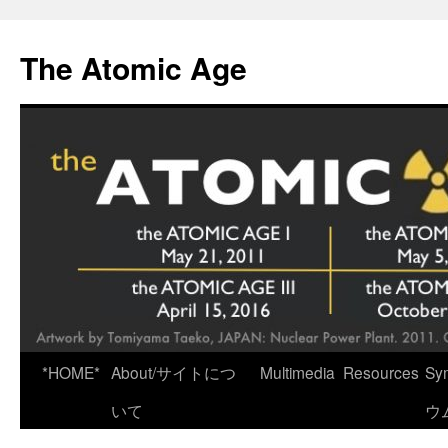
Skip
to
The Atomic Age
content
*HOME*
About/サイトにつ
Multimedia
Resources
Sy
いて
ウ