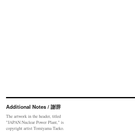
Additional Notes / 謝辞
The artwork in the header, titled
"JAPAN:Nuclear Power Plant," is
copyright artist Tomiyama Taeko.