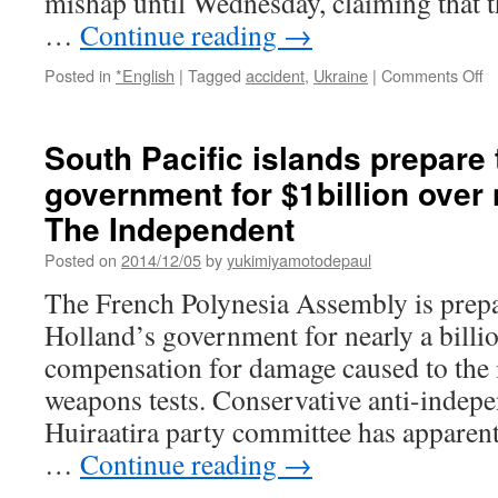
mishap until Wednesday, claiming that 
…
Continue reading
→
o
Posted in
*English
|
Tagged
accident
,
Ukraine
|
Comments Off
D
3,
2
South Pacific islands prepare
Nu
government for $1billion over 
Ac
In
The Independent
Uk
La
Posted on
2014/12/05
by
yukimiyamotodepaul
N
The French Polynesia Assembly is prepa
Pl
In
Holland’s government for nearly a billio
E
compensation for damage caused to the 
S
D
weapons tests. Conservative anti-indep
B
Huiraatira party committee has apparent
‘N
Th
…
Continue reading
→
Go
C