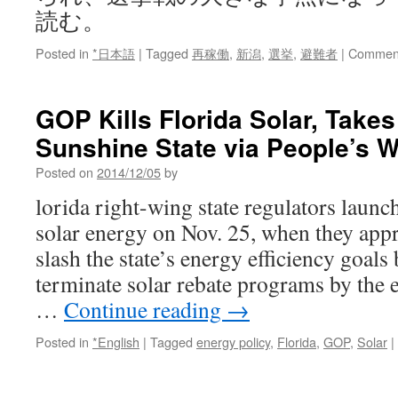
読む。
Posted in
*日本語
|
Tagged
再稼働
,
新潟
,
選挙
,
避難者
|
Comment
GOP Kills Florida Solar, Takes
Sunshine State via People’s W
Posted on
2014/12/05
by
lorida right-wing state regulators launc
solar energy on Nov. 25, when they app
slash the state’s energy efficiency goals
terminate solar rebate programs by the 
…
Continue reading
→
Posted in
*English
|
Tagged
energy policy
,
Florida
,
GOP
,
Solar
|