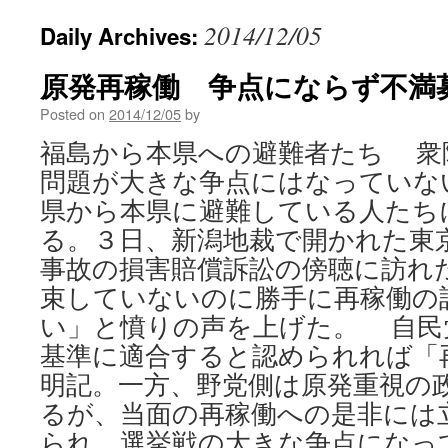
2014/12/05
Daily Archives:
原発再稼働 争点にならず不満募
Posted on
2014/12/05
by
福島から本県への避難者たち 衆
問題が大きな争点にはなっていな
県から本県に避難している人たち
る。３日、新潟地裁で開かれた東
事故の損害賠償訴訟の傍聴に訪れ
束していないのに勝手に再稼働の
い」と憤りの声を上げた。 自民
基準に適合すると認められれば「
明記。一方、野党側は原発重視の
るが、当面の再稼働への是非には
られ、選挙戦の大きな争点になっ