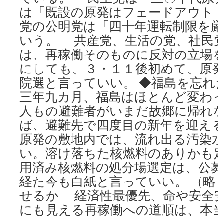
は「既設の原発はフェードアウト
党の公明党は「四十年運転制限を
いう。 共産党、生活の党、社民
は、再稼働そのものに反対の立場
にしても、３・１１後初めて、原
院選と言っていい。 ◆福島を忘
三年九カ月、福島はほとんど変わ
人もの避難者がいまだ故郷に帰れ
ば、避難先で四度目の新年を迎
原発の敷地内では、流れ出る汚染
い。溶け落ちた核燃料のありかも
用済み核燃料の処分場選定は、公
経た今も白紙と言っていい。 （略
せるか 経済性最優先、命や安全
にも見える再稼働への道順は、本