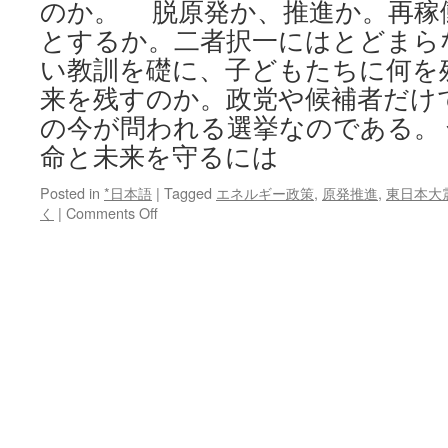
のか。 脱原発か、推進か。再稼
とするか。二者択一にはとどまら
い教訓を礎に、子どもたちに何を
来を残すのか。政党や候補者だけ
の今が問われる選挙なのである。
命と未来を守るには
Posted in
*日本語
|
Tagged
エネルギー政策
,
原発推進
,
東日本大
on
く
|
Comments Off
原
発
政
策
命
と
未
来
を
守
る