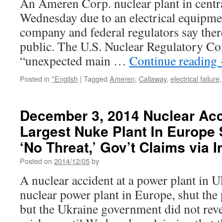
An Ameren Corp. nuclear plant in centr
The
Wednesday due to an electrical equipmen
Hill
company and federal regulators say there
public. The U.S. Nuclear Regulatory C
“unexpected main …
Continue reading
Posted in
*English
|
Tagged
Ameren
,
Callaway
,
electrical failure
December 3, 2014 Nuclear Acc
Largest Nuke Plant In Europe
‘No Threat,’ Gov’t Claims via I
Posted on
2014/12/05
by
A nuclear accident at a power plant in Uk
nuclear power plant in Europe, shut the 
but the Ukraine government did not rev