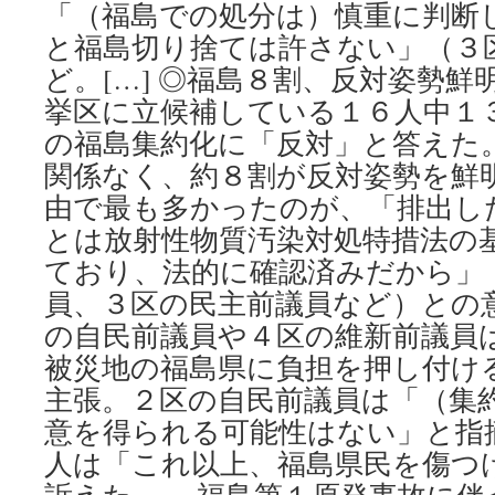
「（福島での処分は）慎重に判断
と福島切り捨ては許さない」（３
ど。[…] ◎福島８割、反対姿勢
挙区に立候補している１６人中１
の福島集約化に「反対」と答えた
関係なく、約８割が反対姿勢を鮮
由で最も多かったのが、「排出し
とは放射性物質汚染対処特措法の
ており、法的に確認済みだから」
員、３区の民主前議員など）との
の自民前議員や４区の維新前議員
被災地の福島県に負担を押し付け
主張。２区の自民前議員は「（集
意を得られる可能性はない」と指
人は「これ以上、福島県民を傷つ