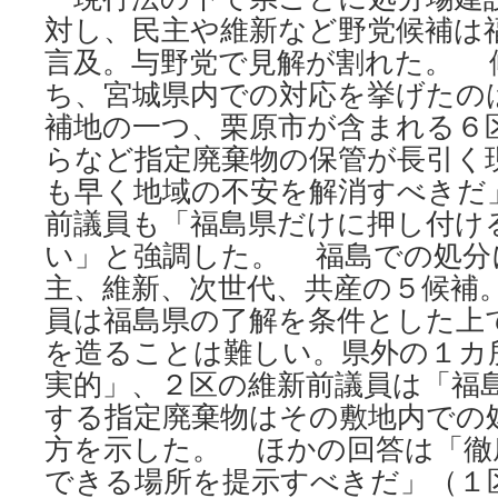
対し、民主や維新など野党候補は
言及。与野党で見解が割れた。 
ち、宮城県内での対応を挙げたの
補地の一つ、栗原市が含まれる６
らなど指定廃棄物の保管が長引く
も早く地域の不安を解消すべきだ
前議員も「福島県だけに押し付け
い」と強調した。 福島での処分
主、維新、次世代、共産の５候補
員は福島県の了解を条件とした上
を造ることは難しい。県外の１カ
実的」、２区の維新前議員は「福
する指定廃棄物はその敷地内での
方を示した。 ほかの回答は「徹
できる場所を提示すべきだ」（１