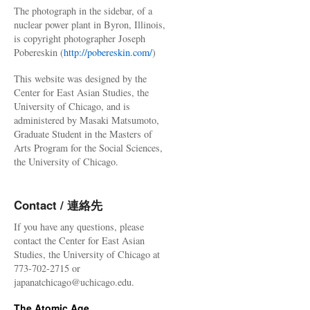
The photograph in the sidebar, of a
nuclear power plant in Byron, Illinois,
is copyright photographer Joseph
Pobereskin (
http://pobereskin.com/
)
This website was designed by the
Center for East Asian Studies, the
University of Chicago, and is
administered by Masaki Matsumoto,
Graduate Student in the Masters of
Arts Program for the Social Sciences,
the University of Chicago.
Contact / 連絡先
If you have any questions, please
contact the Center for East Asian
Studies, the University of Chicago at
773-702-2715 or
japanatchicago@uchicago.edu.
The Atomic Age