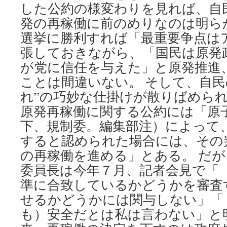
した公約の様変わりを見れば、自
発の再稼働に前のめりなのは明ら
選挙に勝利すれば「最重要争点は
張しておきながら、「国民は原発
が党に信任を与えた」と原発推進
ことは間違いない。 そして、自民
れ”の巧妙な仕掛けが散りばめられ
原発再稼働に関する公約には「原
下、規制委。編集部注）によって
すると認められた場合には、その
の再稼働を進める」とある。 だ
委員長は今年７月、記者会見で「
準に合致しているかどうかを審査
せるかどうかには関与しない」「
も）安全だとは私は言わない」と