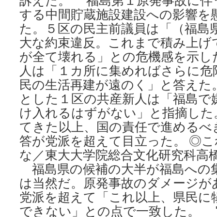
訴えた。 福島第１原発事故に伴
する中間貯蔵施設建設への影響を
た。５区の民主前議員は「（福島
大な約束違反。これまで積み上げ
が全て壊れる」との危機感を示し
人は「１カ所に集めればさらに危
民の生活再建が遠のく」と答えた
とした１区の共産新人は「福島で
け入れるはずがない」と指摘した
てきた以上、国の責任で進めるべ
答が党派を超えて目立った。 ◎
な／東大大学院総合文化研究科高
福島県の候補の大半が福島への
は当然だ。原発事故のダメージが
党派を超えて「これ以上、県民に
できない」との点で一致した。 