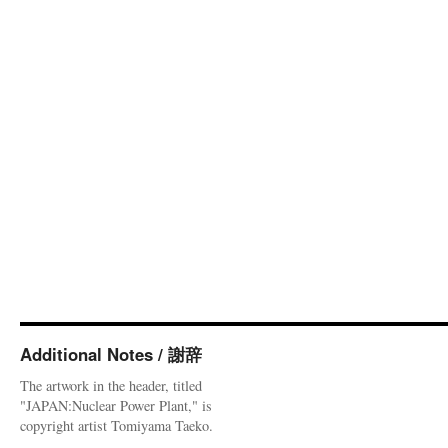
Additional Notes / 謝辞
The artwork in the header, titled
"JAPAN:Nuclear Power Plant," is
copyright artist Tomiyama Taeko.