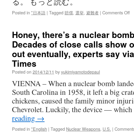
る。 もっと読む。
o
Posted in
*日本語
|
Tagged
賠償
,
選挙
,
避難者
|
Comments Off
衆
院
Honey, there’s a nuclear bomb 
福
Decades of close calls show ou
島
の
out eventually, experts say vi
被
災
Times
Posted on
2014/12/11
by
yukimiyamotodepaul
苦
悩
VIENNA – When a nuclear bomb landed 
を
South Carolina in 1958, it left a big crat
受
け
chickens, caused the family minor injur
止
Chevrolet. Luckily, the device — whic
め
た
reading
→
の
か
Posted in
*English
|
Tagged
Nuclear Weapons
,
U.S.
|
Comments
vi