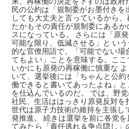
来、再稼働の決定を下すのは政府
民の公約は「規制委がお墨付きを
しても大丈夫と言っているから、
たかもその責任が規制委にあるか
スになっている。 さらには「原
可能な限り、低減させる」と い
的な官僚用語で、「可能でない場
てもよい」ことを意味する。ここ
いかにも原発の再稼働に慎重な 
いて、選挙後には「ちゃんと公約
働できると書いてあったよね」と
を仕込んでいるのだ。 では、野党
社民、生活ははっきり原発反対を
世代は原子力技術の維持を主張し
発推進。 続きは選挙を前に各党
てみたら「責任逃れ＆争点隠し」