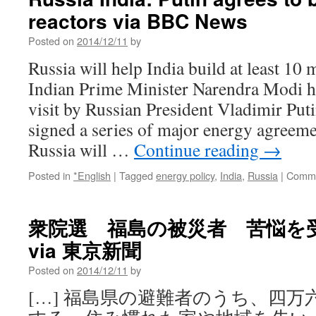
reactors via BBC News
Posted on
2014/12/11
by
Russia will help India build at least 10 
Indian Prime Minister Narendra Modi ha
visit by Russian President Vladimir Put
signed a series of major energy agreem
Russia will …
Continue reading
→
Posted in
*English
|
Tagged
energy policy
,
India
,
Russia
|
Comme
衆院選 福島の被災者 苦悩を
via 東京新聞
Posted on
2014/12/11
by
[…] 福島県の避難者のうち、四