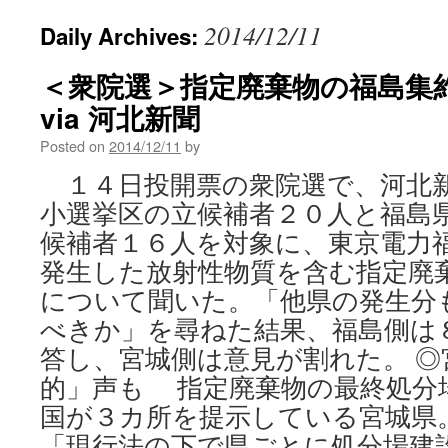
2014/12/11
Daily Archives:
＜衆院選＞指定廃棄物の福島
via 河北新聞
Posted on
2014/12/11
by
１４日投開票の衆院選で、河北
小選挙区の立候補者２０人と福島
候補者１６人を対象に、東京電力
発生した放射性物質を含む指定廃
について聞いた。「他県の発生分
べきか」を尋ねた結果、福島側は
答し、宮城側は意見が割れた。 ◎
的」声も 指定廃棄物の最終処分
国が３カ所を提示している宮城県
「現行法の下で県ごとに処分場建