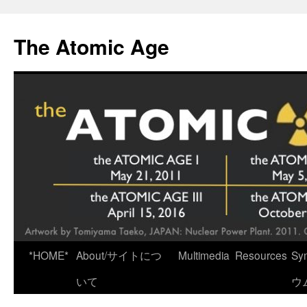
Skip
to
The Atomic Age
content
*HOME*
About/サイトにつ
Multimedia
Resources
Sy
いて
ウ