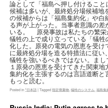
論として「福島へ押し付けること
候補は多いが、最終処分場候補地
の候補からは「福島集約化」や白
る声が上がった。当事者意識の差
いる。 原発事故は私たちの繁栄
犠牲の上で成り立っている「犠牲
化した。原発の電気の恩恵を受け
に最終処分場を造る特措法に従い
犠牲を強いるべきではない。まし
１原発の恩恵を受けてきた関東地
集約化を主張するのは言語道断と
もっと読む。
Posted in
*日本語
|
Tagged
指定廃棄物
,
犠牲のシステム
,
福島集
Russia India: Putin agrees to 