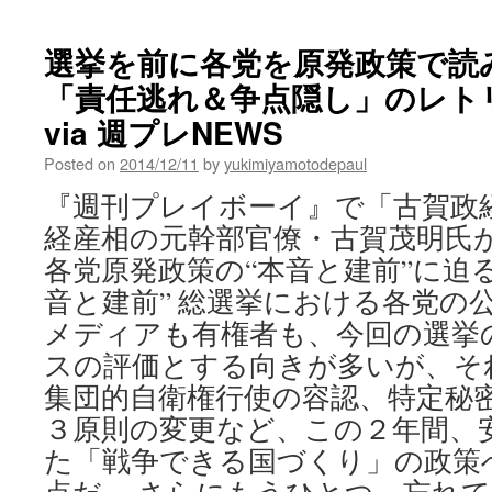
東
京
選挙を前に各党を原発政策で読
新
聞
「責任逃れ＆争点隠し」のレト
via 週プレNEWS
Posted on
2014/12/11
by
yukimiyamotodepaul
『週刊プレイボーイ』で「古賀政
経産相の元幹部官僚・古賀茂明氏
各党原発政策の“本音と建前”に迫る
音と建前” 総選挙における各党の
メディアも有権者も、今回の選挙
スの評価とする向きが多いが、そ
集団的自衛権行使の容認、特定秘
３原則の変更など、この２年間、
た「戦争できる国づくり」の政策