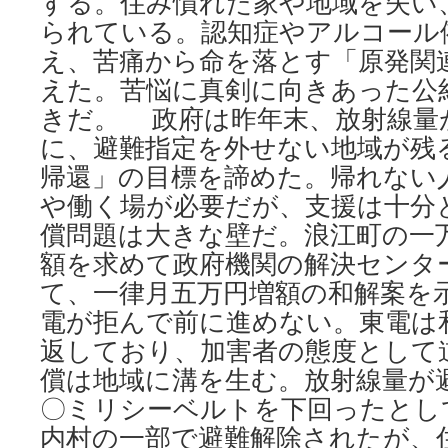
する。住み慣れた家や地域を失い
られている。認知症やアルコール
え、苦痛から命を落とす「原発関
えた。苦悩に真剣に向きあった公
きだ。 政府は昨年末、放射線量
に、避難指定を外せない地域が残
帰還」の目標を諦めた。帰れない
や働く場が必要だが、支援は十分
償問題は大きな壁だ。浪江町の一
額を求めて政府機関の解決センタ
て、一律月五万円増額の和解案を
電が拒んで前に進めない。東電は
返しており、加害者の態度として
償は地域に溝を生む。放射線量が
〇ミリシーベルトを下回ったとし
内村の一部で避難解除されたが、