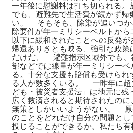
一年後に慰謝料は打ち切られる。
でも、避難先で生活費が続かず帰
い。 そもそも、除染が追いつか
除要件が年一ミリシーベルトから
以下に緩和されたことへの反発が
帰還ありきとも映る、強引な政策
だけだ。 避難指示区域外でも、
部などでは線量が年一ミリシーベ
る。十分な支援も賠償も受けられ
る人が数多くいる。 一昨年に超
ども・被災者支援法」は地元に残
広く救済されると期待されたのに
無策としかいいようがない。 原
のことをどれだけ自分の問題とし
投じることができるか。私たち有