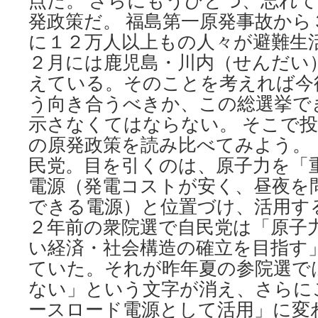
点だ。 さらにもうひとつ、忘れ
発政策だ。 福島第一原発事故から
に１２万人以上もの人々が避難生
２月には鹿児島・川内（せんだい
えている。そのことを考えれば今
う向き合うべきか、この総選挙で
示さなくてはならない。 そこで
の原発政策を読み比べてみよう。
民党。目を引くのは、原子力を「
電源（発電コストが安く、昼夜を
できる電源）と位置づけ、活用す
２年前の衆院選で自民党は「原子
い経済・社会構造の確立を目指す
ていた。それが昨年夏の参院選で
ない」という文字が消え、さらに
ースロード電源として活用」に変