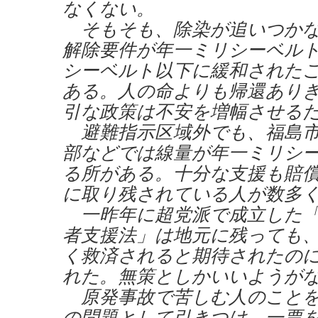
なくない。
そもそも、除染が追いつかな
解除要件が年一ミリシーベル
シーベルト以下に緩和された
ある。人の命よりも帰還あり
引な政策は不安を増幅させる
避難指示区域外でも、福島市
部などでは線量が年一ミリシ
る所がある。十分な支援も賠
に取り残されている人が数多
一昨年に超党派で成立した「
者支援法」は地元に残っても
く救済されると期待されたの
れた。無策としかいいようが
原発事故で苦しむ人のことを
の問題として引きつけ、一票