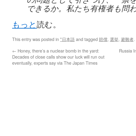
できるか。私たち有権者も問
もっと
読む。
This entry was posted in
*日本語
and tagged
賠償
,
選挙
,
避難者
.
←
Honey, there’s a nuclear bomb in the yard:
Russia I
Decades of close calls show our luck will run out
eventually, experts say via The Japan Times