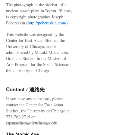
The photograph in the sidebar, of a
nuclear power plant in Byron, Illinois,
is copyright photographer Joseph
Pobereskin (
http://pobereskin.com/
)
This website was designed by the
Center for East Asian Studies, the
University of Chicago, and is
administered by Masaki Matsumoto,
Graduate Student in the Masters of
Arts Program for the Social Sciences,
the University of Chicago.
Contact / 連絡先
If you have any questions, please
contact the Center for East Asian
Studies, the University of Chicago at
773-702-2715 or
japanatchicago@uchicago.edu.
The Atomic Age