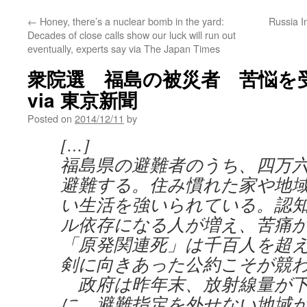
←
Honey, there’s a nuclear bomb in the yard:
Russia I
Decades of close calls show our luck will run out
eventually, experts say via The Japan Times
衆院選 福島の被災者 苦悩を
via 東京新聞
Posted on
2014/12/11
by
[…]
福島県の避難者のうち、四万
避難する。住み慣れた家や地
い生活を強いられている。認
ル依存になる人が増え、苦痛
「原発関連死」は千百人を超
剣に向きあった公約こそが競
政府は昨年末、放射線量が下
に、避難指定を外せない地域