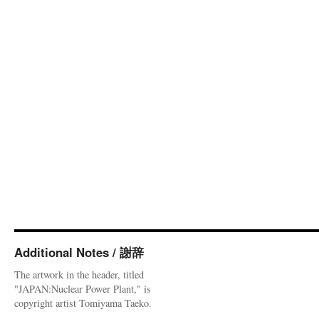
Additional Notes / 謝辞
The artwork in the header, titled
"JAPAN:Nuclear Power Plant," is
copyright artist Tomiyama Taeko.