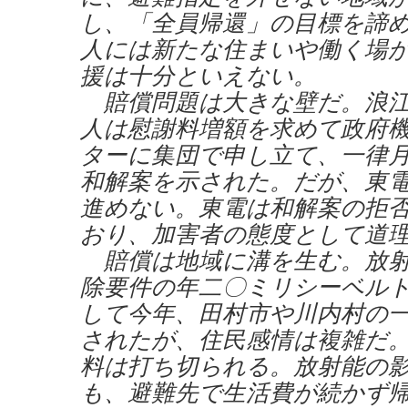
し、「全員帰還」の目標を諦
人には新たな住まいや働く場
援は十分といえない。
賠償問題は大きな壁だ。浪江
人は慰謝料増額を求めて政府
ターに集団で申し立て、一律
和解案を示された。だが、東
進めない。東電は和解案の拒
おり、加害者の態度として道
賠償は地域に溝を生む。放射
除要件の年二〇ミリシーベル
して今年、田村市や川内村の
されたが、住民感情は複雑だ
料は打ち切られる。放射能の
も、避難先で生活費が続かず