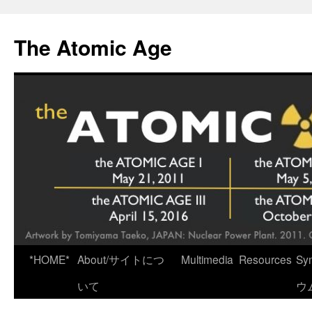
Skip
to
The Atomic Age
content
*HOME*
About/サイトにつ
Multimedia
Resources
Sy
いて
ウ