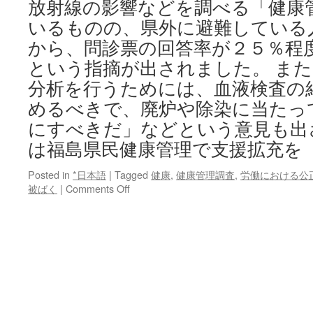
放射線の影響などを調べる「健康
いるものの、県外に避難している
から、問診票の回答率が２５％程
という指摘が出されました。 ま
分析を行うためには、血液検査の
めるべきで、廃炉や除染に当たっ
にすべきだ」などという意見も出
は福島県民健康管理で支援拡充を
Posted in
*日本語
|
Tagged
健康
,
健康管理調査
,
労働における公
on
被ばく
|
Comments Off
福
島
県
民
健
康
管
理