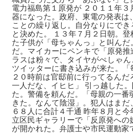
電力福島第１原発が ２０１１年３
器になった。政府、東電の発表は
ことの繰り返し。自分なりにでき
と決めた。 １３年７月２日朝。
た子供が「母ちゃんっ」と叫んだ
だ。マイカーにペンキで「原発推
ラスは粉々で、タイヤがぺしゃん
ツイッターに書き込みが来た。「
２０時前は官邸前に行ってるんだ
一人だな、イヒヒ」 引っ越した
た。警備を頼んだ。「母親の一番
きた。なんて陰湿」。犯人はまだ
６８人に合計４千通 昨年８月と今
立区民ギャラリーで「反原発への
が開かれた。弁護士や市民運動家