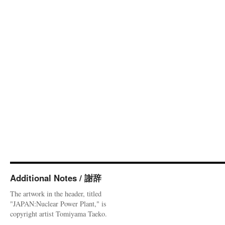
Additional Notes / 謝辞
The artwork in the header, titled
"JAPAN:Nuclear Power Plant," is
copyright artist Tomiyama Taeko.