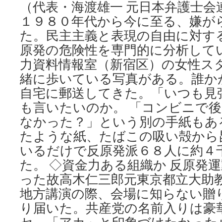
（代表・海渡雄一 元日本弁護士会
１９８０年代から今に至る、嫌が
た。民主主義と表現の自由に対す
原発の危険性を専門的に分析して
力資料情報室（新宿区）の女性ス
緒に歩いている写真がある。誰か
自宅に郵送してきた。「いつも見
も言いたいのか。 「コンビニで
なかった？」という別の手紙もあ
たような紙、たばこの吸い殻から
いるだけで反原発派６８人に約４
た。 ◇資金力ある組織か 反原発
った故高木仁三郎元東京都立大助
地方講演の際、会場に知らない贈
り届いた。共産党の名前入りは豪