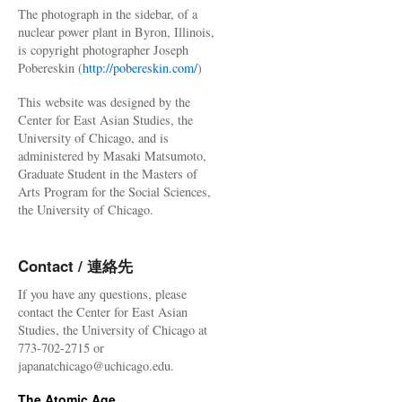
The photograph in the sidebar, of a
nuclear power plant in Byron, Illinois,
is copyright photographer Joseph
Pobereskin (
http://pobereskin.com/
)
This website was designed by the
Center for East Asian Studies, the
University of Chicago, and is
administered by Masaki Matsumoto,
Graduate Student in the Masters of
Arts Program for the Social Sciences,
the University of Chicago.
Contact / 連絡先
If you have any questions, please
contact the Center for East Asian
Studies, the University of Chicago at
773-702-2715 or
japanatchicago@uchicago.edu.
The Atomic Age