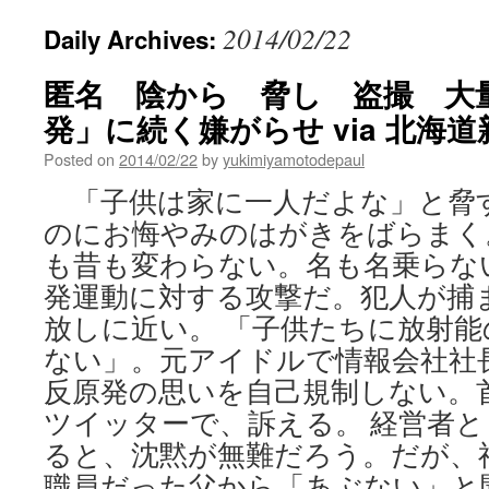
2014/02/22
Daily Archives:
匿名 陰から 脅し 盗撮 大
発」に続く嫌がらせ via 北海道
Posted on
2014/02/22
by
yukimiyamotodepaul
「子供は家に一人だよな」と脅
のにお悔やみのはがきをばらまく
も昔も変わらない。名も名乗らな
発運動に対する攻撃だ。犯人が捕
放しに近い。 「子供たちに放射
ない」。元アイドルで情報会社社
反原発の思いを自己規制しない。
ツイッターで、訴える。 経営者
ると、沈黙が無難だろう。だが、
職員だった父から「あぶない」と