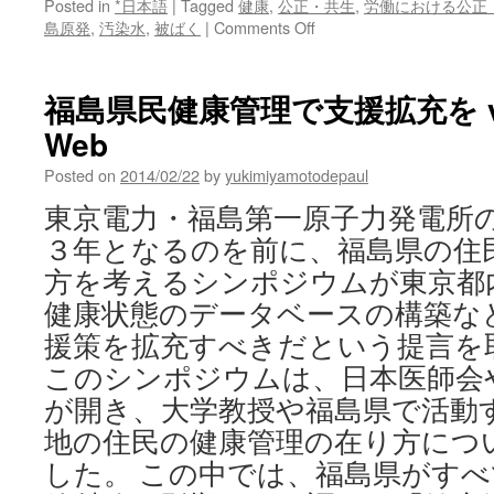
Posted in
*日本語
|
Tagged
健康
,
公正・共生
,
労働における公正
on
島原発
,
汚染水
,
被ばく
|
Comments Off
甘
す
ぎ
福島県民健康管理で支援拡充を via
る
Web
東
電
Posted on
2014/02/22
by
yukimiyamotodepaul
の
汚
東京電力・福島第一原子力発電所
染
３年となるのを前に、福島県の住
水
対
方を考えるシンポジウムが東京都
策
健康状態のデータベースの構築な
via
日
援策を拡充すべきだという提言を
本
このシンポジウムは、日本医師会
経
済
が開き、大学教授や福島県で活動
新
地の住民の健康管理の在り方につ
聞
した。 この中では、福島県がす