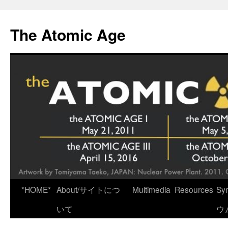
Skip
to
The Atomic Age
content
*HOME*
About/サイトにつ
Multimedia
Resources
Sy
いて
ウ