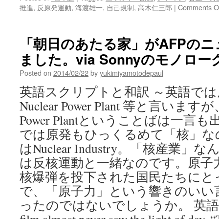
推進
,
反原発運動
,
海渡雄一
,
自己規制
,
高木仁三郎
|
Comments O
「朝日のあたる家」がAFPの
ました。via Sonnyのモノローグ
Posted on
2014/02/22
by
yukimiyamotodepaul
英語スクリプトと和訳 ～英語で
Nuclear Power Plant 等と言
Power Plantということばは一
では原発もひっくるめて「核」な
はNuclear Industry。「核産
は反核運動と一緒なのです。原子
核爆弾を投下された国民たちにと
で、「原子力」という響きのいい
ったのではないでしょうか。 英語 和訳 T