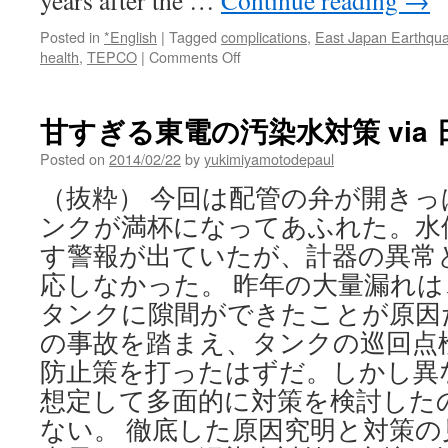
years after the …
Continue reading
→
Posted in
*English
|
Tagged
complications
,
East Japan Earthqu
on
health
,
TEPCO
|
Comments Off
Fukushima
fallout:
stress,
甘すぎる東電の汚染水対策 via
health
complications
Posted on
2014/02/22
by
yukimiyamotodepaul
kill
（抜粋） 今回は配管の弁が開き
more
people
ンクが満杯になってあふれた。水
than
す警報が出ていたが、計器の異常
initial
disaster
応しなかった。 昨年の大量漏れ
via
タンクに隙間ができたことが原因
The
の事故を踏まえ、タンクの巡回点
Voice
of
防止策を打ったはずだ。しかし異
Russia
想定して多面的に対策を検討した
ない。 徹底した原因究明と対策