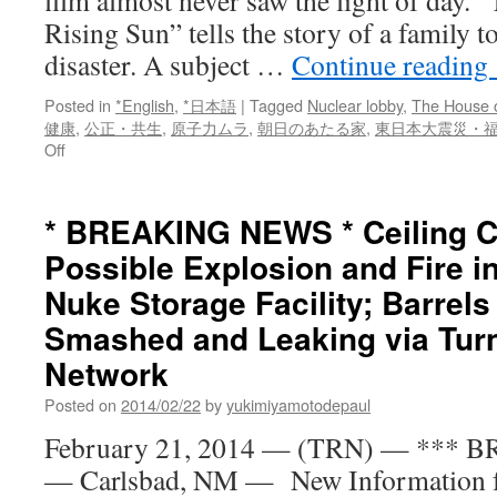
film almost never saw the light of day. 
Rising Sun” tells the story of a family t
disaster. A subject …
Continue reading
Posted in
*English
,
*日本語
|
Tagged
Nuclear lobby
,
The House o
健康
,
公正・共生
,
原子力ムラ
,
朝日のあたる家
,
東日本大震災・
on
Off
「朝
日
の
* BREAKING NEWS * Ceiling C
あ
Possible Explosion and Fire 
た
る
Nuke Storage Facility; Barrels
家」
が
Smashed and Leaking via Tur
AFP
Network
の
ニ
Posted on
2014/02/22
by
yukimiyamotodepaul
ュ
ー
February 21, 2014 — (TRN) — ***
ス
— Carlsbad, NM — New Information fr
で