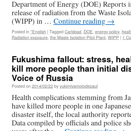
紹
Department of Energy (DOE) Reports in
介
release of radiation from the Waste Isola
さ
(WIPP) in …
Continue reading
→
れ
ま
し
Posted in
*English
|
Tagged
Carlsbad
,
DOE
,
energy policy
,
heal
た。
Radiation exposure
,
the Waste Isolation Pilot Plant
,
WIPP
|
1 C
via
Sonny
の
Fukushima fallout: stress, hea
モ
kill more people than initial d
ノ
ロ
Voice of Russia
ー
グ
Posted on
2014/02/22
by
yukimiyamotodepaul
Monolog
Health complications stemming from Ja
have killed more people in one Japanese
disaster itself, the local authority report
Data compiled by officials and police sh