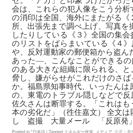
セ。「アカ」と印象づけたかった
会は、これらの犯人像をこう分析
の消印は全国、海外にまたがる《
所、出張先まで調べ上げ、写真を
したりしている《３》全国の集会
のリストをばらまいている《４》
や、反対運動家の郵便箱から盗ん
あった―、こんなことができるの
のある大きな組織に限られる、と。
脅し、嫌がらせがこれだけのさば
か。福島県知事時代、いったんは
の、東電のトラブル隠しなどで反
佐久さんは断罪する。「これはも
本の劣化だ」（徃住嘉文） 全文は
し 盗撮 大量メール 「反原発
Posted in
*日本語
|
Tagged
エネルギー政策
,
メディア
,
公正・共