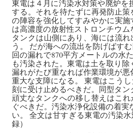
東電は４月に汚染水対策や廃炉を
する。それを待たずに再発防止策
の陣容を強化してすみやかに実施
は高濃度の放射性ストロンチウム
タンクは山側にあり、海には流れ
う。 だが海への流出を防げばす
回の漏れで870平方メートルの水
も汚染された。東電は土を取り除
漏れがたび重なれば作業環境が悪
重大な支障になる。 東電はこう
刻に受け止めるべきだ。同型タンク
頑丈なタンクへの移し替えはこれ
ぐべきだ。汚染水浄化設備の着実
い。 全文は甘すぎる東電の汚染水
録）