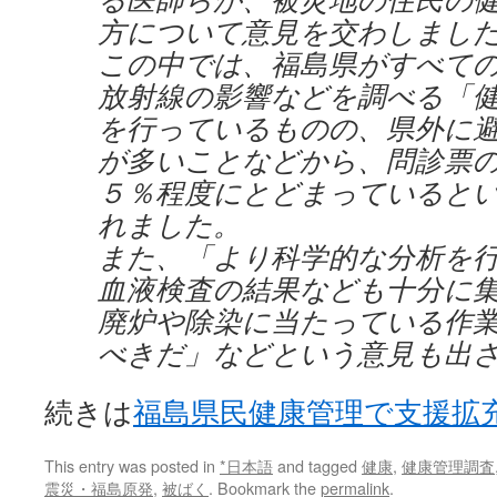
方について意見を交わしまし
この中では、福島県がすべて
放射線の影響などを調べる「
を行っているものの、県外に
が多いことなどから、問診票
５％程度にとどまっていると
れました。
また、「より科学的な分析を
血液検査の結果なども十分に
廃炉や除染に当たっている作
べきだ」などという意見も出
続きは
福島県民健康管理で支援拡
This entry was posted in
*日本語
and tagged
健康
,
健康管理調査
震災・福島原発
,
被ばく
. Bookmark the
permalink
.