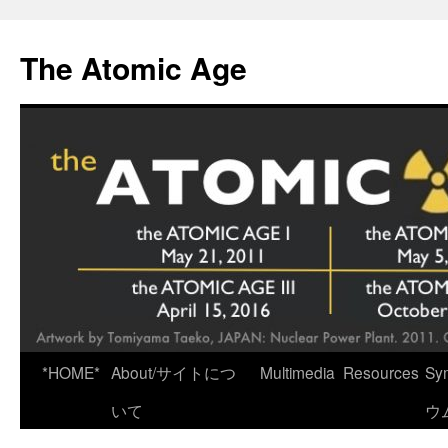
Skip
to
The Atomic Age
content
*HOME*
About/サイトにつ
Multimedia
Resources
Sy
いて
ウ