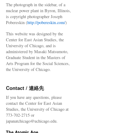
The photograph in the sidebar, of a
nuclear power plant in Byron, Illinois,
is copyright photographer Joseph
Pobereskin (
http://pobereskin.com/
)
This website was designed by the
Center for East Asian Studies, the
University of Chicago, and is
administered by Masaki Matsumoto,
Graduate Student in the Masters of
Arts Program for the Social Sciences,
the University of Chicago.
Contact / 連絡先
If you have any questions, please
contact the Center for East Asian
Studies, the University of Chicago at
773-702-2715 or
japanatchicago@uchicago.edu.
The Atomic Age