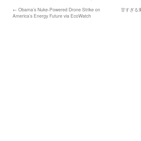
←
Obama’s Nuke-Powered Drone Strike on
甘すぎる東
America’s Energy Future via EcoWatch