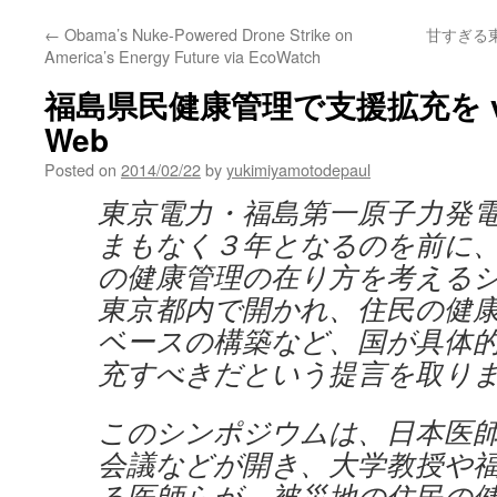
←
Obama’s Nuke-Powered Drone Strike on
甘すぎる東
America’s Energy Future via EcoWatch
福島県民健康管理で支援拡充を via
Web
Posted on
2014/02/22
by
yukimiyamotodepaul
東京電力・福島第一原子力発
まもなく３年となるのを前に
の健康管理の在り方を考える
東京都内で開かれ、住民の健
ベースの構築など、国が具体
充すべきだという提言を取り
このシンポジウムは、日本医
会議などが開き、大学教授や
る医師らが、被災地の住民の