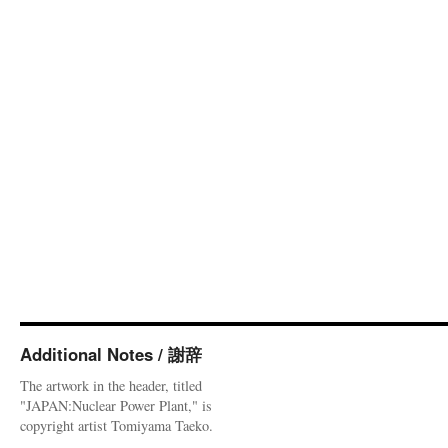
Additional Notes / 謝辞
The artwork in the header, titled
"JAPAN:Nuclear Power Plant," is
copyright artist Tomiyama Taeko.