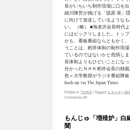
長がいちいち制作現場に口を出
細川陣営が掲げる「脱原 発」
に向けて放送しているようなも
い。 （略） ■海老沢会長時代
にはビックリしました。トップ
かも、看板番組ならともかく、
うことは、籾井体制の制作現場
ているのではないかと危惧しま
長体制よりもひどいことになっ
分かったＮＨＫ籾井会長の独裁
色＝大学教授がラジオ番組降板 via 時事ドッ
hush-up via The Japan Times
Posted in
*日本語
|
Tagged
エネルギー政
on
Comments Off
「制
作
現
もんじゅ「増殖炉」白紙
場
に
聞
政