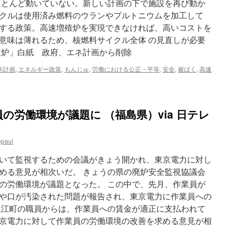
でほとんど動いていない。新しい計画の下で施設を再び動か
クルは使用済み燃料のウランやプルトニウムを加工して
する政策。高速増殖炉を実現できなければ、高いコストを
意味は薄れるため、核燃料サイクル全体 の見直しが必要
殖炉」白紙 政府、エネ計画から削除
本計画
,
エネルギー政策
,
もんじゅ
,
労働における公正・平等
,
安全
,
被ばく
,
高速
の労働環境が議題に （福島県）via 日テレ
epaul
いて監視するための会議がきょう開かれ、東京電力に対し
める意見が相次いだ。 きょうの県の廃炉安全監視協議会
の労働環境が議題となった。 この中で、先月、作業員が
や口が汚染された問題が報告され、東京電力に作業員への
浪江町の職員からは、作業員への賃金が適正に支払われて
京電力に対して作業員の労働環境の改善を求める意見が相