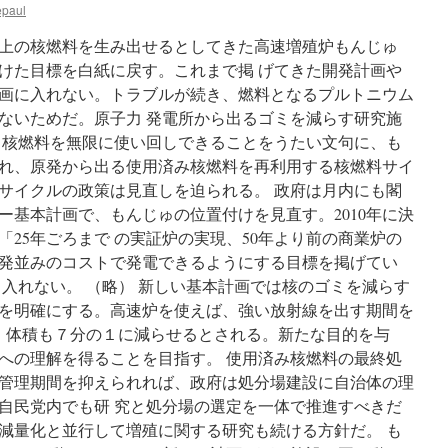
epaul
上の核燃料を生み出せるとしてきた高速増殖炉もんじゅ
けた目標を白紙に戻す。これまで掲 げてきた開発計画や
画に入れない。トラブルが続き、燃料となるプルトニウム
ないためだ。原子力 発電所から出るゴミを減らす研究施
 核燃料を無限に使い回しできることをうたい文句に、も
れ、原発から出る使用済み核燃料を再利用する核燃料サイ
サイクルの政策は見直しを迫られる。 政府は月内にも閣
ー基本計画で、もんじゅの位置付けを見直す。2010年に決
25年ごろまで の実証炉の実現、50年より前の商業炉の
発並みのコストで発電できるようにする目標を掲げてい
 入れない。 （略） 新しい基本計画では核のゴミを減らす
を明確にする。高速炉を使えば、強い放射線を出す期間を
き、体積も７分の１に減らせるとされる。新たな目的を与
への理解を得ることを目指す。 使用済み核燃料の最終処
管理期間を抑えられれば、政府は処分場建設に自治体の理
自民党内でも研 究と処分場の選定を一体で推進すべきだ
減量化と並行して増殖に関する研究も続ける方針だ。 も