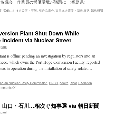
炉協議会 作業員の労働環境が議題に （福島県）
策
,
労働における公正・平等
,
廃炉協議会
,
東日本大震災・福島原発
,
福島県議
ersion Plant Shut Down While
 Incident via Nuclear Street
epaul
nt is offline pending an investigation by regulators into an
eco, which owns the Port Hope Conversion Facility, reported
was in operation during the installation of safety-related …
adian Nuclear Safety Commission
,
CNSC
,
health
,
labor
,
Radiation
on
mments Off
Cameco
Uranium
Conversion
山口・石川…相次ぐ知事選 via 朝日新聞
Plant
Shut
epaul
Down