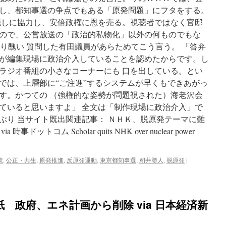
タ
解
し、都知事選の争点でもある「原発問題」にフタをする。
ー
明
隠しに協力し、安倍政権に恩を売る。視聴者ではなく官邸
へ
ので、公営放送の「政治的私物化」以外の何ものでもな
福
島
より醜い 質問した有田議員があらためてこう言う。 「答弁
医
が編集現場に政治介入していることを認めたからです。し
大
ラジオ番組の小さなコーナーにも 口を出している。とい
via
東
では、上層部に“ご注進”するシステムが早くもできあがっ
京
す。かつての （強権的な姿勢が問題視された）海老沢会
新
ていると思いますよ」 全文は「制作現場に政治介入」で
聞
ぶり 当サイト既出関連記事： ＮＨＫ、脱原発テーマに難
トコム Scholar quits NHK over nuclear power
策
,
公正・共生
,
原発推進
,
反原発運動
,
東京都知事選
,
籾井勝人
,
脱原発
|
 政府、エネ計画から削除 via 日本経済新