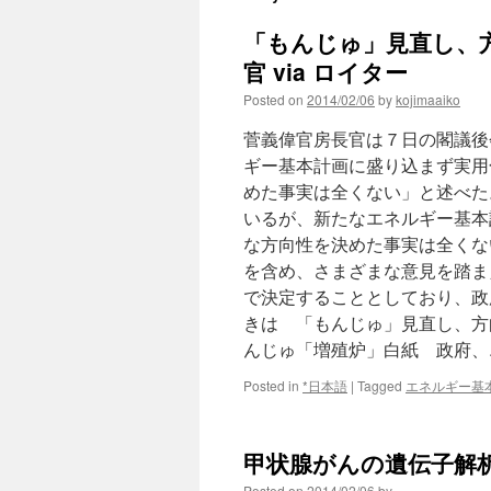
「もんじゅ」見直し、
官 via ロイター
Posted on
2014/02/06
by
kojimaaiko
菅義偉官房長官は７日の閣議後
ギー基本計画に盛り込まず実用
めた事実は全くない」と述べた
いるが、新たなエネルギー基本
な方向性を決めた事実は全くな
を含め、さまざまな意見を踏ま
で決定することとしており、政
きは 「もんじゅ」見直し、方
んじゅ「増殖炉」白紙 政府、エ
Posted in
*日本語
|
Tagged
エネルギー基
甲状腺がんの遺伝子解析
Posted on
2014/02/06
by