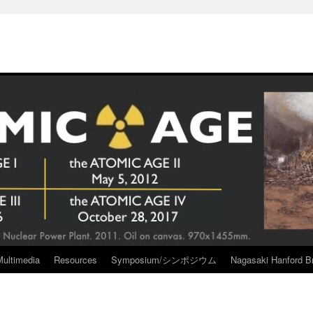
Multimedia
Resources
Symposium/シンポジウム
Nagasaki Hanford Br