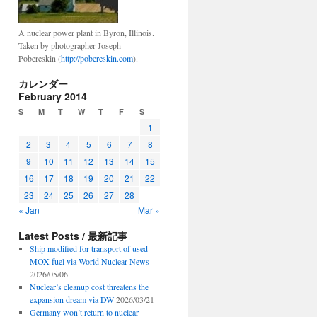
A nuclear power plant in Byron, Illinois.
Taken by photographer Joseph
Pobereskin (
http://pobereskin.com
).
カレンダー
February 2014
S
M
T
W
T
F
S
1
2
3
4
5
6
7
8
9
10
11
12
13
14
15
16
17
18
19
20
21
22
23
24
25
26
27
28
« Jan
Mar »
Latest Posts / 最新記事
Ship modified for transport of used
MOX fuel via World Nuclear News
2026/05/06
Nuclear’s cleanup cost threatens the
expansion dream via DW
2026/03/21
Germany won’t return to nuclear