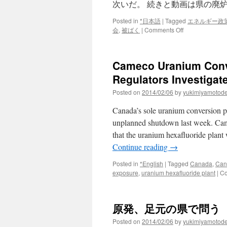
次いだ。 続きと動画は県の廃
ら
削
Posted in
*日本語
|
Tagged
エネルギー政
除
on
会
,
被ばく
|
Comments Off
via
県
日
の
本
廃
経
Cameco Uranium Conv
炉
済
協
Regulators Investigate
新
議
聞
Posted on
2014/02/06
by
yukimiyamotod
会
作
Canada’s sole uranium conversion pla
業
員
unplanned shutdown last week. Cam
の
that the uranium hexafluoride plant 
労
Continue reading
→
働
環
Posted in
*English
|
Tagged
Canada
,
Can
境
exposure
,
uranium hexafluoride plant
|
Co
が
議
題
に
原発、足元の県で問う 
（福
島
Posted on
2014/02/06
by
yukimiyamotod