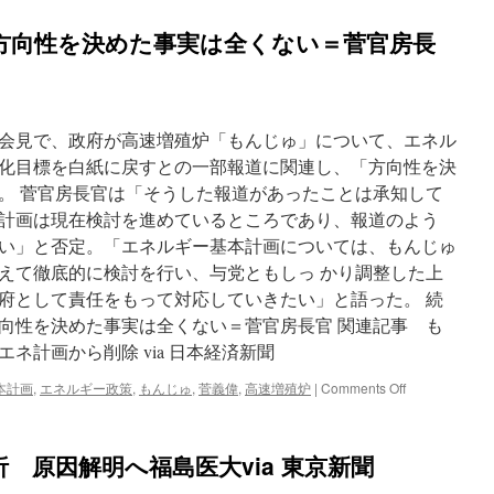
方向性を決めた事実は全くない＝菅官房長
会見で、政府が高速増殖炉「もんじゅ」について、エネル
化目標を白紙に戻すとの一部報道に関連し、「方向性を決
。 菅官房長官は「そうした報道があったことは承知して
計画は現在検討を進めているところであり、報道のよう
い」と否定。「エネルギー基本計画については、もんじゅ
えて徹底的に検討を行い、与党ともしっ かり調整した上
府として責任をもって対応していきたい」と語った。 続
向性を決めた事実は全くない＝菅官房長官 関連記事 も
ネ計画から削除 via 日本経済新聞
on
本計画
,
エネルギー政策
,
もんじゅ
,
菅義偉
,
高速増殖炉
|
Comments Off
「も
ん
じ
 原因解明へ福島医大via 東京新聞
ゅ」
見