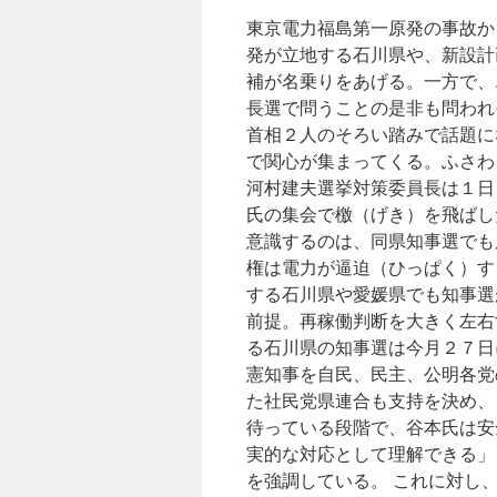
県）
東京電力福島第一原発の事故か
via
日
発が立地する石川県や、新設計
テ
補が名乗りをあげる。一方で、
レ
長選で問うことの是非も問われ
news
首相２人のそろい踏みで話題に
で関心が集まってくる。ふさわ
河村建夫選挙対策委員長は１日
氏の集会で檄（げき）を飛ばし
意識するのは、同県知事選でも
権は電力が逼迫（ひっぱく）す
する石川県や愛媛県でも知事選
前提。再稼働判断を大きく左右
る石川県の知事選は今月２７日
憲知事を自民、民主、公明各党
た社民党県連合も支持を決め、
待っている段階で、谷本氏は安
実的な対応として理解できる」
を強調している。 これに対し