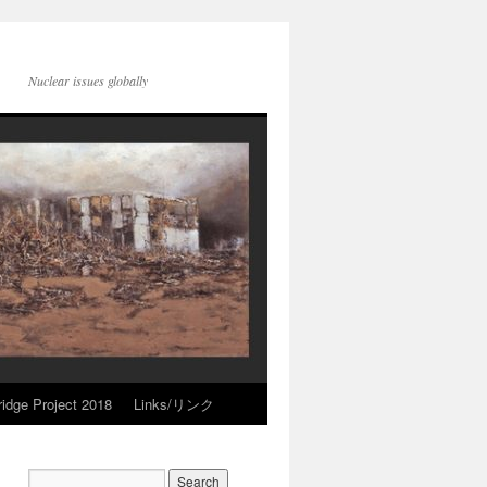
Nuclear issues globally
idge Project 2018
Links/リンク