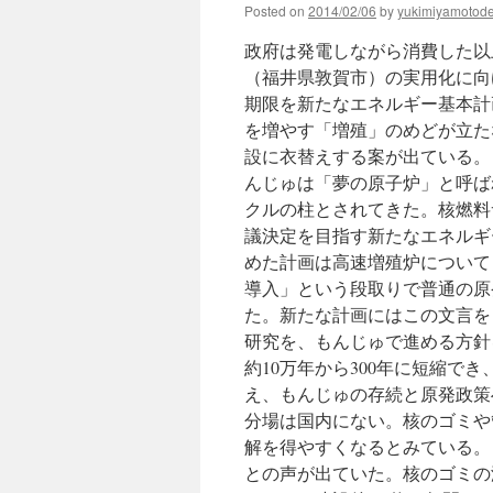
Posted on
2014/02/06
by
yukimiyamotod
治
介
政府は発電しながら消費した以
入」
で
（福井県敦賀市）の実用化に向
分
期限を新たなエネルギー基本計
か
を増やす「増殖」のめどが立た
っ
た
設に衣替えする案が出ている。
Ｎ
んじゅは「夢の原子炉」と呼ば
Ｈ
クルの柱とされてきた。核燃料
Ｋ
籾
議決定を目指す新たなエネルギ
井
めた計画は高速増殖炉について「
会
導入」という段取りで普通の原
長
の
た。新たな計画にはこの文言を
独
研究を、もんじゅで進める方針
裁
約10万年から300年に短縮で
ぶ
り
え、もんじゅの存続と原発政策
via
分場は国内にない。核のゴミや
日
解を得やすくなるとみている。
刊
ゲ
との声が出ていた。核のゴミの
ン