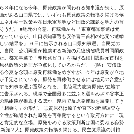
While
ら３年になる今年、原発政策が問われる知事選が続く。原
Regulators
画がある山口県では、いずれも原発政策の転換を掲げる候
Investigate
エネルギー政策や在日米軍基地など国政の課題を地方の首
Incident
via
そうだ。 ■地元の合意、再稼働左右 「東京都知事選は元
Nuclear
なっているが、山口県知事選も安倍晋三首相の地元の選挙
Street
しい結果を」 ６日に告示される山口県知事選。自民党の
、自民、公明両党が推薦する新顔の元総務省職員村岡嗣政
た。都知事選で「即原発ゼロ」を掲げる細川護熙元首相を
原発政策の是非が争点化しているからだ。 （略） 安倍政
る今夏を念頭に原発再稼働をめざすが、今年は原発が立地
が予定されている。原発を再稼働させるには地元の合意が
する知事を選ぶ選挙となる。 北陸電力志賀原発が立地す
に告示される。現職で全国最多に並ぶ６選をめざす谷本正
の県組織が推薦するほか、県内で反原発運動を展開してき
「相乗り」の形だ。 志賀原発は原子炉直下の断層調査を
全性が確認された原発を再稼働するという政府方針に「現
と肯定的な立場。原発をめぐる政策判断は国に委ねる姿勢
、新顔２人は原発政策の転換を掲げる。民主党県議の川裕