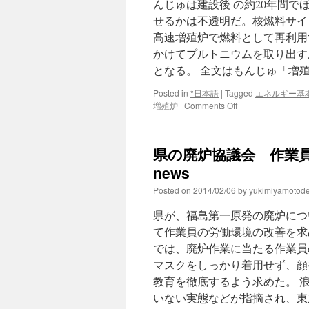
んじゅは建設後 の約20年間
ダ
せるかは不透明だ。核燃料サイ
イ
高速増殖炉で燃料として再利用
かけてプルトニウムを取り出す
となる。 全文はもんじゅ「増
Posted in
*日本語
|
Tagged
エネルギー基
on
増殖炉
|
Comments Off
も
ん
じ
県の廃炉協議会 作業員
ゅ
「増
news
殖
Posted on
2014/02/06
by
yukimiyamotod
炉」
白
県が、福島第一原発の廃炉につ
紙
政
て作業員の労働環境の改善を求
府、
では、廃炉作業に当たる作業員
エ
マスクをしっかり着用せず、顔
ネ
計
教育を徹底するよう求めた。 
画
いない実態などが指摘され、東
か