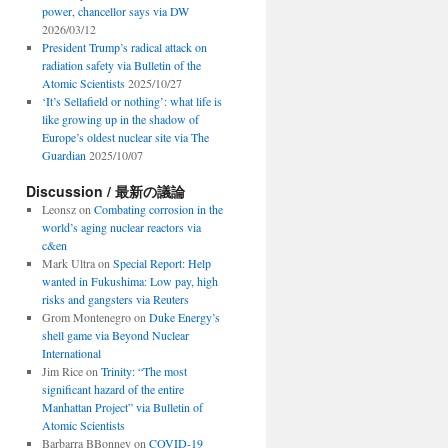
power, chancellor says via DW
2026/03/12
President Trump’s radical attack on
radiation safety via Bulletin of the
Atomic Scientists
2025/10/27
‘It’s Sellafield or nothing’: what life is
like growing up in the shadow of
Europe’s oldest nuclear site via The
Guardian
2025/10/07
Discussion / 最新の議論
Leonsz
on
Combating corrosion in the
world’s aging nuclear reactors via
c&en
Mark Ultra
on
Special Report: Help
wanted in Fukushima: Low pay, high
risks and gangsters via Reuters
Grom Montenegro
on
Duke Energy’s
shell game via Beyond Nuclear
International
Jim Rice
on
Trinity: “The most
significant hazard of the entire
Manhattan Project” via Bulletin of
Atomic Scientists
Barbarra BBonney
on
COVID-19