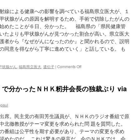
直
し、
射線による健康への影響を調べている福島県立医大が、１
方
甲状腺がんの原因を解明するため、手術で切除したがんの
向
始めたことが６日、分かった。 福島県の「県民健康管
性
を
いたよりも甲状腺がんが見つかった割合が高い。県立医大
決
護者から『なぜがんになったのか』と聞かれるので、説明
め
の同意を得ながら丁寧に進めていく」と話している。 も
た
事
実
は
on
甲状腺がん
,
福島県立医大
,
遺伝子
|
Comments Off
全
甲
く
状
な
腺
で分かったＮＨＫ籾井会長の独裁ぶり via
い
が
＝
ん
菅
の
官
epaul
遺
房
伝
出席。民主党の有田芳生議員が、ＮＨＫのラジオ番組で原
長
子
官
解
中北徹教授がテーマ変更を求められた問 題を質問した。
via
析
の番組は公平性を期す必要があり、テーマの変更を求め
ロ
原
認めたのだ。 これは驚きの発言だ。今のＮＨＫでは、会
イ
因