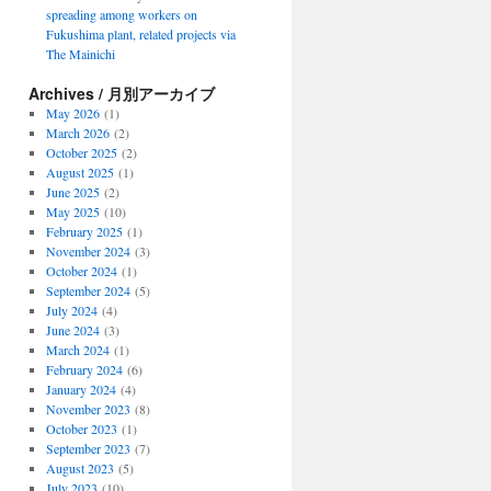
spreading among workers on
Fukushima plant, related projects via
The Mainichi
Archives / 月別アーカイブ
May 2026
(1)
March 2026
(2)
October 2025
(2)
August 2025
(1)
June 2025
(2)
May 2025
(10)
February 2025
(1)
November 2024
(3)
October 2024
(1)
September 2024
(5)
July 2024
(4)
June 2024
(3)
March 2024
(1)
February 2024
(6)
January 2024
(4)
November 2023
(8)
October 2023
(1)
September 2023
(7)
August 2023
(5)
July 2023
(10)