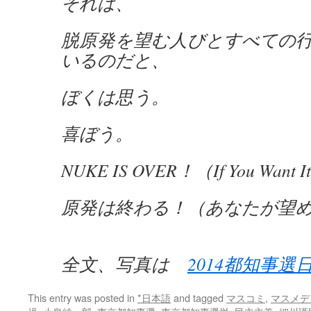
それは、
脱原発を望む人びとすべての
いるのだと、
ぼくは思う。
喜ぼう。
NUKE IS OVER！（If You Want I
原発は終わる！（あなたが望
全文、写真は
2014都知事選
This entry was posted in
*日本語
and tagged
マスコミ
,
マスメデ