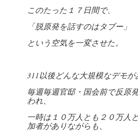
このたった１７日間で、
「脱原発を話すのはタブー」
という空気を一変させた。
311以後どんな大規模なデモ
毎週毎週官邸・国会前で反原
われ、
一時は１０万人とも２０万人
加者がありながらも、