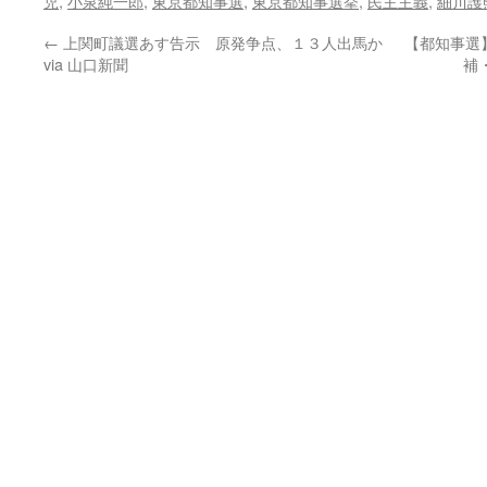
児
,
小泉純一郎
,
東京都知事選
,
東京都知事選挙
,
民主主義
,
細川護
←
上関町議選あす告示 原発争点、１３人出馬か
【都知事選
via 山口新聞
補