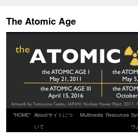
Skip
to
The Atomic Age
content
*HOME*
About/サイトにつ
Multimedia
Resources
Sy
いて
ウ