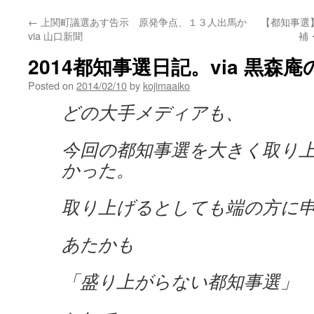
←
上関町議選あす告示 原発争点、１３人出馬か
【都知事選
via 山口新聞
補
2014都知事選日記。via 黒森
Posted on
2014/02/10
by
kojimaaiko
どの大手メディアも、
今回の都知事選を大きく取り
かった。
取り上げるとしても端の方に
あたかも
「盛り上がらない都知事選」