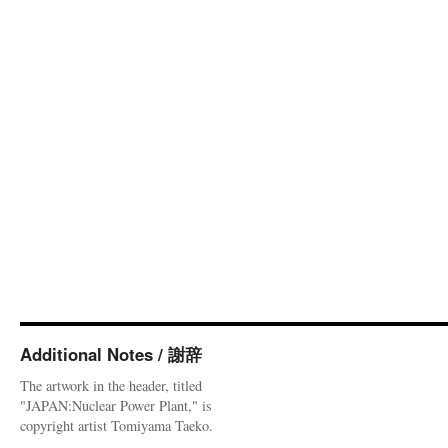
Additional Notes / 謝辞
The artwork in the header, titled
"JAPAN:Nuclear Power Plant," is
copyright artist Tomiyama Taeko.