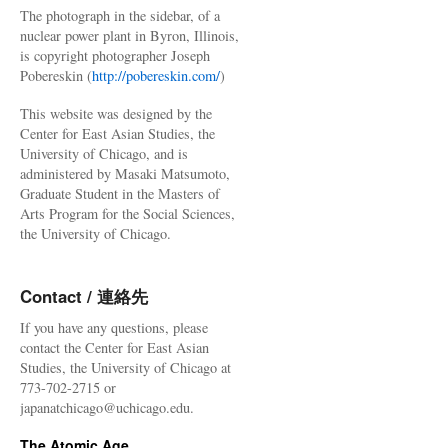
The photograph in the sidebar, of a
nuclear power plant in Byron, Illinois,
is copyright photographer Joseph
Pobereskin (
http://pobereskin.com/
)
This website was designed by the
Center for East Asian Studies, the
University of Chicago, and is
administered by Masaki Matsumoto,
Graduate Student in the Masters of
Arts Program for the Social Sciences,
the University of Chicago.
Contact / 連絡先
If you have any questions, please
contact the Center for East Asian
Studies, the University of Chicago at
773-702-2715 or
japanatchicago@uchicago.edu.
The Atomic Age