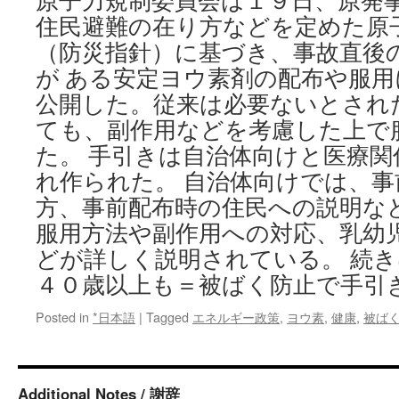
原子力規制委員会は１９日、原発
住民避難の在り方などを定めた原
（防災指針）に基づき、事故直後
が ある安定ヨウ素剤の配布や服
公開した。従来は必要ないとされ
ても、副作用などを考慮した上で
た。 手引きは自治体向けと医療
れ作られた。 自治体向けでは、
方、事前配布時の住民への説明な
服用方法や副作用への対応、乳幼
どが詳しく説明されている。 続
４０歳以上も＝被ばく防止で手引
Posted in
*日本語
|
Tagged
エネルギー政策
,
ヨウ素
,
健康
,
被ば
Additional Notes / 謝辞