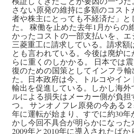
検証してきたことが要因の一つだ
さない原発の維持に多額のコスト
者や株主にとっても不経済だ」と
た。 稼働を止めた去年1月からの
かったコストの一部支払いを、エ
三菱重工に請求している。請求額は
とも言われている。今後は廃炉に
らに重くのしかかる。 日本では
復のための国策としてインフラ輸
た。日本政府は今、トルコやイン
輸出を促進している。しかし海外
ルによる損失はメーカー側が負担
つ。 サンオノフレ原発の今ある２基は
年に運転が始まり、すでに約30年
かし今回不具合が明らかになった
2009年と2010年に導入された