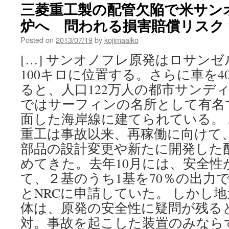
三菱重工製の配管欠陥で米サン
炉へ 問われる損害賠償リスク v
Posted on
2013/07/19
by
kojimaaiko
[…] サンオノフレ原発はロサン
100キロに位置する。さらに車を
ると、人口122万人の都市サンデ
ではサーフィンの名所として有名
面した海岸線に建てられている。
重工は事故以来、再稼働に向けて
部品の設計変更や新たに開発した
めてきた。去年10月には、安全性
て、２基のうち1基を70％の出力
とNRCに申請していた。 しかし
体は、原発の安全性に疑問が残る
対。事故を起こした装置のみなら