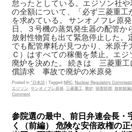
怠ったとしている。エジソン社や
の全額について、「必ず三菱重工
を求めている。 サンオノフレ原
日、３号機の蒸気発生器の配管か
放射性物質も出て緊急停止した。
でも配管摩耗が見つかり、米原子
Ｃ）はすべての稼働を禁止。エジ
廃炉を決めた。 続きは 三菱重工
償請求 事故で廃炉の米原発
Posted in
*日本語
|
Tagged
NRC
,
Nuclear Regulatory Commissi
エジソン
,
サンオノフレ原発
,
三菱重工
,
廃炉
,
損害賠償
,
放射能漏
Comment
参院選の最中、前日弁連会長・
く（前編） 危険な安倍政権の