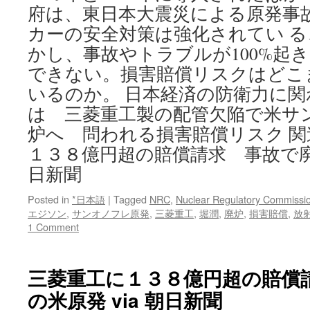
府は、東日本大震災による原発事
カーの安全対策は強化されてい 
かし、事故やトラブルが100%起
できない。損害賠償リスクはどこ
いるのか。 日本経済の防衛力に関
は 三菱重工製の配管欠陥で米サ
炉へ 問われる損害賠償リスク 
１３８億円超の賠償請求 事故で廃炉
日新聞
Posted in
*日本語
|
Tagged
NRC
,
Nuclear Regulatory Commissi
エジソン
,
サンオノフレ原発
,
三菱重工
,
堀潤
,
廃炉
,
損害賠償
,
放
1 Comment
三菱重工に１３８億円超の賠償
の米原発 via 朝日新聞