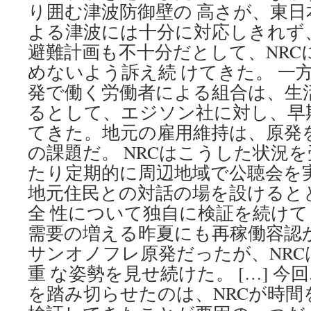
り囲む津波防御壁の 高さが、東日
よる津波には十分に対応しきれず
避難計画も不十分だとして、NRC
めないよう訴え続 けてきた。 一
発で働く労働者による組合は、生
るとして、エジソン社に対し、早
てきた。地元の雇用維持は、原発
の課題だ。 NRCはこうした状況
たり定期的に周辺地域で公聴会を
地元住民との対話の場を設けると
全 性について独自に検証を続け
需要の増える昨夏にも再稼働容認
サンオノフレ原発だったが、NRC
重 な姿勢を見せ続けた。 […] 
を踏み切らせたのは、NRCが時間