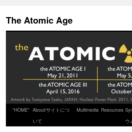
Skip
to
The Atomic Age
content
*HOME*
About/サイトにつ
Multimedia
Resources
Sy
いて
ウ