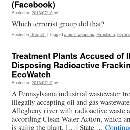
(Facebook)
Posted on
2013/07/19
by
Which terrorist group did that?
Posted in
*English
|
Tagged
atomic weapons
,
Hiroshima
,
terror
Treatment Plants Accused of Il
Disposing Radioactive Fracki
EcoWatch
Posted on
2013/07/19
by
A Pennsylvania industrial wastewater tr
illegally accepting oil and gas wastewate
Allegheny river with radioactive waste a
according Clean Water Action, which an
is suing the plant. […] State …
Continu