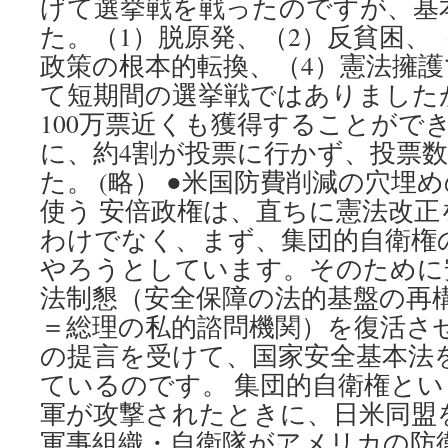
げて選挙戦を戦ったのですが、基
た。（1）脱原発、（2）反貧困、
政策の根本的転換、（4）憲法擁護
て短期間の選挙戦ではありましたが、
100万票近くも獲得することがで
に、約4割が投票に行かず、投票数は6
た。 (略） ●米国防費削減の穴埋
使う 安倍政権は、直ちに憲法改
わけでなく、まず、集団的自衛権
やろうとしています。そのために
法制懇（安全保障の法的基盤の再
＝総理の私的諮問機関）を復活さ
の提言を受けて、国家安全基本法
ているのです。 集団的自衛権と
軍が攻撃されたときに、日米同盟
軍事組織・自衛隊がアメリカの防