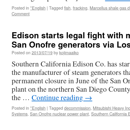
Posted in
*English
|
Tagged
fish
,
fracking
,
Marcellus shale gas dr
Comment
Edison starts legal fight with 
San Onofre generators via Lo
Posted on
2013/07/19
by
kojimaaiko
Southern California Edison Co. has start
the manufacturer of steam generators tha
permanent closure in June of the San O
plant on the northern San Diego County
the …
Continue reading
→
Posted in
*English
|
Tagged
decommission
,
Mitsubishi Heavy In
Systems
,
San Onofre nuclear power plant
,
Southern California 