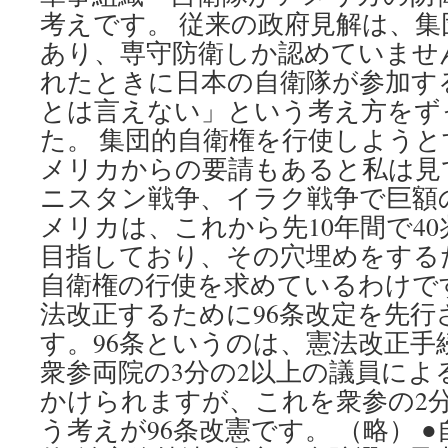
考えです。 従来の政府見解は、集
あり、専守防衛しか認めていませ
れたときに日本の自衛隊が参加す
とは言えない」という考え方をず
た。 集団的自衛権を行使しよう
メリカからの要請もあると私は見
ニスタン戦争、イラク戦争で巨額
メリカは、これから先10年間で4
目指しており、その穴埋めをする
自衛権の行使を求めているわけで
法改正するために96条改定を先
す。96条というのは、憲法改正手
衆参両院の3分の2以上の議員によ
かけられますが、これを衆参の2
う考えが96条改憲です。 （略） 