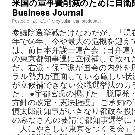
米国の軍事費削減のために自衛隊を
Business Journal
Posted on
2013/07/19
by
yukimiyamotodepaul
参議院選挙戦たけなわだが、「現
年で66年、今や最大の危機を迎え
は、前日本弁護士連合会（日弁連）
の東京都知事選に立候補して敗れ
だ。右派・保守派が国会の内外を
ラル勢力が直面している厳しい状
が立候補できない公職選挙法のカ
た。 ●宇都宮氏の掲げた「脱原発
方針の改定・憲法擁護」 ご承知の
慎太郎前知事がいきなり都政を投
のみなさんの要請で都知事選挙に
「人にやさしい東京をつくる会」