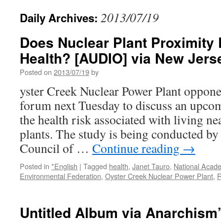
2013/07/19
Daily Archives:
Does Nuclear Plant Proximity
Health? [AUDIO] via New Jers
Posted on
2013/07/19
by
yster Creek Nuclear Power Plant opponen
forum next Tuesday to discuss an upcom
the health risk associated with living n
plants. The study is being conducted by
Council of …
Continue reading
→
Posted in
*English
|
Tagged
health
,
Janet Tauro
,
National Acad
Environmental Federation
,
Oyster Creek Nuclear Power Plant
,
R
Untitled Album via Anarchism