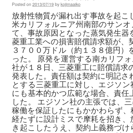
Posted on
2013/07/19
by
kojimaaiko
放射性物質が漏れ出す事故を起こ
米カリフォルニア州南部のサンオ
て、事故原因となった蒸気発生器
菱重工業への損害賠償請求額が、
３７００万ドル（約１３８億円）
った。 原発を運営する南カリフ
社が１８日、三菱重工に賠償請求
発表した。責任額は契約に明記さ
とする三菱重工に対し、エジソン
にも基本的かつ広範な場合、責任
した。 エジソン社の主張では、
稼働を保証したにもかかわらず、
経たずに設計ミスで摩耗を招き、
き起こしたうえ、契約上義務づけ