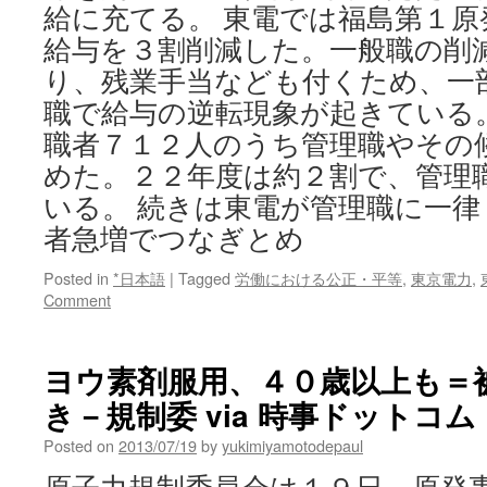
給に充てる。 東電では福島第１原
給与を３割削減した。一般職の削
り、残業手当なども付くため、一
職で給与の逆転現象が起きている
職者７１２人のうち管理職やその
めた。２２年度は約２割で、管理
いる。 続きは東電が管理職に一律
者急増でつなぎとめ
Posted in
*日本語
|
Tagged
労働における公正・平等
,
東京電力
,
Comment
ヨウ素剤服用、４０歳以上も＝
き－規制委 via 時事ドットコム
Posted on
2013/07/19
by
yukimiyamotodepaul