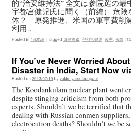
的“治安維持法” 全文は参院選の
宇都宮健児氏に聞く（前編） 危険
体？ 原発推進、米国の軍事費削
利用…
Posted in
*日本語
|
Tagged
原発推進
,
宇都宮健児
,
改憲
,
米国
|
C
If You’ve Never Worried About
Disaster in India, Start Now 
Posted on
2013/07/19
by
yukimiyamotodepaul
The Koodankulam nuclear plant went cri
despite stinging criticism from both pro
experts. Shouldn’t we be terrified that t
dealing with Russian conmen suppliers,
electrocution deaths? Shouldn’t we be