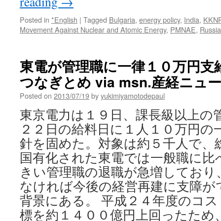
reading
→
Posted in
*English
|
Tagged
Bulgaria
,
energy policy
,
India
,
KKN
Movement Against Nuclear and Atomic Energy
,
PMNAE
,
Russia
東電が管理職に一律１０万円支
つなぎとめ via msn.産経ニュ
Posted on
2013/07/19
by
yukimiyamotodepaul
東京電力は１９日、課長級以上の
２２日の給料日に１人１０万円の
針を固めた。対象は約５千人で、総
国有化された東電では一般職に比
きい管理職の退職が急増しており
なければ今後の経営再建に支障が
背景にある。 平成２４年度のコ
標を約１４００億円上回ったため