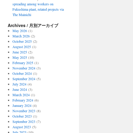
spreading among workers on
Fukushima plant, related projects via
The Mainichi
Archives / 月別アーカイブ
May 2026
(1)
March 2026
(2)
October 2025
(2)
August 2025
(1)
June 2025
(2)
May 2025
(10)
February 2025
(1)
November 2024
(3)
October 2024
(1)
September 2024
(5)
July 2024
(4)
June 2024
(3)
March 2024
(1)
February 2024
(6)
January 2024
(4)
November 2023
(8)
October 2023
(1)
September 2023
(7)
August 2023
(5)
July 2023
(10)