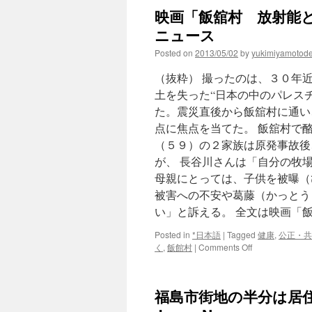
映画「飯舘村 放射能と帰
ニュース
Posted on
2013/05/02
by
yukimiyamotod
（抜粋） 撮ったのは、３０年
土を失った“日本の中のパレス
た。震災直後から飯舘村に通い
点に焦点を当てた。 飯舘村で
（５９）の２家族は原発事故後
が、 長谷川さんは「自分の牧
母親にとっては、子供を被曝（
被害への不安や葛藤（かっとう
い」と訴える。 全文は映画「
Posted in
*日本語
|
Tagged
健康
,
公正・共
on
く
,
飯館村
|
Comments Off
映
画
「飯
福島市街地の半分は居住不
舘
村