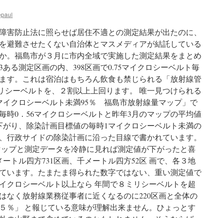
epaul
障害防止法に照らせば居住不適との測定結果が出たのに、
を避難させたくない自治体とマスメディアが結託している
か。福島市が３月に市内全域で実施した測定結果をまとめ
3ある測定区画の内、398区画で0.75マイクロシーベルト毎
ます。これは宿泊はもちろん飲食も禁じられる「放射線管
ミリシーベルトを、２割以上上回ります。 唯一見つけられる
マイクロシーベルト未満95％ 福島市放射線量マップ」で
毎時0．56マイクロシーベルトと昨年3月のマップの平均値
ト下がり、除染計画目標値の毎時1マイクロシーベルト未満の
と、行政サイドの除染計画に沿った目線で書かれています。
マップと測定データを冷静に見れば測定値が下がったと喜
メートル四方731区画、千メートル四方52区 画で、各３地
ています。たまたま得られた数字ではない、重い測定値で
イクロシーベルト以上なら 年間で８ミリシーベルトを超
はなく放射線業務従事者に近くなるのに220区画と全体の
「５％」 と報じている意味が理解出来ません。ひょっとす