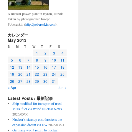
A nuclear power plant in Byron, Illinois.
Taken by photographer Joseph
Pobereskin (
http://pobereskin.com
).
カレンダー
May 2013
S
M
T
W
T
F
S
1
2
3
4
5
6
7
8
9
10
11
12
13
14
15
16
17
18
19
20
21
22
23
24
25
26
27
28
29
30
31
« Apr
Jun »
Latest Posts / 最新記事
Ship modified for transport of used
MOX fuel via World Nuclear News
2026/05/06
Nuclear’s cleanup cost threatens the
expansion dream via DW
2026/03/21
Germany won’t return to nuclear