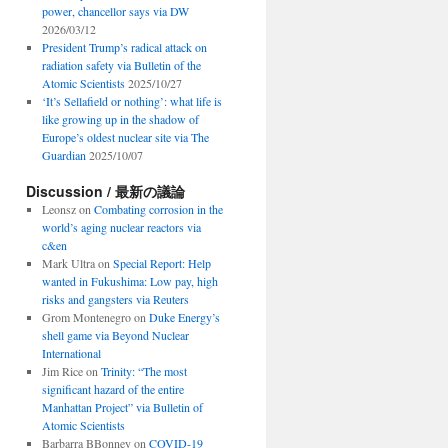
power, chancellor says via DW
2026/03/12
President Trump’s radical attack on
radiation safety via Bulletin of the
Atomic Scientists
2025/10/27
‘It’s Sellafield or nothing’: what life is
like growing up in the shadow of
Europe’s oldest nuclear site via The
Guardian
2025/10/07
Discussion / 最新の議論
Leonsz
on
Combating corrosion in the
world’s aging nuclear reactors via
c&en
Mark Ultra
on
Special Report: Help
wanted in Fukushima: Low pay, high
risks and gangsters via Reuters
Grom Montenegro
on
Duke Energy’s
shell game via Beyond Nuclear
International
Jim Rice
on
Trinity: “The most
significant hazard of the entire
Manhattan Project” via Bulletin of
Atomic Scientists
Barbarra BBonney
on
COVID-19