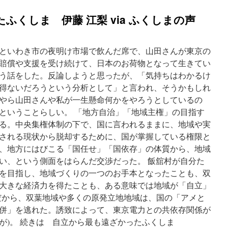
ふくしま 伊藤 江梨 via ふくしまの声
といわき市の夜明け市場で飲んだ席で、山田さんが東京の
賠償や支援を受け続けて、日本のお荷物となって生きてい
う話をした。反論しようと思ったが、「気持ちはわかるけ
得ないだろうという分析として」と言われ、そうかもしれ
やら山田さんや私が一生懸命何かをやろうとしているの
ということらしい。 「地方自治」「地域主権」の目指す
る。中央集権体制の下で、国に言われるままに、地域や実
される現状から脱却するために、国が掌握している権限と
、地方にはびこる「国任せ」「国依存」の体質から、地域
い、という側面をはらんだ交渉だった。 飯舘村が自分た
を目指し、地域づくりの一つのお手本となったことも、双
大きな経済力を得たことも、ある意味では地域が「自立」
だから、双葉地域や多くの原発立地地域は、国の「アメと
併」を逃れた。誘致によって、東京電力との共依存関係が
が)。 続きは 自立から最も遠ざかったふくしま