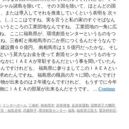
ま
シャル諸島を除いて、 その３国を除いて、ほとんどの国
の
声
て、または導入してそれを推進していくという表明を 次々
 […] ここはですね、実を言うと私の家のすぐそばなん
というところの工業団地なんですね。 工業団地の一角に広
ね。 ここに福島県が、環境創造センターというものをつ
すね、三春町と南相馬市の二か所につくるんだそうなんで
は建設費６０億円。 南相馬市は１５億円だったかな。 そし
という莫大なお金を使って 創造センターというものをつ
のなかにＩＡＥＡが常駐するんだという事を聞いていたん
なんですけれども、 福島県に参りましてこのＩＡＥＡとい
求めたんですね。 福島県の職員の方々に聞いたんですけ
建物が出来るのは２年後なんですけれど、 もうすでに今年
物にＩＡＥＡの部屋が出来るんだそうです。 …
Continue
市
,
インターポール
,
三春町
,
南相馬市
,
原発推進
,
反原発運動
,
国際原子力機関
,
震災・福島原発
,
武藤類子
,
環境創造センター
,
福島
,
福島県立医大
,
緊急時対応