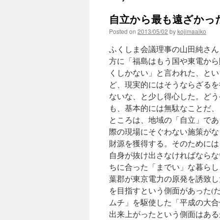
自立から最も遠ざかった
Posted on
2013/05/02
by
kojimaaiko
ふくしま会議理事の山田純さん
方に「福島はもう国や東電から
くしかない」と言われた、とい
ど、現実的にはそうならざるを
ないな、と少し得心した。どう
も、基本的には無駄なことだ、
ところは、地域の「自立」であ
際の現場にそぐわない施策がな
財源を獲得する。そのためには
自身が抜け出さなければならな
ちに合った「までい」な暮らし
葉郡が東京電力の原発を誘致し
を目指すという側面があった(
ムチ」を駆使した「平成の大合
出来上がったという側面はある