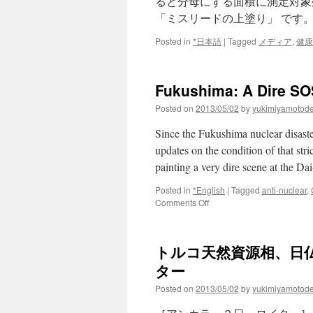
ると分母にする面積に測定対象
「ミスリードの上塗り」 です
Posted in
*日本語
|
Tagged
メディア
,
健康
Fukushima: A Dire SO
Posted on
2013/05/02
by
yukimiyamotod
Since the Fukushima nuclear disaste
updates on the condition of that st
painting a very dire scene at the D
Posted in
*English
|
Tagged
anti-nuclear
,
on
Comments Off
Fukushima:
A
Dire
トルコ天然資源相、日仏
SOS
Message
ター
via
Posted on
2013/05/02
by
yukimiyamotod
Truthout