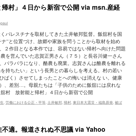
村」４日から新宿で公開 via msn.産経
epaul
近くパレスチナを取材してきた土井敏邦監督。飯舘村を国
チナ”と位置づけ、故郷や家族を問うことから取材を始め
、２作目となる本作では、容易ではない帰村へ向けた問題
酪農を営んでいた志賀正男さん（７５）と長谷川健一さん
、バラバラになり、酪農も廃業。志賀さんは酪農を離れる
場を持ちたい」という長男との暮らしを考える。村の若い
ひばく）させてしまったことへの悔いは消えな い。健康
）、差別…。母親たちは「子供のために飯舘には戻れな
飯舘村 放射能と帰村」４日から新宿で公開
生
,
労働における公正・平等
,
土井敏邦
,
帰村
,
東日本大震災・福島原発
,
被ば
適。報道されぬ不思議 via Yahoo