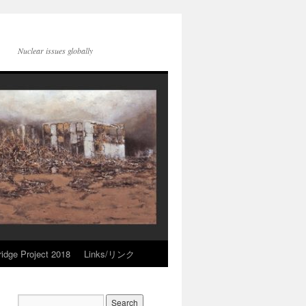
Nuclear issues globally
idge Project 2018
Links/リンク