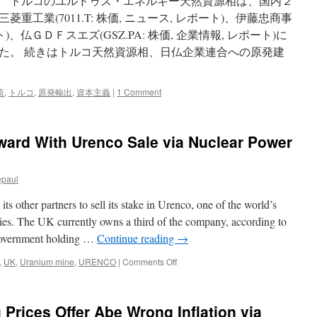
 トルコのユルドゥズ・エネルギー天然資源相は、国内２
via
工業(7011.T: 株価, ニュース, レポート)、伊藤忠商事
Yahoo
Japan
ポート)、仏ＧＤＦスエズ(GSZ.PA: 株価, 企業情報, レポート)に
News
た。 続きはトルコ天然資源相、日仏企業連合への原発建
策
,
トルコ
,
原発輸出
,
資本主義
|
1 Comment
ward With Urenco Sale via Nuclear Power
epaul
ts other partners to sell its stake in Urenco, one of the world’s
es. The UK currently owns a third of the company, according to
 government holding …
Continue reading
→
on
,
UK
,
Uranium mine
,
URENCO
|
Comments Off
UK
Plans
to
g Prices Offer Abe Wrong Inflation via
Move