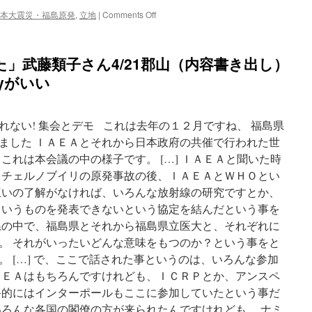
on
本大震災・福島原発
,
立地
|
Comments Off
自
立
か
」武藤類子さん4/21郡山（内容書き出し）
ら
最
pyがいい
も
遠
ざ
れない! 集会とデモ これは去年の１２月ですね、 福島県
か
っ
ました ＩＡＥＡとそれから日本政府の共催で行われた世
た
これは本会議の中の様子です。 […] ＩＡＥＡと聞いた時
ふ
 チェルノブイリの原発事故の後、ＩＡＥＡとＷＨＯとい
く
し
互いの了解がなければ、いろんな放射線の研究ですとか、
ま
ういうものを発表できないという協定を結んだという事を
伊
県の中で、福島県とそれから福島県立医大と、それぞれに
藤
江
。 それがいったいどんな意味をもつのか？という事をと
梨
 […] で、ここで話された事というのは、いろんな参加
via
ＡＥＡはもちろんですけれども、ＩＣＲＰとか、アンスペ
ふ
く
終的にはインターポールもここに参加していたという事だ
し
いろんな各国の閣僚の方が来られたんですけれども、 ナミ