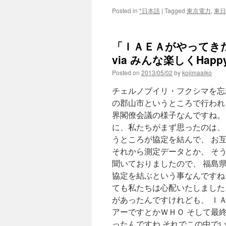
Posted in
*日本語
|
Tagged
東京電力
,
東日
「ＩＡＥＡがやってきた
via みんな楽しくHap
Posted on
2013/05/02
by
kojimaaiko
チェルノブイリ・フクシマを忘
の郡山市というところで行われ
界閣僚会議の様子なんですね。 
に、私たちがまず思ったのは、
うところが協定を結んで、 お
それから測定データとか、 そ
聞いておりましたので、 福島
協定を結ぶという事なんですね
ても私たちは心配いたしました。
があったんですけれども、 Ｉ
アーですとかＷＨＯ そして最
ったんですね それでこの中で