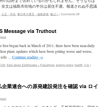
外の山野まで含めているのかもしれません。そうならば
。 全文は福島市街地の半分は居住不適。報道されぬ不思議
on
,
公正・共生
,
東日本大震災・福島原発
,
被ばく
|
Comments Off
福
島
市
S Message via Truthout
街
地
epaul
の
半
r first began back in March of 2011, there have been near-daily
分
ricken plant, updates which have been getting worse and worse,
は
ai-ichi …
Continue reading
→
居
住
CO2
,
East Japan Earthquake + Fukushima
,
energy policy
,
health
,
U.S.
|
不
適。
報
道
さ
企業連合への原発建設発注を確認 via ロイ
れ
ぬ
不
epaul
思
議