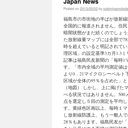
Japan News
放
Posted on
2013/05/02
by
yukimiyamotod
射
能
福島市の市街地の半ばが放射線
と
帰
全国的に報道されません。住民
村」
暗闇状態がまだ続くのでしょう
４
た放射線量マップには全部で78
日
か
時を超えていると明記されてい
ら
理区域」の設定基準3カ月1.3
新
記事は福島民友新聞の「毎時1
宿
で
す。「市内全域の平均測定値は
公
より0．21マイクロシーベル
開
区域が全体の95％を占めた」
via
msn.
（地図） しかし、上に掲げた
産
べる状況ではありません。500
経
点を選定し５回の測定を平均し
ニ
ュ
す。黄緑色区画以上、毎時１マ
ー
し放射線防護上、もう一般人で
ス
28％もあります。福島民友が