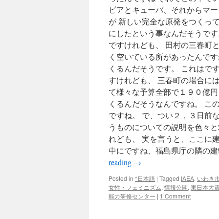
ビアとキューバ、それからマー
が 新しい完全な原発をつくっ
にしたという事なんだそうです。
ですけれども、 田村の三春町
く空いている所があったんです
くるんだそうです。 これはで
すけれども、 三春町の場合に
て様々な予算全部で１９０億円
くるんだそうなんですね。 こ
ですね。 で、つい２，３日前
うものについての説明を色々と
れども、 実を言うと、ここに
中にですね、福島県庁の隣の建
reading
→
Posted in
*日本語
|
Tagged
IAEA
,
いわき
女性・フェミニズム
,
情報公開
,
東日本大
能力研修センター
|
1 Comment