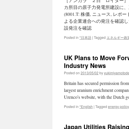
［アンカラ ２日 ロイター］
カ所目の原子力発電所建設に、三菱重
(8001.T: 株価, ニュース, レ
よる企業連合への発注を確認し
設発注を確認
Posted in
*日本語
|
Tagged
エネルギー政
UK Plans to Move For
Industry News
Posted on
2013/05/02
by
yukimiyamotod
Britain has secured permission from i
largest uranium enrichment compani
Urenco’s website, with the Dutch
Posted in
*English
|
Tagged
energy policy
Japan Utilities Raisin