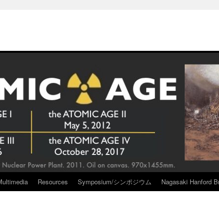
Multimedia
Resources
Symposium/シンポジウム
Nagasaki Hanford Br