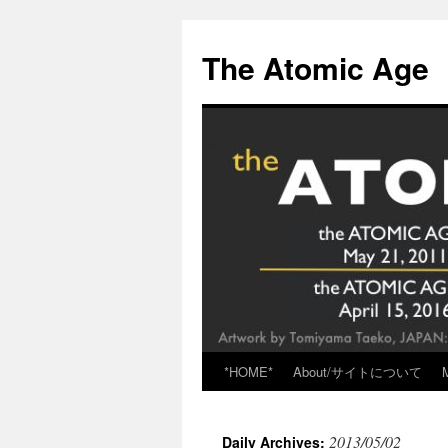
Skip
to
The Atomic Age
content
*HOME*
About/サイトについて
2013/05/02
Daily Archives: