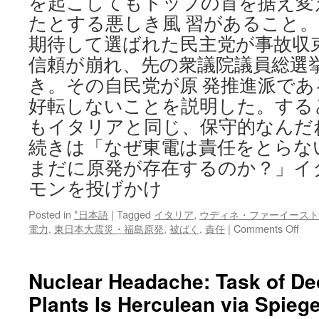
を起こしてもトップの首を据え変
境
たとする悪しき風 習があること
を
期待して選ばれた民主党が事故収
吐
露
信頼が崩れ、先の衆議院議員総選
via
き。その自民党が原 発推進派で
シ
ネ
好転しないことを説明した。する
マ
もイタリアと同じ、保守的なんだ
ト
続きは「なぜ東電は責任をとらな
ゥ
デ
まだに原発が存在するのか？」イ
イ
モンを投げかけ
Posted in
*日本語
|
Tagged
イタリア
,
ウディネ・ファーイースト
on
電力
,
東日本大震災・福島原発
,
被ばく
,
責任
|
Comments Off
「な
ぜ
東
Nuclear Headache: Task of D
電
Plants Is Herculean via Spiege
は
責