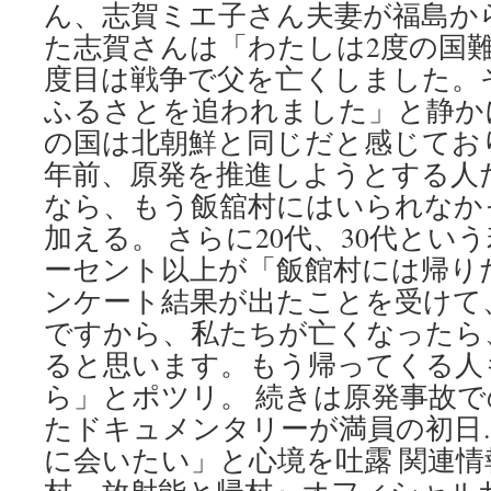
ん、志賀ミエ子さん夫妻が福島か
た志賀さんは「わたしは2度の国難
度目は戦争で父を亡くしました。
ふるさとを追われました」と静か
の国は北朝鮮と同じだと感じており
年前、原発を推進しようとする人
なら、もう飯舘村にはいられなか
加える。 さらに20代、30代とい
ーセント以上が「飯館村には帰り
ンケート結果が出たことを受けて、
ですから、私たちが亡くなったら
ると思います。もう帰ってくる人
ら」とポツリ。 続きは原発事故
たドキュメンタリーが満員の初日
に会いたい」と心境を吐露 関連情