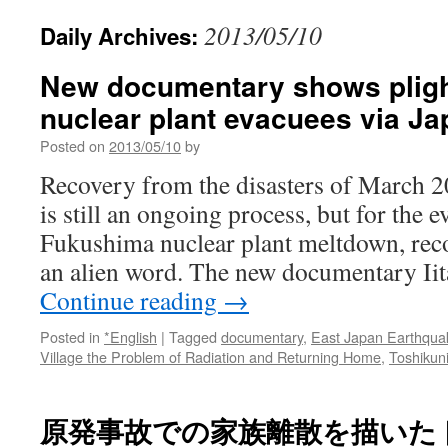
2013/05/10
Daily Archives:
New documentary shows pligh
nuclear plant evacuees via Ja
Posted on
2013/05/10
by
Recovery from the disasters of March 2
is still an ongoing process, but for the 
Fukushima nuclear plant meltdown, rec
an alien word. The new documentary Iit
Continue reading
→
Posted in
*English
|
Tagged
documentary
,
East Japan Earthqua
Village the Problem of Radiation and Returning Home
,
Toshikuni
原発事故での家族離散を描いた