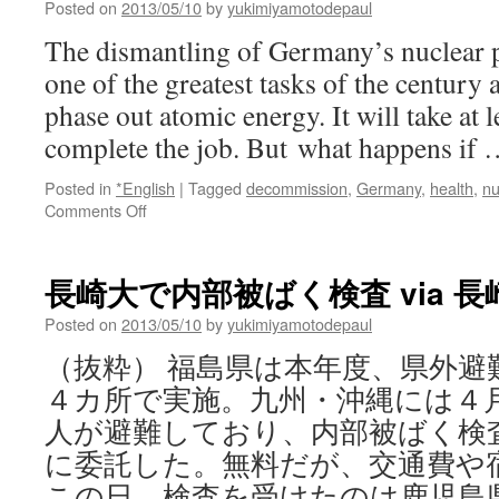
Posted on
2013/05/10
by
yukimiyamotodepaul
任
を
The dismantling of Germany’s nuclear p
と
one of the greatest tasks of the century
ら
な
phase out atomic energy. It will take at l
い
complete the job. But what happens if
の
か？
Posted in
*English
|
Tagged
decommission
,
Germany
,
health
,
nu
「な
on
Comments Off
ぜ
Nuclear
い
Headache:
ま
Task
だ
長崎大で内部被ばく検査 via 長
of
に
Decommissioning
Posted on
2013/05/10
by
yukimiyamotodepaul
原
Plants
発
（抜粋） 福島県は本年度、県外避
Is
が
Herculean
４カ所で実施。九州・沖縄には４
存
via
在
人が避難しており、内部被ばく検
Spiegel
す
online
に委託した。無料だが、交通費や
る
の
この日、検査を受けたのは鹿児島