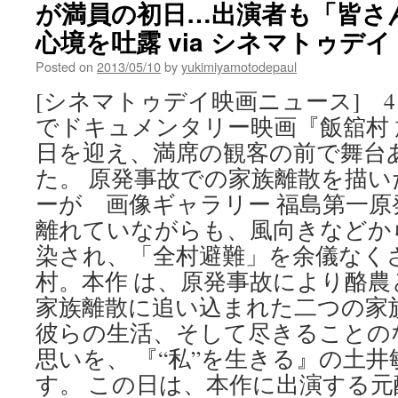
が満員の初日…出演者も「皆さ
心境を吐露 via シネマトゥデイ
Posted on
2013/05/10
by
yukimiyamotodepaul
[シネマトゥデイ映画ニュース] 4日、新
でドキュメンタリー映画『飯舘村
日を迎え、満席の観客の前で舞台
た。 原発事故での家族離散を描
ーが 画像ギャラリー 福島第一原
離れていながらも、風向きなどか
染され、「全村避難」を余儀なく
村。本作 は、原発事故により酪
家族離散に追い込まれた二つの家
彼らの生活、そして尽きることの
思いを、 『“私”を生きる』の土
す。 この日は、本作に出演する