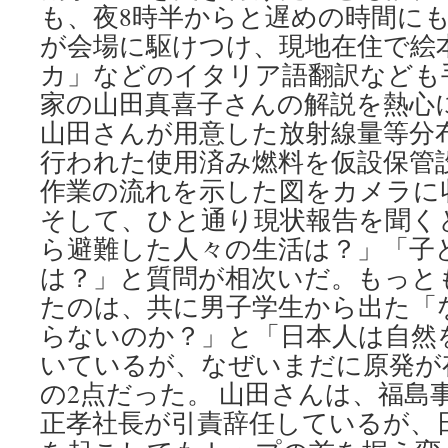
タ
も、夜8時半からと遅めの時間にも
リ
が会場に駆けつけ、現地在住で絵
ー
カ」などのイタリア語翻訳なども
が
満
家の山田真喜子さんの解説を熱心
員
山田さんが用意した放射線量等分
の
初
行われた使用済み燃料を仮設保管
日…
作業の流れを示した図をカメラに
出
演
そして、ひと通り現状報告を聞くと
者
ら避難した人々の生活は？」「子
も
「皆
は？」と質問が相次いだ。もっと
さ
たのは、共に男子学生から出た「
ん
に
らないのか？」と「日本人は自然
会
いているが、なぜいまだに原発が
い
の2点だった。 山田さんは、福島
た
い」
正孝社長が引責辞任しているが、
と
心