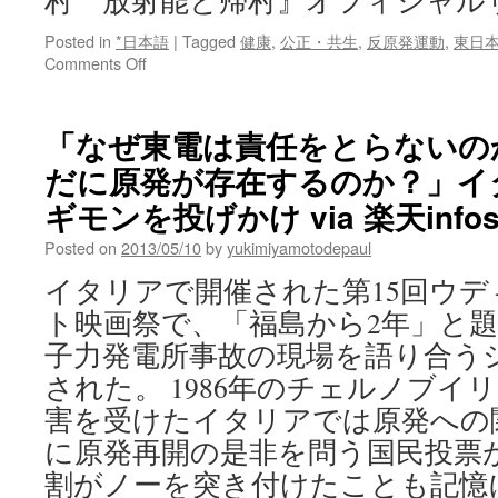
村 放射能と帰村』オフィシャル
Posted in
*日本語
|
Tagged
健康
,
公正・共生
,
反原発運動
,
東日
on
Comments Off
原
発
事
「なぜ東電は責任をとらないの
故
だに原発が存在するのか？」イ
で
の
ギモンを投げかけ via 楽天infos
家
族
Posted on
2013/05/10
by
yukimiyamotodepaul
離
イタリアで開催された第15回ウ
散
を
ト映画祭で、「福島から2年」と
描
子力発電所事故の現場を語り合う
い
た
された。 1986年のチェルノブイ
ド
害を受けたイタリアでは原発への関
キ
ュ
に原発再開の是非を問う国民投票が
メ
割がノーを突き付けたことも記憶
ン