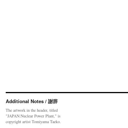
Additional Notes / 謝辞
The artwork in the header, titled
"JAPAN:Nuclear Power Plant," is
copyright artist Tomiyama Taeko.