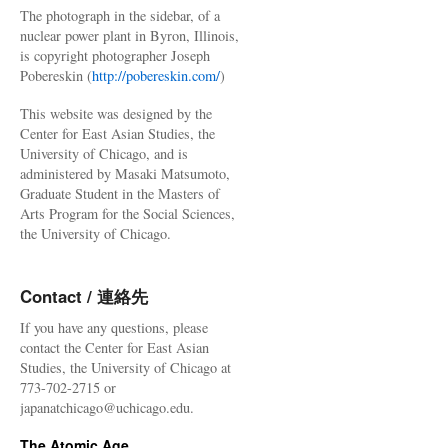
The photograph in the sidebar, of a
nuclear power plant in Byron, Illinois,
is copyright photographer Joseph
Pobereskin (
http://pobereskin.com/
)
This website was designed by the
Center for East Asian Studies, the
University of Chicago, and is
administered by Masaki Matsumoto,
Graduate Student in the Masters of
Arts Program for the Social Sciences,
the University of Chicago.
Contact / 連絡先
If you have any questions, please
contact the Center for East Asian
Studies, the University of Chicago at
773-702-2715 or
japanatchicago@uchicago.edu.
The Atomic Age