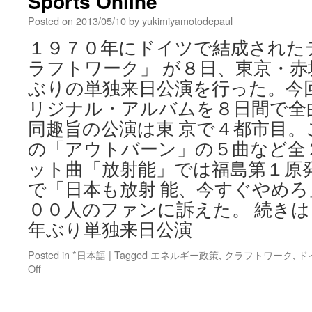
Sports Online
部
Posted on
2013/05/10
by
yukimiyamotodepaul
被
ば
１９７０年にドイツで結成された
く
ラフトワーク」 が８日、東京・
検
査
ぶりの単独来日公演を行った。今
via
リジナル・アルバムを８日間で全
長
崎
同趣旨の公演は東 京で４都市目。
新
の「アウトバーン」の５曲など全
聞
ット曲「放射能」では福島第１原
で「日本も放射 能、今すぐやめ
００人のファンに訴えた。 続き
年ぶり単独来日公演
Posted in
*日本語
|
Tagged
エネルギー政策
,
クラフトワーク
,
ド
on
Off
ク
ラ
フ