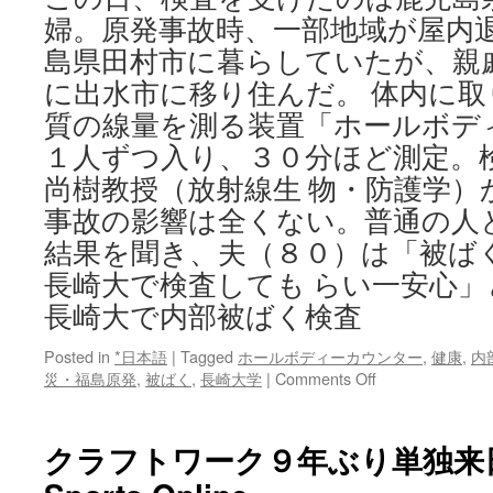
か？
婦。原発事故時、一部地域が屋内
イ
タ
島県田村市に暮らしていたが、親
リ
に出水市に移り住んだ。 体内に
ア
人
質の線量を測る装置「ホールボデ
が
１人ずつ入り、３０分ほど測定。
素
朴
尚樹教授（放射線生 物・防護学）
な
事故の影響は全くない。普通の人
ギ
結果を聞き、夫（８０）は「被ば
モ
ン
長崎大で検査しても らい一安心」
を
長崎大で内部被ばく検査
投
げ
Posted in
*日本語
|
Tagged
ホールボディーカウンター
,
健康
か
,
内
on
災・福島原発
,
被ばく
,
長崎大学
|
Comments Off
け
長
via
崎
楽
大
天
クラフトワーク９年ぶり単独来日公演 
で
inf
内