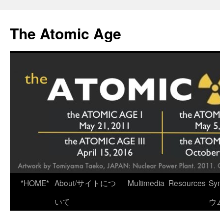
Skip
to
The Atomic Age
content
*HOME*
About/サイトにつ
Multimedia
Resources
Sy
いて
ウ