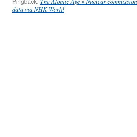
Pingback:
The Atomic Age » Nuclear commission 
data via NHK World