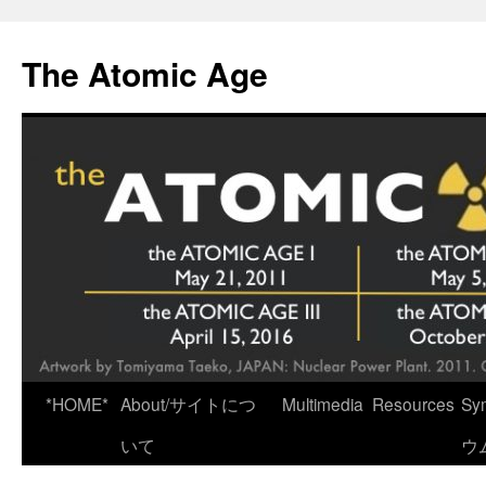
Skip
to
The Atomic Age
content
*HOME*
About/サイトにつ
Multimedia
Resources
Sy
いて
ウ