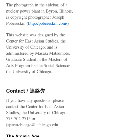
The photograph in the sidebar, of a
nuclear power plant in Byron, Illinois,
is copyright photographer Joseph
Pobereskin (
http://pobereskin.com/
)
This website was designed by the
Center for East Asian Studies, the
University of Chicago, and is
administered by Masaki Matsumoto,
Graduate Student in the Masters of
Arts Program for the Social Sciences,
the University of Chicago.
Contact / 連絡先
If you have any questions, please
contact the Center for East Asian
Studies, the University of Chicago at
773-702-2715 or
japanatchicago@uchicago.edu.
The Atomic Age