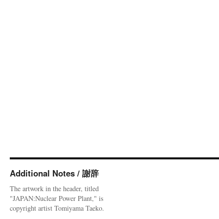
Additional Notes / 謝辞
The artwork in the header, titled
"JAPAN:Nuclear Power Plant," is
copyright artist Tomiyama Taeko.