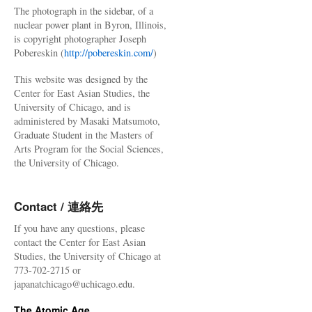
The photograph in the sidebar, of a
nuclear power plant in Byron, Illinois,
is copyright photographer Joseph
Pobereskin (
http://pobereskin.com/
)
This website was designed by the
Center for East Asian Studies, the
University of Chicago, and is
administered by Masaki Matsumoto,
Graduate Student in the Masters of
Arts Program for the Social Sciences,
the University of Chicago.
Contact / 連絡先
If you have any questions, please
contact the Center for East Asian
Studies, the University of Chicago at
773-702-2715 or
japanatchicago@uchicago.edu.
The Atomic Age