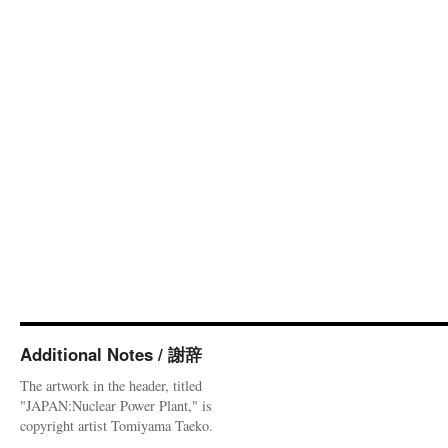
Additional Notes / 謝辞
The artwork in the header, titled
"JAPAN:Nuclear Power Plant," is
copyright artist Tomiyama Taeko.