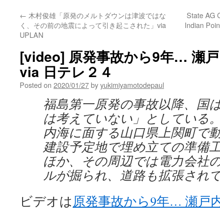
←
木村俊雄「原発のメルトダウンは津波ではな
State AG C
く、その前の地震によって引き起こされた」via
Indian Poi
UPLAN
[video] 原発事故から9年… 
via 日テレ２４
Posted on
2020/01/27
by
yukimiyamotodepaul
福島第一原発の事故以降、国
は考えていない」としている
内海に面する山口県上関町で
建設予定地で埋め立ての準備
ほか、その周辺では電力会社
ルが掘られ、道路も拡張され
ビデオは
原発事故から9年… 瀬戸