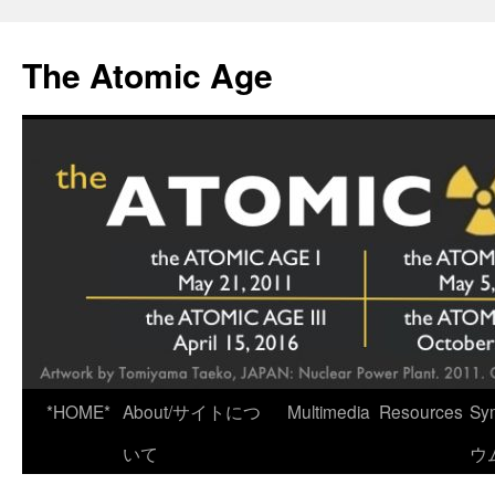
Skip
to
The Atomic Age
content
*HOME*
About/サイトにつ
Multimedia
Resources
Sy
いて
ウ