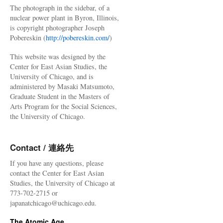
The photograph in the sidebar, of a
nuclear power plant in Byron, Illinois,
is copyright photographer Joseph
Pobereskin (
http://pobereskin.com/
)
This website was designed by the
Center for East Asian Studies, the
University of Chicago, and is
administered by Masaki Matsumoto,
Graduate Student in the Masters of
Arts Program for the Social Sciences,
the University of Chicago.
Contact / 連絡先
If you have any questions, please
contact the Center for East Asian
Studies, the University of Chicago at
773-702-2715 or
japanatchicago@uchicago.edu.
The Atomic Age