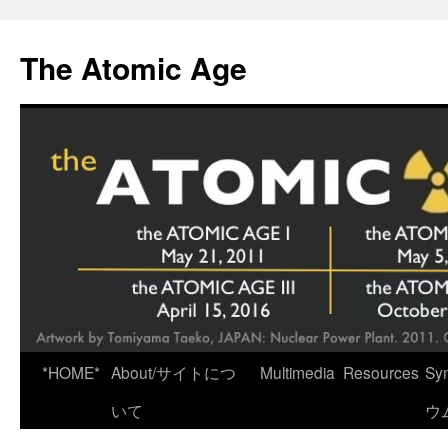
Skip
to
The Atomic Age
content
*HOME*
About/サイトにつ
Multimedia
Resources
Sy
いて
ウ