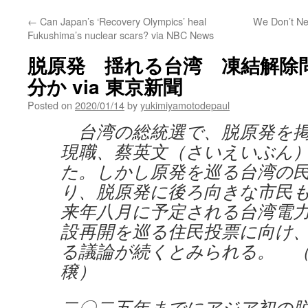
←
Can Japan’s ‘Recovery Olympics’ heal
We Don’t Ne
Fukushima’s nuclear scars? via NBC News
脱原発 揺れる台湾 凍結解除
分か via 東京新聞
Posted on
2020/01/14
by
yukimiyamotodepaul
台湾の総統選で、脱原発を掲
現職、蔡英文（さいえいぶん
た。しかし原発を巡る台湾の
り、脱原発に後ろ向きな市民
来年八月に予定される台湾電
設再開を巡る住民投票に向け
る議論が続くとみられる。 
穣）
二〇二五年までにアジア初の