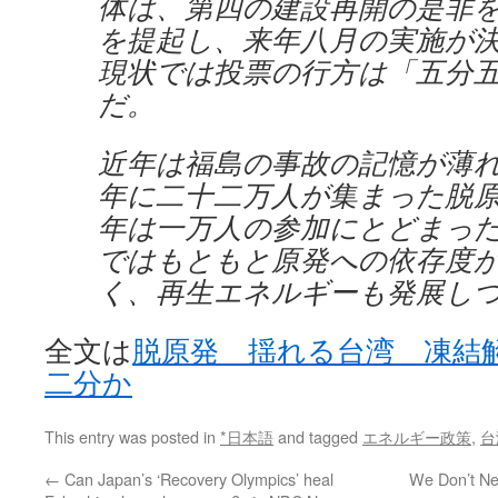
体は、第四の建設再開の是非
を提起し、来年八月の実施が
現状では投票の行方は「五分
だ。
近年は福島の事故の記憶が薄
年に二十二万人が集まった脱
年は一万人の参加にとどまっ
ではもともと原発への依存度
く、再生エネルギーも発展し
全文は
脱原発 揺れる台湾 凍
二分か
This entry was posted in
*日本語
and tagged
エネルギー政策
,
台
←
Can Japan’s ‘Recovery Olympics’ heal
We Don’t Ne