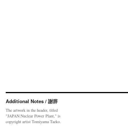
Additional Notes / 謝辞
The artwork in the header, titled
"JAPAN:Nuclear Power Plant," is
copyright artist Tomiyama Taeko.