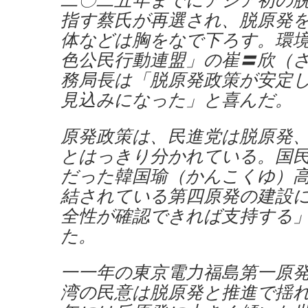
指す蔡氏が再選され、脱原発
体などは胸をなで下ろす。環
色公民行動連盟」の崔〓欣（
務局長は「脱原発政策が安定
見込みになった」と喜んだ。
原発政策は、民進党は脱原発
とはっきり分かれている。国
だった韓国瑜（かんこくゆ）
結されている第四原発の建設
全性が確認できれば支持する
た。
一一年の東京電力福島第一原
湾の民意は脱原発と推進で揺