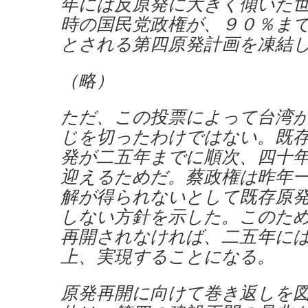
年には反原発に大きく傾いた
時の国民党政権が、９０％ま
とされる第四原発計画を凍結
（略）
ただ、この投票によって台湾
じを切ったわけではない。既
発が二五年までに順次、四十
迎えるためだ。蔡政権は昨年
解が得られないとして既存原
しない方針を示した。このた
再開されなければ、二五年に
上、実現することになる。
原発再開に向けて巻き返しを