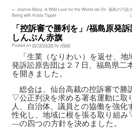
←
Joanna Macy: A Wild Love for the World via On
福島の汚染
Being with Krista Tippet
「控訴審で勝利を」/福島原発訴
しんぶん赤旗
Posted on
2019/04/28
by
nfield
「生業（なりわい）を返せ、地
発訴訟原告団は２７日、福島県二
を開きました。
総会は、仙台高裁の控訴審で勝
▽公正判決を求める署名運動に取
人、自治体、議員との協働を強化
性化し、地域に根を張る取り組み
―の四つの方針を決めました。