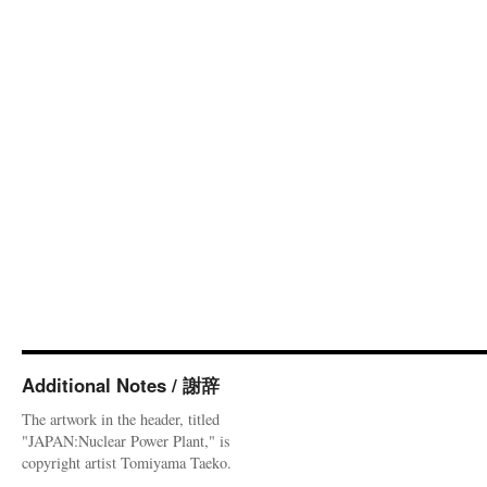
Additional Notes / 謝辞
The artwork in the header, titled
"JAPAN:Nuclear Power Plant," is
copyright artist Tomiyama Taeko.