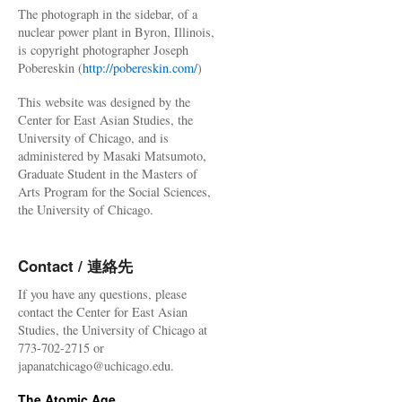
The photograph in the sidebar, of a
nuclear power plant in Byron, Illinois,
is copyright photographer Joseph
Pobereskin (
http://pobereskin.com/
)
This website was designed by the
Center for East Asian Studies, the
University of Chicago, and is
administered by Masaki Matsumoto,
Graduate Student in the Masters of
Arts Program for the Social Sciences,
the University of Chicago.
Contact / 連絡先
If you have any questions, please
contact the Center for East Asian
Studies, the University of Chicago at
773-702-2715 or
japanatchicago@uchicago.edu.
The Atomic Age