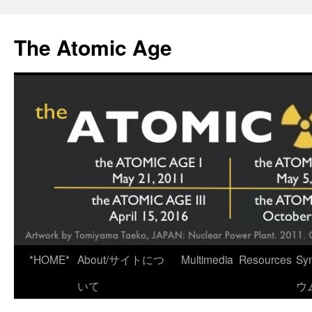
Skip
to
The Atomic Age
content
*HOME*
About/サイトにつ
Multimedia
Resources
Sy
いて
ウ