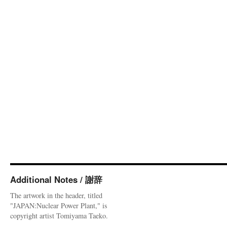
Additional Notes / 謝辞
The artwork in the header, titled
"JAPAN:Nuclear Power Plant," is
copyright artist Tomiyama Taeko.