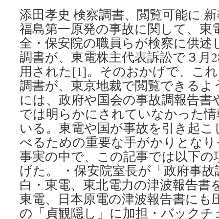
添田孝史 検察調書、閲覧可能に 新
福島第一原発の事故に関して、東
全・保安院の職員らが検察に供述
調書が、東電株主代表訴訟で３月2
用された[1]。そのおかげで、こ
調書が、東京地裁で閲覧できるよ
には、政府や国会の事故調報告書
では明らかにされていなかった情
いる。東電や国が事故を引き起こ
べるための重要な手がかりとなり
事実の中で、この記事では以下の
げた。 ・保安院室長が「政府事
白・東電、東北電力の津波報告書
東電、日本原電の津波報告書にも
の「貞観隠し」に加担・バックチ