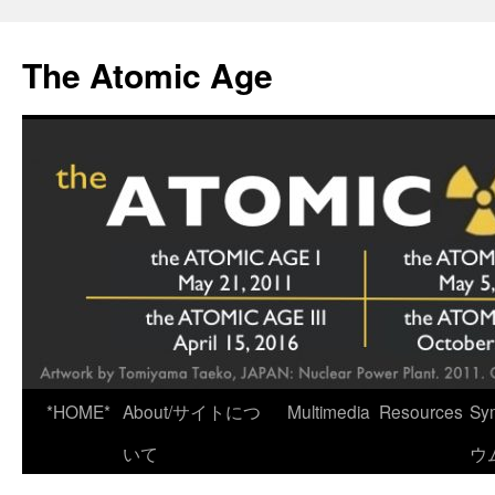
Skip
to
The Atomic Age
content
*HOME*
About/サイトにつ
Multimedia
Resources
Sy
いて
ウ