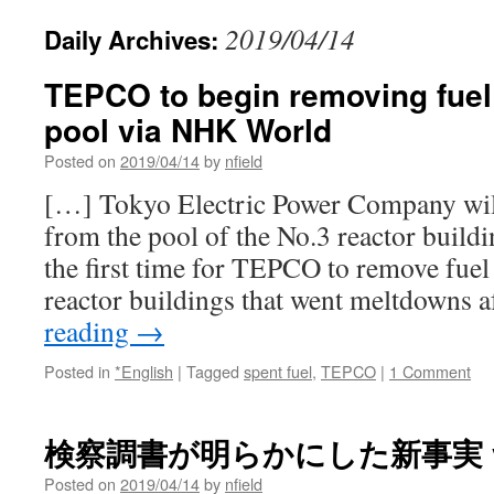
2019/04/14
Daily Archives:
TEPCO to begin removing fuel
pool via NHK World
Posted on
2019/04/14
by
nfield
[…] Tokyo Electric Power Company will
from the pool of the No.3 reactor build
the first time for TEPCO to remove fuel
reactor buildings that went meltdowns 
reading
→
Posted in
*English
|
Tagged
spent fuel
,
TEPCO
|
1 Comment
検察調書が明らかにした新事実 via 
Posted on
2019/04/14
by
nfield