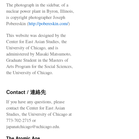
The photograph in the sidebar, of a
nuclear power plant in Byron, Illinois,
is copyright photographer Joseph
Pobereskin (
http://pobereskin.com/
)
This website was designed by the
Center for East Asian Studies, the
University of Chicago, and is
administered by Masaki Matsumoto,
Graduate Student in the Masters of
Arts Program for the Social Sciences,
the University of Chicago.
Contact / 連絡先
If you have any questions, please
contact the Center for East Asian
Studies, the University of Chicago at
773-702-2715 or
japanatchicago@uchicago.edu.
The Atomic Age