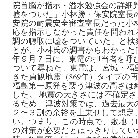
院首脳が指示・溢水勉強会の詳細判
嘘をついた」小林勝・保安院室長の
安院の耐震安全審査室長だった小
応を指示しなかった責任を問われ
調の聴取に嘘をついていた」と検
とが、小林氏の調書からわかった[2]
年９月７日に、東電の担当者を呼
ついて尋ねた。東電は、宮城・福
きた貞観地震（869年）タイプの
福島第一原発を襲う津波の高さは
した。 地震の大きさには不確定
るため、津波対策では、過去最大
２〜３割の余裕を上乗せして想定
い。つまり、この時点で、敷地（1
の対策が必要だとはっきりしてい