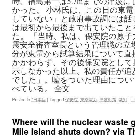
時、福島第一は5.7mまでの津波
かった。 小林氏は、この日の東
していない」と政府事故調には話
は最初から最後まで出ていたこと
た。 「当時、私は、保安院の原子
震安全審査室長という管理職の立
分が東電から試算結果について直
かかわらず、その後保安院として
示しなかった以上、私の責任が追
でした」。嘘をついた理由につい
べている。 全文
Posted in
*日本語
|
Tagged
保安院
,
東京電力
,
津波対策
,
裁判
|
1
Where will the nuclear waste g
Mile Island shuts down? via T