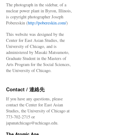
The photograph in the sidebar, of a
nuclear power plant in Byron, Illinois,
is copyright photographer Joseph
Pobereskin (
http://pobereskin.com/
)
This website was designed by the
Center for East Asian Studies, the
University of Chicago, and is
administered by Masaki Matsumoto,
Graduate Student in the Masters of
Arts Program for the Social Sciences,
the University of Chicago.
Contact / 連絡先
If you have any questions, please
contact the Center for East Asian
Studies, the University of Chicago at
773-702-2715 or
japanatchicago@uchicago.edu.
The Atomic Age