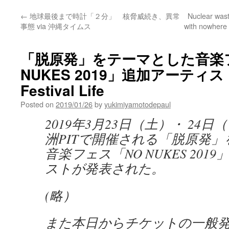
←
地球最後まで時計「２分」 核脅威続き、異常
Nuclear wast
事態 via 沖縄タイムス
with nowhere 
「脱原発」をテーマとした音楽
NUKES 2019」追加アーティスト
Festival Life
Posted on
2019/01/26
by
yukimiyamotodepaul
2019年3月23日（土）・ 24
洲PITで開催される「脱原発
音楽フェス「NO NUKES 20
ストが発表された。
(略）
また本日からチケットの一般