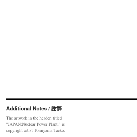
Additional Notes / 謝辞
The artwork in the header, titled
"JAPAN:Nuclear Power Plant," is
copyright artist Tomiyama Taeko.