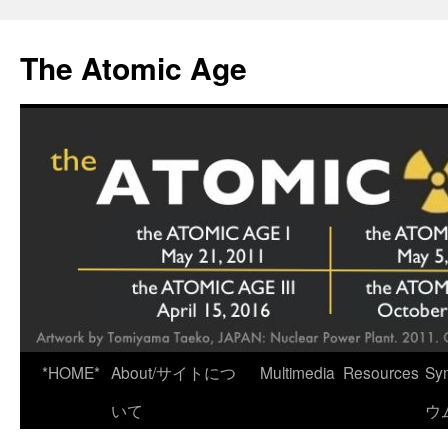
Skip
to
The Atomic Age
content
*HOME*
About/サイトにつ
Multimedia
Resources
Sy
いて
ウ