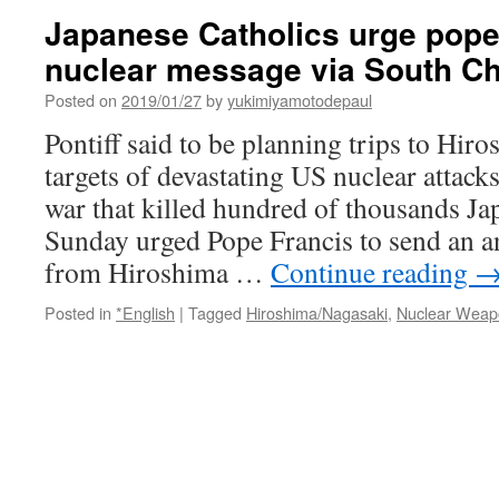
Japanese Catholics urge pope 
nuclear message via South Ch
Posted on
2019/01/27
by
yukimiyamotodepaul
Pontiff said to be planning trips to Hir
targets of devastating US nuclear attack
war that killed hundred of thousands Ja
Sunday urged Pope Francis to send an a
from Hiroshima …
Continue reading
Posted in
*English
|
Tagged
Hiroshima/Nagasaki
,
Nuclear Weap