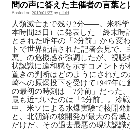
問の声に答えた主催者の言葉とは… v
Posted on
2019/01/27
by
nfield
人類滅亡まで残り2分――。米科学
本時間25日）に発表した「終末時
とされた昨年の「2分前」から変
トで世界配信された記者会見で、
悪」の危機感を強調したが、視聴
状認識に違和感を示すコメントが
置きの判断はどのようにされたのか。
崎への原爆投下を受けて1947年
の最初の時刻は「7分前」だった
最も近づいたのは「2分前」。冷
中、米ソによる水爆実験で核開発競
と、北朝鮮の核開発が最大の脅威と
だけだ。その過去最悪の現状認識