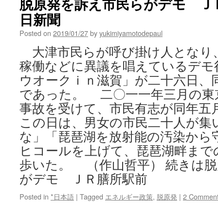
脱原発を訴え市民らがデモ ＪＲ膳
日新聞
Posted on
2019/01/27
by
yukimiyamotodepaul
大津市民らが呼び掛け人となり
稼働などに異議を唱えているデモ
ウオークｉｎ滋賀」が二十六日、
であった。 二〇一一年三月の東
事故を受けて、市民有志が同年五
この日は、男女の市民二十人が集
な」「琵琶湖を放射能の汚染から
ヒコールを上げて、琵琶湖畔まで
歩いた。 （作山哲平） 続きは
がデモ ＪＲ膳所駅前
Posted in
*日本語
|
Tagged
エネルギー政策
,
脱原発
|
2 Commen