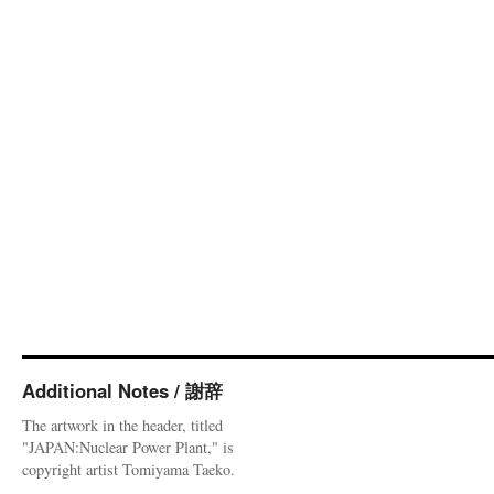
Additional Notes / 謝辞
The artwork in the header, titled
"JAPAN:Nuclear Power Plant," is
copyright artist Tomiyama Taeko.