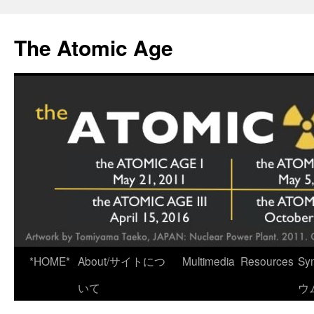
Skip
to
The Atomic Age
content
*HOME*
About/サイトにつ
Multimedia
Resources
Sy
いて
ウ