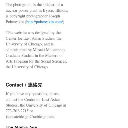
The photograph in the sidebar, of a
nuclear power plant in Byron, Illinois,
is copyright photographer Joseph
Pobereskin (
http://pobereskin.com/
)
This website was designed by the
Center for East Asian Studies, the
University of Chicago, and is
administered by Masaki Matsumoto,
Graduate Student in the Masters of
Arts Program for the Social Sciences,
the University of Chicago.
Contact / 連絡先
If you have any questions, please
contact the Center for East Asian
Studies, the University of Chicago at
773-702-2715 or
japanatchicago@uchicago.edu.
The Atomic Age