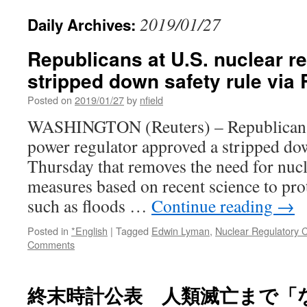
2019/01/27
Daily Archives:
Republicans at U.S. nuclear r
stripped down safety rule via 
Posted on
2019/01/27
by
nfield
WASHINGTON (Reuters) – Republicans 
power regulator approved a stripped dow
Thursday that removes the need for nucle
measures based on recent science to pro
such as floods …
Continue reading
→
Posted in
*English
|
Tagged
Edwin Lyman
,
Nuclear Regulatory
Comments
終末時計公表 人類滅亡まで「