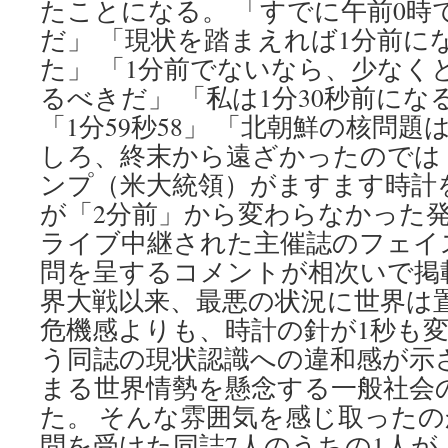
たことになる。 「すでに午前0時
だ」 「現状を踏まえれば1分前に
た」 「1分前でないなら、少なくと
るべきだ」 「私は1分30秒前に
「1分59秒58」 「北朝鮮の核問
しろ、終末から遠ざかったのでは
ンプ（米大統領）がますます時計
が「2分前」から変わらなかった
ライブ中継された主催誌のフェイ
問を呈するコメントが相次いで掲
界大戦以来、最悪の状況に世界は
危機感よりも、時計の針が1秒も
う同誌の現状認識への違和感が示
まる世界情勢を懸念する一般社会
た。 そんな雰囲気を感じ取った
問を受けた同誌7人のうちの1人が