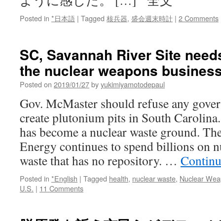
ように感じた。 […] 全文
Posted in
*日本語
|
Tagged
核兵器
,
盛会週末時計
|
2 Comments
SC, Savannah River Site needs
the nuclear weapons business 
Posted on
2019/01/27
by
yukimiyamotodepaul
Gov. McMaster should refuse any gover
create plutonium pits in South Carolina.
has become a nuclear waste ground. Th
Energy continues to spend billions on n
waste that has no repository. …
Continu
Posted in
*English
|
Tagged
health
,
nuclear waste
,
Nuclear Wea
U.S.
|
11 Comments