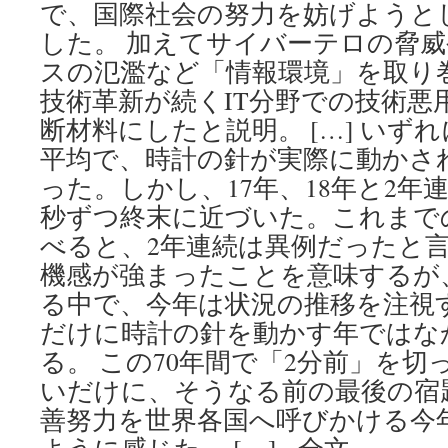
で、国際社会の努力を妨げようと
した。 加えてサイバーテロの脅
スの氾濫など「情報環境」を取り
技術革新が続くIT分野での技術悪
断材料にしたと説明。 […] いず
平均で、時計の針が実際に動かさ
った。しかし、17年、18年と2年
秒ずつ終末に近づいた。これまで
べると、2年連続は異例だったと
機感が強まったことを意味するが
る中で、今年は状況の推移を注視
だけに時計の針を動かす年ではな
る。 この70年間で「2分前」を
いだけに、そうなる前の最後の宿
善努力を世界各国へ呼びかける今