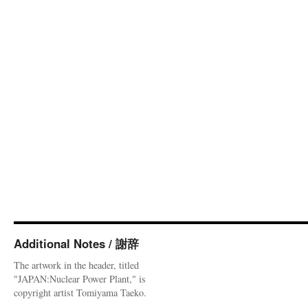
Additional Notes / 謝辞
The artwork in the header, titled
"JAPAN:Nuclear Power Plant," is
copyright artist Tomiyama Taeko.