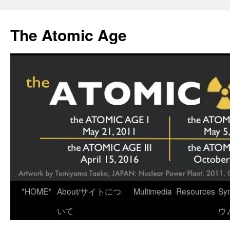
Skip
to
The Atomic Age
content
*HOME*
About/サイトにつ
Multimedia
Resources
Sy
いて
ウ