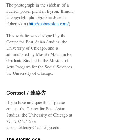
The photograph in the sidebar, of a
nuclear power plant in Byron, Illinois,
is copyright photographer Joseph
Pobereskin (
http://pobereskin.com/
)
This website was designed by the
Center for East Asian Studies, the
University of Chicago, and is
administered by Masaki Matsumoto,
Graduate Student in the Masters of
Arts Program for the Social Sciences,
the University of Chicago.
Contact / 連絡先
If you have any questions, please
contact the Center for East Asian
Studies, the University of Chicago at
773-702-2715 or
japanatchicago@uchicago.edu.
The Atomic Age