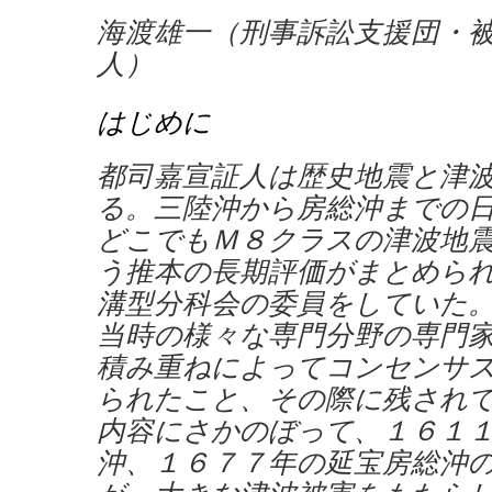
海渡雄一（刑事訴訟支援団・
人）
はじめに
都司嘉宣証人は歴史地震と津
る。三陸沖から房総沖までの
どこでもＭ８クラスの津波地
う推本の長期評価がまとめら
溝型分科会の委員をしていた
当時の様々な専門分野の専門
積み重ねによってコンセンサ
られたこと、その際に残され
内容にさかのぼって、１６１
沖、１６７７年の延宝房総沖