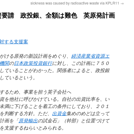
sickness was caused by radioactive waste via KPLR11
→
資要請 政投銀、全額は難色 英原発計画
対する支援案
がける原発の新設計画をめぐり、
経済産業省
資源エ
機関
の
日本政策投資銀行
に対し、この計画に７５０
していることがわかった。関係者によると、政投銀
しているという。
するため、事業を担う英子会社へ
資を他社に呼びかけている。自社の出資比率を、い
未満に下げることを着工の条件にしており、２０１
を判断する方針。ただ、
出資金
集めのめどは立って
計画を「
原発輸出
の試金石」（幹部）と位置づけて
を支援するねらいとみられる。