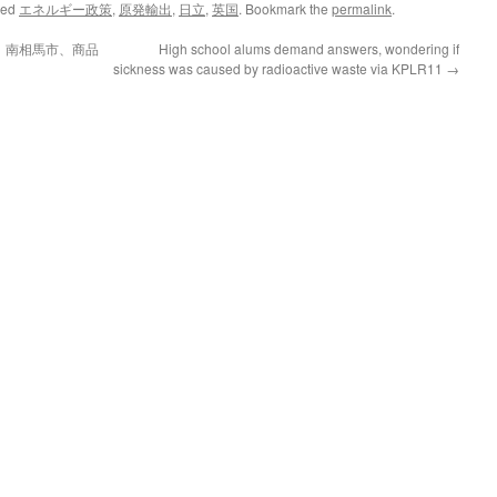
ged
エネルギー政策
,
原発輸出
,
日立
,
英国
. Bookmark the
permalink
.
 南相馬市、商品
High school alums demand answers, wondering if
sickness was caused by radioactive waste via KPLR11
→