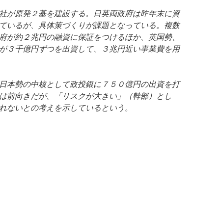
社が原発２基を建設する。日英両政府は昨年末に資
ているが、具体策づくりが課題となっている。複数
府が約２兆円の融資に保証をつけるほか、英国勢、
が３千億円ずつを出資して、３兆円近い事業費を用
日本勢の中核として政投銀に７５０億円の出資を打
は前向きだが、「リスクが大きい」（幹部）とし
れないとの考えを示しているという。