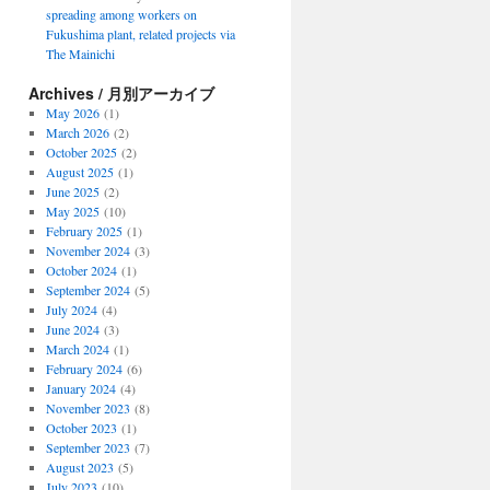
spreading among workers on
Fukushima plant, related projects via
The Mainichi
Archives / 月別アーカイブ
May 2026
(1)
March 2026
(2)
October 2025
(2)
August 2025
(1)
June 2025
(2)
May 2025
(10)
February 2025
(1)
November 2024
(3)
October 2024
(1)
September 2024
(5)
July 2024
(4)
June 2024
(3)
March 2024
(1)
February 2024
(6)
January 2024
(4)
November 2023
(8)
October 2023
(1)
September 2023
(7)
August 2023
(5)
July 2023
(10)