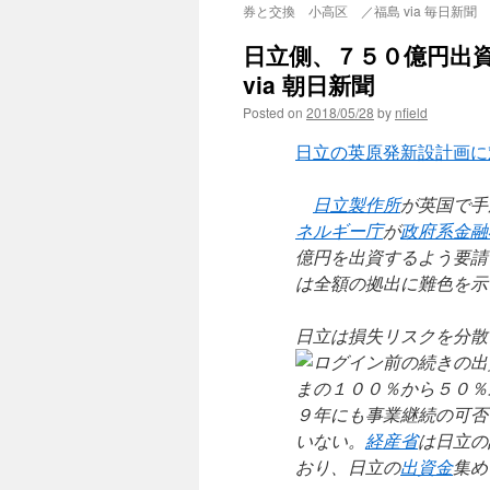
券と交換 小高区 ／福島 via 毎日新聞
日立側、７５０億円出
via 朝日新聞
Posted on
2018/05/28
by
nfield
日立の英原発新設計画に
日立製作所
が英国で手
ネルギー庁
が
政府系金融
億円を出資するよう要請
は全額の拠出に難色を示
日立は損失リスクを分散
の出
まの１００％から５０％
９年にも事業継続の可否
いない。
経産省
は日立の
おり、日立の
出資金
集め