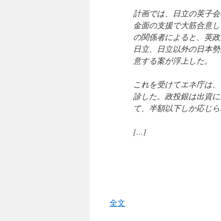
計画では、日立の英子会
金面の支援で大筋合意し
の関係者によると、英政
日立、日立以外の日本勢
意する案が浮上した。
これを受けてエネ庁は、
診した。政投銀は出資に
て、半額以下しか応じら
[…]
全文