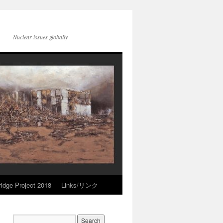
Nuclear issues globally
idge Project 2018
Links/リンク