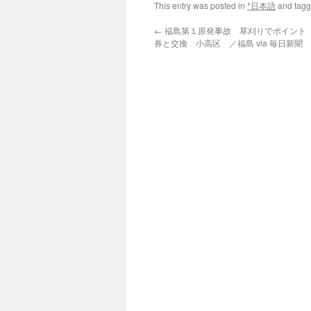
This entry was posted in
*日本語
and tag
←
福島第１原発事故 草刈りでポイント
券と交換 小高区 ／福島 via 毎日新聞