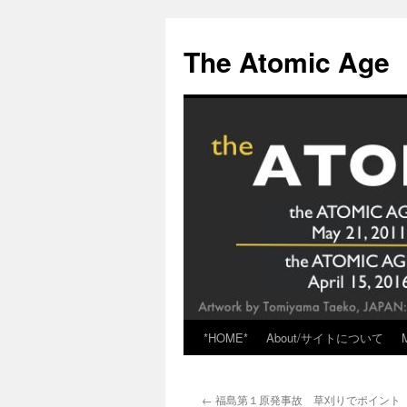
Skip
to
The Atomic Age
content
*HOME*
About/サイトについて
←
福島第１原発事故 草刈りでポイント