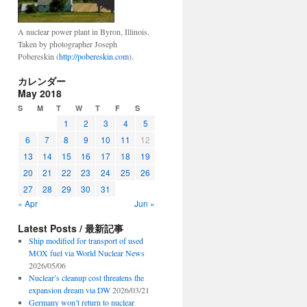
A nuclear power plant in Byron, Illinois.
Taken by photographer Joseph
Pobereskin (
http://pobereskin.com
).
カレンダー
May 2018
S
M
T
W
T
F
S
1
2
3
4
5
6
7
8
9
10
11
12
13
14
15
16
17
18
19
20
21
22
23
24
25
26
27
28
29
30
31
« Apr
Jun »
Latest Posts / 最新記事
Ship modified for transport of used
MOX fuel via World Nuclear News
2026/05/06
Nuclear’s cleanup cost threatens the
expansion dream via DW
2026/03/21
Germany won’t return to nuclear