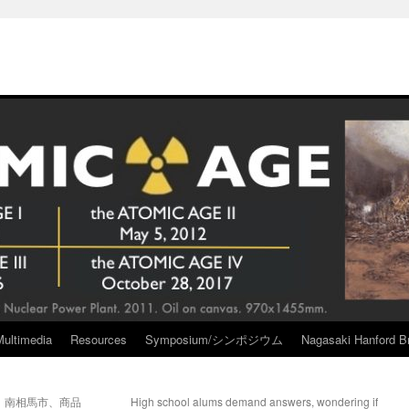
Multimedia
Resources
Symposium/シンポジウム
Nagasaki Hanford Br
 南相馬市、商品
High school alums demand answers, wondering if