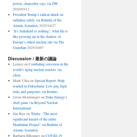
power, chancellor says via DW
2026/03/12
President Trump’s radical attack on
radiation safety via Bulletin of the
Atomic Scientists
2025/10/27
‘It’s Sellafield or nothing’: what life is
like growing up in the shadow of
Europe’s oldest nuclear site via The
Guardian
2025/10/07
Discussion / 最新の議論
Leonsz
on
Combating corrosion in the
world’s aging nuclear reactors via
c&en
Mark Ultra
on
Special Report: Help
wanted in Fukushima: Low pay, high
risks and gangsters via Reuters
Grom Montenegro
on
Duke Energy’s
shell game via Beyond Nuclear
International
Jim Rice
on
Trinity: “The most
significant hazard of the entire
Manhattan Project” via Bulletin of
Atomic Scientists
Barbarra BBonney
on
COVID-19