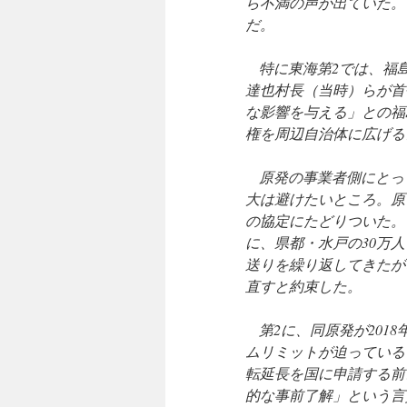
ら不満の声が出ていた。
だ。
特に東海第2では、福
達也村長（当時）らが首
な影響を与える」との福
権を周辺自治体に広げる
原発の事業者側にとっ
大は避けたいところ。原
の協定にたどりついた。 
に、県都・水戸の30万
送りを繰り返してきたが
直すと約束した。
第2に、同原発が2018
ムリミットが迫っていると
転延長を国に申請する前
的な事前了解」という言