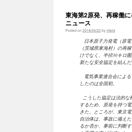
東海第2原発、再稼働にむ
ニュース
Posted on
2018/04/22
by
nfield
日本原子力発電（原電
（茨城県東海村）の再稼
けでなく、半径30キロ
新たな安全協定を結んだ
電気事業連合会による
したのは全国初。
こうした協定は法的な
するため、原発を持つ電
きた。ところが、東京電
自治体は、事故に備えた
るか否か、事前に判断す