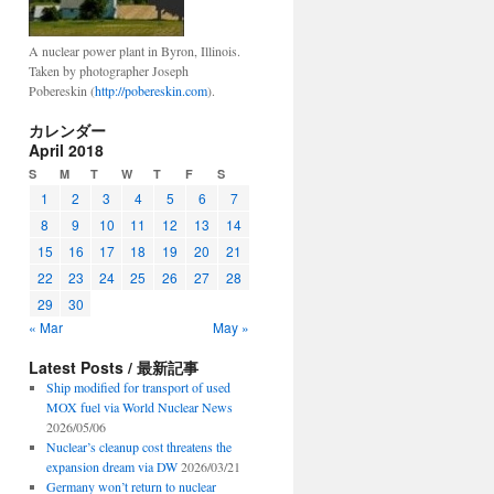
A nuclear power plant in Byron, Illinois.
Taken by photographer Joseph
Pobereskin (
http://pobereskin.com
).
カレンダー
April 2018
S
M
T
W
T
F
S
1
2
3
4
5
6
7
8
9
10
11
12
13
14
15
16
17
18
19
20
21
22
23
24
25
26
27
28
29
30
« Mar
May »
Latest Posts / 最新記事
Ship modified for transport of used
MOX fuel via World Nuclear News
2026/05/06
Nuclear’s cleanup cost threatens the
expansion dream via DW
2026/03/21
Germany won’t return to nuclear