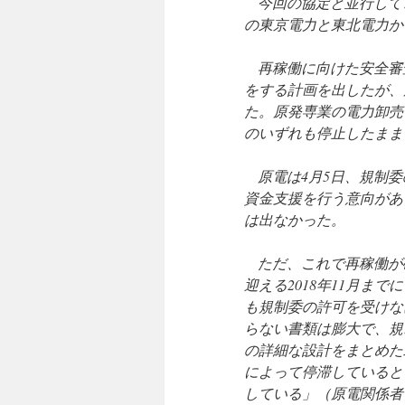
今回の協定と並行して
の東京電力と東北電力か
再稼働に向けた安全審査
をする計画を出したが、
た。原発専業の電力卸売
のいずれも停止したまま
原電は4月5日、規制委
資金支援を行う意向があ
は出なかった。
ただ、これで再稼働が確
迎える2018年11月ま
も規制委の許可を受けな
らない書類は膨大で、規
の詳細な設計をまとめた
によって停滞していると
している」（原電関係者