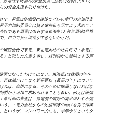
、原電は東海第2の安全投資に必要な投資について
らの資金支援も取り付けた。
で、原電は防潮堤の建設など1740億円の追加投資
原子力規制委員会は資金確保策も示すよう求めてい
会社である原電は保有する東海第2と敦賀原発2号機
で、自力で資金調達ができないからだ。
の審査会合で東電、東北電両社の社長名で「原電に
る」と記した文書を示し、規制委から疑問とする声
実になったわけではない。東海第2は稼働40年を
でに、再稼働だけでなく延長運転（最長20年）について
ければ、廃炉になる。そのために準備しなければな
制委から追加で求められることも多い。例えば設備
工事計画の審査は、原電側の書類の提出遅れや不備
いう。「電力会社からの応援部隊の助けを得て作業
）というが、マンパワー的にも、半年余りというタ