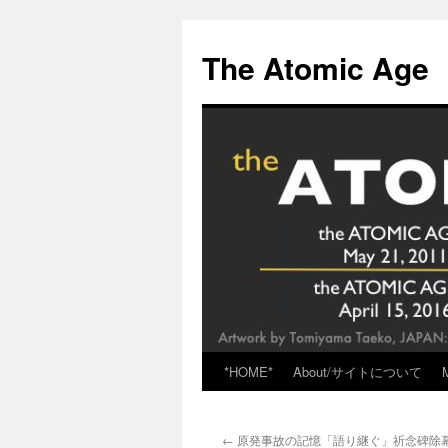
Skip
to
The Atomic Age
content
*HOME*
About/サイトについて
←
原発事故の記憶「語り継ぐ」祈念碑除幕式