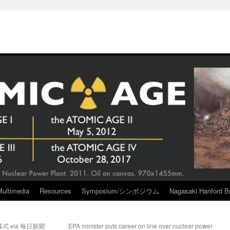
Multimedia
Resources
Symposium/シンポジウム
Nagasaki Hanford Br
 via 毎日新聞
EPA minister puts career on line over nuclear power