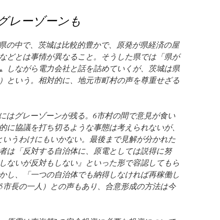
グレーゾーンも
県の中で、茨城は比較的豊かで、原発が県経済の屋
などとは事情が異なること。そうした県では「県が
〟しながら電力会社と話を詰めていくが、茨城は県
）という。相対的に、地元市町村の声を尊重せざる
にはグレーゾーンが残る。6市村の間で意見が食い
的に協議を打ち切るような事態は考えられないが、
というわけにもいかない。最後まで見解が分かれた
者は「反対する自治体に、原電としては説得に努
しないが反対もしない』といった形で容認してもら
かし、「一つの自治体でも納得しなければ再稼働し
5市長の一人）との声もあり、合意形成の方法は今