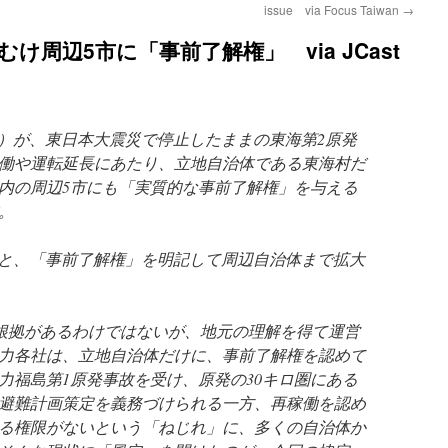
issue via Focus Taiwan
→
け周辺5市に「事前了解権」 via JCast
）が、東日本大震災で停止したままの東海第2原発
働や運転延長にあたり、立地自治体である東海村だ
圏内の周辺5市にも「実質的な事前了解権」を与える
。
と、「事前了解権」を明記して周辺自治体まで拡大
根拠があるわけではないが、地元の理解を得て運営
力各社は、立地自治体だけに、事前了解権を認めて
力福島第1原発事故を受け、原発の30キロ圏にある
避難計画策定を義務づけられる一方、再稼働を認め
る権限がないという「ねじれ」に、多くの自治体か