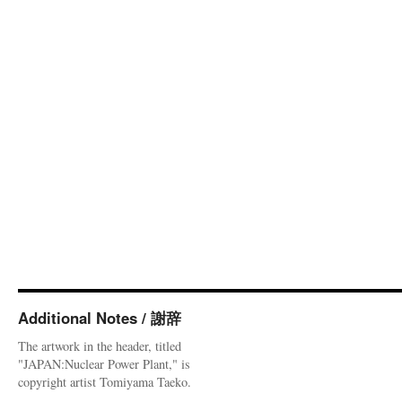
Additional Notes / 謝辞
The artwork in the header, titled
"JAPAN:Nuclear Power Plant," is
copyright artist Tomiyama Taeko.