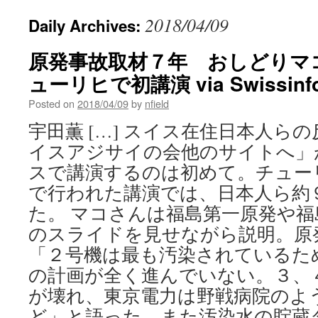
2018/04/09
Daily Archives:
原発事故取材７年 おしどりマ
ューリヒで初講演 via Swissinfo
Posted on
2018/04/09
by
nfield
宇田薫 […] スイス在住日本人ら
イスアジサイの会他のサイトへ」
スで講演するのは初めて。チュー
で行われた講演では、日本人ら約
た。 マコさんは福島第一原発や
のスライドを見せながら説明。原
「２号機は最も汚染されているた
の計画が全く進んでいない。３、
が壊れ、東京電力は野戦病院のよ
ど」と語った。また汚染水の貯蔵