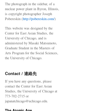
The photograph in the sidebar, of a
nuclear power plant in Byron, Illinois,
is copyright photographer Joseph
Pobereskin (
http://pobereskin.com/
)
This website was designed by the
Center for East Asian Studies, the
University of Chicago, and is
administered by Masaki Matsumoto,
Graduate Student in the Masters of
Arts Program for the Social Sciences,
the University of Chicago.
Contact / 連絡先
If you have any questions, please
contact the Center for East Asian
Studies, the University of Chicago at
773-702-2715 or
japanatchicago@uchicago.edu.
The Atomic Age