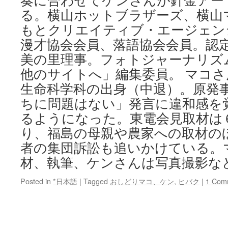
奏に合わせてケンさんが針金アー
る。横山ホットブラザーズ、横山
もとクリエイティブ・エージェン
漫才協会会員、落語協会会員。認定
美の里理事。フォトジャーナリズム誌「
他のサイトへ」編集委員。 マコ
生命科学科の出身（中退）。原発
ちに問題はない」発言に違和感を
るようになった。東電会見取材は
り、福島の母親や農家への取材の
者の集団訴訟も追いかけている。
材、執筆、ケンさんは写真撮影な
Posted in
*日本語
|
Tagged
おしどりマコ、ケン
,
ヒバク
|
1 Com