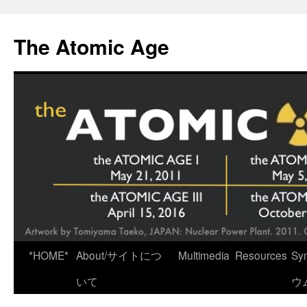
Skip
to
The Atomic Age
content
*HOME*
About/サイトにつ
Multimedia
Resources
Sy
いて
ウ