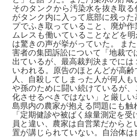
そのタンクから汚染水を抜き取る
がタンク内に入って底部に残った
プでふき取っていること、廃炉作
ムレスも働いていることなどを明
は驚きの声が挙がっていた。 ま
害者の集団訴訟について「地裁で
出ているが、最高裁判決までには
いわれる。原告のほとんどが高齢
人、自殺してしまった人が何人も
や孫のために闘い続けているが、
化させるべきではない」と厳しい
島県内の農家が抱える問題にも触
「定期健診や被ばく線量測定を受
員と違い、農家は自営業だからと
置が講じられていない。自治体は