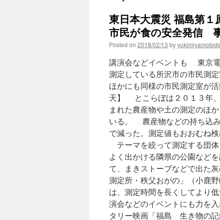
東日本大震災 福島第
市民が食の安全発信 事
Posted on
2018/02/13
by
yukimiyamotod
講演会などイベントも 東京電
測定している所沢市の市民測定
ほかにも同様の市民測定室が活
天】 とこらぼは２０１３年、
まれた農産物や土の測定のほか
いる。 農産物などの持ち込み
で減った。測定値もおおむね検
テーマを絞って測定する団体
よく出かける隣県の公園などを
て、まきストーブなどで出た灰
測定所・秩父おがの」（小鹿野
は、測定時間を長くしてより低
演会などのイベントにも力を入
タリー映画「福島 生き物の記