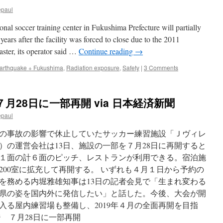
「原
epaul
発」
争
 soccer training center in Fukushima Prefecture will partially
点
に
ears after the facility was forced to close due to the 2011
き
aster, its operator said …
Continue reading
→
ょ
う
arthquake + Fukushima
,
Radiation exposure
,
Safety
|
3 Comments
告
示
推
28日に一部再開 via 日本経済新聞
進
派
epaul
８
人、
の事故の影響で休止していたサッカー練習施設「Ｊヴィレ
反
）の運営会社は13日、施設の一部を７月28日に再開すると
対
派
１面の計６面のピッチ、レストランが利用できる。宿泊施
３
200室に拡充して再開する。 いずれも４月１日から予約の
人、
を務める内堀雅雄知事は13日の記者会見で「生まれ変わる
１
１
県の姿を国内外に発信したい」と話した。今後、大会が開
人
入る屋内練習場も整備し、2019年４月の全面再開を目指
出
ジ ７月28日に一部再開
馬