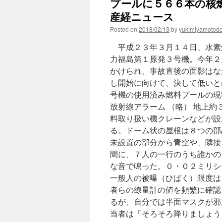
プールに５６６本の核燃
産経ニュース
Posted on
2018/02/13
by
yukimiyamotod
平成２３年３月１４日、水素
力福島第１原発３号機。今年２
かけられ、事故直後の面影はな
し開始に向けて、決して低いと
号機の使用済み燃料プールの現
放射線アラーム （略） 地上
料取り扱い機クレーンなどが設
る。ドーム状の屋根は８つの部
未設置の部分から青空や、隣接
間に、７人の一行のうち誰かの
な音で鳴った。０・０２ミリシ
一般人の被曝（ひばく）限度は
者らの線量計の値を頻繁に確認
るが、自分では半面マスクが邪
当者は「そろそろ降りましょう