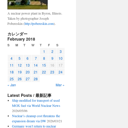
A nuclear power plant in Byron, Illinois.
Taken by photographer Joseph
Pobereskin (
http://pobereskin.com
).
カレンダー
February 2018
S
M
T
W
T
F
S
1
2
3
4
5
6
7
8
9
10
11
12
13
14
15
16
17
18
19
20
21
22
23
24
25
26
27
28
« Jan
Mar »
Latest Posts / 最新記事
Ship modified for transport of used
MOX fuel via World Nuclear News
2026/05/06
Nuclear’s cleanup cost threatens the
expansion dream via DW
2026/03/21
Germany won’t return to nuclear