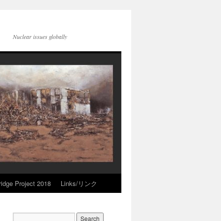
Nuclear issues globally
idge Project 2018
Links/リンク