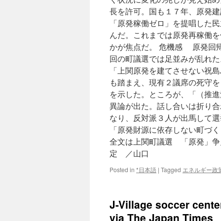
長を許可。国も１７年、原発建
「原発稼働ゼロ」を提唱した民
んだ。これまでは原発再稼働を
かが焦点だ。 危機感 原発回
回の町議選では足並みが乱れた
「上関原発を建てさせない祝島
も踏まえ、現有２議席の死守を
を示した。ところが、「（推進
異論が出た。話し合いは折り合
なり、反対派３人が出馬して選
「原発財源に依存しない町づく
全文は上関町議選 「原発」争
定 ／山口
Posted in
*日本語
|
Tagged
エネルギー政
J-Village soccer cente
via The Japan Times