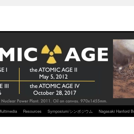
Multimedia
Resources
Symposium/シンポジウム
Nagasaki Hanford Br