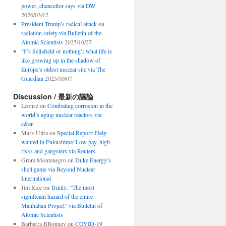
power, chancellor says via DW
2026/03/12
President Trump’s radical attack on
radiation safety via Bulletin of the
Atomic Scientists
2025/10/27
‘It’s Sellafield or nothing’: what life is
like growing up in the shadow of
Europe’s oldest nuclear site via The
Guardian
2025/10/07
Discussion / 最新の議論
Leonsz
on
Combating corrosion in the
world’s aging nuclear reactors via
c&en
Mark Ultra
on
Special Report: Help
wanted in Fukushima: Low pay, high
risks and gangsters via Reuters
Grom Montenegro
on
Duke Energy’s
shell game via Beyond Nuclear
International
Jim Rice
on
Trinity: “The most
significant hazard of the entire
Manhattan Project” via Bulletin of
Atomic Scientists
Barbarra BBonney
on
COVID-19