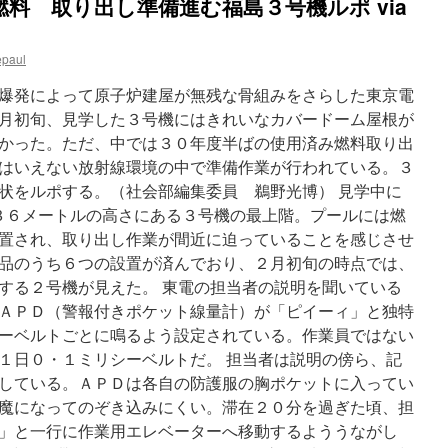
料 取り出し準備進む福島３号機ルポ via
epaul
爆発によって原子炉建屋が無残な骨組みをさらした東京電
月初旬、見学した３号機にはきれいなカバードーム屋根が
かった。ただ、中では３０年度半ばの使用済み燃料取り出
はいえない放射線環境の中で準備作業が行われている。３
状をルポする。（社会部編集委員 鵜野光博） 見学中に
約３６メートルの高さにある３号機の最上階。プールには燃
置され、取り出し作業が間近に迫っていることを感じさせ
品のうち６つの設置が済んでおり、２月初旬の時点では、
する２号機が見えた。 東電の担当者の説明を聞いている
ＡＰＤ（警報付きポケット線量計）が「ピイーィ」と独特
ーベルトごとに鳴るよう設定されている。作業員ではない
１日０・１ミリシーベルトだ。 担当者は説明の傍ら、記
している。ＡＰＤは各自の防護服の胸ポケットに入ってい
魔になってのぞき込みにくい。滞在２０分を過ぎた頃、担
」と一行に作業用エレベーターへ移動するよううながし