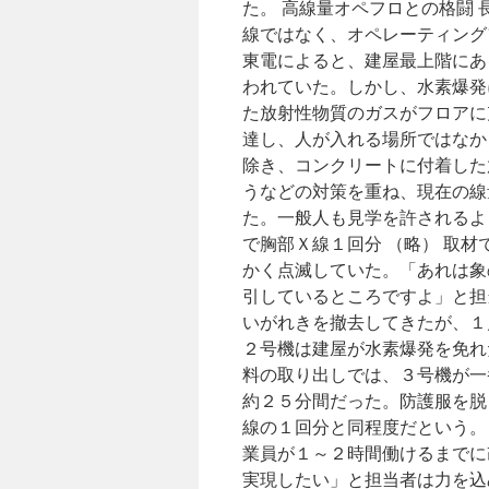
た。 高線量オペフロとの格闘
線ではなく、オペレーティング
東電によると、建屋最上階にあ
われていた。しかし、水素爆発
た放射性物質のガスがフロアに
達し、人が入れる場所ではなか
除き、コンクリートに付着した
うなどの対策を重ね、現在の線
た。一般人も見学を許されるよ
で胸部Ｘ線１回分 （略） 取
かく点滅していた。「あれは象
引しているところですよ」と担
いがれきを撤去してきたが、１
２号機は建屋が水素爆発を免れ
料の取り出しでは、３号機が一
約２５分間だった。防護服を脱
線の１回分と同程度だという。
業員が１～２時間働けるまでに
実現したい」と担当者は力を込