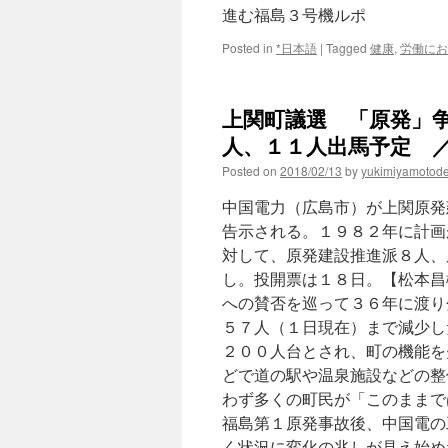
進む福島３号機ルポ
Posted in
*日本語
|
Tagged
健康
,
労働にお
上関町議選 「原発」
人、１１人出馬予定 ／山
Posted on
2018/02/13
by
yukimiyamotod
中国電力（広島市）が上関原発
告示される。１９８２年に計画
対して、原発建設推進派８人、
し。投開票は１８日。【松本昌
への賛否を巡って３６年に渡り
５７人（１日現在）まで減少し
２００人台とされ、町の機能を
どで道の駅や温泉施設などの整
わず多くの町民が「このままで
福島第１原発事故後、中国電の
く状況に変化の兆しが見え始め