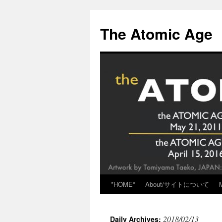
Skip
to
The Atomic Age
content
*HOME*
About/サイトについて
2018/02/13
Daily Archives: