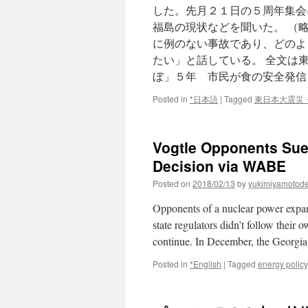
した。先月２１日の５周年集会
福島の現状などを聞いた。 （
に例のない事故であり、どのよ
たい」と話している。 全文は
ぼ」５年 市民が食の安全発信
Posted in
*日本語
|
Tagged
東日本大震災
Vogtle Opponents Sue
Decision via WABE
Posted on
2018/02/13
by
yukimiyamotod
Opponents of a nuclear power expan
state regulators didn’t follow their 
continue. In December, the Georgi
Posted in
*English
|
Tagged
energy policy