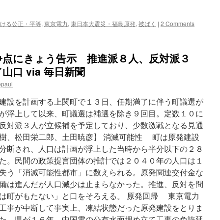
ける公正・平等
,
東京電力
,
東日本大震災・福島原発
,
被ばく
|
2 Comments
争点にきょう告示 推進派８人、反対派３
口 via 毎日新聞
epaul
建設を計画する上関町で１３日、任期満了に伴う町議選が
が浮上して以来、町議選は補選を除き９回目。定数１０に
反対派３人が立候補を予定しており、少数激戦となる見通
樹、松田栄二郎、土田暁彦】 消滅可能性 町は原発建設
分断され、人口は計画が浮上した当時から半分以下の２８
た。民間の政策提言団体の推計では２０４０年の人口は１
失う「消滅可能性都市」に数えられる。原発関連交付金な
備は進んだが人口減少は止まらなかった。推進、反対を問
は町がもたない」と口をそろえる。 原発回帰 東京電力
工事が中断して事実上、凍結状態だった原発建設をとりま
た。県が１６年、中国電の公有水面埋め立て工事の免許延