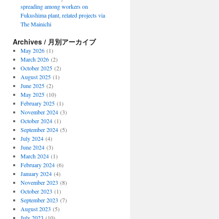
spreading among workers on
Fukushima plant, related projects via
The Mainichi
Archives / 月別アーカイブ
May 2026
(1)
March 2026
(2)
October 2025
(2)
August 2025
(1)
June 2025
(2)
May 2025
(10)
February 2025
(1)
November 2024
(3)
October 2024
(1)
September 2024
(5)
July 2024
(4)
June 2024
(3)
March 2024
(1)
February 2024
(6)
January 2024
(4)
November 2023
(8)
October 2023
(1)
September 2023
(7)
August 2023
(5)
July 2023
(10)