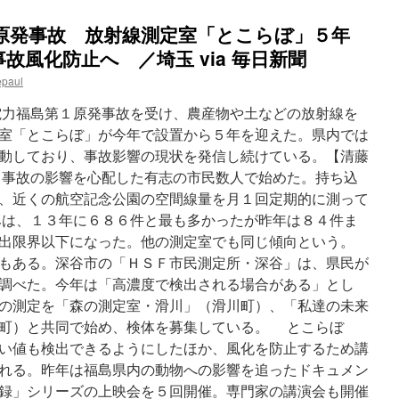
１原発事故 放射線測定室「とこらぼ」５年
故風化防止へ ／埼玉 via 毎日新聞
epaul
力福島第１原発事故を受け、農産物や土などの放射線を
室「とこらぼ」が今年で設置から５年を迎えた。県内では
動しており、事故影響の現状を発信し続けている。【清藤
事故の影響を心配した有志の市民数人で始めた。持ち込
、近くの航空記念公園の空間線量を月１回定期的に測って
は、１３年に６８６件と最も多かったが昨年は８４件ま
出限界以下になった。他の測定室でも同じ傾向という。
もある。深谷市の「ＨＳＦ市民測定所・深谷」は、県民が
調べた。今年は「高濃度で検出される場合がある」とし
の測定を「森の測定室・滑川」（滑川町）、「私達の未来
町）と共同で始め、検体を募集している。 とこらぼ
い値も検出できるようにしたほか、風化を防止するため講
れる。昨年は福島県内の動物への影響を追ったドキュメン
録」シリーズの上映会を５回開催。専門家の講演会も開催