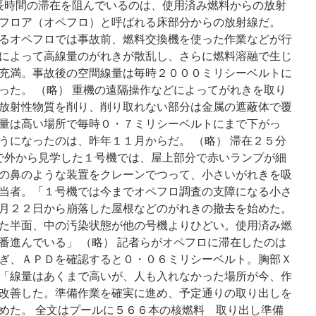
 長時間の滞在を阻んでいるのは、使用済み燃料からの放射
フロア（オペフロ）と呼ばれる床部分からの放射線だ。
るオペフロでは事故前、燃料交換機を使った作業などが行
によって高線量のがれきが散乱し、さらに燃料溶融で生じ
充満。事故後の空間線量は毎時２０００ミリシーベルトに
った。 （略） 重機の遠隔操作などによってがれきを取り
放射性物質を削り、削り取れない部分は金属の遮蔽体で覆
量は高い場所で毎時０・７ミリシーベルトにまで下がっ
うになったのは、昨年１１月からだ。 （略） 滞在２５分
材で外から見学した１号機では、屋上部分で赤いランプが細
の鼻のような装置をクレーンでつって、小さいがれきを吸
当者。「１号機では今までオペフロ調査の支障になる小さ
月２２日から崩落した屋根などのがれきの撤去を始めた。
た半面、中の汚染状態が他の号機よりひどい。使用済み燃
番進んでいる」 （略） 記者らがオペフロに滞在したのは
ぎ、ＡＰＤを確認すると０・０６ミリシーベルト。胸部Ｘ
「線量はあくまで高いが、人も入れなかった場所が今、作
改善した。準備作業を確実に進め、予定通りの取り出しを
めた。 全文はプールに５６６本の核燃料 取り出し準備