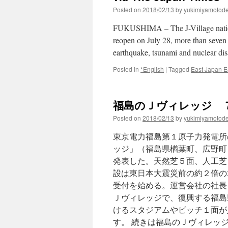
Posted on
2018/02/13
by
yukimiyamotod
FUKUSHIMA – The J-Village national
reopen on July 28, more than seven y
earthquake, tsunami and nuclear dis
Posted in
*English
|
Tagged
East Japan E
福島のＪヴィレッジ ７月
Posted on
2018/02/13
by
yukimiyamotod
東京電力福島第１原子力発電所
ッジ」（福島県楢葉町、広野町
発表した。天然芝５面、人工芝
設は東日本大震災前の約２倍の
受付を始める。運営会社の社長
Ｊヴィレッジで、復興する福島
けるスタジアムやピッチ１面が
す。 続きは福島のＪヴィレッ