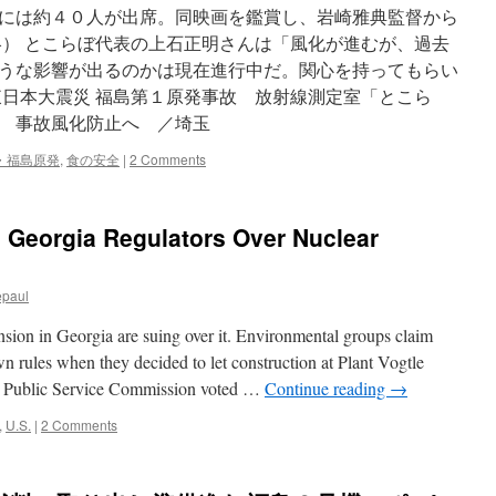
には約４０人が出席。同映画を鑑賞し、岩崎雅典監督から
略） とこらぼ代表の上石正明さんは「風化が進むが、過去
うな影響が出るのかは現在進行中だ。関心を持ってもらい
東日本大震災 福島第１原発事故 放射線測定室「とこら
 事故風化防止へ ／埼玉
・福島原発
,
食の安全
|
2 Comments
 Georgia Regulators Over Nuclear
epaul
sion in Georgia are suing over it. Environmental groups claim
own rules when they decided to let construction at Plant Vogtle
a Public Service Commission voted …
Continue reading
→
,
U.S.
|
2 Comments