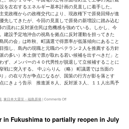
設を左右するエネルギー基本計画の見直しに着手した。
主党政権からの政権交代により、現政権下で原発回帰が進
優先してきたが、今回の見直しで原発の新増設に踏み込む
帰の流れに反対派住民は危機感を強めている。しかし、今
。建設予定地沖合の祝島を拠点に反対運動を担ってきた
島民の会」は昨秋、町議選で得票率が低落傾向にあること
目指し、島内の現職と元職のベテラン２人を推薦する方針
派の多い）本土側で票が取れる若い候補を出すべきだ」と
わず、メンバーの４０代男性が脱退して立候補することに
挙戦に突入する。 中ぶらりん （略） 町議選では当面の
り」の在り方が争点になるが、国策の行方が影を落とす
点にきょう告示 推進派８人、反対派３人、１１人出馬予
on
策
,
東日本大震災・福島原発
|
Comments Off
上
関
町
r in Fukushima to partially reopen in July
議
選