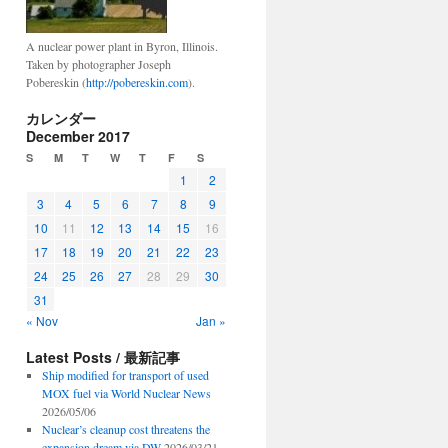
A nuclear power plant in Byron, Illinois.
Taken by photographer Joseph
Pobereskin (
http://pobereskin.com
).
カレンダー
December 2017
S
M
T
W
T
F
S
1
2
3
4
5
6
7
8
9
10
11
12
13
14
15
16
17
18
19
20
21
22
23
24
25
26
27
28
29
30
31
« Nov
Jan »
Latest Posts / 最新記事
Ship modified for transport of used
MOX fuel via World Nuclear News
2026/05/06
Nuclear’s cleanup cost threatens the
expansion dream via DW
2026/03/21