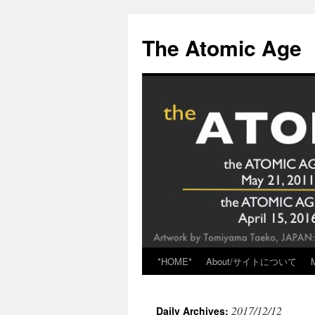
Skip
to
The Atomic Age
content
*HOME*
About/サイトについて
2017/12/12
Daily Archives: