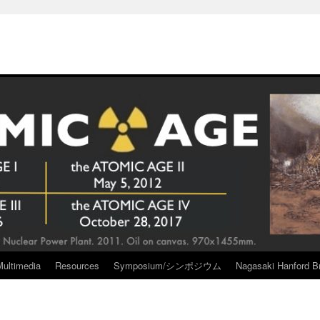
Multimedia
Resources
Symposium/シンポジウム
Nagasaki Hanford Br