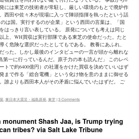
発には東芝の技術者が常駐し、厳しい環境のもとで廃炉作
、西田や佐々木が現場に入って陣頭指揮を執ったという話
るのは国。実行するのが企業」という西田の言葉は、「国
をはっきり言い表している。 原発についても考えは同じ
以上、WH買収は実行部隊である東芝の使命だった。たと
導く危険な選択だったとしてもである。 教養にあふれ、
だった。しかし最後のインタビューの一言が頭から離れな
福島第一に行っているんだ。原子力の本も読んだ」 このレベ
ートで約6400億円）の社運をかけた買収を決めていいはず
発まで作る「総合電機」という化け物を意のままに御せる
。誰よりも西田本人がその矛盾に悩んでいたはずだ。 ご
策
,
東日本大震災・福島原発
,
東芝
|
3 Comments
 monument Shash Jaa, is Trump trying
can tribes? via Salt Lake Tribune