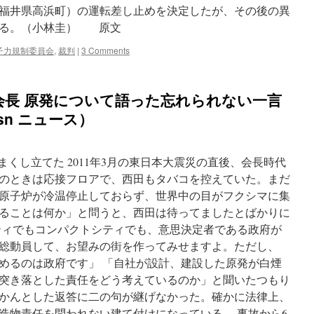
福井県高浜町）の運転差し止めを決定したが、その後の異
いる。（小林圭） 原文
子力規制委員会
,
裁判
|
3 Comments
会長 原発について語った忘れられない一言
msn ニュース）
まくし立てた 2011年3月の東日本大震災の直後、会長時代
のときは応接フロアで、西田もタバコを控えていた。まだ
原子炉が冷温停止しておらず、世界中の目がフクシマに集
ることは何か」と問うと、西田は待ってましたとばかりに
ティでもコンパクトシティでも、意思決定者である政府が
総動員して、お望みの街を作ってみせますよ。ただし、
めるのは政府です」 「自社が設計、建設した原発が白煙
突き落とした責任をどう考えているのか」と聞いたつもり
かんとした返答に二の句が継げなかった。確かに法律上、
造物責任を問われない建て付けになっている。 事故から6