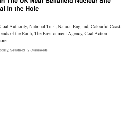
n The UK Near Sellafield Nuclear Site
l in the Hole
Authority, National Trust, Natural England, Colourful Coast
iends of the Earth, The Environment Agency, Coal Action
ore.
policy
,
Sellafield
|
2 Comments