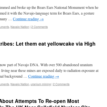
trimmed and broke up the Bears Ears National Monument when he
amed it with the Navajo-language term for Bears Ears, a gesture
th many …
Continue reading
→
numents
,
Navajo Nation
|
2 Comments
ribes: Let them eat yellowcake via High
s now part of Navajo DNA. With over 500 abandoned uranium
living near these mines are exposed daily to radiation exposure at
ormal background …
Continue reading
→
numents
,
Navajo Nation
,
uranium mining
|
2 Comments
m About Attempts To Re-open Most