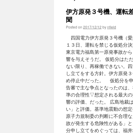
伊方原発３号機、運転差
聞
Posted on
2017/12/12
by
nfield
四国電力伊方原発３号機（愛
１３日、運転を禁じる仮処分決
東京電力福島第一原発事故から
響を与えそうだ。 仮処分はた
ない限り、再稼働できない。四
し立てをする方針。伊方原発３
め停止中だった。 仮処分を申
告審で主な争点となったのは、
準の合理性▽想定される最大の
響の評価、だった。 広島地裁
い」と評価。基準地震動の想定
原子力規制委の判断に不合理な
故が発生する危険性がある」と
分申し立てをめぐっては、福井