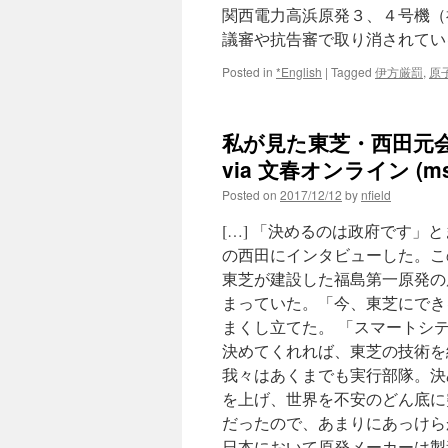
関西電力高浜原発３、４号機（
議審や抗告審で取り消されて
Posted in
*English
|
Tagged
伊方厳罰
,
原
私が見た東芝・西田元
via 文春オンライン (
Posted on
2017/12/12
by
nfield
[…] 「決めるのは政府です」と
の西田にインタビューした。こ
東芝が建設した福島第一原発の
まっていた。「今、東芝にでき
まくし立てた。 「スマートシ
決めてくれれば、東芝の技術を
我々はあくまでも実行部隊。決
を上げ、世界を不安のどん底に
だったので、あまりにあっけら
日本において原発メーカーは製