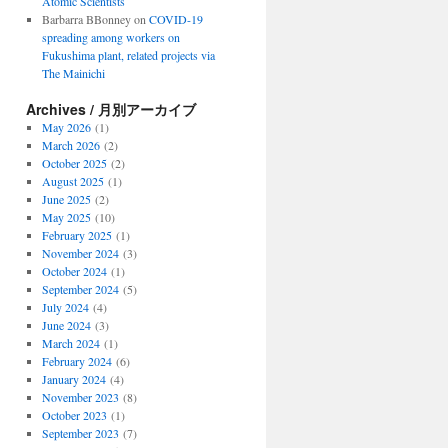
Atomic Scientists
Barbarra BBonney
on
COVID-19
spreading among workers on
Fukushima plant, related projects via
The Mainichi
Archives / 月別アーカイブ
May 2026
(1)
March 2026
(2)
October 2025
(2)
August 2025
(1)
June 2025
(2)
May 2025
(10)
February 2025
(1)
November 2024
(3)
October 2024
(1)
September 2024
(5)
July 2024
(4)
June 2024
(3)
March 2024
(1)
February 2024
(6)
January 2024
(4)
November 2023
(8)
October 2023
(1)
September 2023
(7)