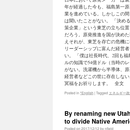
年が経過した今も、福島第一原
業を進めている。しかしこの間
は聞いたことがない。 「決め
策企業」という東芝の立ち位置
だろう。原発推進を国が決めた
えそれが、東芝を存亡の危機に
リーダーシップに富んだ経営者
い。 「僕は社長時代、2回も
ルの知識で54億ドル（当時のレ
がない。洗濯機から半導体、原
経営者などこの世に存在しない
冥福をお祈りします。 全文
Posted in
*English
|
Tagged
エネルギー政
By renaming new Utah
to divide Native Ameri
Posted on
2017/12/12
by
nfield