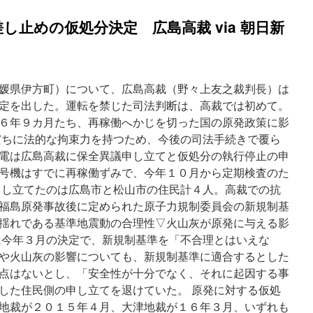
し止めの仮処分決定 広島高裁 via 朝日新
媛県伊方町）について、広島高裁（野々上友之裁判長）は
定を出した。運転を禁じた司法判断は、高裁では初めて。
６年９カ月たち、再稼働へかじを切った国の原発政策に影
だちに法的な拘束力を持つため、今後の司法手続きで覆ら
電は広島高裁に保全異議申し立てと仮処分の執行停止の申
号機はすでに再稼働ずみで、今年１０月から定期検査のた
し立てたのは広島市と松山市の住民計４人。高裁での抗
福島原発事故後に定められた原子力規制委員会の新規制基
揺れである基準地震動の合理性▽火山灰が原発に与える影
は今年３月の決定で、新規制基準を「不合理とはいえな
や火山灰の影響についても、新規制基準に適合するとした
点はないとし、「安全性が十分でなく、それに起因する事
した住民側の申し立てを退けていた。 原発に対する仮処
地裁が２０１５年４月、大津地裁が１６年３月、いずれも