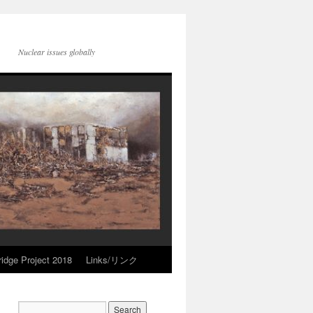
Nuclear issues globally
idge Project 2018
Links/リンク