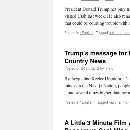
President Donald Trump not only 
visited Utah last week. He also ren
that could be courting trouble wi
Posted in
*English
|
Tagged
national mo
Trump’s message for t
Country News
Posted on
2017/12/12
by
nfield
By Jacqueline Keeler Uranium, it’
mines on the Navajo Nation, people 
a rate several times higher than n
Posted in
*English
|
Tagged
national mo
A Little 3 Minute Fil