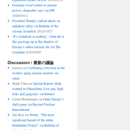
Germany won’t return to nuclear
power, chancellor says via DW
2026/03/12
President Trump’s radical attack on
radiation safety via Bulletin of the
Atomic Scientists
2025/10/27
‘It’s Sellafield or nothing’: what life is
like growing up in the shadow of
Europe’s oldest nuclear site via The
Guardian
2025/10/07
Discussion / 最新の議論
Leonsz
on
Combating corrosion in the
world’s aging nuclear reactors via
c&en
Mark Ultra
on
Special Report: Help
wanted in Fukushima: Low pay, high
risks and gangsters via Reuters
Grom Montenegro
on
Duke Energy’s
shell game via Beyond Nuclear
International
Jim Rice
on
Trinity: “The most
significant hazard of the entire
Manhattan Project” via Bulletin of