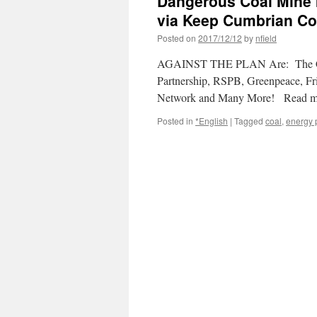
Dangerous Coal Mine I
via Keep Cumbrian Coa
Posted on
2017/12/12
by
nfield
AGAINST THE PLAN Are: The Coal 
Partnership, RSPB, Greenpeace, Fr
Network and Many More! Read m
Posted in
*English
|
Tagged
coal
,
energy 