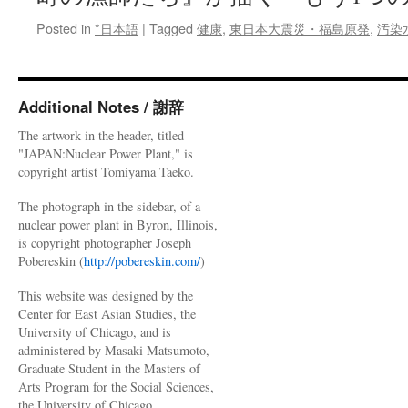
Posted in
*日本語
|
Tagged
健康
,
東日本大震災・福島原発
,
汚染
Additional Notes / 謝辞
The artwork in the header, titled
"JAPAN:Nuclear Power Plant," is
copyright artist Tomiyama Taeko.
The photograph in the sidebar, of a
nuclear power plant in Byron, Illinois,
is copyright photographer Joseph
Pobereskin (
http://pobereskin.com/
)
This website was designed by the
Center for East Asian Studies, the
University of Chicago, and is
administered by Masaki Matsumoto,
Graduate Student in the Masters of
Arts Program for the Social Sciences,
the University of Chicago.