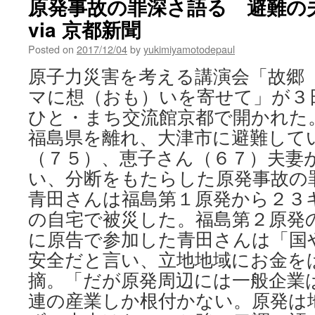
原発事故の罪深さ語る 避難の
via 京都新聞
Posted on
2017/12/04
by
yukimiyamotodepaul
原子力災害を考える講演会「故郷
マに想（おも）いを寄せて」が３
ひと・まち交流館京都で開かれた
福島県を離れ、大津市に避難して
（７５）、恵子さん（６７）夫妻
い、分断をもたらした原発事故の
青田さんは福島第１原発から２３
の自宅で被災した。福島第２原発
に原告で参加した青田さんは「国
安全だと言い、立地地域にお金を
摘。「だが原発周辺には一般企業
連の産業しか根付かない。原発は