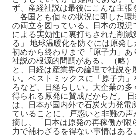
ず、産経社説は最後にこんな主張
「各国とも個々の状況に即した環
の両立を図っている。日本の現況
による実効性に裏打ちされた削減
る」 地球温暖化を防ぐには原発
初めから終わりまで「原子力」あ
社説の根源的問題がある。 （略）
と、日経は産業界の論理で社説を
い。ベストミックスに「原子力」
ろなど、日経らしい。大企業の多
得られる原発に賛成だからだ。 日経
は、日本が国内外で石炭火力発電
ていることに、戸惑いと非難の声
摘し、「日本は原発の再稼働が限
力で補わざるを得ない事情はある