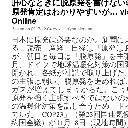
肝心なときに脱原発を書けない
原発肯定はわかりやすいが… via P
Online
Posted on
2017/12/04
by
yukimiyamotodepaul
日本に原発は必要なのか。新聞に
る。読売、産経、日経は「原発は
が、朝日と毎日は「脱原発」を主張
月、ドイツで地球温暖化対策の国際
開かれ、各紙が社説で取り上げた
の主張は弱い。脱原発を進めれば
ガスが増えてしまうからだ。こう
原発を強く主張すべきではないのか
の温暖化対策を話し合うため、ド
ていた「COP23」（第23回国連
約国会議）が11月18日（現地時