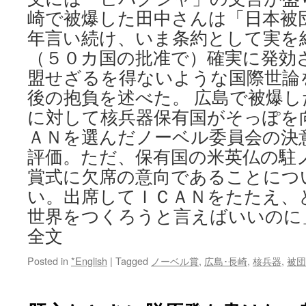
崎で被爆した田中さんは「日本被
年言い続け、いま条約として実を
（５０カ国の批准で）確実に発効
盟せざるを得ないような国際世論
後の抱負を述べた。 広島で被爆
に対して核兵器保有国がそっぽを
ＡＮを選んだノーベル委員会の決
評価。ただ、保有国の米英仏の駐
賞式に欠席の意向であることにつ
い。出席してＩＣＡＮをたたえ、
世界をつくろうと言えばいいのに」
全文
Posted in
*English
|
Tagged
ノーベル賞
,
広島･長崎
,
核兵器
,
被団