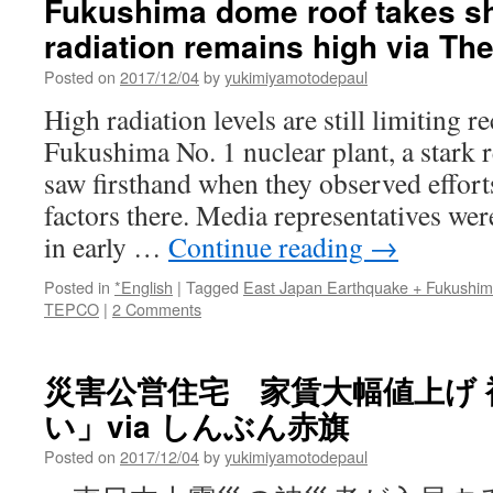
Fukushima dome roof takes sh
radiation remains high via T
Posted on
2017/12/04
by
yukimiyamotodepaul
High radiation levels are still limiting 
Fukushima No. 1 nuclear plant, a stark re
saw firsthand when they observed effort
factors there. Media representatives were
in early …
Continue reading
→
Posted in
*English
|
Tagged
East Japan Earthquake + Fukushi
TEPCO
|
2 Comments
災害公営住宅 家賃大幅値上げ
い」via しんぶん赤旗
Posted on
2017/12/04
by
yukimiyamotodepaul