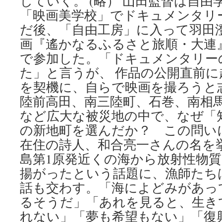
していく。 (略） 山田監督は自
「映画美学校」でドキュメンタリ
だ後、「自由工房」に入って羽田
画『遙かなるふるさと旅順・大連
で参加した。「ドキュメンタリー
た」と言うが、 作品の公開直前
を契機に、自らで映画を撮ろうと
陸前高田、南三陸町、石巻、南相
など広大な被災地の中で、なぜ「
の新地町を選んだか？ この問い
在住の詩人、和合亮一さんの名を挙
島第1原発近くの海から放射性物
揚がったという話題に、漁師たち
話も交わす。「海によどみがあっ
るそうだ」「あれを見ると、生き
れない」「夢も希望もない」「復