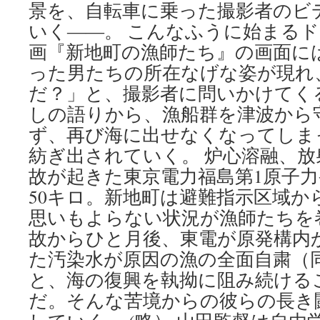
景を、自転車に乗った撮影者のビ
いく――。 こんなふうに始まる
画『新地町の漁師たち』の画面に
った男たちの所在なげな姿が現れ
だ？」と、撮影者に問いかけてく
しの語りから、漁船群を津波から
ず、再び海に出せなくなってしま
紡ぎ出されていく。 炉心溶融、放
故が起きた東京電力福島第1原子
50キロ。新地町は避難指示区域か
思いもよらない状況が漁師たちを
故からひと月後、東電が原発構内
た汚染水が原因の漁の全面自粛（
と、海の復興を執拗に阻み続ける
だ。そんな苦境からの彼らの長き