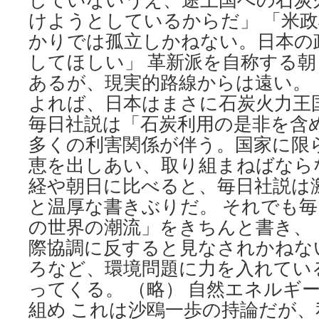
けようとしているからだ」 「米
かりでは孤立しかねない。日本の
してほしい」 革新派を自称する
あるが、現実的路線からは遠い。 
よれば、日本はまさに石炭火力王
毎日社説は「石炭利用の是非を含
多くの利害関係が伴う。国家に限
恵を出しあい、取り組まねばなら
経や朝日に比べると、毎日社説は
と温厚な書きぶりだ。 それでも
の世界の潮流」をきちんと書き、
際協調に反すると見なされかねな
ろなど、環境問題に力を入れてい
ってくる。 （略） 自然エネルギ
組め これは沙鴎一歩の持論だが