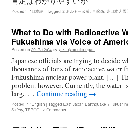
肯定はわかりやすいが…
Posted in
*日本語
|
Tagged
エネルギー政策
,
再稼働
,
東日本大震
What to Do with Radioactive W
Fukushima via Voice of Ameri
Posted on
2017/12/04
by
yukimiyamotodepaul
Japanese officials are trying to decide w
thousands of tons of radioactive water
Fukushima nuclear power plant. […] Th
problem however. Currently, the water i
large …
Continue reading
→
Posted in
*English
|
Tagged
East Japan Earthquake + Fukushi
Safety
,
TEPCO
|
2 Comments