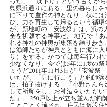
った。 「浜下り」という古くか
島県浜通りにある。里の暮らしを
に下りて豊作の神となり、秋には
び、力を再生して帰るという循環
が、新地町の「安波祭」は、浜の
全を祈願する神事だ。 地元で「
れる神社の神輿が集落を練り歩き
は漁師たちが神輿とともに海に入
り）をする。かつては毎年行われ
少なくなり、今では5年に1度の
ょうど2011年11月3日が「安波
いたが、「見に行こう」と釣師浜
は、拍子抜けする。「小野さんら
して祈願をし、お神酒をいただい
た」。 250戸以上が立ち並んだ
ことごとく流され、住民は仮設住