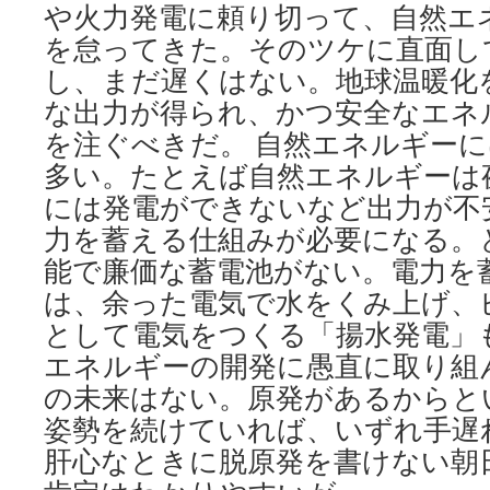
や火力発電に頼り切って、自然エ
を怠ってきた。そのツケに直面し
し、まだ遅くはない。地球温暖化
な出力が得られ、かつ安全なエネ
を注ぐべきだ。 自然エネルギー
多い。たとえば自然エネルギーは
には発電ができないなど出力が不
力を蓄える仕組みが必要になる。
能で廉価な蓄電池がない。電力を
は、余った電気で水をくみ上げ、
として電気をつくる「揚水発電」
エネルギーの開発に愚直に取り組
の未来はない。原発があるからと
姿勢を続けていれば、いずれ手遅
肝心なときに脱原発を書けない朝