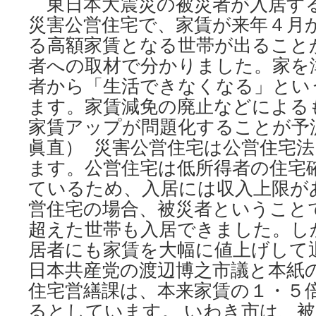
東日本大震災の被災者が入居す
災害公営住宅で、家賃が来年４月
る高額家賃となる世帯が出ること
者への取材で分かりました。家を
者から「生活できなくなる」とい
ます。家賃減免の廃止などによる
家賃アップが問題化することが予
眞直） 災害公営住宅は公営住宅
ます。公営住宅は低所得者の住宅
ているため、入居には収入上限が
営住宅の場合、被災者ということ
超えた世帯も入居できました。し
居者にも家賃を大幅に値上げして
日本共産党の渡辺博之市議と本紙
住宅営繕課は、本来家賃の１・５
るとしています。 いわき市は、