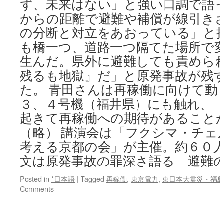
ず、未来はない」と強い口調で語
からの距離で避難や補償が線引き
の分断と対立をあおっている」と
も橋一つ、道路一つ隔てた場所で
生んだ。県外に避難しても責めら
残るも地獄』だ」と原発事故が残
た。 青田さんは再稼働に向けて
３、４号機（福井県）にも触れ、
起きて再稼働への期待があること
（略） 講演会は「フクシマ・チ
考える京都の会」が主催。約６０
文は原発事故の罪深さ語る 避難
Posted in
*日本語
|
Tagged
再稼働
,
東京電力
,
東日本大震災・福
Comments