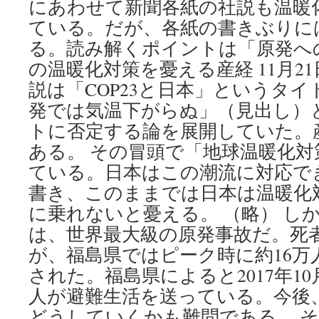
にあわせて新聞各紙の社説も温暖
ている。だが、各紙の書きぶりに
る。読み解くポイントは「原発へ
の温暖化対策を憂える産経 11月2
説は「COP23と日本」というタ
発では気温下がらぬ」（見出し）
トに否定する論を展開していた。
ある。 その冒頭で「地球温暖化
ている。日本はこの潮流に対応で
書き、このままでは日本は温暖化
に乗れないと憂える。 （略） し
は、世界最大級の原発事故だ。死
が、福島県ではピーク時に約16万
された。福島県によると2017年10月
人が避難生活を送っている。今後
どうしていくかも難問である。 