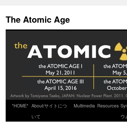
Skip
to
The Atomic Age
content
*HOME*
About/サイトにつ
Multimedia
Resources
Sy
いて
ウ