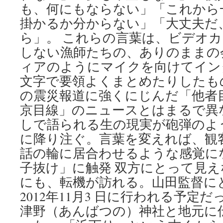
も、何にもならない」「これから一生
掛かるか分からない」「大丈夫だ
ら」。 これらの言葉は、ビデオ
しない漁師たちの、ありのままの
ィアのようにマイクを向けてイン
文字で要領よくまとめたりしたも
の震災報道に強くにじんだ「他者
京目線」のニュースとはまるで異
しで語られる生の現実が砲弾のよ
に降り注ぐ。言葉を変えれば、観
話の輪に居合わせるような感覚にな
子抜け」に触発 双方にとって見
にも、転機が訪れる。山田監督に
2012年11月3 日に行われる予定
津野（あんばつの）神社と地元に