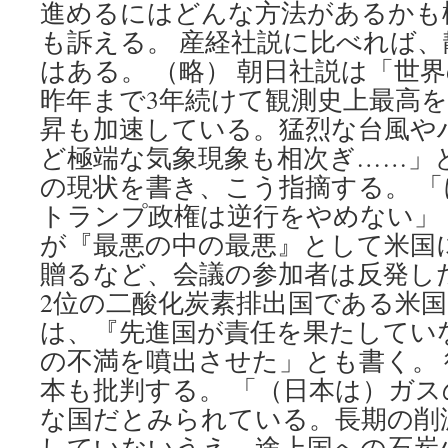
進めるにはどんな方法があるかも
も訴える。 産経社説に比べれば
はある。 （略） 朝日社説は「世
昨年まで3年続けて観測史上最高
昇も加速している。猛烈な台風や
ど極端な気象現象も相次ぎ……」
の現状を書き、こう指摘する。 
トランプ政権は逆行をやめない」 
が『最悪の中の最悪』として米国
贈るなど、会議の参加者は反発し
2位の二酸化炭素排出国である米
は、『先進国が責任を果たしてい
の不満を噴出させた」とも書く。
本も批判する。 「（日本は）ガ
な国だとみられている。長期の削
していないうえ、途上国への石炭