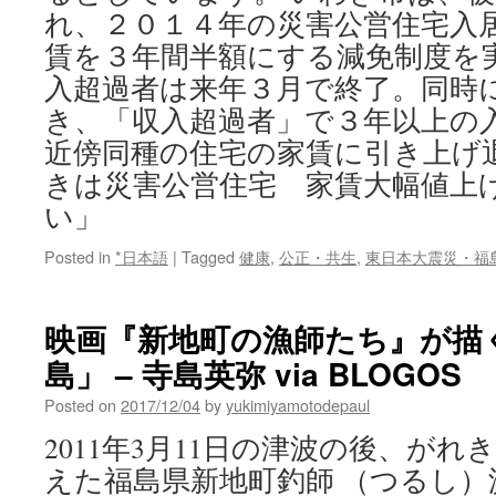
れ、２０１４年の災害公営住宅入
賃を３年間半額にする減免制度を
入超過者は来年３月で終了。同時
き、「収入超過者」で３年以上の
近傍同種の住宅の家賃に引き上げ
きは災害公営住宅 家賃大幅値上げ
い」
Posted in
*日本語
|
Tagged
健康
,
公正・共生
,
東日本大震災・福
映画『新地町の漁師たち』が描
島」 – 寺島英弥 via BLOGOS
Posted on
2017/12/04
by
yukimiyamotodepaul
2011年3月11日の津波の後、が
えた福島県新地町釣師 （つるし