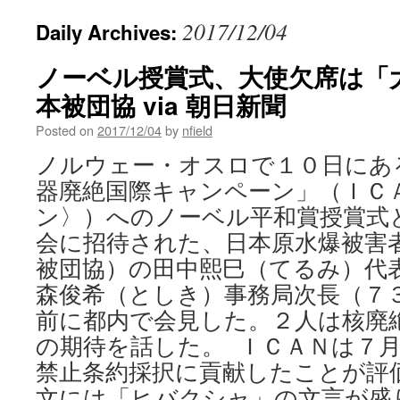
2017/12/04
Daily Archives:
ノーベル授賞式、大使欠席は「
本被団協 via 朝日新聞
Posted on
2017/12/04
by
nfield
ノルウェー・オスロで１０日にあ
器廃絶国際キャンペーン」（ＩＣ
ン〉）へのノーベル平和賞授賞式
会に招待された、日本原水爆被害
被団協）の田中熙巳（てるみ）代
森俊希（としき）事務局次長（７
前に都内で会見した。２人は核廃
の期待を話した。 ＩＣＡＮは７
禁止条約採択に貢献したことが評
文には「ヒバクシャ」の文言が盛