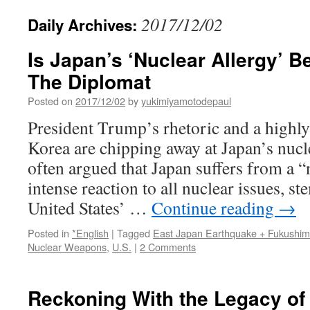
2017/12/02
Daily Archives:
Is Japan’s ‘Nuclear Allergy’ B
The Diplomat
Posted on
2017/12/02
by
yukimiyamotodepaul
President Trump’s rhetoric and a highly
Korea are chipping away at Japan’s nucle
often argued that Japan suffers from a 
intense reaction to all nuclear issues, 
United States’ …
Continue reading
→
Posted in
*English
|
Tagged
East Japan Earthquake + Fukushi
Nuclear Weapons
,
U.S.
|
2 Comments
Reckoning With the Legacy of