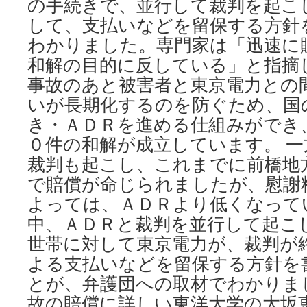
の手続きで、並行して裁判を起こ
して、支払いなどを留保する方針
わかりました。専門家は「迅速に
和解の目的に反している」と指摘
事故のあと被害者と東京電力との
いが長期化するのを防ぐため、国
き・ＡＤＲを進める仕組みができ
０件の和解が成立しています。 
裁判も起こし、これまでに前橋地
で賠償が命じられましたが、慰謝
よっては、ＡＤＲより低くなって
中、ＡＤＲと裁判を並行して起こ
世帯に対して東京電力が、裁判が
よる支払いなどを留保する方針を
とが、弁護団への取材でわかりまし
故の賠償に詳しい東洋大学の大坂