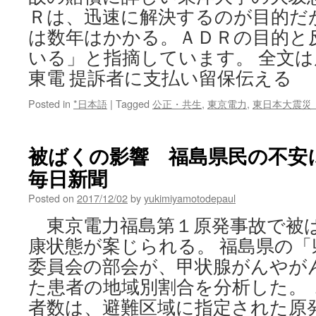
Ｒは、迅速に解決するのが目的だ
は数年はかかる。ＡＤＲの目的と
いる」と指摘しています。 全文
東電 提訴者に支払い留保伝える
Posted in
*日本語
|
Tagged
公正・共生
,
東京電力
,
東日本大震災
被ばくの影響 福島県民の不安に応
毎日新聞
Posted on
2017/12/02
by
yukimiyamotodepaul
東京電力福島第１原発事故で被
康状態が案じられる。 福島県の「
委員会の部会が、甲状腺がんやが
た患者の地域別割合を分析した。
者数は、避難区域に指定された原