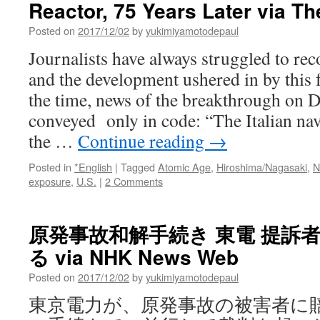
Reactor, 75 Years Later via Th
Posted on
2017/12/02
by
yukimiyamotodepaul
Journalists have always struggled to rec
and the development ushered in by this
the time, news of the breakthrough on 
conveyed only in code: “The Italian nav
the …
Continue reading
→
Posted in
*English
|
Tagged
Atomic Age
,
Hiroshima/Nagasaki
,
N
exposure
,
U.S.
|
2 Comments
原発事故和解手続き 東電 提訴
る via NHK News Web
Posted on
2017/12/02
by
yukimiyamotodepaul
東京電力が、原発事故の被害者に