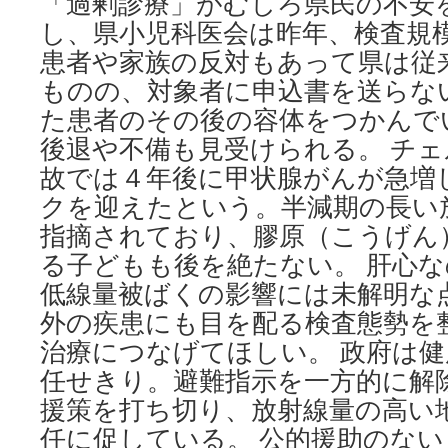
「過剰診療」がむしろ県民の不安
し、県小児科医会は昨年、検査規
患者や家族の反対もあって県は従
ものの、対象者に申込書を送らな
た患者のその後の容体をつかんで
後退や不備も見受けられる。 チ
故では４年後に甲状腺がんが急増
クを迎えたという。半減期の長い
指摘されており、膠原（こうげん
る子どもも後を絶たない。 肝心
低線量被ばくの影響には未解明な
外の疾患にも目を配る検査態勢を
治療につなげてほしい。 政府は
任せきり。避難指示を一方的に解
援策を打ち切り、放射線量の高い
任に促している。 公的援助のな