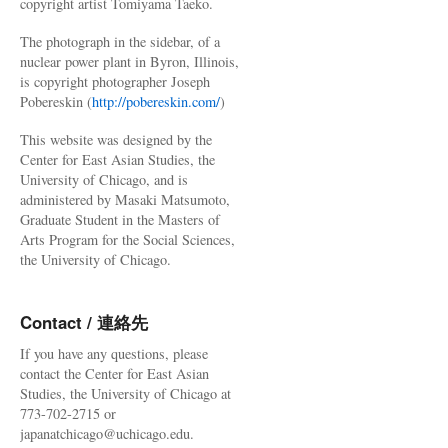
copyright artist Tomiyama Taeko.
The photograph in the sidebar, of a
nuclear power plant in Byron, Illinois,
is copyright photographer Joseph
Pobereskin (
http://pobereskin.com/
)
This website was designed by the
Center for East Asian Studies, the
University of Chicago, and is
administered by Masaki Matsumoto,
Graduate Student in the Masters of
Arts Program for the Social Sciences,
the University of Chicago.
Contact / 連絡先
If you have any questions, please
contact the Center for East Asian
Studies, the University of Chicago at
773-702-2715 or
japanatchicago@uchicago.edu.