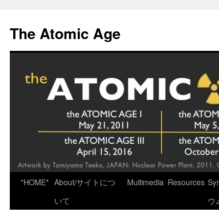
Skip
to
The Atomic Age
content
*HOME*
About/サイトにつ
Multimedia
Resources
Sy
いて
ウ