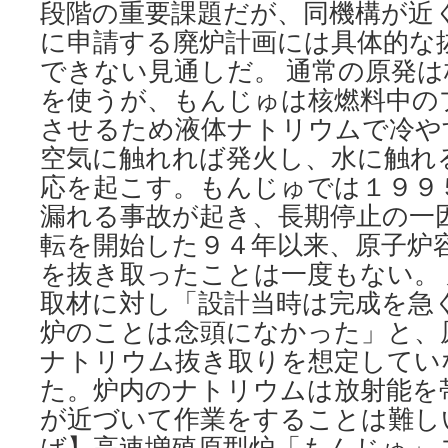
段階の重要課題だが、同機構が近
に申請する廃炉計画には具体的な
できない見通しだ。 通常の原発
を使うが、もんじゅは核燃料中の
させるため液体ナトリウムで冷や
空気に触れれば発火し、水に触れ
応を起こす。もんじゅでは１９９
漏れる事故が起き、長期停止の一因に
転を開始した９４年以来、原子炉
を抜き取ったことは一度もない。
取材に対し「設計当時は完成を急
炉のことは念頭になかった」と、
ナトリウム抜き取りを想定してい
た。炉内のナトリウムは放射能を
が近づいて作業をすることは難しい。
ば】高速増殖原型炉「もんじゅ」