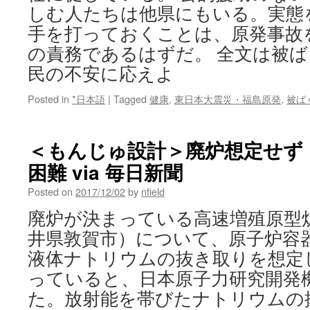
しむ人たちは他県にもいる。実態
手を打っておくことは、原発事故
の責務であるはずだ。 全文は被
民の不安に応えよ
Posted in
*日本語
|
Tagged
健康
,
東日本大震災・福島原発
,
被ば
＜もんじゅ設計＞廃炉想定せず
困難 via 毎日新聞
Posted on
2017/12/02
by
nfield
廃炉が決まっている高速増殖原型
井県敦賀市）について、原子炉容
液体ナトリウムの抜き取りを想定
っていると、日本原子力研究開発
た。放射能を帯びたナトリウムの