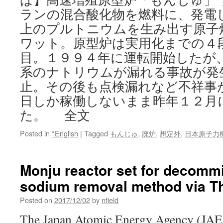
ランの混合酸化物を燃料に、発電
上のプルトニウムを生み出す原子
ワット。原型炉は実用化までの４
目。１９９４年に運転開始したが
系のナトリウムが漏れる事故が発
止。その後も点検漏れなど不祥事
日しか稼働しないまま昨年１２月
た。 全文
Posted in
*English
|
Tagged
もんじゅ
,
廃炉
,
想定外
,
日本原子力機構
Monju reactor set for decomm
sodium removal method via Th
Posted on
2017/12/02
by
nfield
The Japan Atomic Energy Agency (JAEA