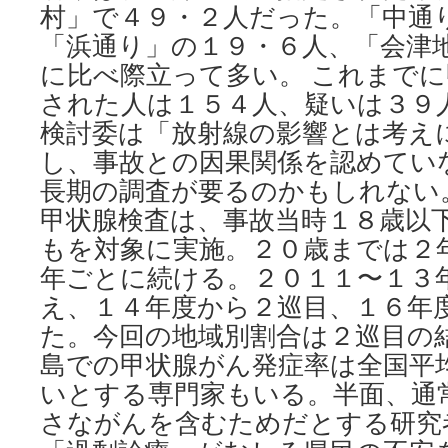
村」で４９・２人だった。「中通
「浜通り」の１９・６人、「会津
に比べ際立って多い。 これまで
された人は１５４人、疑いは３９
検討委は「放射線の影響とは考え
し、事故との因果関係を認めてい
長期の調査が要るのかもしれない。
甲状腺検査は、事故当時１８歳以
もを対象に実施。２０歳までは２
年ごとに続ける。２０１１〜１３
え、１４年度から２巡目、１６年
た。今回の地域別割合は２巡目の
島での甲状腺がん発症率は全国平
いとする専門家もいる。半面、通
さながんを含むためだとする研究