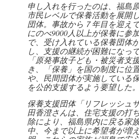
申し入れを行ったのは、福島
市民レベルで保養活動を展開
団体。事故から７年目を迎え
にのべ9000人以上が保養に参
で、受け入れている保養団体
し、支援の継続が困難になっ
「原発事故子ども・被災者支
き、「保養」を国の制度に位
や、民間団体が実施している
を公的支援するよう要望した
保養支援団体「リフレッシュ
田香澄さんは、住宅支援の打
除により、福島県内に戻る家
中、今まで以上に希望者が増