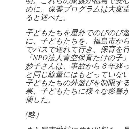
明。これらの家族が福島で安
めに、保養プログラムは大変
ると述べた。
子どもたちを屋外でのびのび
に、子どもたちを、福島市か
でバスで連れて行き、保育を
「NPO法人青空保育たけの子
妙子さんは、事故から６年経
と同じ線量にはもどっていな
子どもたちの外遊びを制限す
果、子どもたちに様々な影響
摘した。
(略）