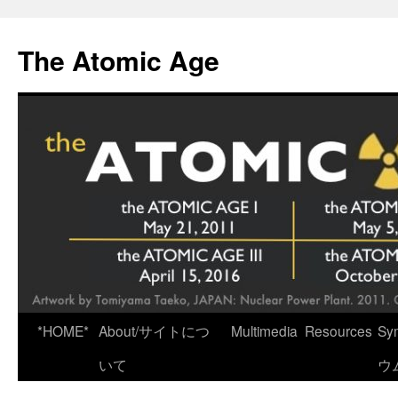
Skip
to
The Atomic Age
content
*HOME*
About/サイトにつ
Multimedia
Resources
Sy
いて
ウ