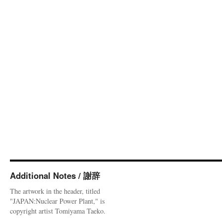
Additional Notes / 謝辞
The artwork in the header, titled
"JAPAN:Nuclear Power Plant," is
copyright artist Tomiyama Taeko.