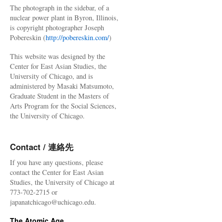
The photograph in the sidebar, of a
nuclear power plant in Byron, Illinois,
is copyright photographer Joseph
Pobereskin (
http://pobereskin.com/
)
This website was designed by the
Center for East Asian Studies, the
University of Chicago, and is
administered by Masaki Matsumoto,
Graduate Student in the Masters of
Arts Program for the Social Sciences,
the University of Chicago.
Contact / 連絡先
If you have any questions, please
contact the Center for East Asian
Studies, the University of Chicago at
773-702-2715 or
japanatchicago@uchicago.edu.
The Atomic Age