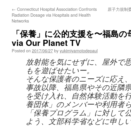
←
Connecticut Hospital Association Confronts
原子力規制
Radiation Dosage via Hospitals and Health
Networks
「保養」に公的支援を〜福島の
via Our Planet TV
Posted on
2017/06/27
by
yukimiyamotodepaul
放射能を気にせずに、屋外で
もを遊ばせたいー。
そんな保護者のニーズに応え
事故以降、福島県やその近隣
を受け入れ、自然体験活動を
養団体」のメンバーや利用者
「保養プログラム」に対して
よう、文部科学省などに申し