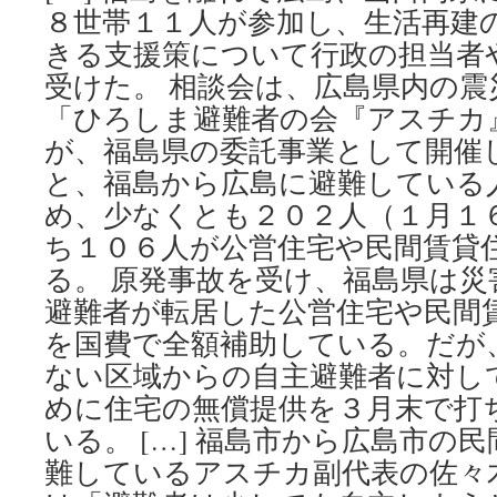
８世帯１１人が参加し、生活再建
きる支援策について行政の担当者
受けた。 相談会は、広島県内の震
「ひろしま避難者の会『アスチカ
が、福島県の委託事業として開催
と、福島から広島に避難している
め、少なくとも２０２人（１月１
ち１０６人が公営住宅や民間賃貸
る。 原発事故を受け、福島県は災
避難者が転居した公営住宅や民間
を国費で全額補助している。だが
ない区域からの自主避難者に対し
めに住宅の無償提供を３月末で打
いる。 […] 福島市から広島市の
難しているアスチカ副代表の佐々