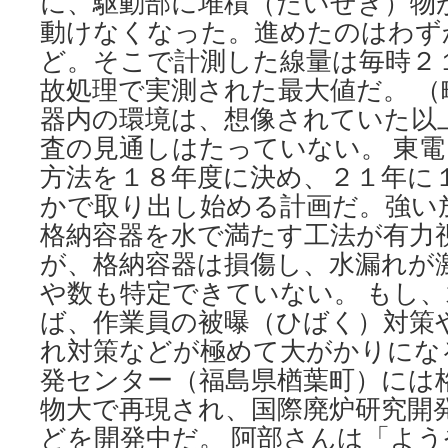
に、駆動部に堆積（たいせき）物
動けなくなった。進めたのはわず
ど。そこで計測した線量は毎時２
故処理で実測された最大値だ。 （
器内の環境は、想像されていた以
査の見通しはたっていない。 東
方法を１８年度に決め、２１年に
かで取り出し始める計画だ。強い
格納容器を水で満たす工法が有力
が、格納容器は損傷し、水漏れが
や数も特定できていない。 もし
ば、作業員の被曝（ひばく）対策
れ対策などが極めて大がかりにな
発センター（福島県楢葉町）には
物大で再現され、国際廃炉研究開
どを開発中だ。 阿部さんは「よ