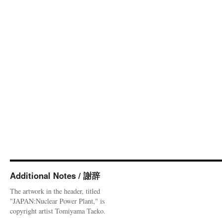
Additional Notes / 謝辞
The artwork in the header, titled
"JAPAN:Nuclear Power Plant," is
copyright artist Tomiyama Taeko.