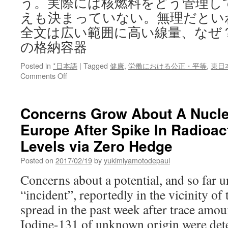
う。実際には核燃料をどう管理し
えも決まっていない。無理だとい
全文は広い範囲に高い線量、なぜ
の格納容器
Posted in
*日本語
|
Tagged
健康
,
労働における公正・平等
,
東日
on
Comments Off
広
い
範
Concerns Grow About A Nuclea
囲
Europe After Spike In Radioac
に
高
Levels via Zero Hedge
い
線
Posted on
2017/02/19
by
yukimiyamotodepaul
量、
Concerns about a potential, and so far u
な
ぜ？
“incident”, reportedly in the vicinity of 
福
spread in the past week after trace amou
島
第
Iodine-131 of unknown origin were dete
一