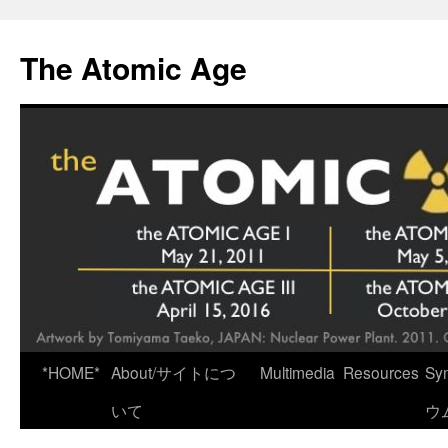
Skip
to
The Atomic Age
content
*HOME*
About/サイトにつ
Multimedia
Resources
Sy
いて
ウ