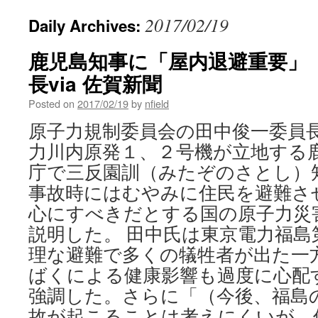
2017/02/19
Daily Archives:
鹿児島知事に「屋内退避重要」
長via 佐賀新聞
Posted on
2017/02/19
by
nfield
原子力規制委員会の田中俊一委員
力川内原発１、２号機が立地する
庁で三反園訓（みたぞのさとし）
事故時にはむやみに住民を避難さ
心にすべきだとする国の原子力災
説明した。 田中氏は東京電力福島
理な避難で多くの犠牲者が出た一
ばくによる健康影響も過度に心配
強調した。さらに「（今後、福島
故が起こることは考えにくいが、