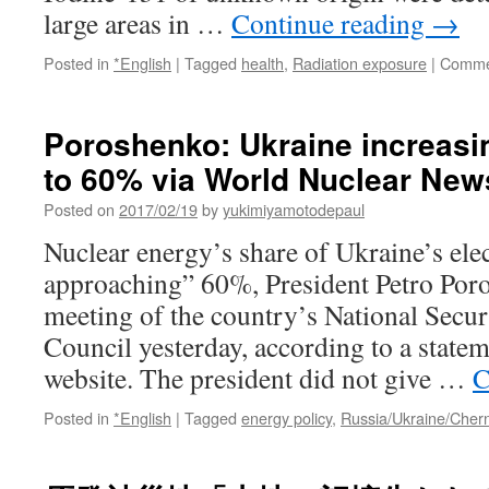
large areas in …
Continue reading
→
２
号
Posted in
*English
|
Tagged
health
,
Radiation exposure
|
Comme
機
の
格
納
Poroshenko: Ukraine increasi
容
to 60% via World Nuclear New
器
via
Posted on
2017/02/19
by
yukimiyamotodepaul
朝
日
Nuclear energy’s share of Ukraine’s elec
新
approaching” 60%, President Petro Poro
聞
meeting of the country’s National Secu
Council yesterday, according to a statem
website. The president did not give …
C
Posted in
*English
|
Tagged
energy policy
,
Russia/Ukraine/Cher