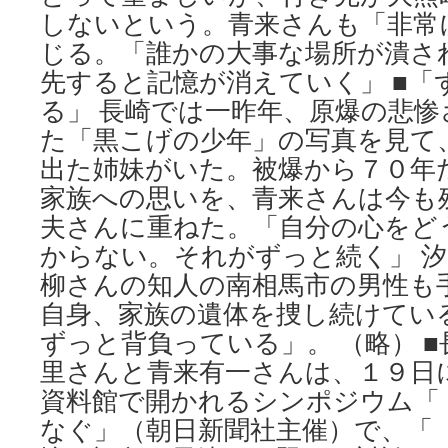
しないという。青来さんも「非常
じる。「誰かの大事な場所が潰さ
先すると記憶が消えていく」 ■「
る」 長崎では一昨年、原爆の悲
た「黒こげの少年」の写真を見て
出た姉妹がいた。被爆から７０年
家族への思いを、青来さんは今も
夫さんに重ねた。「自分の心をど
からない。それがずっと続く」 
柳さんの知人の南相馬市の男性も
自身、家族の遺体を捜し続けてい
ずっと背負っている」。 （略） ■
里さんと青来有一さんは、１９日
資料館で開かれるシンポジウム「
なぐ」（朝日新聞社主催）で、「