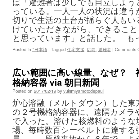
は「避難者は少しでも自立しよう
っている。一人一人の状況は違う
切りで生活の土台が揺らぐ人もい
けていただきながら、できること
と思っています」と話した。 も
Posted in
*日本語
|
Tagged
住宅支援
,
広島
,
避難者
|
Comments O
広い範囲に高い線量、なぜ？ 
格納容器 via 朝日新聞
Posted on
2017/02/19
by
yukimiyamotodepaul
炉心溶融（メルトダウン）した東
の２号機格納容器に、遠隔カメラ
で入った。溶けた核燃料のような
場、毎時数百シーベルトに達する
量……。原発事故から６年で、よ