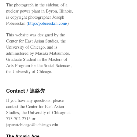
The photograph in the sidebar, of a
nuclear power plant in Byron, Illinois,
is copyright photographer Joseph
Pobereskin (
http://pobereskin.com/
)
This website was designed by the
Center for East Asian Studies, the
University of Chicago, and is
administered by Masaki Matsumoto,
Graduate Student in the Masters of
Arts Program for the Social Sciences,
the University of Chicago.
Contact / 連絡先
If you have any questions, please
contact the Center for East Asian
Studies, the University of Chicago at
773-702-2715 or
japanatchicago@uchicago.edu.
The Atomic Age