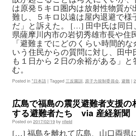
は原発５キロ圏内は放射性物質が
難し、５キロ以遠は屋内退避で様
だ」と訴えた。 […] 田中氏は同
県薩摩川内市の岩切秀雄市長や住
「避難までにどのくらい時間的な
いう住民からの質問に対し、田中
も１日から２日の余裕がある」と
む。
Posted in
*日本語
|
Tagged
三反園訓
,
原子力規制委員会
,
避難
|
広島で福島の震災避難者支援の
する避難者たち via 産経新聞
Posted on
2017/02/19
by
nfield
[…] 福島を離れて広島、山口両