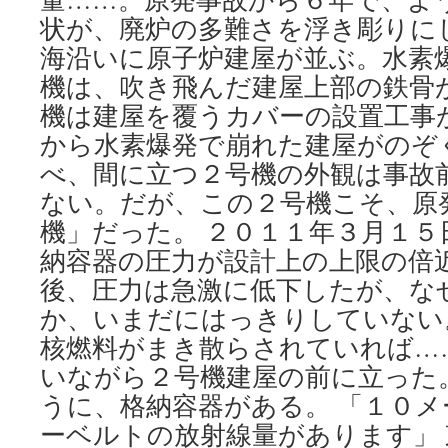
状が、廃炉の多難さを浮き彫りに
海沿いに原子炉建屋が並ぶ。水素
機は、吹き飛んだ建屋上部の鉄骨
機は建屋を覆うカバーの設置工事
から水素爆発で崩れた建屋がのぞ
べ、間に立つ２号機の外観は事故
ない。だが、この２号機こそ、原
機」だった。 ２０１１年３月１５
納容器の圧力が設計上の上限の倍
後、圧力は急激に低下したが、な
か、いまだにはっきりしていない
核燃料がまき散らされていれば…
いながら２号機建屋の前に立った
うに、格納容器がある。 「１０
ーベルトの放射線量があります」