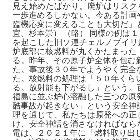
見え始めたばかり。廃炉はリスク
一歩進めるしかない。今ある計画
臨機応変に変えることも大切だ」
宜、杉本崇） （略） 同様の例は
を起こした旧ソ連チェルノブイリ
炉底部に核燃料が丸くかたまった
る。昨年、その原子炉全体を包む
た。事故後３０年でようやく完全
た。核燃料の処理は「５０年くら
る。放射能も下がるし」という。
福島に並ぶ炉心溶融した三つの原
酷事故が起きない」という安全神
理を通じて、私たちは原発への正
け、安全神話を消さなければなら
電は、２０２１年に「燃料取り出