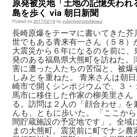
原発被災地「土地の記憶失われ
島を歩く via 朝日新聞
Posted on
2017/02/19
by
yukimiyamotodepaul
長崎原爆をテーマに書いてきた芥
世でもある青来有一さん（５８）
大震災から６年になるのを前に、
発のある福島県大熊町を訪ねた。
害に遭った人たちの苦悩と、被爆
しみとを重ねた。 青来さんは朝
崎市で開くシンポジウムで、３・
馬市に移住した作家の柳美里さん
る。訪問は２人の「顔合わせ」を
んも、ともに歩いた。 「ここか
間貯蔵施設の予定地です」。全域
まの大熊町。震災前に町でナシ農