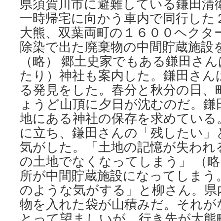
県須賀川市に避難している鎌田清
一時帰宅に向かう車内で同行した
大熊、双葉両町の１６００ヘクタ
除染で出た廃棄物の中間貯蔵施設
（略） 郷土史家でもある鎌田さ
たり）神社も案内した。鎌田さん
る発見をした。春分と秋分の日、
ょうど山頂に夕日が沈むのだ。鎌
地にある神社の保存を求めている
に立ち、鎌田さんの「残したい」
気がした。「土地の記憶が失われ
の土地でなくなってしまう」 （略
所が中間貯蔵施設になってしまう
のような気がする」と柳さん。県
物を入れた袋が山積みだ。それが
とって望ましいが、行き先が大熊