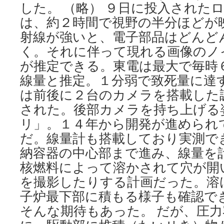
した。 （略） ９日に投入された
は、約２時間で視野の半分ほどが
射線が強いと、電子部品はどんど
く。それに伴って現れる画像のノ
が推定できる。東電は最大で毎時
線量と推定。１分弱で致死量に達す
は前後に２台のカメラを搭載した
された。後部カメラを持ち上げる
リ」。１４年から開発が進められ
だ。線量計も搭載しており実測で
納容器の中心部まで進み、線量を
核燃料によって溶かされて穴が開
を撮影したりする計画だった。溶
子炉最下部に積もる様子も確認で
そんな期待もあった。 だが、圧