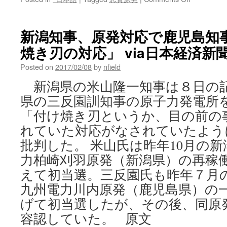
志
賀
原
新潟知事、原発対応で鹿児島知
発
焼き刃の対応」 via日本経済新
浸
水
Posted on
2017/02/08
by
nfield
対
策
新潟県の米山隆一知事は８日の
の
県の三反園訓知事の原子力発電所
不
十
「付け焼き刃というか、目の前の
分
れていた対応がなされていたよう
さ
際
批判した。 米山氏は昨年10月の
立
力柏崎刈羽原発（新潟県）の再稼
つ
（石
えて初当選。三反園氏も昨年７月
川
九州電力川内原発（鹿児島県）の
県）
げて初当選したが、その後、同原
via
KYT-
容認していた。 原文
TV.com