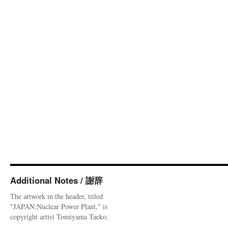
Additional Notes / 謝辞
The artwork in the header, titled
"JAPAN:Nuclear Power Plant," is
copyright artist Tomiyama Taeko.