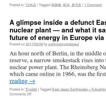
Posted in
*日本語
|
Tagged
再稼働
,
新潟
,
鹿児島
|
1 Comment
A glimpse inside a defunct E
nuclear plant — and what it s
future of energy in Europe via
Posted on
2017/02/08
by
yukimiyamotodepaul
An hour north of Berlin, in the middle 
reserve, a narrow smokestack rises into 
nuclear power plant. The Rheinsberg Nu
which came online in 1966, was the fir
reading
→
Posted in
*English
|
Tagged
East Japan Earthquake + Fukushi
on
Comments Off
A
glimpse