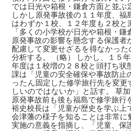
では日光や箱根・鎌倉方面と並ぶ
しかし原発事故後の１１年度、福
はわずか１校、１２年度も２校と
「多くの小学校が日光や箱根・鎌
原発事故の影響を懸念する保護者
配慮して変更せざるを得なかった
分析する。 （略） しかし、１５
年度は１校増の２８校と頭打ち状
課は「児童の安全確保や事故防止
ったん固定した修学旅行先を変更
しいのではないか」と話す。 草
原発事故前も後も福島で修学旅行
裕史校長は「児童が歴史を学ぶ上
会津藩の様子を知ることは非常に
実施の意義を指摘し、「児童、保