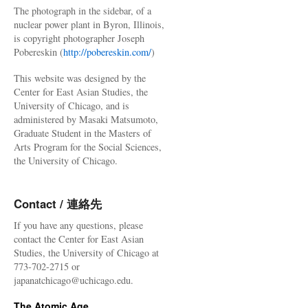
The photograph in the sidebar, of a
nuclear power plant in Byron, Illinois,
is copyright photographer Joseph
Pobereskin (
http://pobereskin.com/
)
This website was designed by the
Center for East Asian Studies, the
University of Chicago, and is
administered by Masaki Matsumoto,
Graduate Student in the Masters of
Arts Program for the Social Sciences,
the University of Chicago.
Contact / 連絡先
If you have any questions, please
contact the Center for East Asian
Studies, the University of Chicago at
773-702-2715 or
japanatchicago@uchicago.edu.
The Atomic Age