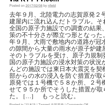
for
Posted on
2017/02/08
by
nfield
India
via
去年９月、北陸電力の志賀原発２
The
建屋内に流れ込んだトラブル。そ
Hind
全国の原子力施設での調査の結果
策の不十分さが際立つ形となった
年９月、大雨で敷地内の道路が冠
の隙間から大量の雨水が原子炉建
そのトラブルを受け、原子力規制
国の原子力施設の浸水対策の状況
んどの施設では東日本大震災を契
部からの水の浸入を防ぐ措置が取
原発では１号機で５８か所、２号
せて９５か所でそうした措置が取
た。 […] もっと読む。
on
Posted in
*日本語
|
Tagged
志賀原発
|
Comments Off