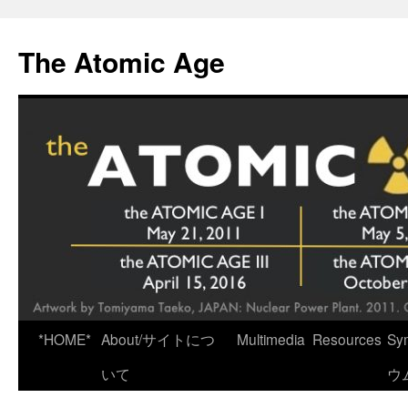
Skip
to
The Atomic Age
content
*HOME*
About/サイトにつ
Multimedia
Resources
Sy
いて
ウ