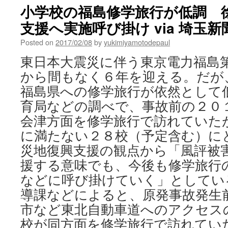
inside
小学校の福島修学旅行が低調 
a
支援へ実施呼び掛け via 埼玉新
defunct
East
Posted on
2017/02/08
by
yukimiyamotodepaul
German
nuclear
東日本大震災に伴う東京電力福島
plant
から間もなく６年を迎える。だが
—
and
福島県への修学旅行が依然として
what
育局などの調べで、事故前の２０
it
says
会津方面を修学旅行で訪れていた
about
に満たない２８校（予定含む）に
the
future
災地復興支援の観点から「風評被
of
援する意味でも、今後も修学旅行
energy
などに呼び掛けていく」としてい
in
Europe
導課などによると、原発事故発生
via
市など東北自動車道へのアクセス
PRI
校が同方面を修学旅行で訪れてい