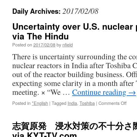
2017/02/08
Daily Archives:
Uncertainty over U.S. nuclear p
via The Hindu
Posted on
2017/02/08
by
nfield
There is uncertainty surrounding the co
nuclear reactors in India after Toshiba
out of the reactor building business. Offi
expecting some clarity in a month after
meeting. × “We …
Continue reading
→
on
Posted in
*English
|
Tagged
India
,
Toshiba
|
Comments Off
Uncer
over
U.S.
志賀原発 浸水対策の不十分さ
nucle
via KYT-TV.com
plant