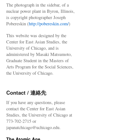
The photograph in the sidebar, of a
nuclear power plant in Byron, Illinois,
is copyright photographer Joseph
Pobereskin (
http://pobereskin.com/
)
This website was designed by the
Center for East Asian Studies, the
University of Chicago, and is
administered by Masaki Matsumoto,
Graduate Student in the Masters of
Arts Program for the Social Sciences,
the University of Chicago.
Contact / 連絡先
If you have any questions, please
contact the Center for East Asian
Studies, the University of Chicago at
773-702-2715 or
japanatchicago@uchicago.edu.
The Atomic Age