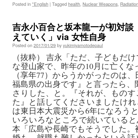
Posted in
*English
|
Tagged
health
,
Nuclear Weapons
,
Radiatio
吉永小百合と坂本龍一が初対談
えていく」via 女性自身
Posted on
2017/01/29
by
yukimiyamotodepaul
（抜粋） 吉永「ただ、子どもだ
な登山家で、昨年の10月に亡くな
（享年77）からうかがったのは、
福島県の出身です』と言ったら、
さりした、と。『それが、ものす
た』と話してくださいましたけれ
は東日本大震災から6年になろう
いろいろなところで続いていると
本「広島や長崎でもそうでした。
婚も、就職も難しかったという話