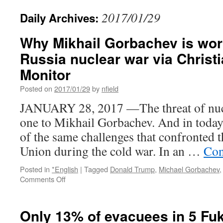
2017/01/29
Daily Archives:
Why Mikhail Gorbachev is wor
Russia nuclear war via Christ
Monitor
Posted on
2017/01/29
by
nfield
JANUARY 28, 2017 —The threat of nucle
one to Mikhail Gorbachev. And in today
of the same challenges that confronted 
Union during the cold war. In an …
Con
Posted in
*English
|
Tagged
Donald Trump
,
Michael Gorbachev
on
Comments Off
Why
Mikhail
Gorbachev
Only 13% of evacuees in 5 F
is