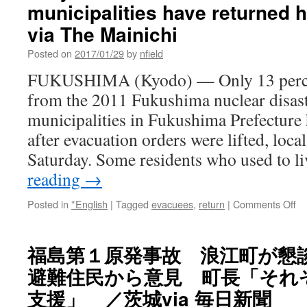
municipalities have returned 
worrying
about
via The Mainichi
US-
Russia
Posted on
2017/01/29
by
nfield
nuclear
FUKUSHIMA (Kyodo) — Only 13 percen
war
via
from the 2011 Fukushima nuclear disaste
Christian
municipalities in Fukushima Prefecture
Science
Monitor
after evacuation orders were lifted, local
Saturday. Some residents who used to l
reading
→
on
Posted in
*English
|
Tagged
evacuees
,
return
|
Comments Off
On
1
of
福島第１原発事故 浪江町が懇
ev
避難住民から意見 町長「それ
in
5
支援」 ／茨城via 毎日新聞
Fu