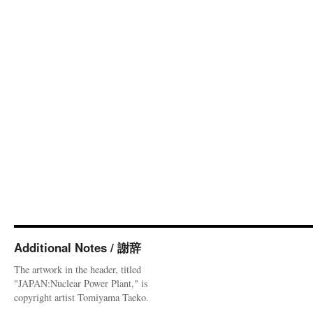
Additional Notes / 謝辞
The artwork in the header, titled
"JAPAN:Nuclear Power Plant," is
copyright artist Tomiyama Taeko.