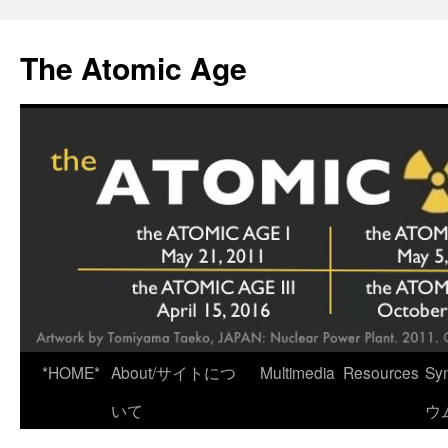
Skip
to
The Atomic Age
content
*HOME*
About/サイトにつ
Multimedia
Resources
Sy
いて
ウ