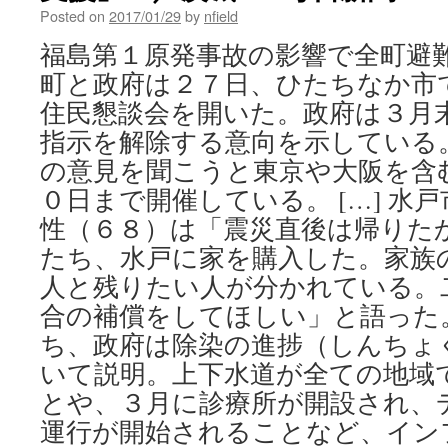
mu
Posted on
2017/01/29
by
nfield
ha
福島第１原発事故の影響で全町避
re
h
町と政府は２７日、ひたちなか市
as
住民懇談会を開いた。政府は３月
of
Ja
指示を解除する意向を示している
vi
の意見を聞こうと東京や大阪を含
Th
Ma
０日まで開催している。 […] 水
性（６８）は「震災直後は帰りた
たち、水戸に家を購入した。家族
人と残りたい人が分かれている。
合の補償をしてほしい」と語った
ち、政府は除染の進捗（しんちょ
いて説明。上下水道が全ての地域
とや、３月に診療所が開設され、
運行が開始されることなど、イン