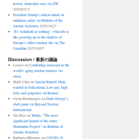
power, chancellor says via DW
2026/03/12
President Trump’s radical attack on
radiation safety via Bulletin of the
Atomic Scientists
2025/10/27
‘It’s Sellafield or nothing’: what life is
like growing up in the shadow of
Europe’s oldest nuclear site via The
Guardian
2025/10/07
Discussion / 最新の議論
Leonsz
on
Combating corrosion in the
world’s aging nuclear reactors via
c&en
Mark Ultra
on
Special Report: Help
wanted in Fukushima: Low pay, high
risks and gangsters via Reuters
Grom Montenegro
on
Duke Energy’s
shell game via Beyond Nuclear
International
Jim Rice
on
Trinity: “The most
significant hazard of the entire
Manhattan Project” via Bulletin of
Atomic Scientists
Barbarra BBonney
on
COVID-19