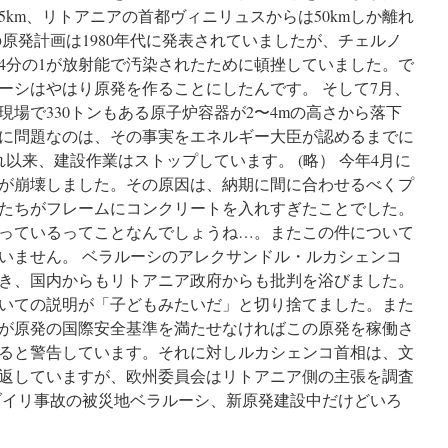
5km、リトアニアの首都ヴィニリュスからは50kmしか離れ
原発計画は1980年代に発表されていましたが、チェルノ
4分の1が放射能で汚染されたために頓挫していました。で
ルーシはやはり原発を作ることにしたんです。 そして7月、
場で330トンもある原子炉容器が2〜4mの高さから落下
に問題なのは、その事実をエネルギー大臣が認めるまでに
以来、建設作業はストップしています。 (略） 今年4月に
が崩壊しました。その原因は、納期に間に合わせるべくプ
たちがフレームにコンクリートを入れすぎたことでした。
っているってことなんでしょうね…。またこの件について
いません。 ベラルーシのアレクサンドル・ルカシェンコ
き、国内からもリトアニア政府からも批判を浴びました。
いての説明が「子どもみたいだ」と切り捨てました。また
が原発の国際安全基準を満たせなければこの原発を稼働さ
ると警告しています。それに対しルカシェンコ首相は、文
返していますが、欧州委員会はリトアニア側の主張を調査
ブイリ事故の被災地ベラルーシ、新原発建設中だけどいろ