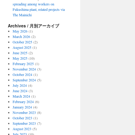
spreading among workers on
Fukushima plant, related projects via
The Mainichi
Archives / 月別アーカイブ
May 2026
(1)
March 2026
(2)
October 2025
(2)
August 2025
(1)
June 2025
(2)
May 2025
(10)
February 2025
(1)
November 2024
(3)
October 2024
(1)
September 2024
(5)
July 2024
(4)
June 2024
(3)
March 2024
(1)
February 2024
(6)
January 2024
(4)
November 2023
(8)
October 2023
(1)
September 2023
(7)
August 2023
(5)
July 2023
(10)