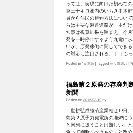
っては、実現に向けた初めての
発三十キロ圏内のいちき串木野
員から住民の避難方法について
らは主要な避難道路が一本だけ
知事は視察結果を踏まえ、今月
発を一時停止するよう九電に求
いが、原発稼働に関してできる
の対応も注目される。 […] も
Posted in
*日本語
|
Tagged
三反園訓
,
川内
福島第２原発の存廃判断
新聞
Posted on
2016/08/19
by
世耕弘成経済産業相は19日、
島第２原子力発電所の廃炉につ
と同列に扱うことは難しい」と
合って判断すべきもの」と改め