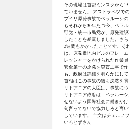
その現場は首都ミンスクから15
ていません。 アストラベツでの
ブイリ原発事故でベラルーシの
もそれから30年たつ今、ベラ
野党・統一市民党が、原発建設現
したことを暴露しました。さら
2週間もかかったことです。それ
は、原発敷地内ビルのフレーム
レッシャーをかけられた作業員
安全第一の原発を突貫工事で作
も、政府は詳細を明らかにして
首相はこの事故の後も沈黙を貫
リトアニアの大臣は、事故につ
リトアニア政府は、ベラルーシ
せないよう国際社会に働きかけ
句言ってないで協力しろと言い
しています。 全文はチェルノ
いろとずさん