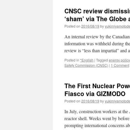
CNSC review dismissin
‘sham’ via The Globe 
Posted on
2016/08/19
by
yukimiyamotod
An internal review by the Canadian
information was withheld during the 
review is “less than impartial” an
Posted in
*English
|
Tagged
energy policy
Safety Commission (CNSC)
|
1 Comment
The First Nuclear Pow
Fiasco via GIZMODO
Posted on
2016/08/19
by
yukimiyamotod
In July, construction workers at the
reactor shell. Weeks went by before
prompting international concerns ab