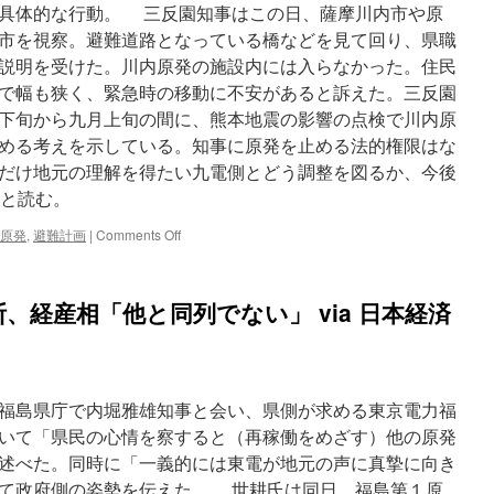
具体的な行動。 三反園知事はこの日、薩摩川内市や原
市を視察。避難道路となっている橋などを見て回り、県職
説明を受けた。川内原発の施設内には入らなかった。住民
で幅も狭く、緊急時の移動に不安があると訴えた。三反園
下旬から九月上旬の間に、熊本地震の影響の点検で川内原
める考えを示している。知事に原発を止める法的権限はな
だけ地元の理解を得たい九電側とどう調整を図るか、今後
っと読む。
on
原発
,
避難計画
|
Comments Off
川
内
避
、経産相「他と同列でない」 via 日本経済
難
計
画
「見
直
福島県庁で内堀雅雄知事と会い、県側が求める東京電力福
す」
三
いて「県民の心情を察すると（再稼働をめざす）他の原発
反
述べた。同時に「一義的には東電が地元の声に真摯に向き
園
て政府側の姿勢を伝えた。 世耕氏は同日、福島第１原
知