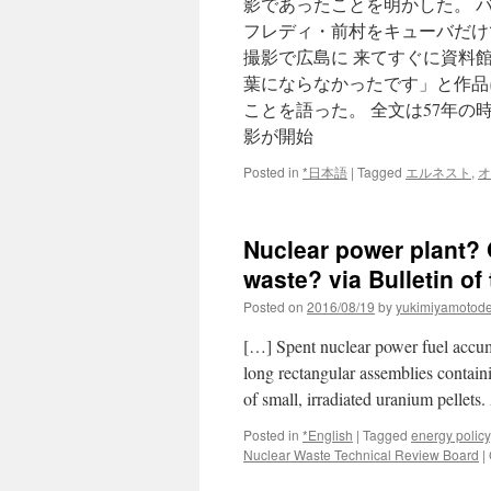
影であったことを明かした。 
フレディ・前村をキューバだけ
撮影で広島に 来てすぐに資料
葉にならなかったです」と作品
ことを語った。 全文は57年
影が開始
Posted in
*日本語
|
Tagged
エルネスト
,
オ
Nuclear power plant? 
waste? via Bulletin of
Posted on
2016/08/19
by
yukimiyamotod
[…] Spent nuclear power fuel accum
long rectangular assemblies containin
of small, irradiated uranium pelle
Posted in
*English
|
Tagged
energy policy
Nuclear Waste Technical Review Board
|