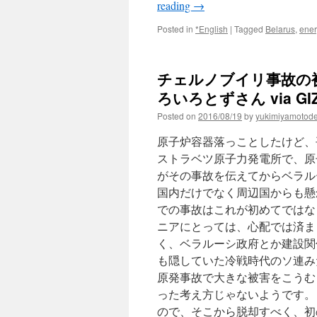
reading
→
Posted in
*English
|
Tagged
Belarus
,
ener
チェルノブイリ事故の
ろいろとずさん via GI
Posted on
2016/08/19
by
yukimiyamotod
原子炉容器落っことしたけど、
ストラベツ原子力発電所で、原
がその事故を伝えてからベラル
国内だけでなく周辺国からも懸
での事故はこれが初めてではな
ニアにとっては、心配では済ま
く、ベラルーシ政府とか建設関
も隠していた冷戦時代のソ連み
原発事故で大きな被害をこうむ
った考え方じゃないようです。
ので、そこから脱却すべく、初