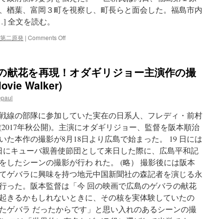
事
、楢葉、富岡３町を視察し、町長らと面会した。福島市内
が
] 全文を読む。
周
辺
on
第二原発
|
Comments Off
視
福
察
島
via
第
ラの献花を再現！オダギリジョー主演作の撮
東
２
京
原
vie Walker)
新
発
聞
epaul
の
存
戦線の部隊に参加していた実在の日系人、フレディ・前村
廃
判
2017年秋公開)。主演にオダギリジョー、監督を阪本順治
断、
た本作の撮影が8月18日より広島で始まった。 19 日には
経
25日にキューバ親善使節団として来日した際に、広島平和記
産
相
したシーンの撮影が行わ れた。 (略） 撮影後には阪本
「他
てゲバラに興味を持つ地元中国新聞社の森記者を演じる永
と
行った。阪本監督は「今 回の映画で広島のゲバラの献花
同
列
起きるかもしれないときに、その核を実体験していたの
で
たゲバラ だったからです」と思い入れのあるシーンの撮
な