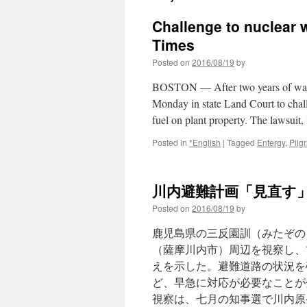
Challenge to nuclear w
Times
Posted on
2016/08/19
by
BOSTON — After two years of waitin
Monday in state Land Court to challe
fuel on plant property. The lawsuit
Posted in
*English
|
Tagged
Entergy
,
Pilg
川内避難計画「見直す」
Posted on
2016/08/19
by
鹿児島県の三反園訓（みたぞの
（薩摩川内市）周辺を視察し、
えを示した。避難道路の状況を
ど、早急に対応が必要なことが
視察は、七月の知事選で川内原