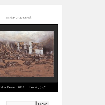
Nuclear issues globally
idge Project 2018
Links/リンク