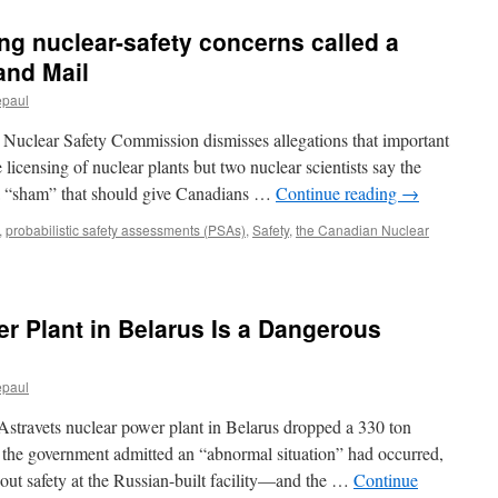
power
オ
plant?
g nuclear-safety concerns called a
ダ
Or
ギ
storage
and Mail
リ
dump
ジ
epaul
for
ョ
hot
ー
 Nuclear Safety Commission dismisses allegations that important
radioactive
主
waste?
licensing of nuclear plants but two nuclear scientists say the
演
via
d a “sham” that should give Canadians …
Continue reading
→
作
Bulletin
の
of
,
probabilistic safety assessments (PSAs)
,
Safety
,
the Canadian Nuclear
撮
the
影
Atomic
が
Scientists
開
始
er Plant in Belarus Is a Dangerous
via
Yahoo!
(Movie
epaul
Walker)
 Astravets nuclear power plant in Belarus dropped a 330 ton
 the government admitted an “abnormal situation” had occurred,
out safety at the Russian-built facility—and the …
Continue