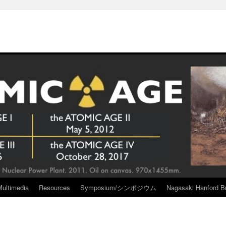
Multimedia
Resources
Symposium/シンポジウム
Nagasaki Hanford Br