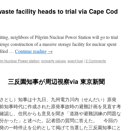
aste facility heads to trial via Cape Cod
g, neighbors of Pilgrim Nuclear Power Station will go to trial
nge construction of a massive storage facility for nuclear spent
, filed …
Continue reading
→
rim Nuclear Power station
,
property values
,
spent fuel
|
2 Comments
 三反園知事が周辺視察via 東京新聞
さとし）知事は十九日、九州電力川内（せんだい）原発
前知事時代に作成された原発事故時の避難計画を見直す考
確認し、住民からも意見を聞き「道路や避難訓練の問題な
分かった」と述べた。記者団の質問に答えた。 今回の
発の一時停止を公約として掲げて当選した三反園知事にと