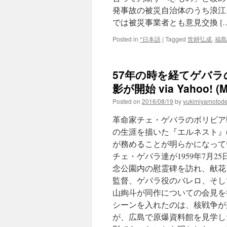
発事故の被災自治体のうち浪江
では被災事業者とも意見交換 […
Posted in
*日本語
|
Tagged
世耕弘成
,
福島
57年の時を経てゲバ
影が開始 via Yahoo! (Mo
Posted on
2016/08/19
by
yukimiyamotod
革命家チェ・ゲバラのボリビア
の生涯を描いた『エルネスト』(
が務めることが明らかになってい
チェ・ゲバラ達が1959年7月
念公園内の慰霊碑を訪れ、献花を
監督、ゲバラ役のバレロ、そし
山絢斗が同作についての会見を
シーンを入れたのは、核戦争が
が、広島で原爆資料館を見学し