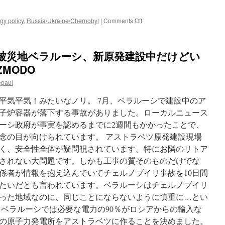
on
gy policy
,
Russia/Ukraine/Chernobyl
|
Comments Off
The
First
Nuclear
被災地ベラルーシ、新原発建設中だけどい
Power
Plant
ZMODO
in
epaul
Belarus
Is
平気平気！みたいなノリ。 7月、ベラルーシで建設中のア
a
Dangerous
子炉容器が落下する事故がありました。ローカルニュース
Fiasco
ーシ政府が事実を認めるまでに2週間もかかったことで、
via
念の目が向けられています。 アストラベツ原発建設現場
GIZMODO
く、安全性全体が疑問視されています。特にお隣のリトア
されない大問題です。しかも工事の質そのものだけでな
係者が情報を抱え込んでいてチェルノブイリ事故を10日間
たいだとも言われています。ベラルーシはチェルノブイリ
った地域なのに、同じことにならないように慎重に…とい
 ベラルーシでは必要な電力の90％がロシアからの輸入な
の原子力発電所をアストラベツに作ることを決めました。