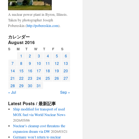
A nuclear power plant in Byron, Illinois.
Taken by photographer Joseph
Pobereskin (
http://pobereskin.com
).
カレンダー
August 2016
S
M
T
W
T
F
S
1
2
3
4
5
6
7
8
9
10
11
12
13
14
15
16
17
18
19
20
21
22
23
24
25
26
27
28
29
30
31
« Jul
Sep »
Latest Posts / 最新記事
Ship modified for transport of used
MOX fuel via World Nuclear News
2026/05/06
Nuclear’s cleanup cost threatens the
expansion dream via DW
2026/03/21
Germany won’t return to nuclear