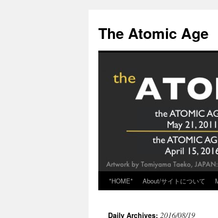
Skip
to
The Atomic Age
content
*HOME*
About/サイトについて
2016/08/19
Daily Archives: