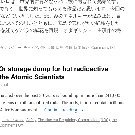
バレロは「世界的に有名なゲバラ役に選ばれて光栄です。
い」
via
でなく、世界に知ってもらえる作品だと思います。今回の
日
館などにいきました。悲しみのエネルギーが込み上げ、言
本
についての思いとともに、広島で忘れがたい経験をした
経
済
の時を経てゲバラの献花を再現！オダギリジョー主演作の撮
新
聞
on
ダギリジョー
,
チェ・ゲバラ
,
兵器
,
広島･長崎
,
阪本順治
|
Comments Off
57
年
の
Or storage dump for hot radioactive
時
を
 the Atomic Scientists
経
epaul
て
ゲ
ulated over the past 50 years is bound up in more than 241,000
バ
ラ
g tens of millions of fuel rods. The rods, in turn, contain trillions
の
ts. After bombardment …
Continue reading
→
献
花
,
nuclear waste
,
Safety
,
The Nuclear Regulatory Commission (NRC)
,
the
を
on
Comments Off
再
Nuclear
現！