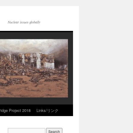
Nuclear issues globally
idge Project 2018
Links/リンク