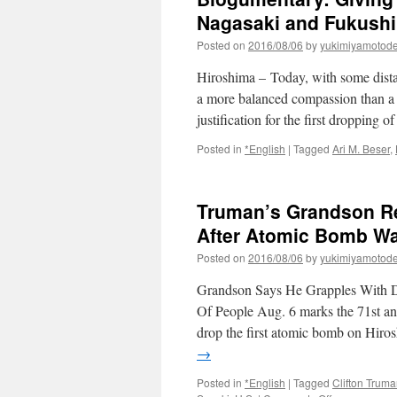
Nagasaki and Fukushi
Posted on
2016/08/06
by
yukimiyamotod
Hiroshima – Today, with some dista
a more balanced compassion than a f
justification for the first dropping
Posted in
*English
|
Tagged
Ari M. Beser
,
Truman’s Grandson Re
After Atomic Bomb Wa
Posted on
2016/08/06
by
yukimiyamotod
Grandson Says He Grapples With D
Of People Aug. 6 marks the 71st an
drop the first atomic bomb on Hiro
→
Posted in
*English
|
Tagged
Clifton Trum