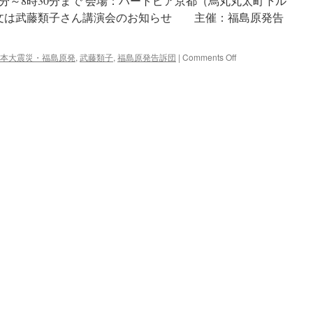
分～8時30分まで 会場：ハートピア京都（烏丸丸太町下ル
全文は武藤類子さん講演会のお知らせ 主催：福島原発告
on
本大震災・福島原発
,
武藤類子
,
福島原発告訴団
|
Comments Off
武
藤
類
子
さ
ん
講
演
会
の
お
知
ら
せ
主
催：
福
島
原
発