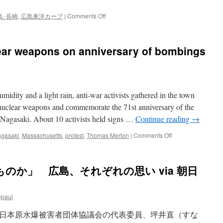
on
島･長崎
,
広島東洋カープ
|
Comments Off
「今
を
戦
lear weapons on anniversary of bombings
前
に
さ
せ
な
y and a light rain, anti-war activists gathered in the town
い」
原
 nuclear weapons and commemorate the 71st anniversary of the
爆
Nagasaki. About 10 activists held signs …
Continue reading
→
の
日、
on
agasaki
,
Massachusetts
,
protest
,
Thomas Merton
|
Comments Off
中
Activists
国
protest
放
nuclear
のか」 広島、それぞれの思い via 朝日
送
weapons
が
on
ラ
anniversary
テ
epaul
of
欄
bombings
に
日本原水爆被害者団体協議会の代表委員、坪井直（すな
via
忍