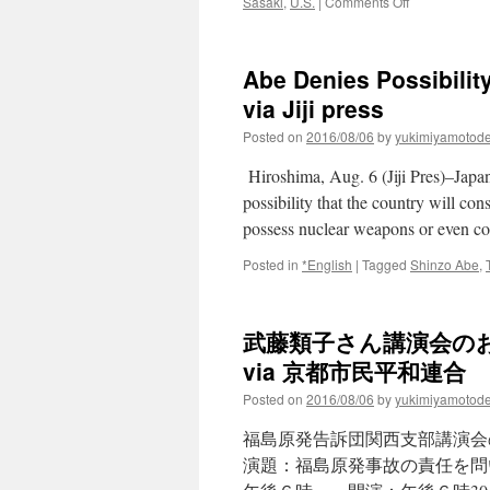
on
Sasaki
,
U.S.
|
Comments Off
Truman’s
Grandson
Reflects
Abe Denies Possibilit
On
Hiroshima
via Jiji press
Nearly
Posted on
2016/08/06
by
yukimiyamotod
71
Years
Hiroshima, Aug. 6 (Jiji Pres)–Japa
After
Atomic
possibility that the country will co
Bomb
possess nuclear weapons or even c
Was
Dropped
Posted in
*English
|
Tagged
Shinzo Abe
,
via
Wisconsin
Public
武藤類子さん講演会の
Radio
via 京都市民平和連合
Posted on
2016/08/06
by
yukimiyamotod
福島原発告訴団関西支部講演会
演題：福島原発事故の責任を問