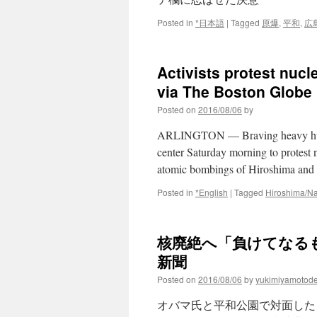
Posted in
*日本語
|
Tagged
原爆
,
平和
,
広
Activists protest nuc
via The Boston Globe
Posted on
2016/08/06
by
ARLINGTON — Braving heavy humidit
center Saturday morning to protest
atomic bombings of Hiroshima and 
Posted in
*English
|
Tagged
Hiroshima/N
核廃絶へ「負けてなるも
新聞
Posted on
2016/08/06
by
yukimiyamotod
オバマ氏と平和公園で対面した