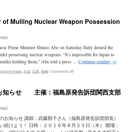
y of Mulling Nuclear Weapon Possession
epaul
nese Prime Minister Shinzo Abe on Saturday flatly denied the
nsider possessing nuclear weapons. “It’s impossible for Japan to
onsider holding them,” Abe told a press …
Continue reading
→
on
Tomomi Inada
,
兵器
,
広島･長崎
|
Comments Off
Abe
Denies
Possibility
お知らせ 主催：福島原発告訴団関西支部
of
Mulling
Nuclear
epaul
Weapon
Possession
のお知らせ 講師：武藤類子さん（福島原発告訴団団長）
via
Jiji
い続けよう！ 日時：２０１６年８月２５日（木） 開場：
press