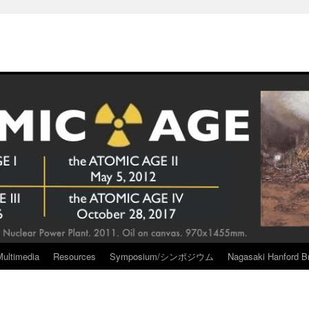
Multimedia
Resources
Symposium/シンポジウム
Nagasaki Hanford Br