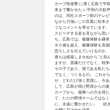
カープ快進撃 に沸く広島で平和
来まで響かせた い平和の大歓
のは、同社スポーツ部のテレビ
ながら力強いこの言葉に松本さ
うなコメントを寄せています。
スピーチする姿を見ながら思い
ち、広島では、被爆体験を継承
８０歳を超え、被爆体験を直接
恐ろしさを伝えていけるのか。
過ちは繰返しませぬから”と刻
ますが、原爆だけでなく、戦争
その子であり、孫である私たち
でなく、つくるもの。 これか
が、どれだけ強く意識し、今あ
して、広島が焼け野原からの復
カープから、復興への力を得た
て、ただの野球チームではなく
に、永遠に響かせたい。 続
テ欄に忍ばせた決意