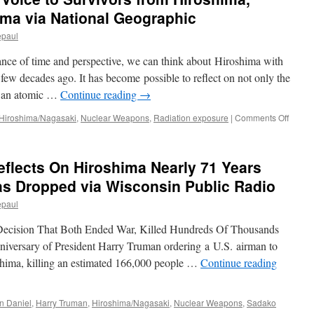
「負
ma via National Geographic
け
epaul
て
な
nce of time and perspective, we can think about Hiroshima with
る
も
ew decades ago. It has become possible to reflect on not only the
の
 of an atomic …
Continue reading
→
か」
広
on
Hiroshima/Nagasaki
,
Nuclear Weapons
,
Radiation exposure
|
Comments Off
島、
Blogum
そ
Giving
れ
Voice
flects On Hiroshima Nearly 71 Years
ぞ
to
れ
Surviv
s Dropped via Wisconsin Public Radio
の
from
思
epaul
Hirosh
い
Nagas
via
ecision That Both Ended War, Killed Hundreds Of Thousands
and
朝
Fukus
niversary of President Harry Truman ordering a U.S. airman to
日
via
shima, killing an estimated 166,000 people …
Continue reading
新
Nation
聞
Geogr
an Daniel
,
Harry Truman
,
Hiroshima/Nagasaki
,
Nuclear Weapons
,
Sadako