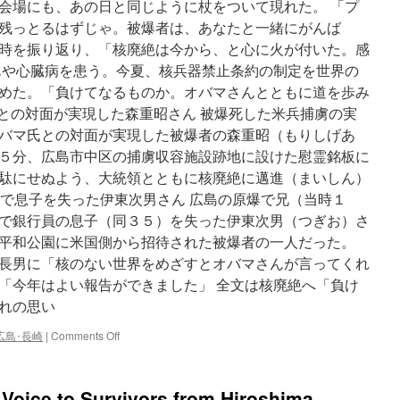
The
会場にも、あの日と同じように杖をついて現れた。 「プ
ば
Boston
残っとるはずじゃ。被爆者は、あなたと一緒にがんば
せ
Globe
た
時を振り返り、「核廃絶は今から、と心に火が付いた。感
決
んや心臓病を患う。今夏、核兵器禁止条約の制定を世界の
意
めた。「負けてなるものか。オバマさんとともに道を歩み
via
WithNews
氏との対面が実現した森重昭さん 被爆死した米兵捕虜の実
バマ氏との対面が実現した被爆者の森重昭（もりしげあ
５分、広島市中区の捕虜収容施設跡地に設けた慰霊銘板に
駄にせぬよう、大統領とともに核廃絶に邁進（まいしん）
ロで息子を失った伊東次男さん 広島の原爆で兄（当時１
で銀行員の息子（同３５）を失った伊東次男（つぎお）さ
平和公園に米国側から招待された被爆者の一人だった。
長男に「核のない世界をめざすとオバマさんが言ってくれ
「今年はよい報告ができました」 全文は核廃絶へ「負け
れの思い
on
広島･長崎
|
Comments Off
核
廃
絶
Voice to Survivors from Hiroshima,
へ