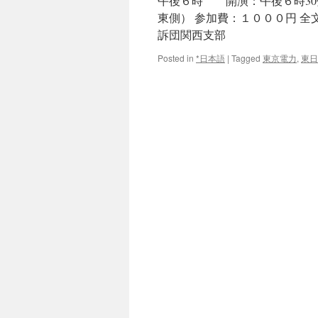
午後６時 開演：午後６時30
東側） 参加費：１０００円 
訴団関西支部
Posted in
*日本語
|
Tagged
東京電力
,
東日