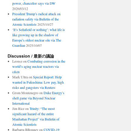
power, chancellor says via DW
2026/03/12
President Trump’s radical attack on
radiation safety via Bulletin of the
Atomic Scientists
2025/10/27
‘It’s Sellafield or nothing’: what life is
like growing up in the shadow of
Europe’s oldest nuclear site via The
Guardian
2025/10/07
Discussion / 最新の議論
Leonsz
on
Combating corrosion in the
world’s aging nuclear reactors via
c&en
Mark Ultra
on
Special Report: Help
wanted in Fukushima: Low pay, high
risks and gangsters via Reuters
Grom Montenegro
on
Duke Energy’s
shell game via Beyond Nuclear
International
Jim Rice
on
Trinity: “The most
significant hazard of the entire
Manhattan Project” via Bulletin of
Atomic Scientists
Barbarra BBonney
on
COVID-19