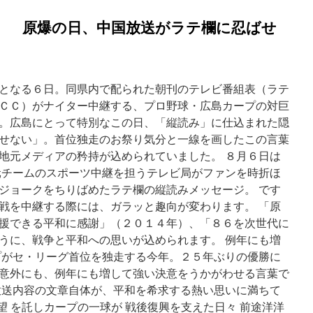
」 原爆の日、中国放送がラテ欄に忍ばせ
となる６日。同県内で配られた朝刊のテレビ番組表（ラテ
ＣＣ）がナイター中継する、プロ野球・広島カープの対巨
。広島にとって特別なこの日、「縦読み」に仕込まれた隠
せない」。首位独走のお祭り気分と一線を画したこの言葉
地元メディアの矜持が込められていました。 ８月６日は
チームのスポーツ中継を担うテレビ局がファンを時折ほ
ジョークをちりばめたラテ欄の縦読みメッセージ。 です
戦を中継する際には、ガラッと趣向が変わります。 「原
援できる平和に感謝」（２０１４年）、「８６を次世代に
うに、戦争と平和への思いが込められます。 例年にも増
がセ・リーグ首位を独走する今年。２５年ぶりの優勝に
意外にも、例年にも増して強い決意をうかがわせる言葉で
放送内容の文章自体が、平和を希求する熱い思いに満ちて
望 を託しカープの一球が 戦後復興を支えた日々 前途洋洋