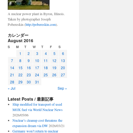
A nuclear power plant in Byron, Illinois.
Taken by photographer Joseph
Pobereskin (
http://pobereskin.com
).
カレンダー
August 2016
S
M
T
W
T
F
S
1
2
3
4
5
6
7
8
9
10
11
12
13
14
15
16
17
18
19
20
21
22
23
24
25
26
27
28
29
30
31
« Jul
Sep »
Latest Posts / 最新記事
Ship modified for transport of used
MOX fuel via World Nuclear News
2026/05/06
Nuclear’s cleanup cost threatens the
expansion dream via DW
2026/03/21
Germany won’t return to nuclear