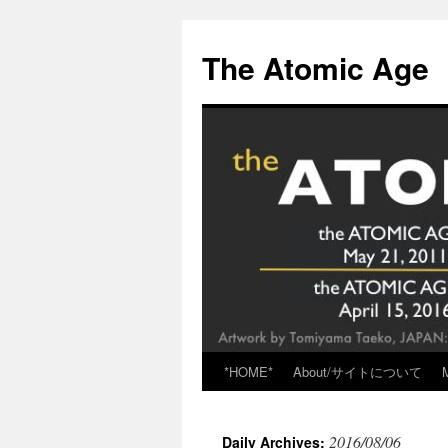
Skip
to
The Atomic Age
content
*HOME*
About/サイトについて
2016/08/06
Daily Archives: