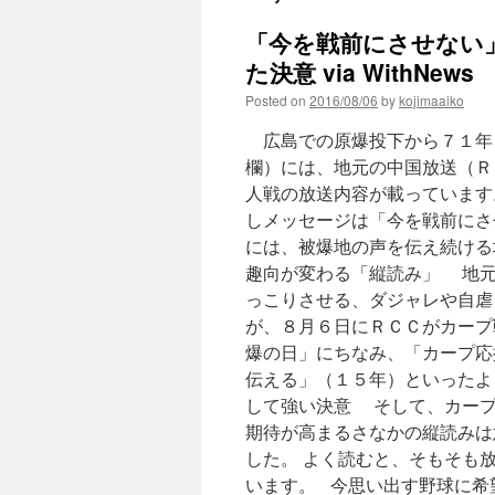
「今を戦前にさせない
た決意 via WithNews
Posted on
2016/08/06
by
kojimaaiko
広島での原爆投下から７１年
欄）には、地元の中国放送（Ｒ
人戦の放送内容が載っています
しメッセージは「今を戦前にさ
には、被爆地の声を伝え続ける
趣向が変わる「縦読み」 地元
っこりさせる、ダジャレや自虐
が、８月６日にＲＣＣがカープ
爆の日」にちなみ、「カープ応
伝える」（１５年）といったよ
して強い決意 そして、カープ
期待が高まるさなかの縦読みは
した。 よく読むと、そもそも
います。 今思い出す野球に希