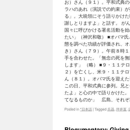
お）さん（９１）。平和式典の
ラハのあれ（演説での約束）が
る」。大統領にそう語りかけた
謝しとりますよ」と話す。 が
国々に呼びかける署名活動を始
たい」（神沢和敬） ■オバマ
態を調べた功績が評価され、オ
き）さん（７９）。午前８時１
手を合わせた。「無念の死を無
します」 （略） ■９・１１テ
２）を亡くし、米９・１１テロ
ん（８１）。オバマ氏を迎えた
この日、平和式典に参列。兄と
たよ」と心の中で語りかけた。
てなるものか」 広島、それぞ
Posted in
*日本語
|
Tagged
兵器
,
坪井直
,
Blogumentary: Giving 