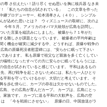
の尊 さ伝えたい！語り尽く せぬ思いを胸に核兵器 なき未
声！ 「私たちの信念が試されている」 この文章を作った
中継プロデューサー、松本清孝さん（４０）。 シンプル
んが込めた思いとは？ ウィズニュースの取材に、次のよ
 今年５月、アメリカのオバマ大統領が広島を訪問し、
ついた言葉を縦読みにしました。 被爆から７１年がた
する難しさが課題となっています。 被爆者の平均年齢は
聞く機会が確実に減少する中、どうすれば、原爆や戦争の
 広島の原爆死没者慰霊碑には、”安らかに眠って下さい
んであります。 私も原爆で祖父など親族を多く亡くしてい
の犠牲になったすべての方に安らかに眠ってもらうには、
の信念が試されていると感じています。 平和はあるもの
ら先、再び戦争を起こさないためには、私たち一人ひとり
る平和を守っていけるかが、大切だと考えています。 そ
興を歩む傍らに、カープの存在は欠かせないものでした。
広島、その広島が育んだカープ。 カープは、広島にとっ
、家族です。 カープに送る平和の大歓声を、広島の空
きは 「今を戦前にさせない」 原爆の日、中国放送がラ