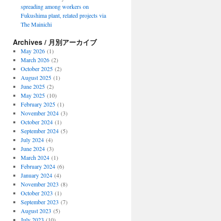
spreading among workers on
Fukushima plant, related projects via
The Mainichi
Archives / 月別アーカイブ
May 2026
(1)
March 2026
(2)
October 2025
(2)
August 2025
(1)
June 2025
(2)
May 2025
(10)
February 2025
(1)
November 2024
(3)
October 2024
(1)
September 2024
(5)
July 2024
(4)
June 2024
(3)
March 2024
(1)
February 2024
(6)
January 2024
(4)
November 2023
(8)
October 2023
(1)
September 2023
(7)
August 2023
(5)
July 2023
(10)